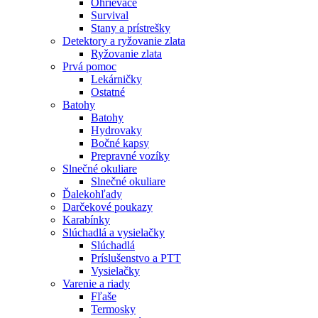
Ohrievače
Survival
Stany a prístrešky
Detektory a ryžovanie zlata
Ryžovanie zlata
Prvá pomoc
Lekárničky
Ostatné
Batohy
Batohy
Hydrovaky
Bočné kapsy
Prepravné vozíky
Slnečné okuliare
Slnečné okuliare
Ďalekohľady
Darčekové poukazy
Karabínky
Slúchadlá a vysielačky
Slúchadlá
Príslušenstvo a PTT
Vysielačky
Varenie a riady
Fľaše
Termosky