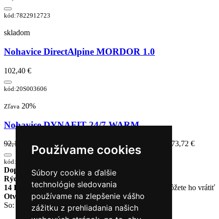
kód:7822912723
skladom
Nohavice DirectAlpine MORDOR 1.0
102,40 €
kód:20S003606
20%
Zľava
Nohavice DYNAFIT 24/7 WARM
92,15 €
73,72 €
Najnižšia cena za posledných 30 dní: 73,72 €
Používame cookies
kód:71510_5891
Doprava zadarmo
pri objednávke nad 230€
Súbory cookie a ďalšie
Rýchle dodanie
Tovar Vám odošleme do 24 hodín
technológie sledovania
14 Dní na vrátenie tovaru
Ak Vám tovar nesadne, môžete ho vrátiť
používame na zlepšenie vášho
Otvorené celý týždeň
Po - pia: 8:30 - 16:30
So: 9:00 - 12:00
zážitku z prehliadania našich