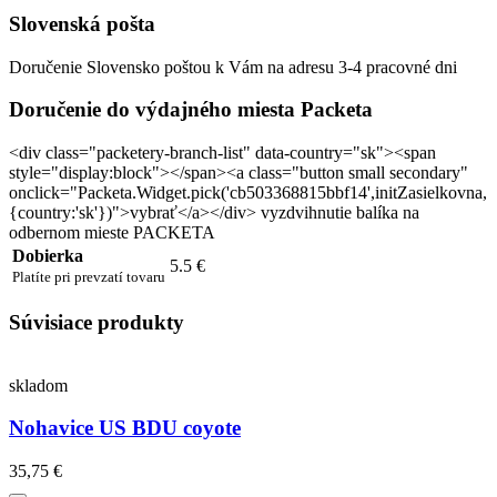
Slovenská pošta
Doručenie Slovensko poštou k Vám na adresu 3-4 pracovné dni
Doručenie do výdajného miesta Packeta
<div class="packetery-branch-list" data-country="sk"><span
style="display:block"></span><a class="button small secondary"
onclick="Packeta.Widget.pick('cb503368815bbf14',initZasielkovna,
{country:'sk'})">vybrať</a></div> vyzdvihnutie balíka na
odbernom mieste PACKETA
Dobierka
5.5 €
Platíte pri prevzatí tovaru
Súvisiace produkty
skladom
Nohavice US BDU coyote
35,75 €