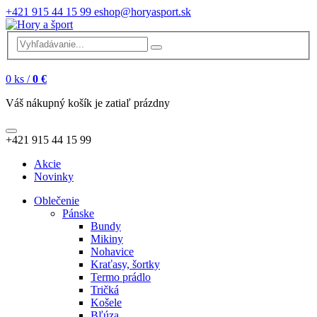
+421 915 44 15 99
eshop@horyasport.sk
0
ks /
0 €
Váš nákupný košík je zatiaľ prázdny
+421 915 44 15 99
Akcie
Novinky
Oblečenie
Pánske
Bundy
Mikiny
Nohavice
Kraťasy, šortky
Termo prádlo
Tričká
Košele
Bľúza