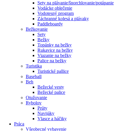
Sety na plávanie/šnorchlovanie/potápanie
Vodácke oblečenie
Vodotesný program
Záchranné kolesá a plávaky
Paddleboardy
Bežkovanie
Sety
Bežky
Topánky na bežky
Rukavice na bežky
Viazanie na bežky
Palice na bežky
Turistika
Turistické pallice
Baseball
Beh
Bežecké vesty
Bežecké palice
Otužovanie
Rybolov
Prúty
Navijáky
Vlasce a háčiky
Práca
Všeobecné vybavenie