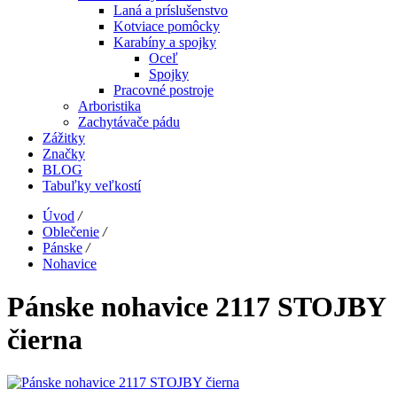
Laná a príslušenstvo
Kotviace pomôcky
Karabíny a spojky
Oceľ
Spojky
Pracovné postroje
Arboristika
Zachytávače pádu
Zážitky
Značky
BLOG
Tabuľky veľkostí
Úvod
/
Oblečenie
/
Pánske
/
Nohavice
Pánske nohavice 2117 STOJBY
čierna