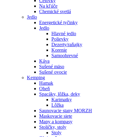
Čelovky
Na kľúče
Chemické svetlá
Jedlo
Energetické tyčinky
Jedlo
Hlavné jedlo
Polievky
Dezerty/raňajky
Korenie
Samoohrevné
Káva
Sušené mäso
Sušené ovocie
Kemping
Hamak
Oheň
Spacáky, lôžka, deky
Karimatky
Lôžka
Saunovacie stany MORZH
Maskovacie siete
Mapy a kompasy
Stoličky, stoly
Stoly