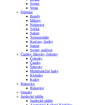
Svetre
Vesta
Dámske
Bundy
Mikiny
Nohavice
Tričká
Sukne
Termoprádlo
Kraťasy, šortky
Sukne
Svetre, pulóvre
Čiapky, šiltovky, čelenky
Čelenky
Čiapky
Šiltovky
Multifunkčné šatky
Klobúky
Kukly
Rukavice
Rukavice
Opasky
Jazdecké plášte
Jazdecké plášte
Australské Kožené Klobúky