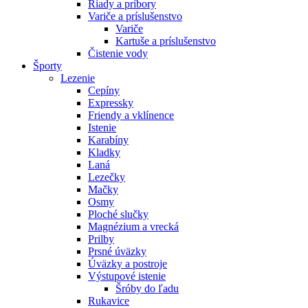
Riady a príbory
Variče a príslušenstvo
Variče
Kartuše a príslušenstvo
Čistenie vody
Športy
Lezenie
Cepíny
Expressky
Friendy a vklínence
Istenie
Karabíny
Kladky
Laná
Lezečky
Mačky
Osmy
Ploché slučky
Magnézium a vrecká
Prilby
Prsné úväzky
Úväzky a postroje
Výstupové istenie
Šróby do ľadu
Rukavice