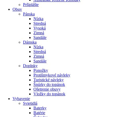
Pršiplášte
Obuv
Pánska
Nízka
Stredná
Vysoká
Zimná
Sandále
Dámska
Nízka
Stredná
Zimná
Sandále
Doplnky
Ponožky
Protišmykové návleky
Turistické návleky
Šnúrky do topánok
Ošetrenie obuvy
Vložky do topánok
Vybavenie
Svietidlá
Baterky
Batérie