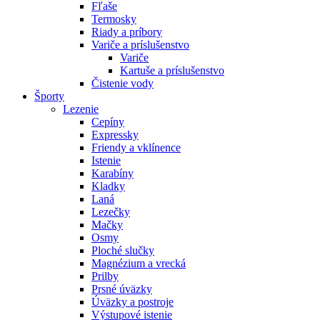
Fľaše
Termosky
Riady a príbory
Variče a príslušenstvo
Variče
Kartuše a príslušenstvo
Čistenie vody
Športy
Lezenie
Cepíny
Expressky
Friendy a vklínence
Istenie
Karabíny
Kladky
Laná
Lezečky
Mačky
Osmy
Ploché slučky
Magnézium a vrecká
Prilby
Prsné úväzky
Úväzky a postroje
Výstupové istenie