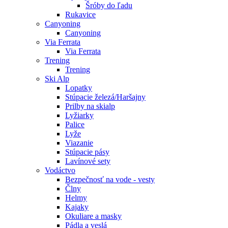
Šróby do ľadu
Rukavice
Canyoning
Canyoning
Via Ferrata
Via Ferrata
Trening
Trening
Ski Alp
Lopatky
Stúpacie železá/Haršajny
Prilby na skialp
Lyžiarky
Palice
Lyže
Viazanie
Stúpacie pásy
Lavínové sety
Vodáctvo
Bezpečnosť na vode - vesty
Člny
Helmy
Kajaky
Okuliare a masky
Pádla a veslá