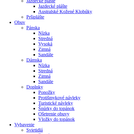
Jazdecké plášte
Jazdecké plášte
Australské Kožené Klobúky
Pršiplášte
Obuv
Pánska
Nízka
Stredná
Vysoká
Zimná
Sandále
Dámska
Nízka
Stredná
Zimná
Sandále
Doplnky
Ponožky
Protišmykové návleky
Turistické návleky
Šnúrky do topánok
Ošetrenie obuvy
Vložky do topánok
Vybavenie
Svietidlá