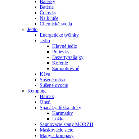
Baterky
Batérie
Čelovky
Na kľúče
Chemické svetlá
Jedlo
Energetické tyčinky
Jedlo
Hlavné jedlo
Polievky
Dezerty/raňajky
Korenie
Samoohrevné
Káva
Sušené mäso
Sušené ovocie
Kemping
Hamak
Oheň
Spacáky, lôžka, deky
Karimatky
Lôžka
Saunovacie stany MORZH
Maskovacie siete
Mapy a kompasy