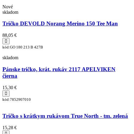
Nové
skladom
Tričko DEVOLD Norang Merino 150 Tee Man
88,05 €
kód:GO 180 213 B 427B
skladom
Pánske tričko, krát. rukáv 2117 APELVIKEN
čierna
15,30 €
kód:7852907010
Tričko s krátkym rukávom True North - tm. zelená
15,28 €