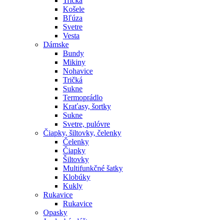
Tričká
Košele
Bľúza
Svetre
Vesta
Dámske
Bundy
Mikiny
Nohavice
Tričká
Sukne
Termoprádlo
Kraťasy, šortky
Sukne
Svetre, pulóvre
Čiapky, šiltovky, čelenky
Čelenky
Čiapky
Šiltovky
Multifunkčné šatky
Klobúky
Kukly
Rukavice
Rukavice
Opasky