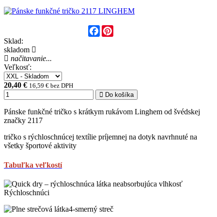
Facebook
Pinterest
Sklad:
skladom
načitavanie...
Veľkosť:
20,40 €
16,59 € bez DPH
Do košíka
Pánske funkčné tričko s krátkym rukávom Linghem od švédskej
značky 2117
tričko s rýchloschnúcej textílie príjemnej na dotyk navrhnuté na
všetky športové aktivity
Tabuľka veľkostí
Rýchloschnúci
4-smerný streč