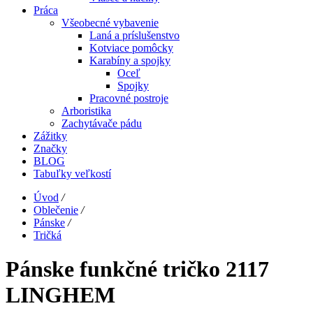
Práca
Všeobecné vybavenie
Laná a príslušenstvo
Kotviace pomôcky
Karabíny a spojky
Oceľ
Spojky
Pracovné postroje
Arboristika
Zachytávače pádu
Zážitky
Značky
BLOG
Tabuľky veľkostí
Úvod
/
Oblečenie
/
Pánske
/
Tričká
Pánske funkčné tričko 2117
LINGHEM