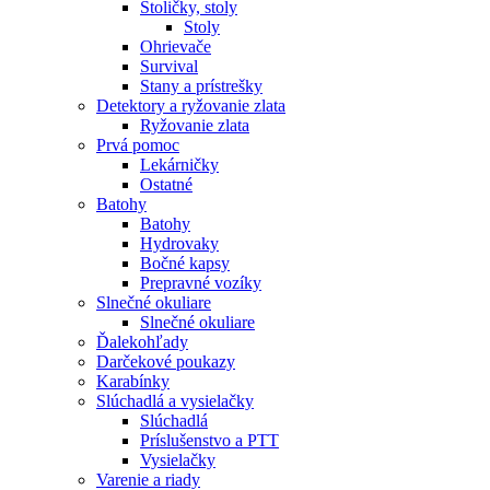
Stoličky, stoly
Stoly
Ohrievače
Survival
Stany a prístrešky
Detektory a ryžovanie zlata
Ryžovanie zlata
Prvá pomoc
Lekárničky
Ostatné
Batohy
Batohy
Hydrovaky
Bočné kapsy
Prepravné vozíky
Slnečné okuliare
Slnečné okuliare
Ďalekohľady
Darčekové poukazy
Karabínky
Slúchadlá a vysielačky
Slúchadlá
Príslušenstvo a PTT
Vysielačky
Varenie a riady