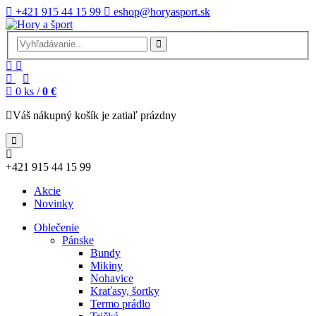
+421 915 44 15 99
eshop@horyasport.sk
0
ks /
0 €
Váš nákupný košík je zatiaľ prázdny
+421 915 44 15 99
Akcie
Novinky
Oblečenie
Pánske
Bundy
Mikiny
Nohavice
Kraťasy, šortky
Termo prádlo