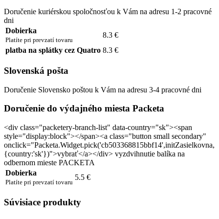
Doručenie kuriérskou spoločnosťou k Vám na adresu 1-2 pracovné
dni
Dobierka
8.3 €
Platíte pri prevzatí tovaru
platba na splátky cez Quatro
8.3 €
Slovenská pošta
Doručenie Slovensko poštou k Vám na adresu 3-4 pracovné dni
Doručenie do výdajného miesta Packeta
<div class="packetery-branch-list" data-country="sk"><span
style="display:block"></span><a class="button small secondary"
onclick="Packeta.Widget.pick('cb503368815bbf14',initZasielkovna,
{country:'sk'})">vybrať</a></div> vyzdvihnutie balíka na
odbernom mieste PACKETA
Dobierka
5.5 €
Platíte pri prevzatí tovaru
Súvisiace produkty