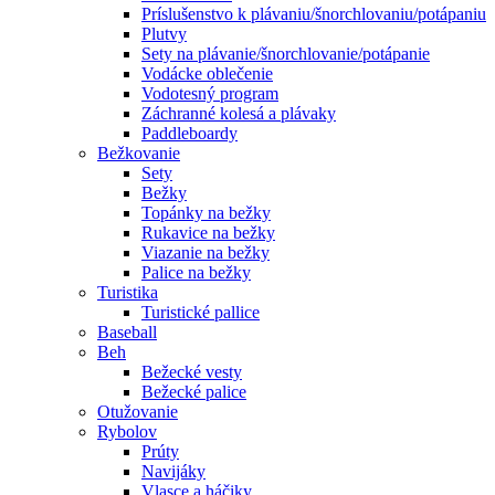
Príslušenstvo k plávaniu/šnorchlovaniu/potápaniu
Plutvy
Sety na plávanie/šnorchlovanie/potápanie
Vodácke oblečenie
Vodotesný program
Záchranné kolesá a plávaky
Paddleboardy
Bežkovanie
Sety
Bežky
Topánky na bežky
Rukavice na bežky
Viazanie na bežky
Palice na bežky
Turistika
Turistické pallice
Baseball
Beh
Bežecké vesty
Bežecké palice
Otužovanie
Rybolov
Prúty
Navijáky
Vlasce a háčiky