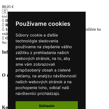
88,05 €
kód:GO 245 211 A 421A
Doprava zadarmo
pri objednávke nad 230€
Používame cookies
Rýchle dodanie
Tovar Vám odošleme do 24 hodín
14 Dní na vrátenie tovaru
Ak Vám tovar nesadne, môžete ho
vrátiť
Súbory cookie a ďalšie
Otvorené celý týždeň
Po - pia: 8:30 - 16:30
technológie sledovania
So: 9:00 - 12:00
používame na zlepšenie vášho
Informácie
+
zážitku z prehliadania našich
webových stránok, na to, aby
O nás
sme vám zobrazovali
Kontakt
prispôsobený obsah a cielené
O nás
+
reklamy, na analýzu návštevnosti
našich webových stránok a na
Úvod
pochopenie toho, odkiaľ naši
Obchodné podmienky
návštevníci prichádzajú.
Nákup na splátky cez Quatro
Odstúpiť od zmluvy TU
Súhlasím
Kontakt
+