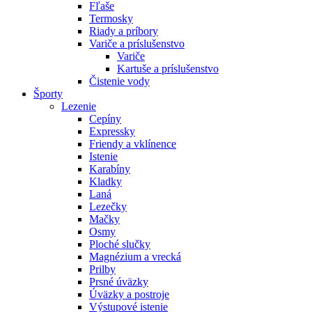
Fľaše
Termosky
Riady a príbory
Variče a príslušenstvo
Variče
Kartuše a príslušenstvo
Čistenie vody
Športy
Lezenie
Cepíny
Expressky
Friendy a vklínence
Istenie
Karabíny
Kladky
Laná
Lezečky
Mačky
Osmy
Ploché slučky
Magnézium a vrecká
Prilby
Prsné úväzky
Úväzky a postroje
Výstupové istenie