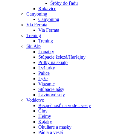
Šróby do ľadu
Rukavice
Canyoning
Canyoning
Via Ferrata
Via Ferrata
Trening
Trening
Ski Alp
Lopatky
Stúpacie železá/Haršajny
Prilby na skialp
Lyžiarky
Palice
Lyže
Viazanie
Stúpacie pásy
Lavínové sety
Vodáctvo
Bezpečnosť na vode - vesty
Člny
Helmy
Kajaky
Okuliare a masky
Pádla a veslá