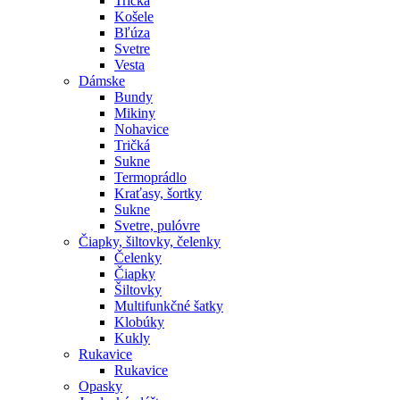
Tričká
Košele
Bľúza
Svetre
Vesta
Dámske
Bundy
Mikiny
Nohavice
Tričká
Sukne
Termoprádlo
Kraťasy, šortky
Sukne
Svetre, pulóvre
Čiapky, šiltovky, čelenky
Čelenky
Čiapky
Šiltovky
Multifunkčné šatky
Klobúky
Kukly
Rukavice
Rukavice
Opasky