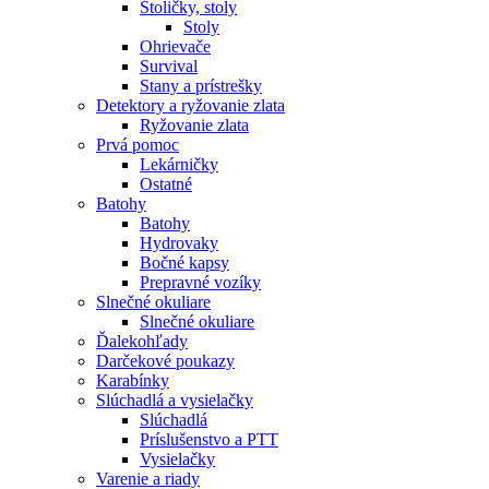
Stoličky, stoly
Stoly
Ohrievače
Survival
Stany a prístrešky
Detektory a ryžovanie zlata
Ryžovanie zlata
Prvá pomoc
Lekárničky
Ostatné
Batohy
Batohy
Hydrovaky
Bočné kapsy
Prepravné vozíky
Slnečné okuliare
Slnečné okuliare
Ďalekohľady
Darčekové poukazy
Karabínky
Slúchadlá a vysielačky
Slúchadlá
Príslušenstvo a PTT
Vysielačky
Varenie a riady