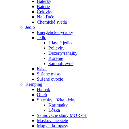
Baterky
Batérie
Čelovky
Na kľúče
Chemické svetlá
Jedlo
Energetické tyčinky
Jedlo
Hlavné jedlo
Polievky
Dezerty/raňajky
Korenie
Samoohrevné
Káva
Sušené mäso
Sušené ovocie
Kemping
Hamak
Oheň
Spacáky, lôžka, deky
Karimatky
Lôžka
Saunovacie stany MORZH
Maskovacie siete
Mapy a kompasy