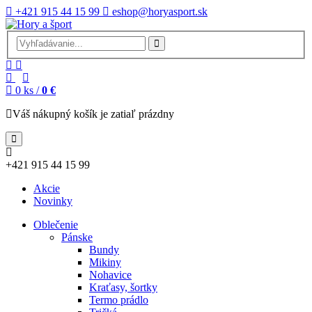
+421 915 44 15 99
eshop@horyasport.sk
0
ks /
0 €
Váš nákupný košík je zatiaľ prázdny
+421 915 44 15 99
Akcie
Novinky
Oblečenie
Pánske
Bundy
Mikiny
Nohavice
Kraťasy, šortky
Termo prádlo