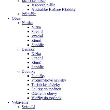
Jazdecké plášte
Jazdecké plášte
Australské Kožené Klobúky
Pršiplášte
Obuv
Pánska
Nízka
Stredná
Vysoká
Zimná
Sandále
Dámska
Nízka
Stredná
Zimná
Sandále
Doplnky
Ponožky
Protišmykové návleky
Turistické návleky
Šnúrky do topánok
Ošetrenie obuvy
Vložky do topánok
Vybavenie
Svietidlá