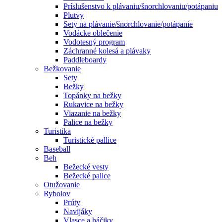
Príslušenstvo k plávaniu/šnorchlovaniu/potápaniu
Plutvy
Sety na plávanie/šnorchlovanie/potápanie
Vodácke oblečenie
Vodotesný program
Záchranné kolesá a plávaky
Paddleboardy
Bežkovanie
Sety
Bežky
Topánky na bežky
Rukavice na bežky
Viazanie na bežky
Palice na bežky
Turistika
Turistické pallice
Baseball
Beh
Bežecké vesty
Bežecké palice
Otužovanie
Rybolov
Prúty
Navijáky
Vlasce a háčiky