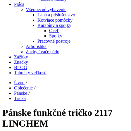
Práca
Všeobecné vybavenie
Laná a príslušenstvo
Kotviace pomôcky
Karabíny a spojky
Oceľ
Spojky
Pracovné postroje
Arboristika
Zachytávače pádu
Zážitky
Značky
BLOG
Tabuľky veľkostí
Úvod
/
Oblečenie
/
Pánske
/
Tričká
Pánske funkčné tričko 2117
LINGHEM