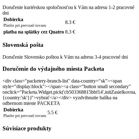
Doručenie kuriérskou spoločnosťou k Vám na adresu 1-2 pracovné
dni
Dobierka
8.3 €
Platíte pri prevzatí tovaru
platba na splátky cez Quatro
8.3 €
Slovenská pošta
Doručenie Slovensko poštou k Vám na adresu 3-4 pracovné dni
Doručenie do výdajného miesta Packeta
<div class="packetery-branch-list" data-country="sk"><span
style="display:block"></span><a class="button small secondary"
onclick="Packeta.Widget.pick('cb503368815bbf14',initZasielkovna,
{country:'sk'})">vybrať</a></div> vyzdvihnutie balíka na
odbernom mieste PACKETA
Dobierka
5.5 €
Platíte pri prevzatí tovaru
Súvisiace produkty