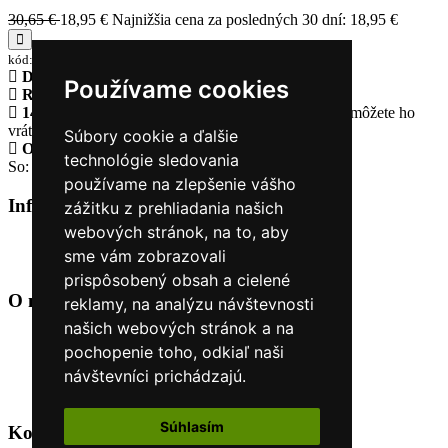
30,65 €
18,95 €
Najnižšia cena za posledných 30 dní: 18,95 €
kód:27018_8989
Doprava zadarmo
pri objednávke nad 230€
Používame cookies
Rýchle dodanie
Tovar Vám odošleme do 24 hodín
14 Dní na vrátenie tovaru
Ak Vám tovar nesadne, môžete ho
vrátiť
Súbory cookie a ďalšie
Otvorené celý týždeň
Po - pia: 8:30 - 16:30
technológie sledovania
So: 9:00 - 12:00
používame na zlepšenie vášho
Informácie
+
zážitku z prehliadania našich
webových stránok, na to, aby
O nás
sme vám zobrazovali
Kontakt
prispôsobený obsah a cielené
O nás
+
reklamy, na analýzu návštevnosti
našich webových stránok a na
Úvod
pochopenie toho, odkiaľ naši
Obchodné podmienky
návštevníci prichádzajú.
Nákup na splátky cez Quatro
Odstúpiť od zmluvy TU
Súhlasím
Kontakt
+