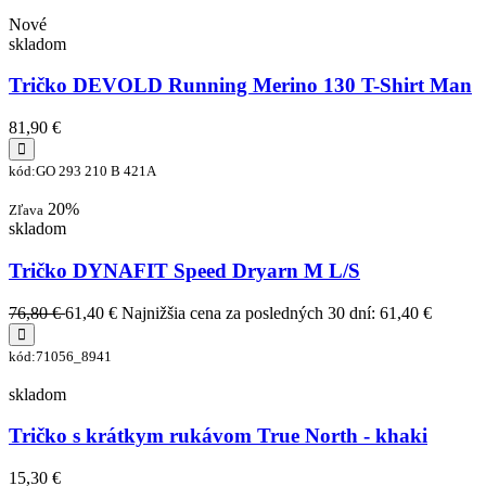
Nové
skladom
Tričko DEVOLD Running Merino 130 T-Shirt Man
81,90 €
kód:GO 293 210 B 421A
20%
Zľava
skladom
Tričko DYNAFIT Speed Dryarn M L/S
76,80 €
61,40 €
Najnižšia cena za posledných 30 dní: 61,40 €
kód:71056_8941
skladom
Tričko s krátkym rukávom True North - khaki
15,30 €