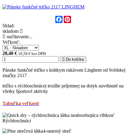
Facebook
Pinterest
Sklad:
skladom
načitavanie...
Veľkosť:
20,40 €
16,59 € bez DPH
Do košíka
Pánske funkčné tričko s krátkym rukávom Linghem od švédskej
značky 2117
tričko s rýchloschnúcej textílie príjemnej na dotyk navrhnuté na
všetky športové aktivity
Tabuľka veľkostí
Rýchloschnúci
4-smerný streč