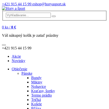
+421 915 44 15 99
eshop@horyasport.sk
0
ks /
0 €
Váš nákupný košík je zatiaľ prázdny
+421 915 44 15 99
Akcie
Novinky
Oblečenie
Pánske
Bundy
Mikiny
Nohavice
Kraťasy, šortky
Termo prádlo
Tričká
Košele
Bľúza