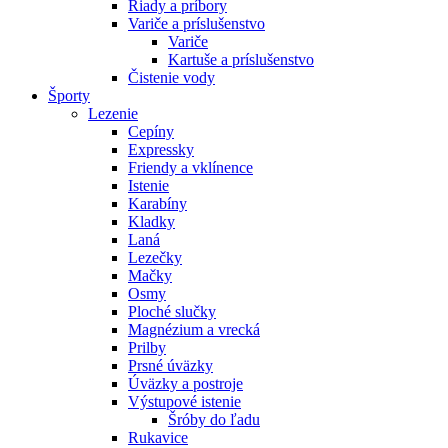
Riady a príbory
Variče a príslušenstvo
Variče
Kartuše a príslušenstvo
Čistenie vody
Športy
Lezenie
Cepíny
Expressky
Friendy a vklínence
Istenie
Karabíny
Kladky
Laná
Lezečky
Mačky
Osmy
Ploché slučky
Magnézium a vrecká
Prilby
Prsné úväzky
Úväzky a postroje
Výstupové istenie
Šróby do ľadu
Rukavice