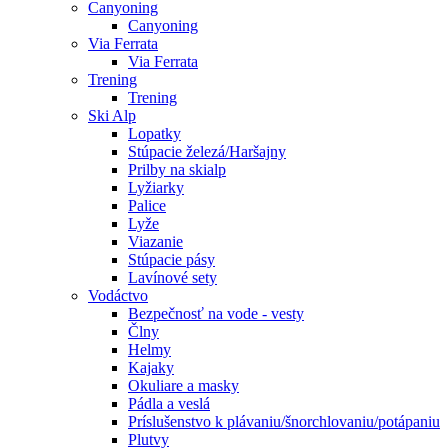
Canyoning
Canyoning
Via Ferrata
Via Ferrata
Trening
Trening
Ski Alp
Lopatky
Stúpacie železá/Haršajny
Prilby na skialp
Lyžiarky
Palice
Lyže
Viazanie
Stúpacie pásy
Lavínové sety
Vodáctvo
Bezpečnosť na vode - vesty
Člny
Helmy
Kajaky
Okuliare a masky
Pádla a veslá
Príslušenstvo k plávaniu/šnorchlovaniu/potápaniu
Plutvy