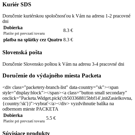
Kuriér SDS
Doručenie kuriérskou spoločnosťou k Vám na adresu 1-2 pracovné
dni
Dobierka
8.3 €
Platíte pri prevzatí tovaru
platba na splátky cez Quatro
8.3 €
Slovenská pošta
Doručenie Slovensko poštou k Vám na adresu 3-4 pracovné dni
Doručenie do výdajného miesta Packeta
<div class="packetery-branch-list" data-country="sk"><span
style="display:block"></span><a class="button small secondary"
onclick="Packeta.Widget.pick('cb503368815bbf14',initZasielkovna,
{country:'sk'})">vybrať</a></div> vyzdvihnutie balíka na
odbernom mieste PACKETA
Dobierka
5.5 €
Platíte pri prevzatí tovaru
Súvisiace produkty