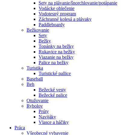
Sety na plávanie/šnorchlovanie/potápanie
Vodácke oblečenie
Vodotesný program
Záchranné kolesá a plávaky
Paddleboardy
Bežkovanie
Sety
Bežky
Topánky na bežky
Rukavice na bežky
Viazanie na bežky
Palice na bežky
Turistika
Turistické pallice
Baseball
Beh
Bežecké vesty
Bežecké palice
Otužovanie
Rybolov
Prúty
Navijáky
Vlasce a háčiky
Práca
Všeobecné vybavenie