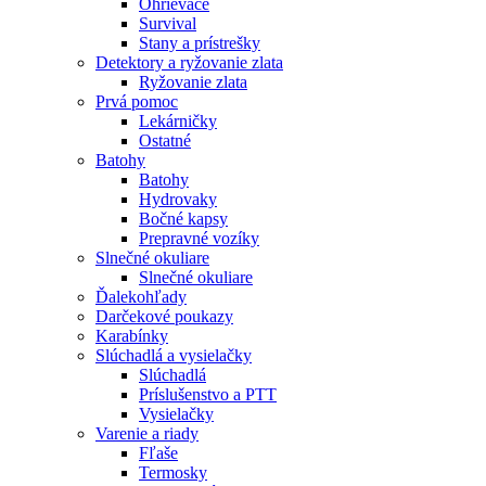
Ohrievače
Survival
Stany a prístrešky
Detektory a ryžovanie zlata
Ryžovanie zlata
Prvá pomoc
Lekárničky
Ostatné
Batohy
Batohy
Hydrovaky
Bočné kapsy
Prepravné vozíky
Slnečné okuliare
Slnečné okuliare
Ďalekohľady
Darčekové poukazy
Karabínky
Slúchadlá a vysielačky
Slúchadlá
Príslušenstvo a PTT
Vysielačky
Varenie a riady
Fľaše
Termosky