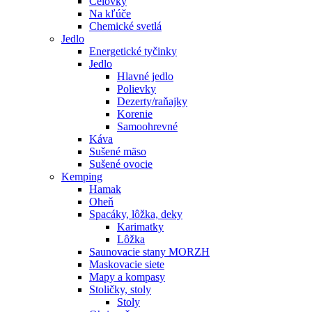
Čelovky
Na kľúče
Chemické svetlá
Jedlo
Energetické tyčinky
Jedlo
Hlavné jedlo
Polievky
Dezerty/raňajky
Korenie
Samoohrevné
Káva
Sušené mäso
Sušené ovocie
Kemping
Hamak
Oheň
Spacáky, lôžka, deky
Karimatky
Lôžka
Saunovacie stany MORZH
Maskovacie siete
Mapy a kompasy
Stoličky, stoly
Stoly