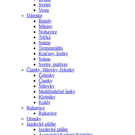
Svetre
Vesta
Dámske
Bundy
Mikiny
Nohavice
Tričká
Sukne
Termoprádlo
Kraťasy, šortky
Sukne
Svetre, pulóvre
Čiapky, šiltovky, čelenky
Čelenky
Čiapky
Šiltovky
Multifunkčné šatky
Klobúky
Kukly
Rukavice
Rukavice
Opasky
Jazdecké plášte
Jazdecké plášte
Australské Kožené Klobúky