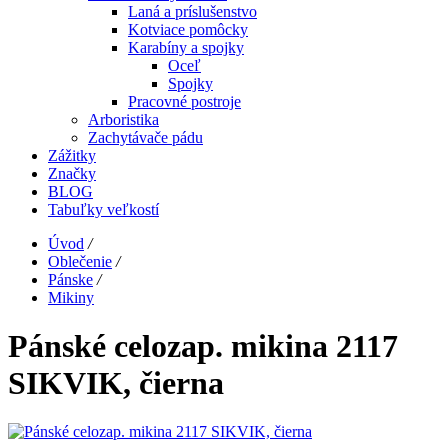
Laná a príslušenstvo
Kotviace pomôcky
Karabíny a spojky
Oceľ
Spojky
Pracovné postroje
Arboristika
Zachytávače pádu
Zážitky
Značky
BLOG
Tabuľky veľkostí
Úvod
/
Oblečenie
/
Pánske
/
Mikiny
Pánské celozap. mikina 2117
SIKVIK, čierna