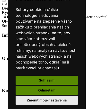
kód:GTS407022M016
Doprava zadarmo
pri objednávke nad 230€
Súbory cookie a ďalšie
Rýchle dodanie
Tovar Vám odošleme do 24 hodín
technológie sledovania
14 Dní na vrátenie tovaru
Ak Vám tovar nesadne, môžete ho vrátiť
používame na zlepšenie vášho
Otvorené celý týždeň
Po - pia: 8:30 - 16:30
So: 9:00 - 12:00
zážitku z prehliadania našich
webových stránok, na to, aby
Informácie
+
sme vám zobrazovali
prispôsobený obsah a cielené
O nás
Kontakt
reklamy, na analýzu návštevnosti
našich webových stránok a na
O nás
+
pochopenie toho, odkiaľ naši
návštevníci prichádzajú.
Úvod
Obchodné podmienky
Nákup na splátky cez Quatro
Súhlasím
Odstúpiť od zmluvy TU
Kontakt
+
Odmietam
+421 915 44 15 99
Zmeniť moje nastavenia
eshop@horyasport.sk