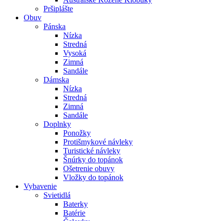
Pršiplášte
Obuv
Pánska
Nízka
Stredná
Vysoká
Zimná
Sandále
Dámska
Nízka
Stredná
Zimná
Sandále
Doplnky
Ponožky
Protišmykové návleky
Turistické návleky
Šnúrky do topánok
Ošetrenie obuvy
Vložky do topánok
Vybavenie
Svietidlá
Baterky
Batérie