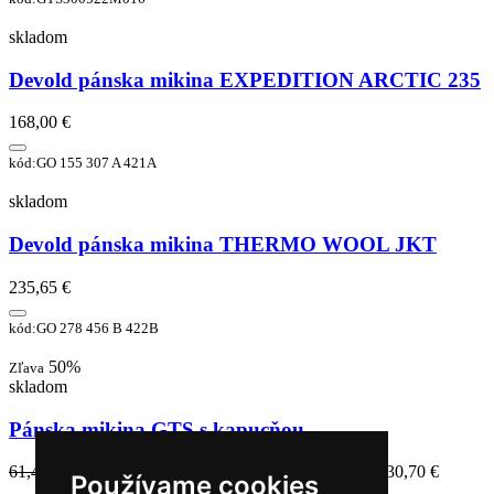
skladom
Devold pánska mikina EXPEDITION ARCTIC 235
168,00 €
kód:GO 155 307 A 421A
skladom
Devold pánska mikina THERMO WOOL JKT
235,65 €
kód:GO 278 456 B 422B
50%
Zľava
skladom
Pánska mikina GTS s kapucňou
61,40 €
30,70 €
Najnižšia cena za posledných 30 dní: 30,70 €
Používame cookies