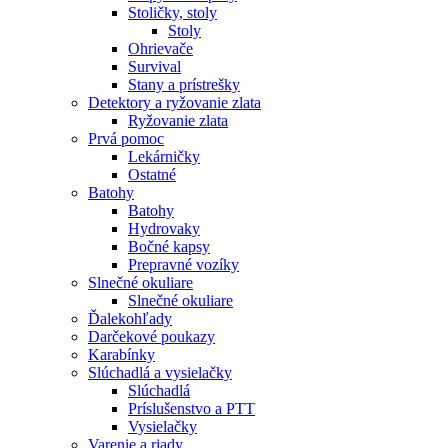
Stoličky, stoly
Stoly
Ohrievače
Survival
Stany a prístrešky
Detektory a ryžovanie zlata
Ryžovanie zlata
Prvá pomoc
Lekárničky
Ostatné
Batohy
Batohy
Hydrovaky
Bočné kapsy
Prepravné vozíky
Slnečné okuliare
Slnečné okuliare
Ďalekohľady
Darčekové poukazy
Karabínky
Slúchadlá a vysielačky
Slúchadlá
Príslušenstvo a PTT
Vysielačky
Varenie a riady