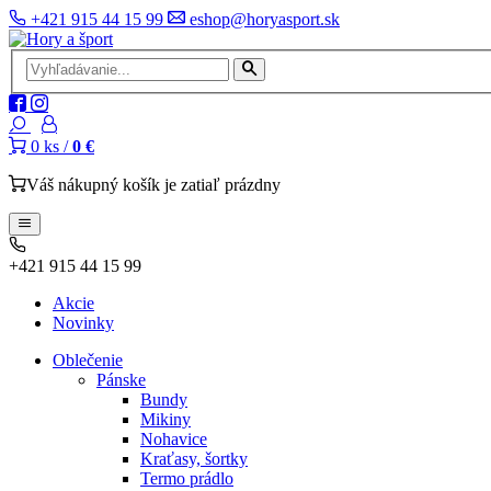
+421 915 44 15 99
eshop@horyasport.sk
0
ks /
0 €
Váš nákupný košík je zatiaľ prázdny
+421 915 44 15 99
Akcie
Novinky
Oblečenie
Pánske
Bundy
Mikiny
Nohavice
Kraťasy, šortky
Termo prádlo