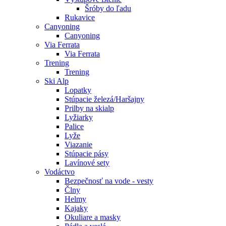
Šróby do ľadu
Rukavice
Canyoning
Canyoning
Via Ferrata
Via Ferrata
Trening
Trening
Ski Alp
Lopatky
Stúpacie železá/Haršajny
Prilby na skialp
Lyžiarky
Palice
Lyže
Viazanie
Stúpacie pásy
Lavínové sety
Vodáctvo
Bezpečnosť na vode - vesty
Člny
Helmy
Kajaky
Okuliare a masky