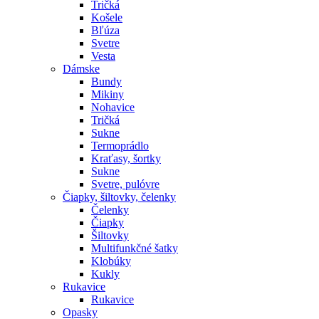
Tričká
Košele
Bľúza
Svetre
Vesta
Dámske
Bundy
Mikiny
Nohavice
Tričká
Sukne
Termoprádlo
Kraťasy, šortky
Sukne
Svetre, pulóvre
Čiapky, šiltovky, čelenky
Čelenky
Čiapky
Šiltovky
Multifunkčné šatky
Klobúky
Kukly
Rukavice
Rukavice
Opasky