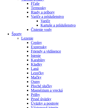
Fľaše
Termosky
Riady a príbory
Variče a príslušenstvo
Variče
Kartuše a príslušenstvo
Čistenie vody
Športy
Lezenie
Cepíny
Expressky
Friendy a vklínence
Istenie
Karabíny
Kladky
Laná
Lezečky
Mačky
Osmy
Ploché slučky
Magnézium a vrecká
Prilby
Prsné úväzky
Úväzky a postroje
Výstupové istenie