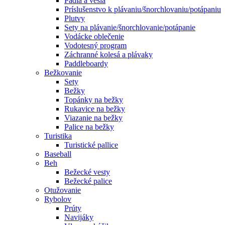
Pádla a veslá
Príslušenstvo k plávaniu/šnorchlovaniu/potápaniu
Plutvy
Sety na plávanie/šnorchlovanie/potápanie
Vodácke oblečenie
Vodotesný program
Záchranné kolesá a plávaky
Paddleboardy
Bežkovanie
Sety
Bežky
Topánky na bežky
Rukavice na bežky
Viazanie na bežky
Palice na bežky
Turistika
Turistické pallice
Baseball
Beh
Bežecké vesty
Bežecké palice
Otužovanie
Rybolov
Prúty
Navijáky