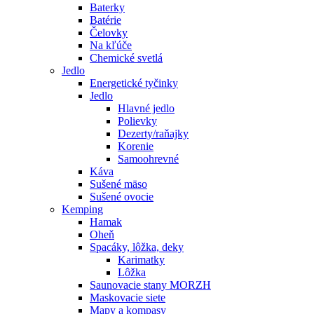
Baterky
Batérie
Čelovky
Na kľúče
Chemické svetlá
Jedlo
Energetické tyčinky
Jedlo
Hlavné jedlo
Polievky
Dezerty/raňajky
Korenie
Samoohrevné
Káva
Sušené mäso
Sušené ovocie
Kemping
Hamak
Oheň
Spacáky, lôžka, deky
Karimatky
Lôžka
Saunovacie stany MORZH
Maskovacie siete
Mapy a kompasy