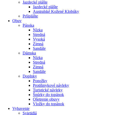
Jazdecké plášte
Jazdecké plášte
Australské Kožené Klobúky
Pršiplášte
Obuv
Pánska
Nízka
Stredná
Vysoká
Zimná
Sandále
Dámska
Nízka
Stredná
Zimná
Sandále
Doplnky
Ponožky
Protišmykové návleky
Turistické návleky
Šnúrky do topánok
Ošetrenie obuvy
Vložky do topánok
Vybavenie
Svietidlá