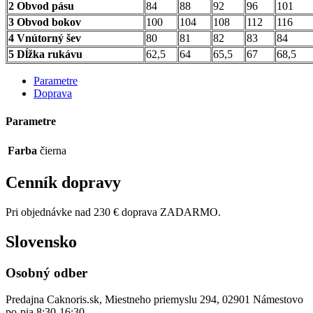
2 Obvod pásu
84
88
92
96
101
3 Obvod bokov
100
104
108
112
116
4 Vnútorný šev
80
81
82
83
84
5 Dĺžka rukávu
62,5
64
65,5
67
68,5
Parametre
Doprava
Parametre
Farba
čierna
Cenník dopravy
Pri objednávke nad 230 € doprava ZADARMO.
Slovensko
Osobný odber
Predajna Caknoris.sk, Miestneho priemyslu 294, 02901 Námestovo
po-pia 8:30-16:30