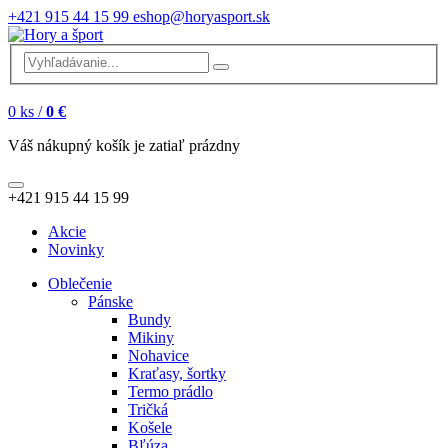
+421 915 44 15 99
eshop@horyasport.sk
0
ks /
0 €
Váš nákupný košík je zatiaľ prázdny
+421 915 44 15 99
Akcie
Novinky
Oblečenie
Pánske
Bundy
Mikiny
Nohavice
Kraťasy, šortky
Termo prádlo
Tričká
Košele
Bľúza