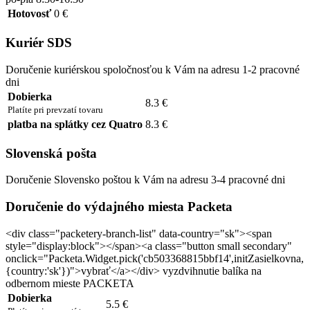
Hotovosť
0 €
Kuriér SDS
Doručenie kuriérskou spoločnosťou k Vám na adresu 1-2 pracovné
dni
Dobierka
8.3 €
Platíte pri prevzatí tovaru
platba na splátky cez Quatro
8.3 €
Slovenská pošta
Doručenie Slovensko poštou k Vám na adresu 3-4 pracovné dni
Doručenie do výdajného miesta Packeta
<div class="packetery-branch-list" data-country="sk"><span
style="display:block"></span><a class="button small secondary"
onclick="Packeta.Widget.pick('cb503368815bbf14',initZasielkovna,
{country:'sk'})">vybrať</a></div> vyzdvihnutie balíka na
odbernom mieste PACKETA
Dobierka
5.5 €