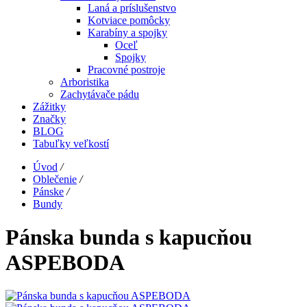
Laná a príslušenstvo
Kotviace pomôcky
Karabíny a spojky
Oceľ
Spojky
Pracovné postroje
Arboristika
Zachytávače pádu
Zážitky
Značky
BLOG
Tabuľky veľkostí
Úvod
/
Oblečenie
/
Pánske
/
Bundy
Pánska bunda s kapucňou
ASPEBODA