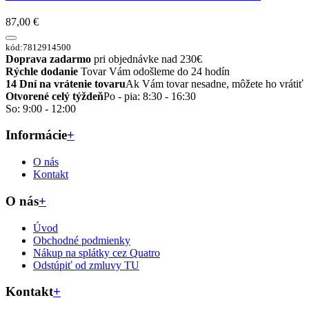
87,00 €
kód:7812914500
Doprava zadarmo
pri objednávke nad 230€
Rýchle dodanie
Tovar Vám odošleme do 24 hodín
14 Dní na vrátenie tovaru
Ak Vám tovar nesadne, môžete ho vrátiť
Otvorené celý týždeň
Po - pia: 8:30 - 16:30
So: 9:00 - 12:00
Informácie
+
O nás
Kontakt
O nás
+
Úvod
Obchodné podmienky
Nákup na splátky cez Quatro
Odstúpiť od zmluvy TU
Kontakt
+