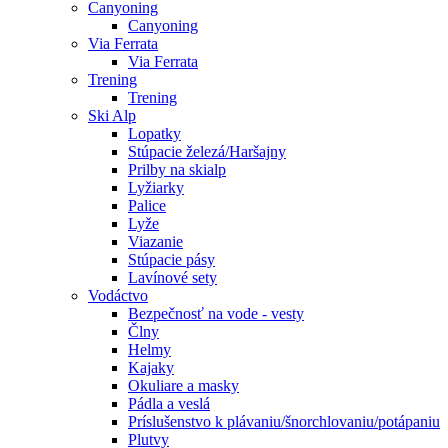
Canyoning
Canyoning
Via Ferrata
Via Ferrata
Trening
Trening
Ski Alp
Lopatky
Stúpacie železá/Haršajny
Prilby na skialp
Lyžiarky
Palice
Lyže
Viazanie
Stúpacie pásy
Lavínové sety
Vodáctvo
Bezpečnosť na vode - vesty
Člny
Helmy
Kajaky
Okuliare a masky
Pádla a veslá
Príslušenstvo k plávaniu/šnorchlovaniu/potápaniu
Plutvy