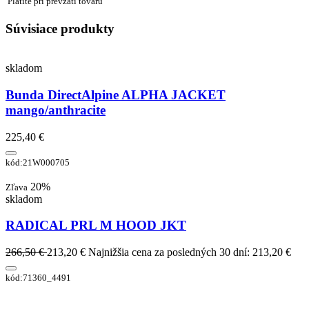
Platíte pri prevzatí tovaru
Súvisiace produkty
skladom
Bunda DirectAlpine ALPHA JACKET
mango/anthracite
225,40 €
kód:21W000705
20%
Zľava
skladom
RADICAL PRL M HOOD JKT
266,50 €
213,20 €
Najnižšia cena za posledných 30 dní: 213,20 €
kód:71360_4491