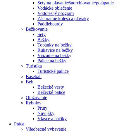
Sety na plávanie/šnorchlovanie/potápanie
Vodácke oblečenie
Vodotesný program
Záchranné kolesá a plávaky
Paddleboardy
Bežkovanie
Sety
Bežky
Topánky na bežky
Rukavice na bežky
Viazanie na bežky
Palice na bežky
Turistika
Turistické pallice
Baseball
Beh
Bežecké vesty
Bežecké palice
Otužovanie
Rybolov
Prúty
Navijáky
Vlasce a háčiky
Práca
Všeobecné vybavenie