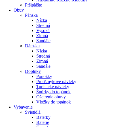
Pršiplášte
Obuv
Pánska
Nízka
Stredná
Vysoká
Zimná
Sandále
Dámska
Nízka
Stredná
Zimná
Sandále
Doplnky
Ponožky
Protišmykové návleky
Turistické návleky
Šnúrky do topánok
Ošetrenie obuvy
Vložky do topánok
Vybavenie
Svietidlá
Baterky
Batérie