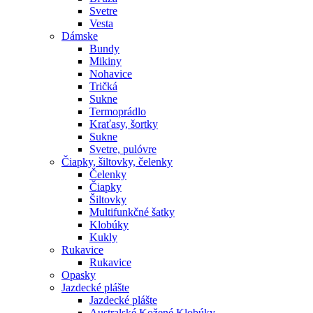
Svetre
Vesta
Dámske
Bundy
Mikiny
Nohavice
Tričká
Sukne
Termoprádlo
Kraťasy, šortky
Sukne
Svetre, pulóvre
Čiapky, šiltovky, čelenky
Čelenky
Čiapky
Šiltovky
Multifunkčné šatky
Klobúky
Kukly
Rukavice
Rukavice
Opasky
Jazdecké plášte
Jazdecké plášte
Australské Kožené Klobúky