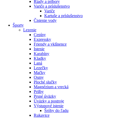
Riady a príbory
Variče a príslušenstvo
Variče
Kartuše a príslušenstvo
Čistenie vody
Športy
Lezenie
Cepíny
Expressky
Friendy a vklínence
Istenie
Karabíny
Kladky
Laná
Lezečky
Mačky
Osmy
Ploché slučky
Magnézium a vrecká
Prilby
Prsné úväzky
Úväzky a postroje
Výstupové istenie
Šróby do ľadu
Rukavice