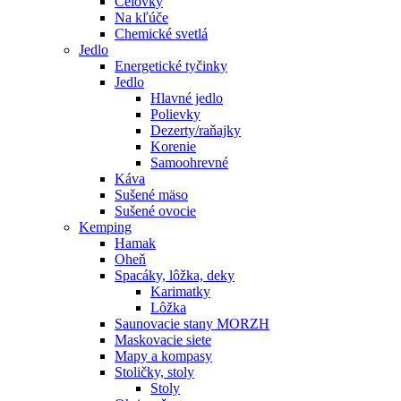
Čelovky
Na kľúče
Chemické svetlá
Jedlo
Energetické tyčinky
Jedlo
Hlavné jedlo
Polievky
Dezerty/raňajky
Korenie
Samoohrevné
Káva
Sušené mäso
Sušené ovocie
Kemping
Hamak
Oheň
Spacáky, lôžka, deky
Karimatky
Lôžka
Saunovacie stany MORZH
Maskovacie siete
Mapy a kompasy
Stoličky, stoly
Stoly