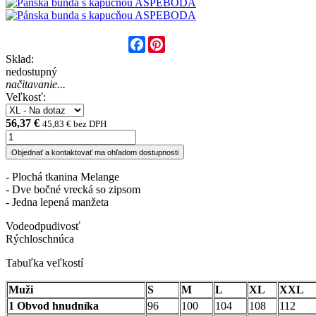
Facebook
Pinterest
Sklad:
nedostupný
načitavanie...
Veľkosť:
56,37 €
45,83 € bez DPH
Objednať a kontaktovať ma ohľadom dostupnosti
- Plochá tkanina Melange
- Dve bočné vrecká so zipsom
- Jedna lepená manžeta
Vodeodpudivosť
Rýchloschnúca
Tabuľka veľkostí
Muži
S
M
L
XL
XXL
1 Obvod hnudníka
96
100
104
108
112