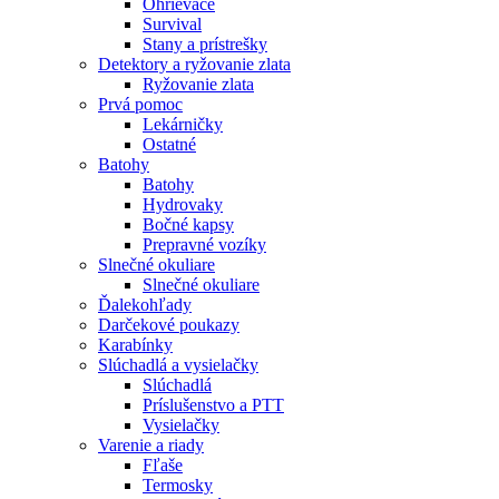
Ohrievače
Survival
Stany a prístrešky
Detektory a ryžovanie zlata
Ryžovanie zlata
Prvá pomoc
Lekárničky
Ostatné
Batohy
Batohy
Hydrovaky
Bočné kapsy
Prepravné vozíky
Slnečné okuliare
Slnečné okuliare
Ďalekohľady
Darčekové poukazy
Karabínky
Slúchadlá a vysielačky
Slúchadlá
Príslušenstvo a PTT
Vysielačky
Varenie a riady
Fľaše
Termosky