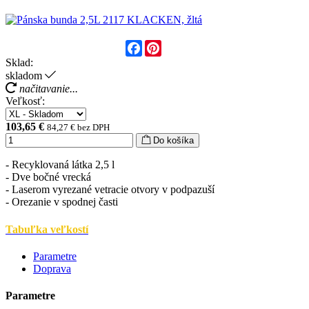
Facebook
Pinterest
Sklad:
skladom
načitavanie...
Veľkosť:
103,65 €
84,27 € bez DPH
Do košíka
- Recyklovaná látka 2,5 l
- Dve bočné vrecká
- Laserom vyrezané vetracie otvory v podpazuší
- Orezanie v spodnej časti
Tabuľka veľkostí
Parametre
Doprava
Parametre