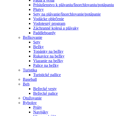
Pádla a veslá
Príslušenstvo k plávaniu/šnorchlovaniu/potápaniu
Plutvy
Sety na plávanie/šnorchlovanie/potápanie
Vodácke oblečenie
Vodotesný program
Záchranné kolesá a plávaky
Paddleboardy
Bežkovanie
Sety
Bežky
Topánky na bežky
Rukavice na bežky
Viazanie na bežky
Palice na bežky
Turistika
Turistické pallice
Baseball
Beh
Bežecké vesty
Bežecké palice
Otužovanie
Rybolov
Prúty
Navijáky