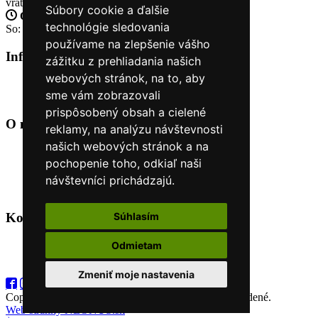
vrátiť
Súbory cookie a ďalšie
Otvorené celý týždeň
Po - pia: 8:30 - 16:30
technológie sledovania
So: 9:00 - 12:00
používame na zlepšenie vášho
Informácie
+
zážitku z prehliadania našich
webových stránok, na to, aby
O nás
sme vám zobrazovali
Kontakt
prispôsobený obsah a cielené
O nás
+
reklamy, na analýzu návštevnosti
našich webových stránok a na
Úvod
pochopenie toho, odkiaľ naši
Obchodné podmienky
Nákup na splátky cez Quatro
návštevníci prichádzajú.
Odstúpiť od zmluvy TU
Kontakt
+
Súhlasím
Odmietam
+421 915 44 15 99
eshop@horyasport.sk
Zmeniť moje nastavenia
Copyright (C) 2026
Hory a šport
. Všetky práva vyhradené.
Web stránky NEONUS.sk