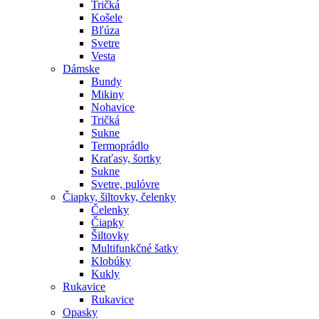
Tričká
Košele
Bľúza
Svetre
Vesta
Dámske
Bundy
Mikiny
Nohavice
Tričká
Sukne
Termoprádlo
Kraťasy, šortky
Sukne
Svetre, pulóvre
Čiapky, šiltovky, čelenky
Čelenky
Čiapky
Šiltovky
Multifunkčné šatky
Klobúky
Kukly
Rukavice
Rukavice
Opasky