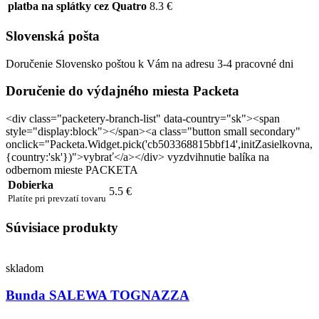
platba na splátky cez Quatro
8.3 €
Slovenská pošta
Doručenie Slovensko poštou k Vám na adresu 3-4 pracovné dni
Doručenie do výdajného miesta Packeta
<div class="packetery-branch-list" data-country="sk"><span
style="display:block"></span><a class="button small secondary"
onclick="Packeta.Widget.pick('cb503368815bbf14',initZasielkovna,
{country:'sk'})">vybrať</a></div> vyzdvihnutie balíka na
odbernom mieste PACKETA
Dobierka
5.5 €
Platíte pri prevzatí tovaru
Súvisiace produkty
skladom
Bunda SALEWA TOGNAZZA