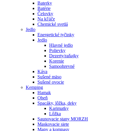
Baterky
Batérie
Čelovky
Na kľúče
Chemické svetlá
Jedlo
Energetické tyčinky
Jedlo
Hlavné jedlo
Polievky
Dezerty/raňajky
Korenie
Samoohrevné
Káva
Sušené mäso
Sušené ovocie
Kemping
Hamak
Oheň
Spacáky, lôžka, deky
Karimatky
Lôžka
Saunovacie stany MORZH
Maskovacie siete
Mapy a kompasy