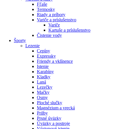
Fľaše
Termosky
Riady a príbory
Variče a príslušenstvo
Variče
Kartuše a príslušenstvo
Čistenie vody
Športy
Lezenie
Cepíny
Expressky
Friendy a vklínence
Istenie
Karabíny
Kladky
Laná
Lezečky
Mačky
Osmy
Ploché slučky
Magnézium a vrecká
Prilby
Prsné úväzky
Úväzky a postroje
Výstupové istenie