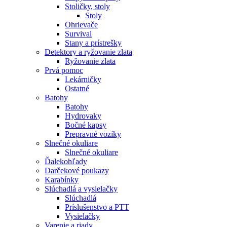
Stoličky, stoly
Stoly
Ohrievače
Survival
Stany a prístrešky
Detektory a ryžovanie zlata
Ryžovanie zlata
Prvá pomoc
Lekárničky
Ostatné
Batohy
Batohy
Hydrovaky
Bočné kapsy
Prepravné vozíky
Slnečné okuliare
Slnečné okuliare
Ďalekohľady
Darčekové poukazy
Karabínky
Slúchadlá a vysielačky
Slúchadlá
Príslušenstvo a PTT
Vysielačky
Varenie a riady