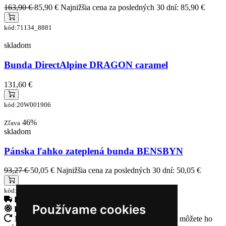
163,90 €
85,90 €
Najnižšia cena za posledných 30 dní: 85,90 €
kód:71134_8881
skladom
Bunda DirectAlpine DRAGON caramel
131,60 €
kód:20W001906
46%
Zľava
skladom
Pánska ľahko zateplená bunda BENSBYN
93,27 €
50,05 €
Najnižšia cena za posledných 30 dní: 50,05 €
kód:7519938289
Doprava zadarmo
pri objednávke nad 230€
Používame cookies
Rýchle dodanie
Tovar Vám odošleme do 24 hodín
14 Dní na vrátenie tovaru
Ak Vám tovar nesadne, môžete ho