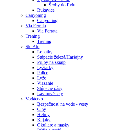
Šróby do ľadu
Rukavice
Canyoning
Canyoning
Via Ferrata
Via Ferrata
Trening
Trening
Ski Alp
Lopatky
Stúpacie železá/Haršajny
Prilby na skialp
Lyžiarky
Palice
Lyže
Viazanie
Stúpacie pásy
Lavínové sety
Vodáctvo
Bezpečnosť na vode - vesty
Člny
Helmy
Kajaky
Okuliare a masky