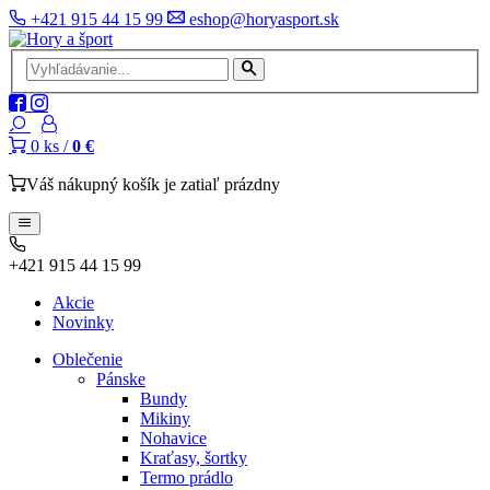
+421 915 44 15 99
eshop@horyasport.sk
0
ks /
0 €
Váš nákupný košík je zatiaľ prázdny
+421 915 44 15 99
Akcie
Novinky
Oblečenie
Pánske
Bundy
Mikiny
Nohavice
Kraťasy, šortky
Termo prádlo