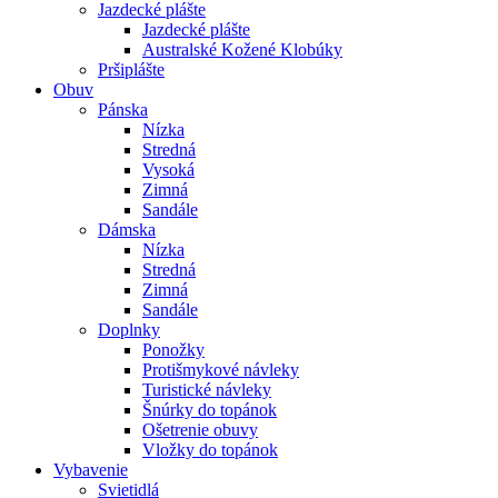
Jazdecké plášte
Jazdecké plášte
Australské Kožené Klobúky
Pršiplášte
Obuv
Pánska
Nízka
Stredná
Vysoká
Zimná
Sandále
Dámska
Nízka
Stredná
Zimná
Sandále
Doplnky
Ponožky
Protišmykové návleky
Turistické návleky
Šnúrky do topánok
Ošetrenie obuvy
Vložky do topánok
Vybavenie
Svietidlá