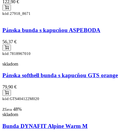
122,90 €
kód:27918_8671
Pánska bunda s kapucňou ASPEBODA
56,37 €
kód:7818967010
skladom
Pánska softhell bunda s kapucňou GTS orange
79,90 €
kód:GTS404122M020
48%
Zľava
skladom
Bunda DYNAFIT Alpine Warm M