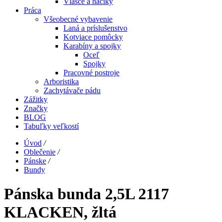
Vlasce a háčiky
Práca
Všeobecné vybavenie
Laná a príslušenstvo
Kotviace pomôcky
Karabíny a spojky
Oceľ
Spojky
Pracovné postroje
Arboristika
Zachytávače pádu
Zážitky
Značky
BLOG
Tabuľky veľkostí
Úvod
/
Oblečenie
/
Pánske
/
Bundy
Pánska bunda 2,5L 2117
KLACKEN, žltá