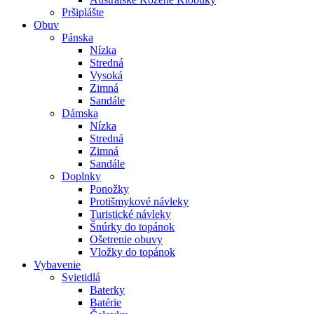
Pršiplášte
Obuv
Pánska
Nízka
Stredná
Vysoká
Zimná
Sandále
Dámska
Nízka
Stredná
Zimná
Sandále
Doplnky
Ponožky
Protišmykové návleky
Turistické návleky
Šnúrky do topánok
Ošetrenie obuvy
Vložky do topánok
Vybavenie
Svietidlá
Baterky
Batérie