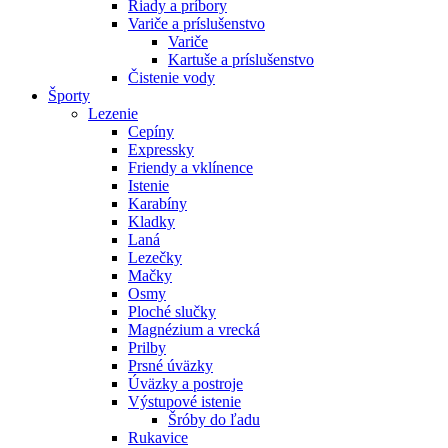
Riady a príbory
Variče a príslušenstvo
Variče
Kartuše a príslušenstvo
Čistenie vody
Športy
Lezenie
Cepíny
Expressky
Friendy a vklínence
Istenie
Karabíny
Kladky
Laná
Lezečky
Mačky
Osmy
Ploché slučky
Magnézium a vrecká
Prilby
Prsné úväzky
Úväzky a postroje
Výstupové istenie
Šróby do ľadu
Rukavice