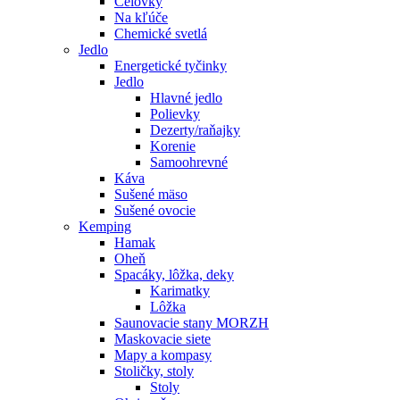
Čelovky
Na kľúče
Chemické svetlá
Jedlo
Energetické tyčinky
Jedlo
Hlavné jedlo
Polievky
Dezerty/raňajky
Korenie
Samoohrevné
Káva
Sušené mäso
Sušené ovocie
Kemping
Hamak
Oheň
Spacáky, lôžka, deky
Karimatky
Lôžka
Saunovacie stany MORZH
Maskovacie siete
Mapy a kompasy
Stoličky, stoly
Stoly