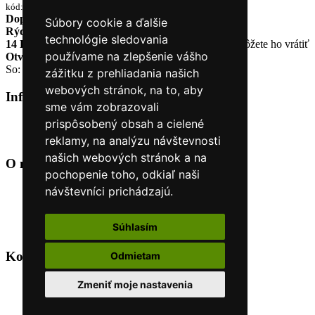
kód:7511916513
Doprava zadarmo
pri objednávke nad 230€
Súbory cookie a ďalšie
Rýchle dodanie
Tovar Vám odošleme do 24 hodín
technológie sledovania
14 Dní na vrátenie tovaru
Ak Vám tovar nesadne, môžete ho vrátiť
používame na zlepšenie vášho
Otvorené celý týždeň
Po - pia: 8:30 - 16:30
So: 9:00 - 12:00
zážitku z prehliadania našich
webových stránok, na to, aby
Informácie
+
sme vám zobrazovali
prispôsobený obsah a cielené
O nás
Kontakt
reklamy, na analýzu návštevnosti
našich webových stránok a na
O nás
+
pochopenie toho, odkiaľ naši
návštevníci prichádzajú.
Úvod
Obchodné podmienky
Nákup na splátky cez Quatro
Súhlasím
Odstúpiť od zmluvy TU
Kontakt
+
Odmietam
+421 915 44 15 99
Zmeniť moje nastavenia
eshop@horyasport.sk