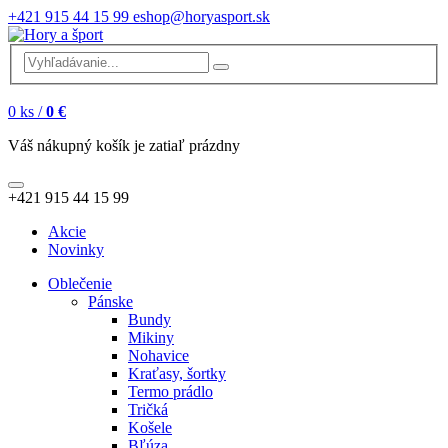
+421 915 44 15 99
eshop@horyasport.sk
0
ks /
0 €
Váš nákupný košík je zatiaľ prázdny
+421 915 44 15 99
Akcie
Novinky
Oblečenie
Pánske
Bundy
Mikiny
Nohavice
Kraťasy, šortky
Termo prádlo
Tričká
Košele
Bľúza