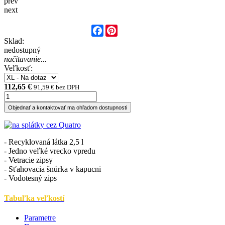
prev
next
Facebook
Pinterest
Sklad:
nedostupný
načitavanie...
Veľkosť:
112,65 €
91,59 € bez DPH
Objednať a kontaktovať ma ohľadom dostupnosti
- Recyklovaná látka 2,5 l
- Jedno veľké vrecko vpredu
- Vetracie zipsy
- Sťahovacia šnúrka v kapucni
- Vodotesný zips
Tabuľka veľkostí
Parametre