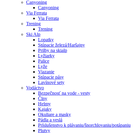
Canyoning
Canyoning
Via Ferrata
Via Ferrata
Trening
Trening
Ski Alp
Lopatky
Stúpacie železá/Haršajny
Prilby na skialp
Lyžiarky
Palice
Lyže
Viazanie
Stúpacie pásy
Lavínové sety
Vodáctvo
Bezpečnosť na vode - vesty
Člny
Helmy
Kajaky
Okuliare a masky
Pádla a veslá
Príslušenstvo k plávaniu/šnorchlovaniu/potápaniu
Plutvy