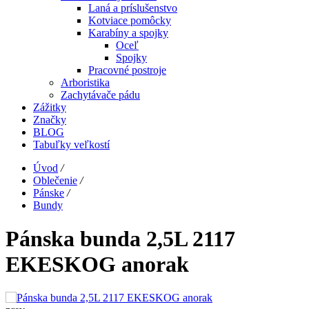
Laná a príslušenstvo
Kotviace pomôcky
Karabíny a spojky
Oceľ
Spojky
Pracovné postroje
Arboristika
Zachytávače pádu
Zážitky
Značky
BLOG
Tabuľky veľkostí
Úvod
/
Oblečenie
/
Pánske
/
Bundy
Pánska bunda 2,5L 2117
EKESKOG anorak