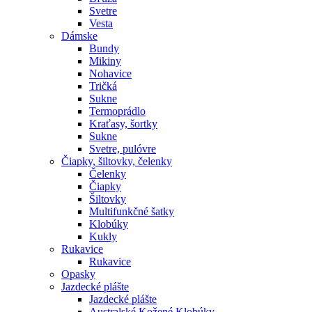
Svetre
Vesta
Dámske
Bundy
Mikiny
Nohavice
Tričká
Sukne
Termoprádlo
Kraťasy, šortky
Sukne
Svetre, pulóvre
Čiapky, šiltovky, čelenky
Čelenky
Čiapky
Šiltovky
Multifunkčné šatky
Klobúky
Kukly
Rukavice
Rukavice
Opasky
Jazdecké plášte
Jazdecké plášte
Australské Kožené Klobúky