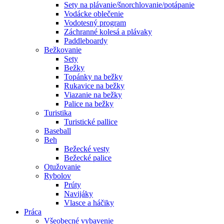
Sety na plávanie/šnorchlovanie/potápanie
Vodácke oblečenie
Vodotesný program
Záchranné kolesá a plávaky
Paddleboardy
Bežkovanie
Sety
Bežky
Topánky na bežky
Rukavice na bežky
Viazanie na bežky
Palice na bežky
Turistika
Turistické pallice
Baseball
Beh
Bežecké vesty
Bežecké palice
Otužovanie
Rybolov
Prúty
Navijáky
Vlasce a háčiky
Práca
Všeobecné vybavenie