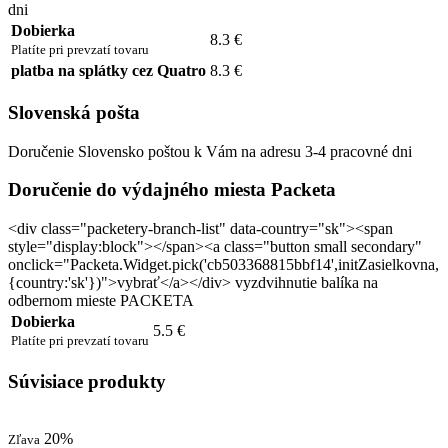
dni
Dobierka
8.3 €
Platíte pri prevzatí tovaru
platba na splátky cez Quatro
8.3 €
Slovenská pošta
Doručenie Slovensko poštou k Vám na adresu 3-4 pracovné dni
Doručenie do výdajného miesta Packeta
<div class="packetery-branch-list" data-country="sk"><span
style="display:block"></span><a class="button small secondary"
onclick="Packeta.Widget.pick('cb503368815bbf14',initZasielkovna,
{country:'sk'})">vybrať</a></div> vyzdvihnutie balíka na
odbernom mieste PACKETA
Dobierka
5.5 €
Platíte pri prevzatí tovaru
Súvisiace produkty
20%
Zľava