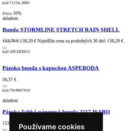
kód:71134_8881
10%
Zľava
skladom
Bunda STORMLINE STRETCH RAIN SHELL
153,70 €
138,29 €
Najnižšia cena za posledných 30 dní: 138,29 €
kód:APCDT0015
Pánska bunda s kapucňou ASPEBODA
56,37 €
kód:7818967010
skladom
Pánska ľahká páperová bunda 2117 ISABO
153,65 €
Používame cookies