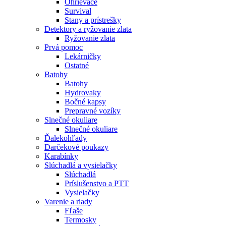
Ohrievače
Survival
Stany a prístrešky
Detektory a ryžovanie zlata
Ryžovanie zlata
Prvá pomoc
Lekárničky
Ostatné
Batohy
Batohy
Hydrovaky
Bočné kapsy
Prepravné vozíky
Slnečné okuliare
Slnečné okuliare
Ďalekohľady
Darčekové poukazy
Karabínky
Slúchadlá a vysielačky
Slúchadlá
Príslušenstvo a PTT
Vysielačky
Varenie a riady
Fľaše
Termosky