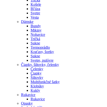
Tričká
Košele
Bľúza
Svetre
Vesta
Dámske
Bundy
Mikiny
Nohavice
Tričká
Sukne
Termoprádlo
Kraťasy, šortky
Sukne
Svetre, pulóvre
Čiapky, šiltovky, čelenky
Čelenky
Čiapky
Šiltovky
Multifunkčné šatky
Klobúky
Kukly
Rukavice
Rukavice
Opasky