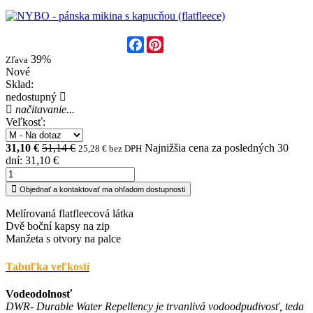
Facebook
Pinterest
39%
Zľava
Nové
Sklad:
nedostupný
načitavanie...
Veľkosť:
31,10 €
51,14 €
Najnižšia cena za posledných 30
25,28 € bez DPH
dní: 31,10 €
Objednať a kontaktovať ma ohľadom dostupnosti
Melírovaná flatfleecová látka
Dvě boční kapsy na zip
Manžeta s otvory na palce
Tabuľka veľkostí
Vodeodolnosť
DWR- Durable Water Repellency je trvanlivá vodoodpudivosť, teda