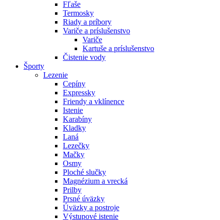
Fľaše
Termosky
Riady a príbory
Variče a príslušenstvo
Variče
Kartuše a príslušenstvo
Čistenie vody
Športy
Lezenie
Cepíny
Expressky
Friendy a vklínence
Istenie
Karabíny
Kladky
Laná
Lezečky
Mačky
Osmy
Ploché slučky
Magnézium a vrecká
Prilby
Prsné úväzky
Úväzky a postroje
Výstupové istenie