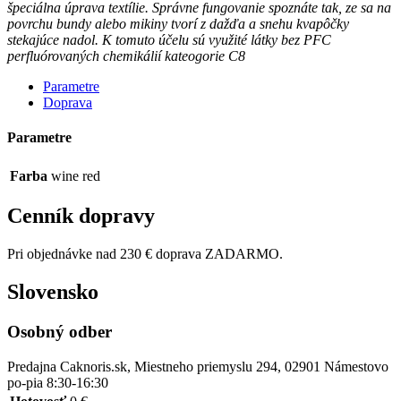
špeciálna úprava textílie. Správne fungovanie spoznáte tak, ze sa na
povrchu bundy alebo mikiny tvorí z dažďa a snehu kvapôčky
stekajúce nadol. K tomuto účelu sú využité látky bez PFC
perfluórovaných chemikálií kateogorie C8
Parametre
Doprava
Parametre
Farba
wine red
Cenník dopravy
Pri objednávke nad 230 € doprava ZADARMO.
Slovensko
Osobný odber
Predajna Caknoris.sk, Miestneho priemyslu 294, 02901 Námestovo
po-pia 8:30-16:30