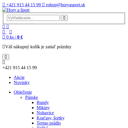
+421 915 44 15 99
eshop@horyasport.sk
0
ks /
0 €
Váš nákupný košík je zatiaľ prázdny
+421 915 44 15 99
Akcie
Novinky
Oblečenie
Pánske
Bundy
Mikiny
Nohavice
Kraťasy, šortky
Termo prádlo