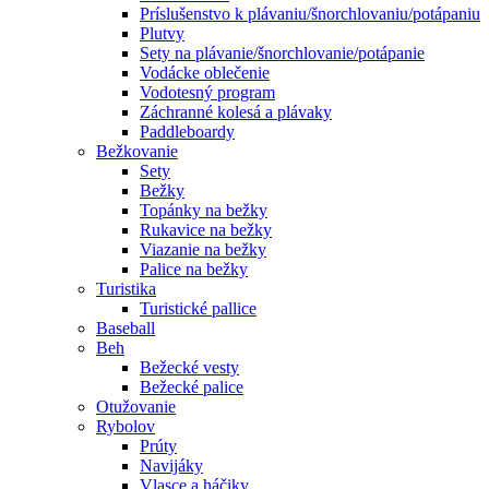
Príslušenstvo k plávaniu/šnorchlovaniu/potápaniu
Plutvy
Sety na plávanie/šnorchlovanie/potápanie
Vodácke oblečenie
Vodotesný program
Záchranné kolesá a plávaky
Paddleboardy
Bežkovanie
Sety
Bežky
Topánky na bežky
Rukavice na bežky
Viazanie na bežky
Palice na bežky
Turistika
Turistické pallice
Baseball
Beh
Bežecké vesty
Bežecké palice
Otužovanie
Rybolov
Prúty
Navijáky
Vlasce a háčiky