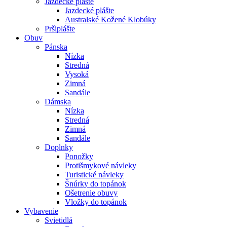
Jazdecké plášte
Jazdecké plášte
Australské Kožené Klobúky
Pršiplášte
Obuv
Pánska
Nízka
Stredná
Vysoká
Zimná
Sandále
Dámska
Nízka
Stredná
Zimná
Sandále
Doplnky
Ponožky
Protišmykové návleky
Turistické návleky
Šnúrky do topánok
Ošetrenie obuvy
Vložky do topánok
Vybavenie
Svietidlá