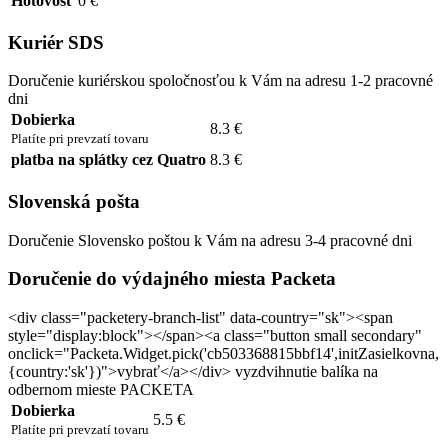
Hotovosť
0 €
Kuriér SDS
Doručenie kuriérskou spoločnosťou k Vám na adresu 1-2 pracovné
dni
Dobierka
8.3 €
Platíte pri prevzatí tovaru
platba na splátky cez Quatro
8.3 €
Slovenská pošta
Doručenie Slovensko poštou k Vám na adresu 3-4 pracovné dni
Doručenie do výdajného miesta Packeta
<div class="packetery-branch-list" data-country="sk"><span
style="display:block"></span><a class="button small secondary"
onclick="Packeta.Widget.pick('cb503368815bbf14',initZasielkovna,
{country:'sk'})">vybrať</a></div> vyzdvihnutie balíka na
odbernom mieste PACKETA
Dobierka
5.5 €
Platíte pri prevzatí tovaru