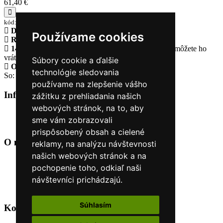
61,40 €
kód:GTS407022M033
Doprava zadarmo
pri objednávke nad 230€
Používame cookies
Rýchle dodanie
Tovar Vám odošleme do 24 hodín
14 Dní na vrátenie tovaru
Ak Vám tovar nesadne, môžete ho
vrátiť
Súbory cookie a ďalšie
Otvorené celý týždeň
Po - pia: 8:30 - 16:30
technológie sledovania
So: 9:00 - 12:00
používame na zlepšenie vášho
Informácie
+
zážitku z prehliadania našich
webových stránok, na to, aby
O nás
sme vám zobrazovali
Kontakt
prispôsobený obsah a cielené
O nás
+
reklamy, na analýzu návštevnosti
našich webových stránok a na
Úvod
pochopenie toho, odkiaľ naši
Obchodné podmienky
návštevníci prichádzajú.
Nákup na splátky cez Quatro
Odstúpiť od zmluvy TU
Súhlasím
Kontakt
+