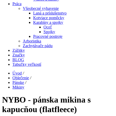
Práca
Všeobecné vybavenie
Laná a príslušenstvo
Kotviace pomôcky
Karabíny a spojky
Oceľ
Spojky
Pracovné postroje
Arboristika
Zachytávače pádu
Zážitky
Značky
BLOG
Tabuľky veľkostí
Úvod
/
Oblečenie
/
Pánske
/
Mikiny
NYBO - pánska mikina s
kapucňou (flatfleece)