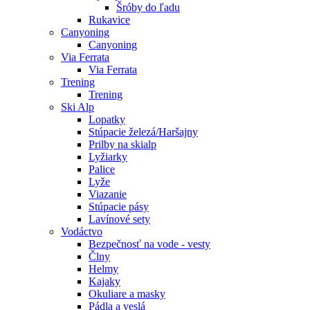
Šróby do ľadu
Rukavice
Canyoning
Canyoning
Via Ferrata
Via Ferrata
Trening
Trening
Ski Alp
Lopatky
Stúpacie železá/Haršajny
Prilby na skialp
Lyžiarky
Palice
Lyže
Viazanie
Stúpacie pásy
Lavínové sety
Vodáctvo
Bezpečnosť na vode - vesty
Člny
Helmy
Kajaky
Okuliare a masky
Pádla a veslá