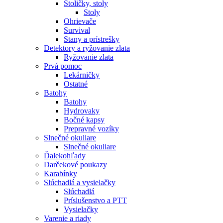
Stoličky, stoly
Stoly
Ohrievače
Survival
Stany a prístrešky
Detektory a ryžovanie zlata
Ryžovanie zlata
Prvá pomoc
Lekárničky
Ostatné
Batohy
Batohy
Hydrovaky
Bočné kapsy
Prepravné vozíky
Slnečné okuliare
Slnečné okuliare
Ďalekohľady
Darčekové poukazy
Karabínky
Slúchadlá a vysielačky
Slúchadlá
Príslušenstvo a PTT
Vysielačky
Varenie a riady