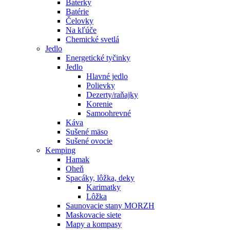
Baterky
Batérie
Čelovky
Na kľúče
Chemické svetlá
Jedlo
Energetické tyčinky
Jedlo
Hlavné jedlo
Polievky
Dezerty/raňajky
Korenie
Samoohrevné
Káva
Sušené mäso
Sušené ovocie
Kemping
Hamak
Oheň
Spacáky, lôžka, deky
Karimatky
Lôžka
Saunovacie stany MORZH
Maskovacie siete
Mapy a kompasy