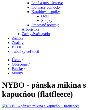
Laná a príslušenstvo
Kotviace pomôcky
Karabíny a spojky
Oceľ
Spojky
Pracovné postroje
Arboristika
Zachytávače pádu
Zážitky
Značky
BLOG
Tabuľky veľkostí
Úvod
/
Oblečenie
/
Pánske
/
Mikiny
NYBO - pánska mikina s
kapucňou (flatfleece)