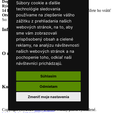
Doprava zadarmo
pri objednávke nad 230€
Súbory cookie a ďalšie
Rýchle dodanie
Tovar Vám odošleme do 24 hodín
technológie sledovania
14 Dní na vrátenie tovaru
Ak Vám tovar nesadne, môžete ho vrátiť
používame na zlepšenie vášho
Otvorené celý týždeň
Po - pia: 8:30 - 16:30
So: 9:00 - 12:00
zážitku z prehliadania našich
webových stránok, na to, aby
Informácie
+
sme vám zobrazovali
prispôsobený obsah a cielené
O nás
Kontakt
reklamy, na analýzu návštevnosti
našich webových stránok a na
O nás
+
pochopenie toho, odkiaľ naši
návštevníci prichádzajú.
Úvod
Obchodné podmienky
Nákup na splátky cez Quatro
Súhlasím
Odstúpiť od zmluvy TU
Kontakt
+
Odmietam
+421 915 44 15 99
Zmeniť moje nastavenia
eshop@horyasport.sk
Copyright (C) 2026
Hory a šport
. Všetky práva vyhradené.