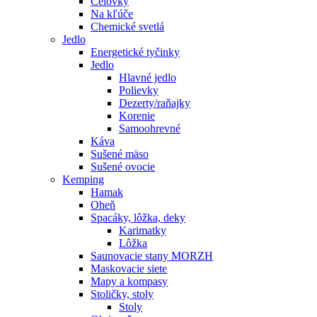
Čelovky
Na kľúče
Chemické svetlá
Jedlo
Energetické tyčinky
Jedlo
Hlavné jedlo
Polievky
Dezerty/raňajky
Korenie
Samoohrevné
Káva
Sušené mäso
Sušené ovocie
Kemping
Hamak
Oheň
Spacáky, lôžka, deky
Karimatky
Lôžka
Saunovacie stany MORZH
Maskovacie siete
Mapy a kompasy
Stoličky, stoly
Stoly