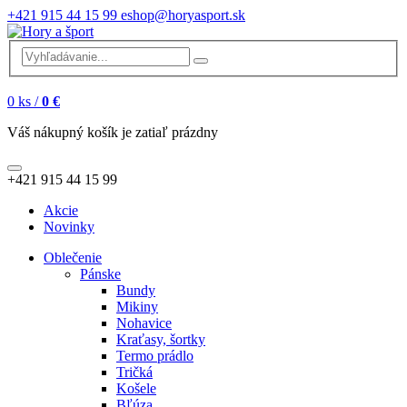
+421 915 44 15 99
eshop@horyasport.sk
0
ks /
0 €
Váš nákupný košík je zatiaľ prázdny
+421 915 44 15 99
Akcie
Novinky
Oblečenie
Pánske
Bundy
Mikiny
Nohavice
Kraťasy, šortky
Termo prádlo
Tričká
Košele
Bľúza