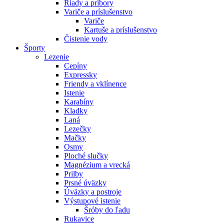
Riady a príbory
Variče a príslušenstvo
Variče
Kartuše a príslušenstvo
Čistenie vody
Športy
Lezenie
Cepíny
Expressky
Friendy a vklínence
Istenie
Karabíny
Kladky
Laná
Lezečky
Mačky
Osmy
Ploché slučky
Magnézium a vrecká
Prilby
Prsné úväzky
Úväzky a postroje
Výstupové istenie
Šróby do ľadu
Rukavice