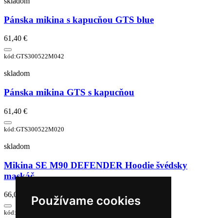
skladom
Pánska mikina s kapucňou GTS blue
61,40 €
kód:GTS300522M042
skladom
Pánska mikina GTS s kapucňou
61,40 €
kód:GTS300522M020
skladom
Mikina SE M90 DEFENDER Hoodie švédsky
maskáč
66,00 €
Používame cookies
kód:NAG0009