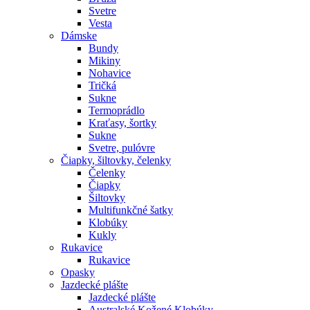
Svetre
Vesta
Dámske
Bundy
Mikiny
Nohavice
Tričká
Sukne
Termoprádlo
Kraťasy, šortky
Sukne
Svetre, pulóvre
Čiapky, šiltovky, čelenky
Čelenky
Čiapky
Šiltovky
Multifunkčné šatky
Klobúky
Kukly
Rukavice
Rukavice
Opasky
Jazdecké plášte
Jazdecké plášte
Australské Kožené Klobúky