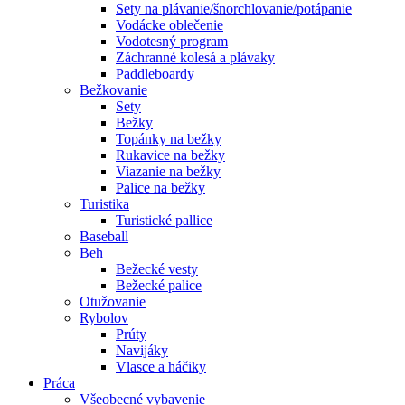
Sety na plávanie/šnorchlovanie/potápanie
Vodácke oblečenie
Vodotesný program
Záchranné kolesá a plávaky
Paddleboardy
Bežkovanie
Sety
Bežky
Topánky na bežky
Rukavice na bežky
Viazanie na bežky
Palice na bežky
Turistika
Turistické pallice
Baseball
Beh
Bežecké vesty
Bežecké palice
Otužovanie
Rybolov
Prúty
Navijáky
Vlasce a háčiky
Práca
Všeobecné vybavenie