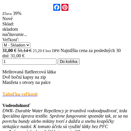
Facebook
Pinterest
39%
Zľava
Nové
Sklad:
skladom
načitavanie...
Veľkosť:
31,00 €
51,14 €
Najnižšia cena za posledných 30
25,20 € bez DPH
dní: 31,00 €
Do košíka
Melírovaná flatfleecová látka
Dvě boční kapsy na zip
Manžeta s otvory na palce
Tabuľka veľkostí
Vodeodolnosť
DWR- Durable Water Repellency je trvanlivá vodoodpudivosť, teda
špeciálna úprava textílie. Správne fungovanie spoznáte tak, ze sa na
povrchu bundy alebo mikiny tvorí z dažďa a snehu kvapôčky
stekajúce nadol. K tomuto účelu sú využité látky bez PFC