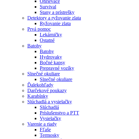
Ohrievače
Survival
Stany a prístrešky
Detektory a ryžovanie zlata
Ryžovanie zlata
Prvá pomoc
Lekárničky
Ostatné
Batohy
Batohy
Hydrovaky
Bočné kapsy
Prepravné vozíky
Slnečné okuliare
Slnečné okuliare
Ďalekohľady
Darčekové poukazy
Karabínky
Slúchadlá a vysielačky
Slúchadlá
Príslušenstvo a PTT
Vysielačky
Varenie a riady
Fľaše
Termosky