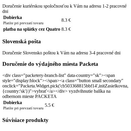
Doručenie kuriérskou spoločnosťou k Vám na adresu 1-2 pracovné
dni
Dobierka
8.3 €
Platíte pri prevzatí tovaru
platba na splátky cez Quatro
8.3 €
Slovenská pošta
Doručenie Slovensko poštou k Vám na adresu 3-4 pracovné dni
Doručenie do výdajného miesta Packeta
<div class="packetery-branch-list" data-country="sk"><span
style="display:block"></span><a class="button small secondary"
onclick="Packeta.Widget.pick('cb503368815bbf14',initZasielkovna,
{country:'sk'})">vybrať</a></div> vyzdvihnutie balíka na
odbernom mieste PACKETA
Dobierka
5.5 €
Platíte pri prevzatí tovaru
Súvisiace produkty