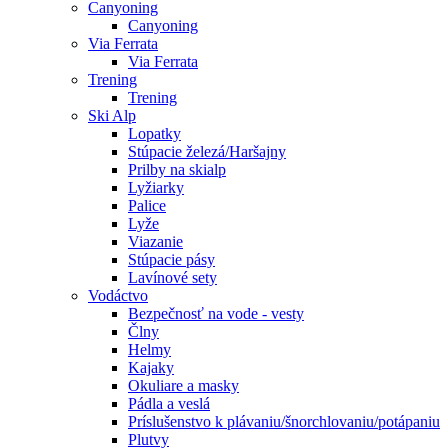
Canyoning
Canyoning
Via Ferrata
Via Ferrata
Trening
Trening
Ski Alp
Lopatky
Stúpacie železá/Haršajny
Prilby na skialp
Lyžiarky
Palice
Lyže
Viazanie
Stúpacie pásy
Lavínové sety
Vodáctvo
Bezpečnosť na vode - vesty
Člny
Helmy
Kajaky
Okuliare a masky
Pádla a veslá
Príslušenstvo k plávaniu/šnorchlovaniu/potápaniu
Plutvy