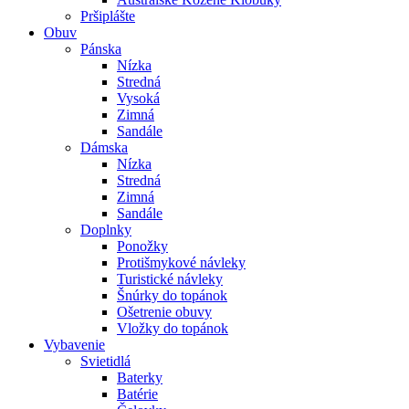
Pršiplášte
Obuv
Pánska
Nízka
Stredná
Vysoká
Zimná
Sandále
Dámska
Nízka
Stredná
Zimná
Sandále
Doplnky
Ponožky
Protišmykové návleky
Turistické návleky
Šnúrky do topánok
Ošetrenie obuvy
Vložky do topánok
Vybavenie
Svietidlá
Baterky
Batérie