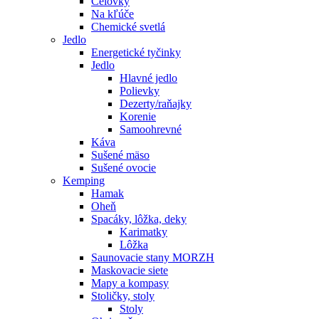
Čelovky
Na kľúče
Chemické svetlá
Jedlo
Energetické tyčinky
Jedlo
Hlavné jedlo
Polievky
Dezerty/raňajky
Korenie
Samoohrevné
Káva
Sušené mäso
Sušené ovocie
Kemping
Hamak
Oheň
Spacáky, lôžka, deky
Karimatky
Lôžka
Saunovacie stany MORZH
Maskovacie siete
Mapy a kompasy
Stoličky, stoly
Stoly