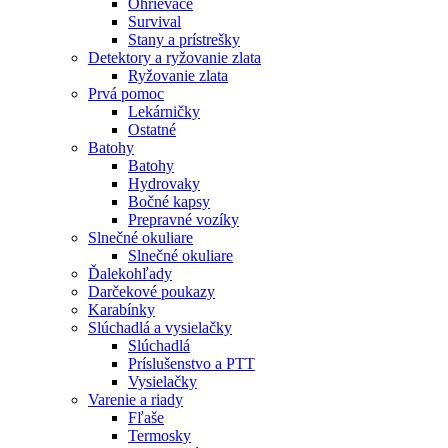
Ohrievače
Survival
Stany a prístrešky
Detektory a ryžovanie zlata
Ryžovanie zlata
Prvá pomoc
Lekárničky
Ostatné
Batohy
Batohy
Hydrovaky
Bočné kapsy
Prepravné vozíky
Slnečné okuliare
Slnečné okuliare
Ďalekohľady
Darčekové poukazy
Karabínky
Slúchadlá a vysielačky
Slúchadlá
Príslušenstvo a PTT
Vysielačky
Varenie a riady
Fľaše
Termosky