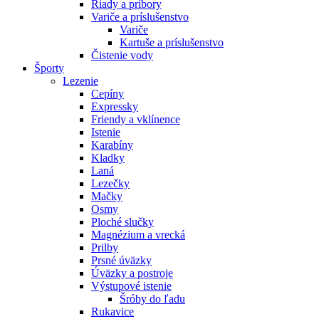
Riady a príbory
Variče a príslušenstvo
Variče
Kartuše a príslušenstvo
Čistenie vody
Športy
Lezenie
Cepíny
Expressky
Friendy a vklínence
Istenie
Karabíny
Kladky
Laná
Lezečky
Mačky
Osmy
Ploché slučky
Magnézium a vrecká
Prilby
Prsné úväzky
Úväzky a postroje
Výstupové istenie
Šróby do ľadu
Rukavice