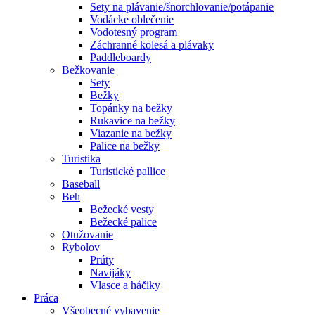
Sety na plávanie/šnorchlovanie/potápanie
Vodácke oblečenie
Vodotesný program
Záchranné kolesá a plávaky
Paddleboardy
Bežkovanie
Sety
Bežky
Topánky na bežky
Rukavice na bežky
Viazanie na bežky
Palice na bežky
Turistika
Turistické pallice
Baseball
Beh
Bežecké vesty
Bežecké palice
Otužovanie
Rybolov
Prúty
Navijáky
Vlasce a háčiky
Práca
Všeobecné vybavenie