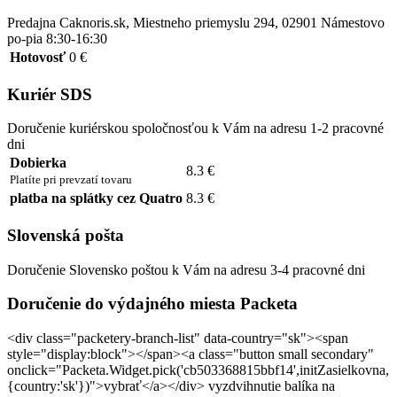
Predajna Caknoris.sk, Miestneho priemyslu 294, 02901 Námestovo
po-pia 8:30-16:30
Hotovosť
0 €
Kuriér SDS
Doručenie kuriérskou spoločnosťou k Vám na adresu 1-2 pracovné
dni
Dobierka
8.3 €
Platíte pri prevzatí tovaru
platba na splátky cez Quatro
8.3 €
Slovenská pošta
Doručenie Slovensko poštou k Vám na adresu 3-4 pracovné dni
Doručenie do výdajného miesta Packeta
<div class="packetery-branch-list" data-country="sk"><span
style="display:block"></span><a class="button small secondary"
onclick="Packeta.Widget.pick('cb503368815bbf14',initZasielkovna,
{country:'sk'})">vybrať</a></div> vyzdvihnutie balíka na