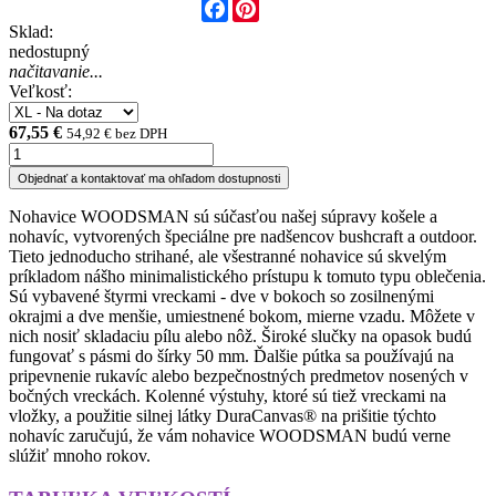
Facebook
Pinterest
Sklad:
nedostupný
načitavanie...
Veľkosť:
67,55 €
54,92 € bez DPH
Objednať a kontaktovať ma ohľadom dostupnosti
Nohavice WOODSMAN sú súčasťou našej súpravy košele a
nohavíc, vytvorených špeciálne pre nadšencov bushcraft a outdoor.
Tieto jednoducho strihané, ale všestranné nohavice sú skvelým
príkladom nášho minimalistického prístupu k tomuto typu oblečenia.
Sú vybavené štyrmi vreckami - dve v bokoch so zosilnenými
okrajmi a dve menšie, umiestnené bokom, mierne vzadu. Môžete v
nich nosiť skladaciu pílu alebo nôž. Široké slučky na opasok budú
fungovať s pásmi do šírky 50 mm. Ďalšie pútka sa používajú na
pripevnenie rukavíc alebo bezpečnostných predmetov nosených v
bočných vreckách. Kolenné výstuhy, ktoré sú tiež vreckami na
vložky, a použitie silnej látky DuraCanvas® na prišitie týchto
nohavíc zaručujú, že vám nohavice WOODSMAN budú verne
slúžiť mnoho rokov.