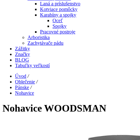
Laná a príslušenstvo
Kotviace pomôcky
Karabíny a spojky
Oceľ
Spojky
Pracovné postroje
Arboristika
Zachytávače pádu
Zážitky
Značky
BLOG
Tabuľky veľkostí
Úvod
/
Oblečenie
/
Pánske
/
Nohavice
Nohavice WOODSMAN