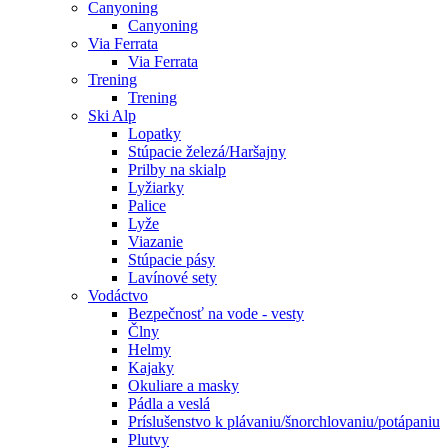
Canyoning
Canyoning
Via Ferrata
Via Ferrata
Trening
Trening
Ski Alp
Lopatky
Stúpacie železá/Haršajny
Prilby na skialp
Lyžiarky
Palice
Lyže
Viazanie
Stúpacie pásy
Lavínové sety
Vodáctvo
Bezpečnosť na vode - vesty
Člny
Helmy
Kajaky
Okuliare a masky
Pádla a veslá
Príslušenstvo k plávaniu/šnorchlovaniu/potápaniu
Plutvy