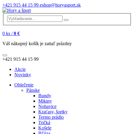
+421 915 44 15 99
eshop@horyasport.sk
0
ks /
0 €
Váš nákupný košík je zatiaľ prázdny
+421 915 44 15 99
Akcie
Novinky
Oblečenie
Pánske
Bundy
Mikiny
Nohavice
Kraťasy, šortky
Termo prádlo
Tričká
Košele
Bľúza