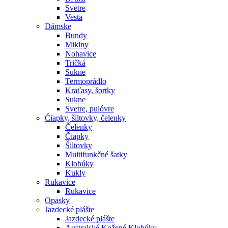
Svetre
Vesta
Dámske
Bundy
Mikiny
Nohavice
Tričká
Sukne
Termoprádlo
Kraťasy, šortky
Sukne
Svetre, pulóvre
Čiapky, šiltovky, čelenky
Čelenky
Čiapky
Šiltovky
Multifunkčné šatky
Klobúky
Kukly
Rukavice
Rukavice
Opasky
Jazdecké plášte
Jazdecké plášte
Australské Kožené Klobúky