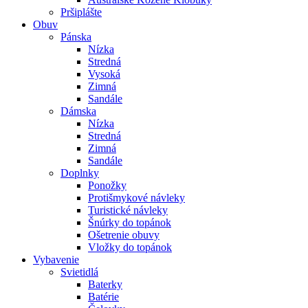
Pršiplášte
Obuv
Pánska
Nízka
Stredná
Vysoká
Zimná
Sandále
Dámska
Nízka
Stredná
Zimná
Sandále
Doplnky
Ponožky
Protišmykové návleky
Turistické návleky
Šnúrky do topánok
Ošetrenie obuvy
Vložky do topánok
Vybavenie
Svietidlá
Baterky
Batérie