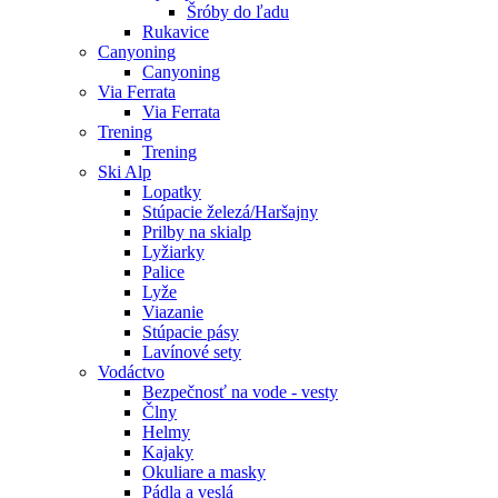
Šróby do ľadu
Rukavice
Canyoning
Canyoning
Via Ferrata
Via Ferrata
Trening
Trening
Ski Alp
Lopatky
Stúpacie železá/Haršajny
Prilby na skialp
Lyžiarky
Palice
Lyže
Viazanie
Stúpacie pásy
Lavínové sety
Vodáctvo
Bezpečnosť na vode - vesty
Člny
Helmy
Kajaky
Okuliare a masky
Pádla a veslá