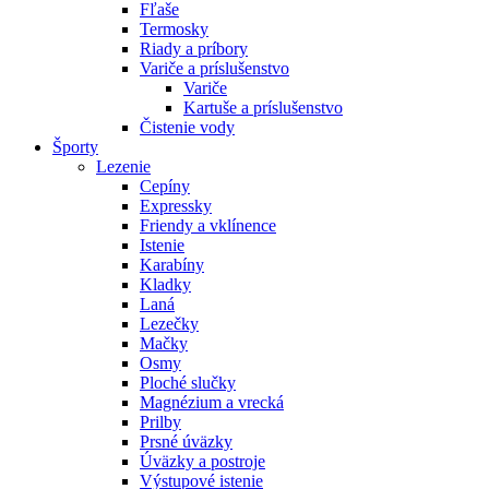
Fľaše
Termosky
Riady a príbory
Variče a príslušenstvo
Variče
Kartuše a príslušenstvo
Čistenie vody
Športy
Lezenie
Cepíny
Expressky
Friendy a vklínence
Istenie
Karabíny
Kladky
Laná
Lezečky
Mačky
Osmy
Ploché slučky
Magnézium a vrecká
Prilby
Prsné úväzky
Úväzky a postroje
Výstupové istenie