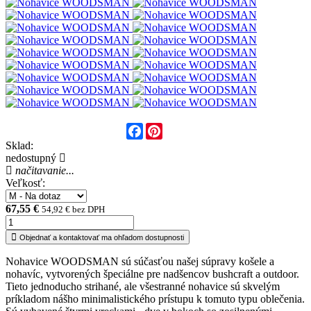
Facebook
Pinterest
Sklad:
nedostupný
načitavanie...
Veľkosť:
67,55 €
54,92 € bez DPH
Objednať a kontaktovať ma ohľadom dostupnosti
Nohavice WOODSMAN sú súčasťou našej súpravy košele a
nohavíc, vytvorených špeciálne pre nadšencov bushcraft a outdoor.
Tieto jednoducho strihané, ale všestranné nohavice sú skvelým
príkladom nášho minimalistického prístupu k tomuto typu oblečenia.