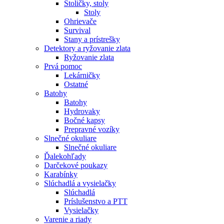
Stoličky, stoly
Stoly
Ohrievače
Survival
Stany a prístrešky
Detektory a ryžovanie zlata
Ryžovanie zlata
Prvá pomoc
Lekárničky
Ostatné
Batohy
Batohy
Hydrovaky
Bočné kapsy
Prepravné vozíky
Slnečné okuliare
Slnečné okuliare
Ďalekohľady
Darčekové poukazy
Karabínky
Slúchadlá a vysielačky
Slúchadlá
Príslušenstvo a PTT
Vysielačky
Varenie a riady