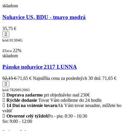
skladom
Nohavice US, BDU - tmavo modrá
35,75 €
kód:01304G
22%
Zľava
skladom
Pánske nohavice 2117 LUNNA
92,15 €
71,65 €
Najnižšia cena za posledných 30 dní: 71,65 €
kód:7820912061
Doprava zadarmo
pri objednávke nad 230€
Rýchle dodanie
Tovar Vám odošleme do 24 hodín
14 Dní na vrátenie tovaru
Ak Vám tovar nesadne, môžete ho
vrátiť
Otvorené celý týždeň
Po - pia: 8:30 - 16:30
So: 9:00 - 12:00