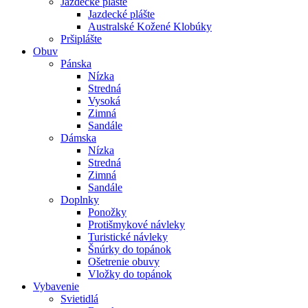
Jazdecké plášte
Jazdecké plášte
Australské Kožené Klobúky
Pršiplášte
Obuv
Pánska
Nízka
Stredná
Vysoká
Zimná
Sandále
Dámska
Nízka
Stredná
Zimná
Sandále
Doplnky
Ponožky
Protišmykové návleky
Turistické návleky
Šnúrky do topánok
Ošetrenie obuvy
Vložky do topánok
Vybavenie
Svietidlá