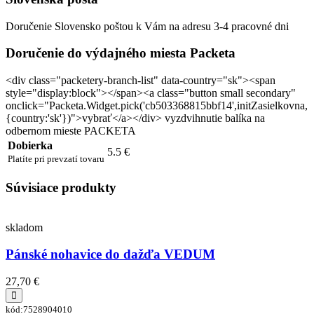
Doručenie Slovensko poštou k Vám na adresu 3-4 pracovné dni
Doručenie do výdajného miesta Packeta
<div class="packetery-branch-list" data-country="sk"><span
style="display:block"></span><a class="button small secondary"
onclick="Packeta.Widget.pick('cb503368815bbf14',initZasielkovna,
{country:'sk'})">vybrať</a></div> vyzdvihnutie balíka na
odbernom mieste PACKETA
Dobierka
5.5 €
Platíte pri prevzatí tovaru
Súvisiace produkty
skladom
Pánské nohavice do dažďa VEDUM
27,70 €
kód:7528904010