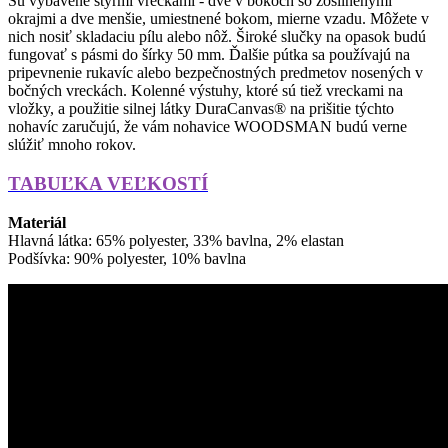
Sú vybavené štyrmi vreckami - dve v bokoch so zosilnenými
okrajmi a dve menšie, umiestnené bokom, mierne vzadu. Môžete v
nich nosiť skladaciu pílu alebo nôž. Široké slučky na opasok budú
fungovať s pásmi do šírky 50 mm. Ďalšie pútka sa používajú na
pripevnenie rukavíc alebo bezpečnostných predmetov nosených v
bočných vreckách. Kolenné výstuhy, ktoré sú tiež vreckami na
vložky, a použitie silnej látky DuraCanvas® na prišitie týchto
nohavíc zaručujú, že vám nohavice WOODSMAN budú verne
slúžiť mnoho rokov.
TABUĽKA VEĽKOSTÍ
Materiál
Hlavná látka: 65% polyester, 33% bavlna, 2% elastan
Podšívka: 90% polyester, 10% bavlna