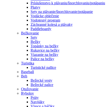
Príslušenstvo k plávaniu/šnorchlovaniu/potápaniu
Plutvy
Sety na plávanie/šnorchlovanie/potápanie
Vodácke oblečenie
Vodotesný program
Záchranné kolesá a plávaky
Paddleboardy
Bežkovanie
Sety
Bežky
Topánky na bežky
Rukavice na bežky
Viazanie na bežky
Palice na bežky
Turistika
Turistické pallice
Baseball
Beh
Bežecké vesty
Bežecké palice
Otužovanie
Rybolov
Prúty
Navijáky
Vlasce a háčiky