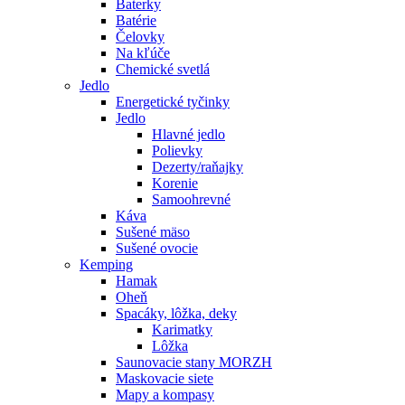
Baterky
Batérie
Čelovky
Na kľúče
Chemické svetlá
Jedlo
Energetické tyčinky
Jedlo
Hlavné jedlo
Polievky
Dezerty/raňajky
Korenie
Samoohrevné
Káva
Sušené mäso
Sušené ovocie
Kemping
Hamak
Oheň
Spacáky, lôžka, deky
Karimatky
Lôžka
Saunovacie stany MORZH
Maskovacie siete
Mapy a kompasy