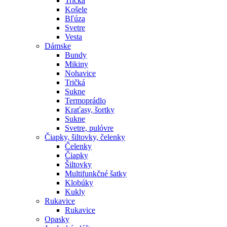
Tričká
Košele
Bľúza
Svetre
Vesta
Dámske
Bundy
Mikiny
Nohavice
Tričká
Sukne
Termoprádlo
Kraťasy, šortky
Sukne
Svetre, pulóvre
Čiapky, šiltovky, čelenky
Čelenky
Čiapky
Šiltovky
Multifunkčné šatky
Klobúky
Kukly
Rukavice
Rukavice
Opasky