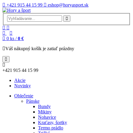
+421 915 44 15 99
eshop@horyasport.sk
0
ks /
0 €
Váš nákupný košík je zatiaľ prázdny
+421 915 44 15 99
Akcie
Novinky
Oblečenie
Pánske
Bundy
Mikiny
Nohavice
Kraťasy, šortky
Termo prádlo