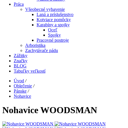
Práca
Všeobecné vybavenie
Laná a príslušenstvo
Kotviace pomôcky
Karabíny a spojky
Oceľ
Spojky
Pracovné postroje
Arboristika
Zachytávače pádu
Zážitky
Značky
BLOG
Tabuľky veľkostí
Úvod
/
Oblečenie
/
Pánske
/
Nohavice
Nohavice WOODSMAN