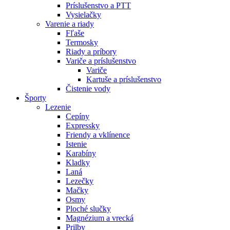
Príslušenstvo a PTT
Vysielačky
Varenie a riady
Fľaše
Termosky
Riady a príbory
Variče a príslušenstvo
Variče
Kartuše a príslušenstvo
Čistenie vody
Športy
Lezenie
Cepíny
Expressky
Friendy a vklínence
Istenie
Karabíny
Kladky
Laná
Lezečky
Mačky
Osmy
Ploché slučky
Magnézium a vrecká
Prilby