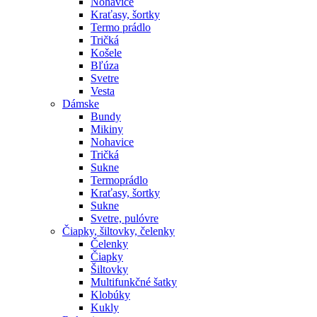
Nohavice
Kraťasy, šortky
Termo prádlo
Tričká
Košele
Bľúza
Svetre
Vesta
Dámske
Bundy
Mikiny
Nohavice
Tričká
Sukne
Termoprádlo
Kraťasy, šortky
Sukne
Svetre, pulóvre
Čiapky, šiltovky, čelenky
Čelenky
Čiapky
Šiltovky
Multifunkčné šatky
Klobúky
Kukly