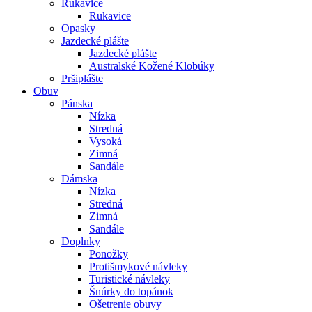
Rukavice
Rukavice
Opasky
Jazdecké plášte
Jazdecké plášte
Australské Kožené Klobúky
Pršiplášte
Obuv
Pánska
Nízka
Stredná
Vysoká
Zimná
Sandále
Dámska
Nízka
Stredná
Zimná
Sandále
Doplnky
Ponožky
Protišmykové návleky
Turistické návleky
Šnúrky do topánok
Ošetrenie obuvy