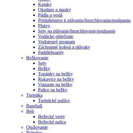
Kajaky
Okuliare a masky
Pádla a veslá
Príslušenstvo k plávaniu/šnorchlovaniu/potápaniu
Plutvy
Sety na plávanie/šnorchlovanie/potápanie
Vodácke oblečenie
Vodotesný program
Záchranné kolesá a plávaky
Paddleboardy
Bežkovanie
Sety
Bežky
Topánky na bežky
Rukavice na bežky
Viazanie na bežky
Palice na bežky
Turistika
Turistické pallice
Baseball
Beh
Bežecké vesty
Bežecké palice
Otužovanie
Rybolov