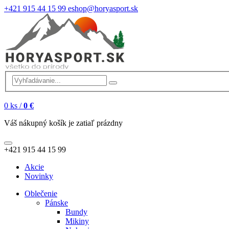
+421 915 44 15 99
eshop@horyasport.sk
0
ks /
0 €
Váš nákupný košík je zatiaľ prázdny
+421 915 44 15 99
Akcie
Novinky
Oblečenie
Pánske
Bundy
Mikiny