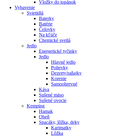
Vložky do topánok
Vybavenie
Svietidlá
Baterky
Batérie
Čelovky
Na kľúče
Chemické svetlá
Jedlo
Energetické tyčinky
Jedlo
Hlavné jedlo
Polievky
Dezerty/raňajky
Korenie
Samoohrevné
Káva
Sušené mäso
Sušené ovocie
Kemping
Hamak
Oheň
Spacáky, lôžka, deky
Karimatky
Lôžka