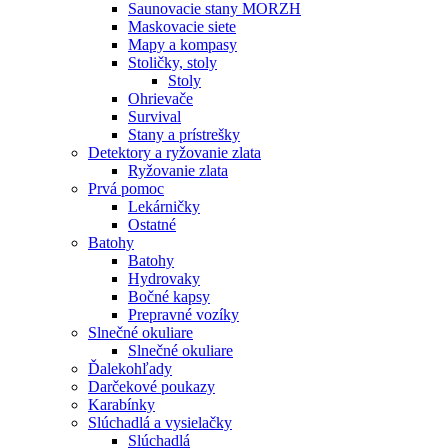
Saunovacie stany MORZH
Maskovacie siete
Mapy a kompasy
Stoličky, stoly
Stoly
Ohrievače
Survival
Stany a prístrešky
Detektory a ryžovanie zlata
Ryžovanie zlata
Prvá pomoc
Lekárničky
Ostatné
Batohy
Batohy
Hydrovaky
Bočné kapsy
Prepravné vozíky
Slnečné okuliare
Slnečné okuliare
Ďalekohľady
Darčekové poukazy
Karabínky
Slúchadlá a vysielačky
Slúchadlá