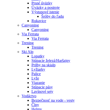
Prsné úväzky
Úväzky a postroje
Výstupové istenie
Šróby do ľadu
Rukavice
Canyoning
Canyoning
Via Ferrata
Via Ferrata
Trening
Trening
Ski Alp
Lopatky
Stúpacie železá/Haršajny
Prilby na skialp
Lyžiarky
Palice
Lyže
Viazanie
Stúpacie pásy
Lavínové sety
Vodáctvo
Bezpečnosť na vode - vesty
Člny
Helmy