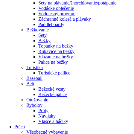
Sety na plávanie/šnorchlovanie/potápanie
Vodácke oblečenie
Vodotesný program
Záchranné kolesá a plávaky
Paddleboardy
Bežkovanie
Sety
Bežky
Topánky na bežky
Rukavice na bežky
Viazanie na bežky
Palice na bežky
Turistika
Turistické pallice
Baseball
Beh
Bežecké vesty
Bežecké palice
Otužovanie
Rybolov
Prúty
Navijáky
Vlasce a háčiky
Práca
Všeobecné vybavenie