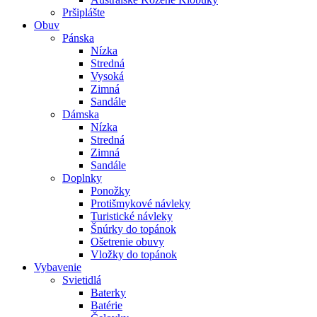
Pršiplášte
Obuv
Pánska
Nízka
Stredná
Vysoká
Zimná
Sandále
Dámska
Nízka
Stredná
Zimná
Sandále
Doplnky
Ponožky
Protišmykové návleky
Turistické návleky
Šnúrky do topánok
Ošetrenie obuvy
Vložky do topánok
Vybavenie
Svietidlá
Baterky
Batérie