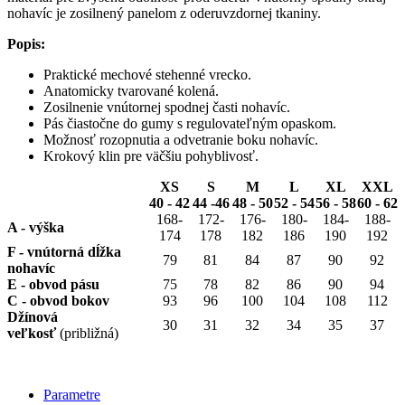
nohavíc je zosilnený panelom z oderuvzdornej tkaniny.
Popis:
Praktické mechové stehenné vrecko.
Anatomicky tvarované kolená.
Zosilnenie vnútornej spodnej časti nohavíc.
Pás čiastočne do gumy s regulovateľným opaskom.
Možnosť rozopnutia a odvetranie boku nohavíc.
Krokový klin pre väčšiu pohyblivosť.
XS
S
M
L
XL
XXL
40 - 42
44 -46
48 - 50
52 - 54
56 - 58
60 - 62
168-
172-
176-
180-
184-
188-
A - výška
174
178
182
186
190
192
F - vnútorná dĺžka
79
81
84
87
90
92
nohavíc
E - obvod pásu
75
78
82
86
90
94
C - obvod bokov
93
96
100
104
108
112
Džínová
30
31
32
34
35
37
veľkosť
(približná)
Parametre