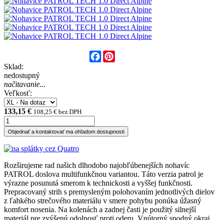
Facebook
Pinterest
Sklad:
nedostupný
načitavanie...
Veľkosť:
133,15 €
108,25 € bez DPH
Objednať a kontaktovať ma ohľadom dostupnosti
Rozširujeme rad našich dlhodobo najobľúbenejších nohavíc
PATROL doslova multifunkčnou variantou. Táto verzia patrol je
výrazne posunutá smerom k technickosti a vyššej funkčnosti.
Prepracovaný strih s premysleným polohovaním jednotlivých dielov
z ľahkého strečového materiálu v smere pohybu ponúka úžasný
komfort nosenia. Na kolenách a zadnej časti je použitý silnejší
materiál pre zvýšenú odolnosť proti oderu. Vnútorný spodný okraj