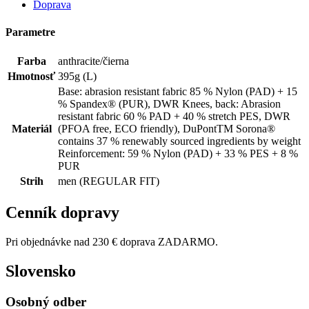
Doprava
Parametre
Farba
anthracite/čierna
Hmotnosť
395g (L)
Base: abrasion resistant fabric 85 % Nylon (PAD) + 15
% Spandex® (PUR), DWR Knees, back: Abrasion
resistant fabric 60 % PAD + 40 % stretch PES, DWR
Materiál
(PFOA free, ECO friendly), DuPontTM Sorona®
contains 37 % renewably sourced ingredients by weight
Reinforcement: 59 % Nylon (PAD) + 33 % PES + 8 %
PUR
Strih
men (REGULAR FIT)
Cenník dopravy
Pri objednávke nad 230 € doprava ZADARMO.
Slovensko
Osobný odber