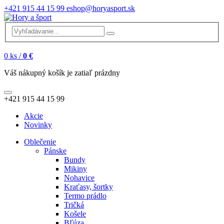
+421 915 44 15 99
eshop@horyasport.sk
0
ks /
0 €
Váš nákupný košík je zatiaľ prázdny
+421 915 44 15 99
Akcie
Novinky
Oblečenie
Pánske
Bundy
Mikiny
Nohavice
Kraťasy, šortky
Termo prádlo
Tričká
Košele
Bľúza