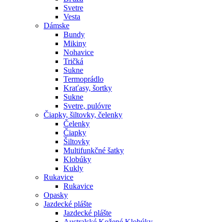
Svetre
Vesta
Dámske
Bundy
Mikiny
Nohavice
Tričká
Sukne
Termoprádlo
Kraťasy, šortky
Sukne
Svetre, pulóvre
Čiapky, šiltovky, čelenky
Čelenky
Čiapky
Šiltovky
Multifunkčné šatky
Klobúky
Kukly
Rukavice
Rukavice
Opasky
Jazdecké plášte
Jazdecké plášte
Australské Kožené Klobúky