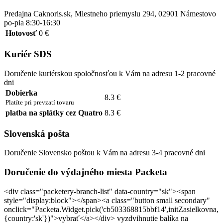
Predajna Caknoris.sk, Miestneho priemyslu 294, 02901 Námestovo
po-pia 8:30-16:30
Hotovosť
0 €
Kuriér SDS
Doručenie kuriérskou spoločnosťou k Vám na adresu 1-2 pracovné
dni
Dobierka
8.3 €
Platíte pri prevzatí tovaru
platba na splátky cez Quatro
8.3 €
Slovenská pošta
Doručenie Slovensko poštou k Vám na adresu 3-4 pracovné dni
Doručenie do výdajného miesta Packeta
<div class="packetery-branch-list" data-country="sk"><span
style="display:block"></span><a class="button small secondary"
onclick="Packeta.Widget.pick('cb503368815bbf14',initZasielkovna,
{country:'sk'})">vybrať</a></div> vyzdvihnutie balíka na