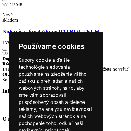
kód:01304R
Nové
skladom
Nohavice Direct Alpine PATROL TECH
133,15 €
Používame cookies
kód:20W003307
Doprava zadarmo
pri objednávke nad 230€
Súbory cookie a ďalšie
Rýchle dodanie
Tovar Vám odošleme do 24 hodín
technológie sledovania
14 Dní na vrátenie tovaru
Ak Vám tovar nesadne, môžete ho vrátiť
používame na zlepšenie vášho
Otvorené celý týždeň
Po - pia: 8:30 - 16:30
So: 9:00 - 12:00
zážitku z prehliadania našich
webových stránok, na to, aby
Informácie
+
sme vám zobrazovali
prispôsobený obsah a cielené
O nás
Kontakt
reklamy, na analýzu návštevnosti
našich webových stránok a na
O nás
+
pochopenie toho, odkiaľ naši
návštevníci prichádzajú.
Úvod