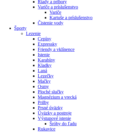
Riady a príbory
Variče a príslušenstvo
Variče
Kartuše a príslušenstvo
Čistenie vody
Športy
Lezenie
Cepíny
Expressky
Friendy a vklínence
Istenie
Karabíny
Kladky
Laná
Lezečky
Mačky
Osmy
Ploché slučky
Magnézium a vrecká
Prilby
Prsné úväzky
Úväzky a postroje
Výstupové istenie
Šróby do ľadu
Rukavice