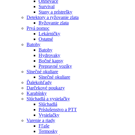
Ohrievače
Survival
Stany a prístrešky
Detektory a ryžovanie zlata
Ryžovanie zlata
Prvá pomoc
Lekárničky
Ostatné
Batohy
Batohy
Hydrovaky
Bočné kapsy
Prepravné vozíky
Slnečné okuliare
Slnečné okuliare
Ďalekohľady
Darčekové poukazy
Karabínky
Slúchadlá a vysielačky
Slúchadlá
Príslušenstvo a PTT
Vysielačky
Varenie a riady
Fľaše
Termosky