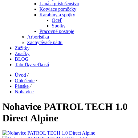
Laná a príslušenstvo
Kotviace pomôcky
Karabíny a spojky
Oceľ
Spojky
Pracovné postroje
Arboristika
Zachytávače pádu
Zážitky
Značky
BLOG
Tabuľky veľkostí
Úvod
/
Oblečenie
/
Pánske
/
Nohavice
Nohavice PATROL TECH 1.0
Direct Alpine