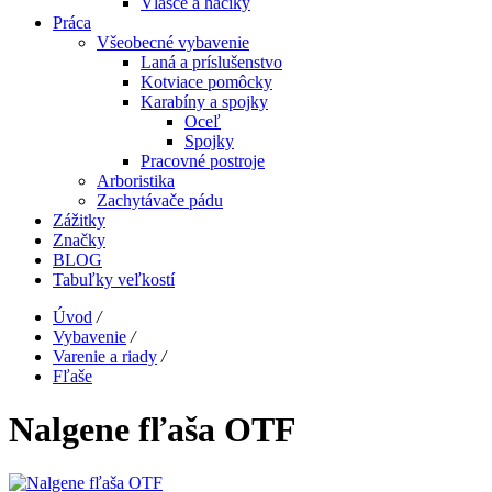
Vlasce a háčiky
Práca
Všeobecné vybavenie
Laná a príslušenstvo
Kotviace pomôcky
Karabíny a spojky
Oceľ
Spojky
Pracovné postroje
Arboristika
Zachytávače pádu
Zážitky
Značky
BLOG
Tabuľky veľkostí
Úvod
/
Vybavenie
/
Varenie a riady
/
Fľaše
Nalgene fľaša OTF