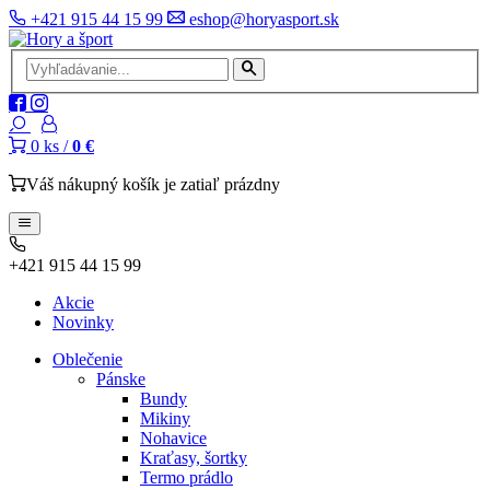
+421 915 44 15 99
eshop@horyasport.sk
0
ks /
0 €
Váš nákupný košík je zatiaľ prázdny
+421 915 44 15 99
Akcie
Novinky
Oblečenie
Pánske
Bundy
Mikiny
Nohavice
Kraťasy, šortky
Termo prádlo