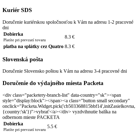
Kuriér SDS
Doručenie kuriérskou spoločnosťou k Vám na adresu 1-2 pracovné
dni
Dobierka
8.3 €
Platíte pri prevzatí tovaru
platba na splátky cez Quatro
8.3 €
Slovenská pošta
Doručenie Slovensko poštou k Vám na adresu 3-4 pracovné dni
Doručenie do výdajného miesta Packeta
<div class="packetery-branch-list" data-country="sk"><span
style="display:block"></span><a class="button small secondary"
onclick="Packeta.Widget.pick('cb503368815bbf14',initZasielkovna,
{country:'sk'})">vybrať</a></div> vyzdvihnutie balíka na
odbernom mieste PACKETA
Dobierka
5.5 €
Platíte pri prevzatí tovaru