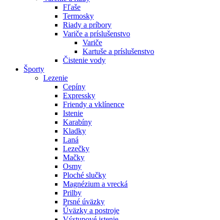
Fľaše
Termosky
Riady a príbory
Variče a príslušenstvo
Variče
Kartuše a príslušenstvo
Čistenie vody
Športy
Lezenie
Cepíny
Expressky
Friendy a vklínence
Istenie
Karabíny
Kladky
Laná
Lezečky
Mačky
Osmy
Ploché slučky
Magnézium a vrecká
Prilby
Prsné úväzky
Úväzky a postroje
Výstupové istenie