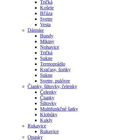
Tričká
Košele
Bľúza
Svetre
Vesta
Dámske
Bundy
Mikiny
Nohavice
Tričká
Sukne
Termoprádlo
Kraťasy, šortky
Sukne
Svetre, pulóvre
Čiapky, šiltovky, čelenky
Čelenky
Čiapky
Šiltovky
Multifunkčné šatky
Klobúky
Kukly
Rukavice
Rukavice
Opasky