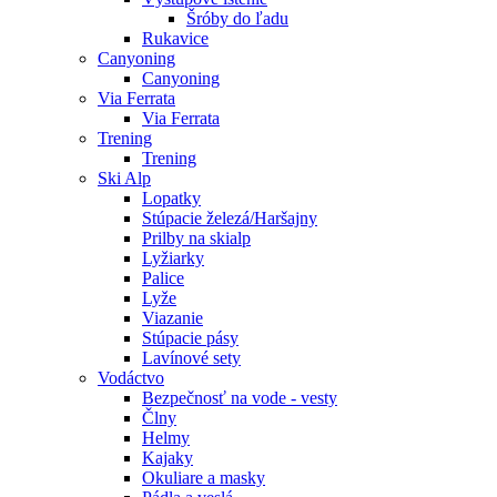
Šróby do ľadu
Rukavice
Canyoning
Canyoning
Via Ferrata
Via Ferrata
Trening
Trening
Ski Alp
Lopatky
Stúpacie železá/Haršajny
Prilby na skialp
Lyžiarky
Palice
Lyže
Viazanie
Stúpacie pásy
Lavínové sety
Vodáctvo
Bezpečnosť na vode - vesty
Člny
Helmy
Kajaky
Okuliare a masky