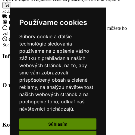
kód:9902178203119
Doprava zadarmo
pri objednávke nad 230€
Používame cookies
Rýchle dodanie
Tovar Vám odošleme do 24 hodín
14 Dní na vrátenie tovaru
Ak Vám tovar nesadne, môžete ho
vrátiť
Súbory cookie a ďalšie
Otvorené celý týždeň
Po - pia: 8:30 - 16:30
technológie sledovania
So: 9:00 - 12:00
používame na zlepšenie vášho
Informácie
+
zážitku z prehliadania našich
webových stránok, na to, aby
O nás
sme vám zobrazovali
Kontakt
prispôsobený obsah a cielené
O nás
+
reklamy, na analýzu návštevnosti
našich webových stránok a na
Úvod
pochopenie toho, odkiaľ naši
Obchodné podmienky
Nákup na splátky cez Quatro
návštevníci prichádzajú.
Odstúpiť od zmluvy TU
Súhlasím
Kontakt
+