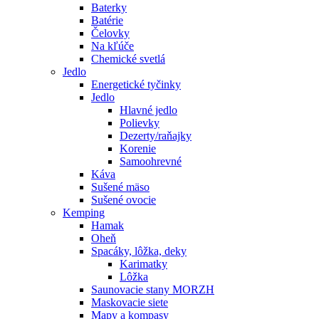
Baterky
Batérie
Čelovky
Na kľúče
Chemické svetlá
Jedlo
Energetické tyčinky
Jedlo
Hlavné jedlo
Polievky
Dezerty/raňajky
Korenie
Samoohrevné
Káva
Sušené mäso
Sušené ovocie
Kemping
Hamak
Oheň
Spacáky, lôžka, deky
Karimatky
Lôžka
Saunovacie stany MORZH
Maskovacie siete
Mapy a kompasy