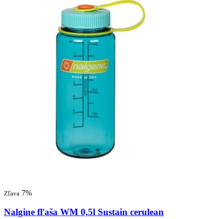
7%
Zľava
Nalgine fľaša WM 0,5l Sustain cerulean