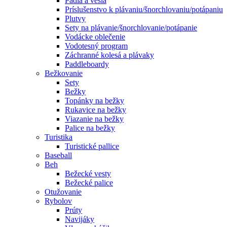
Pádla a veslá
Príslušenstvo k plávaniu/šnorchlovaniu/potápaniu
Plutvy
Sety na plávanie/šnorchlovanie/potápanie
Vodácke oblečenie
Vodotesný program
Záchranné kolesá a plávaky
Paddleboardy
Bežkovanie
Sety
Bežky
Topánky na bežky
Rukavice na bežky
Viazanie na bežky
Palice na bežky
Turistika
Turistické pallice
Baseball
Beh
Bežecké vesty
Bežecké palice
Otužovanie
Rybolov
Prúty
Navijáky