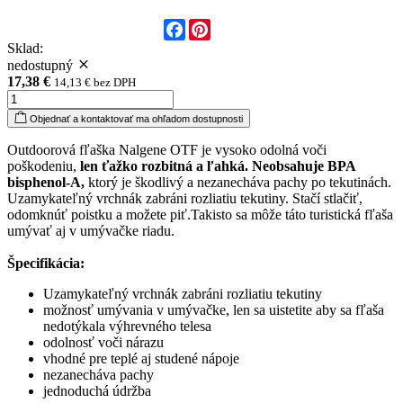
Facebook
Pinterest
Sklad:
nedostupný
17,38 €
14,13 € bez DPH
Objednať a kontaktovať ma ohľadom dostupnosti
Outdoorová fľaška Nalgene OTF je vysoko odolná voči
poškodeniu,
len ťažko rozbitná a ľahká. Neobsahuje BPA
bisphenol-A,
ktorý je škodlivý a nezanecháva pachy po tekutinách.
Uzamykateľný vrchnák zabráni rozliatiu tekutiny. Stačí stlačiť,
odomknúť poistku a možete piť.Takisto sa môže táto turistická fľaša
umývať aj v umývačke riadu.
Špecifikácia:
Uzamykateľný vrchnák zabráni rozliatiu tekutiny
možnosť umývania v umývačke, len sa uistetite aby sa fľaša
nedotýkala výhrevného telesa
odolnosť voči nárazu
vhodné pre teplé aj studené nápoje
nezanecháva pachy
jednoduchá údržba