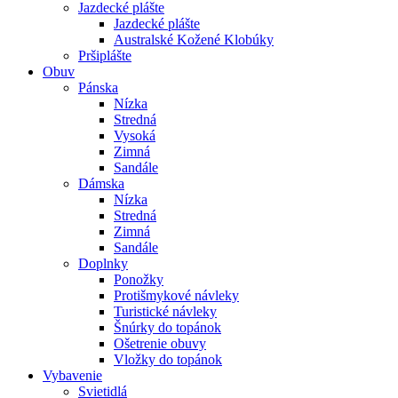
Jazdecké plášte
Jazdecké plášte
Australské Kožené Klobúky
Pršiplášte
Obuv
Pánska
Nízka
Stredná
Vysoká
Zimná
Sandále
Dámska
Nízka
Stredná
Zimná
Sandále
Doplnky
Ponožky
Protišmykové návleky
Turistické návleky
Šnúrky do topánok
Ošetrenie obuvy
Vložky do topánok
Vybavenie
Svietidlá