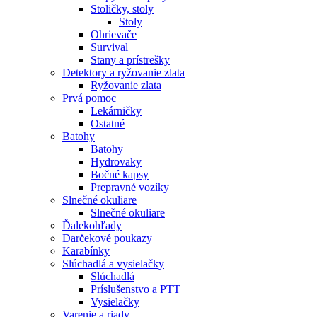
Stoličky, stoly
Stoly
Ohrievače
Survival
Stany a prístrešky
Detektory a ryžovanie zlata
Ryžovanie zlata
Prvá pomoc
Lekárničky
Ostatné
Batohy
Batohy
Hydrovaky
Bočné kapsy
Prepravné vozíky
Slnečné okuliare
Slnečné okuliare
Ďalekohľady
Darčekové poukazy
Karabínky
Slúchadlá a vysielačky
Slúchadlá
Príslušenstvo a PTT
Vysielačky
Varenie a riady