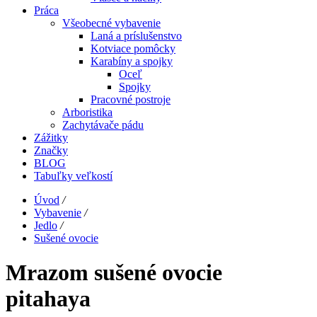
Práca
Všeobecné vybavenie
Laná a príslušenstvo
Kotviace pomôcky
Karabíny a spojky
Oceľ
Spojky
Pracovné postroje
Arboristika
Zachytávače pádu
Zážitky
Značky
BLOG
Tabuľky veľkostí
Úvod
/
Vybavenie
/
Jedlo
/
Sušené ovocie
Mrazom sušené ovocie
pitahaya