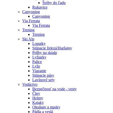
Šróby do ľadu
Rukavice
Canyoning
Canyoning
Via Ferrata
Via Ferrata
Trening
Trening
Ski Alp
Lopatky
Stúpacie železá/Haršajny
Prilby na skialp
Lyžiarky
Palice
Lyže
Viazanie
Stúpacie pásy
Lavínové sety
Vodáctvo
Bezpečnosť na vode - vesty
Člny
Helmy
Kajaky
Okuliare a masky
Pádla a veslá