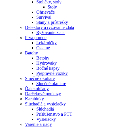
Stoličky, stoly
Stoly
Ohrievače
Survival
Stany a prístrešky
Detektory a ryžovanie zlata
Ryžovanie zlata
Prvá pomoc
Lekárničky
Ostatné
Batohy
Batohy
Hydrovaky
Bočné kapsy
Prepravné vozíky
Slnečné okuliare
Slnečné okuliare
Ďalekohľady
Darčekové poukazy
Karabínky
Slúchadlá a vysielačky
Slúchadlá
Príslušenstvo a PTT
Vysielačky
Varenie a riady