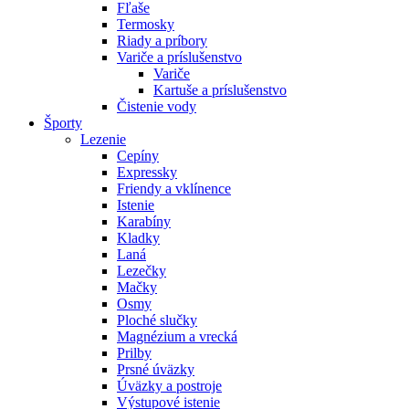
Fľaše
Termosky
Riady a príbory
Variče a príslušenstvo
Variče
Kartuše a príslušenstvo
Čistenie vody
Športy
Lezenie
Cepíny
Expressky
Friendy a vklínence
Istenie
Karabíny
Kladky
Laná
Lezečky
Mačky
Osmy
Ploché slučky
Magnézium a vrecká
Prilby
Prsné úväzky
Úväzky a postroje
Výstupové istenie