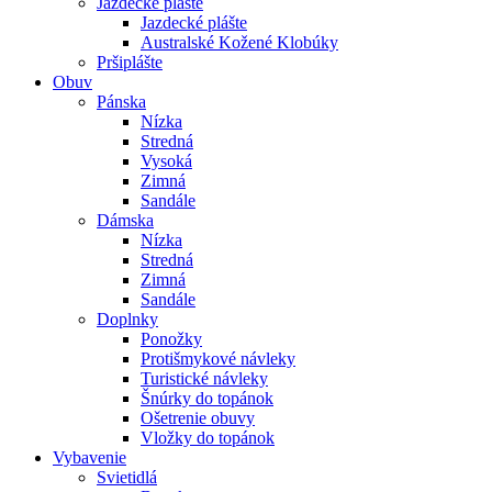
Jazdecké plášte
Jazdecké plášte
Australské Kožené Klobúky
Pršiplášte
Obuv
Pánska
Nízka
Stredná
Vysoká
Zimná
Sandále
Dámska
Nízka
Stredná
Zimná
Sandále
Doplnky
Ponožky
Protišmykové návleky
Turistické návleky
Šnúrky do topánok
Ošetrenie obuvy
Vložky do topánok
Vybavenie
Svietidlá