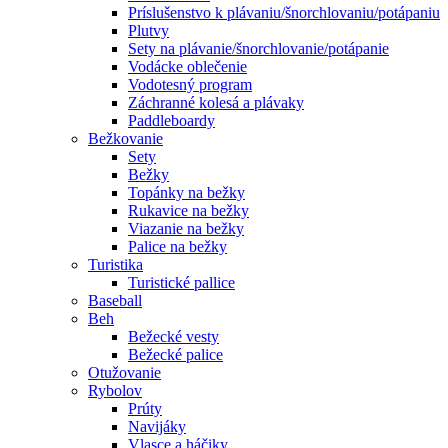
Príslušenstvo k plávaniu/šnorchlovaniu/potápaniu
Plutvy
Sety na plávanie/šnorchlovanie/potápanie
Vodácke oblečenie
Vodotesný program
Záchranné kolesá a plávaky
Paddleboardy
Bežkovanie
Sety
Bežky
Topánky na bežky
Rukavice na bežky
Viazanie na bežky
Palice na bežky
Turistika
Turistické pallice
Baseball
Beh
Bežecké vesty
Bežecké palice
Otužovanie
Rybolov
Prúty
Navijáky
Vlasce a háčiky