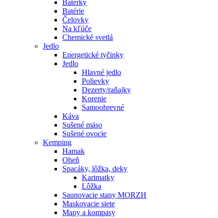
Baterky
Batérie
Čelovky
Na kľúče
Chemické svetlá
Jedlo
Energetické tyčinky
Jedlo
Hlavné jedlo
Polievky
Dezerty/raňajky
Korenie
Samoohrevné
Káva
Sušené mäso
Sušené ovocie
Kemping
Hamak
Oheň
Spacáky, lôžka, deky
Karimatky
Lôžka
Saunovacie stany MORZH
Maskovacie siete
Mapy a kompasy