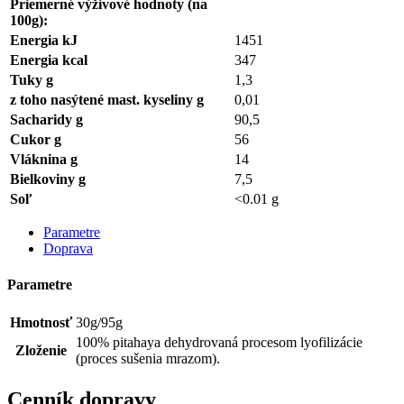
Priemerné výživové hodnoty (na
100g):
Energia kJ
1451
Energia kcal
347
Tuky g
1,3
z toho nasýtené mast. kyseliny g
0,01
Sacharidy g
90,5
Cukor g
56
Vláknina g
14
Bielkoviny g
7,5
Soľ
<0.01 g
Parametre
Doprava
Parametre
Hmotnosť
30g/95g
100% pitahaya dehydrovaná procesom lyofilizácie
Zloženie
(proces sušenia mrazom).
Cenník dopravy