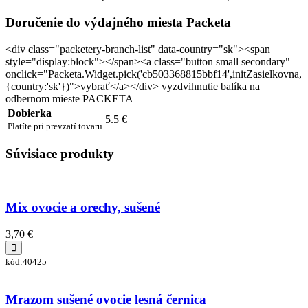
Doručenie do výdajného miesta Packeta
<div class="packetery-branch-list" data-country="sk"><span
style="display:block"></span><a class="button small secondary"
onclick="Packeta.Widget.pick('cb503368815bbf14',initZasielkovna,
{country:'sk'})">vybrať</a></div> vyzdvihnutie balíka na
odbernom mieste PACKETA
Dobierka
5.5 €
Platíte pri prevzatí tovaru
Súvisiace produkty
Mix ovocie a orechy, sušené
3,70 €
kód:40425
Mrazom sušené ovocie lesná černica