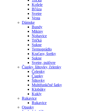
Tričká
Košele
Bľúza
Svetre
Vesta
Dámske
Bundy
Mikiny
Nohavice
Tričká
Sukne
Termoprádlo
Kraťasy, šortky
Sukne
Svetre, pulóvre
Čiapky, šiltovky, čelenky
Čelenky
Čiapky
Šiltovky
Multifunkčné šatky
Klobúky
Kukly
Rukavice
Rukavice
Opasky