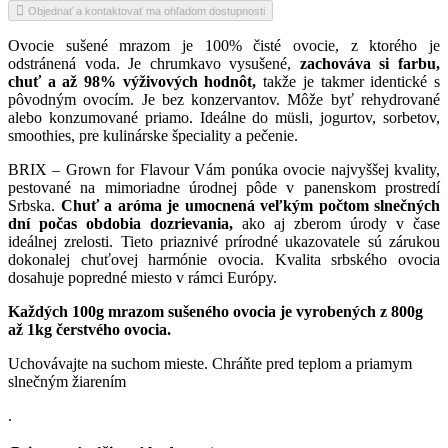
Objednať a kontaktovať ma ohľadom dostupnosti
Ovocie sušené mrazom je 100% čisté ovocie, z ktorého je
odstránená voda. Je chrumkavo vysušené,
zachováva si farbu,
chuť a až 98% výživových hodnôt,
takže je takmer identické s
pôvodným ovocím. Je bez konzervantov. Môže byť rehydrované
alebo konzumované priamo. Ideálne do müsli, jogurtov, sorbetov,
smoothies, pre kulinárske špeciality a pečenie.
BRIX – Grown for Flavour Vám ponúka ovocie najvyššej kvality,
pestované na mimoriadne úrodnej pôde v panenskom prostredí
Srbska.
Chuť a aróma je umocnená veľkým počtom slnečných
dní počas obdobia dozrievania,
ako aj zberom úrody v čase
ideálnej zrelosti. Tieto priaznivé prírodné ukazovatele sú zárukou
dokonalej chuťovej harmónie ovocia. Kvalita srbského ovocia
dosahuje popredné miesto v rámci Európy.
Každých 100g mrazom sušeného ovocia je vyrobených z 800g
až 1kg čerstvého ovocia.
Uchovávajte na suchom mieste. Chráňte pred teplom a priamym
slnečným žiarením
.