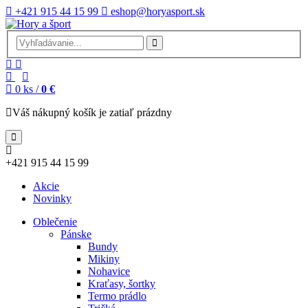
+421 915 44 15 99
eshop@horyasport.sk
0
ks /
0 €
Váš nákupný košík je zatiaľ prázdny
+421 915 44 15 99
Akcie
Novinky
Oblečenie
Pánske
Bundy
Mikiny
Nohavice
Kraťasy, šortky
Termo prádlo