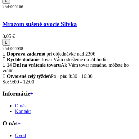
kód:000106
Mrazom sušené ovocie Slivka
3,05 €
kód:000038
Doprava zadarmo
pri objednávke nad 230€
Rýchle dodanie
Tovar Vám odošleme do 24 hodín
14 Dní na vrátenie tovaru
Ak Vám tovar nesadne, môžete ho
vrátiť
Otvorené celý týždeň
Po - pia: 8:30 - 16:30
So: 9:00 - 12:00
Informácie
+
O nás
Kontakt
O nás
+
Úvod