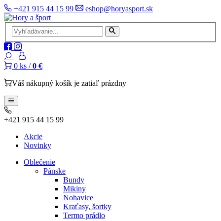
+421 915 44 15 99
eshop@horyasport.sk
0
ks /
0 €
Váš nákupný košík je zatiaľ prázdny
+421 915 44 15 99
Akcie
Novinky
Oblečenie
Pánske
Bundy
Mikiny
Nohavice
Kraťasy, šortky
Termo prádlo