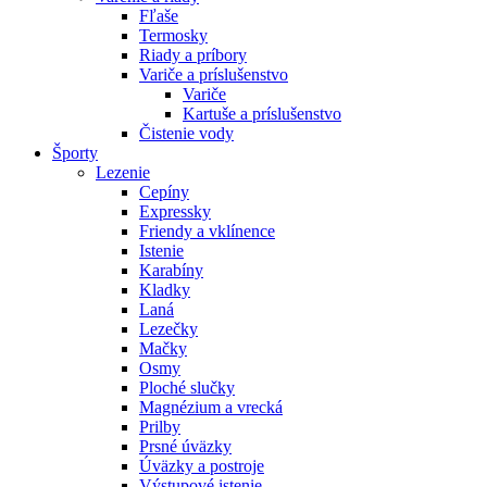
Fľaše
Termosky
Riady a príbory
Variče a príslušenstvo
Variče
Kartuše a príslušenstvo
Čistenie vody
Športy
Lezenie
Cepíny
Expressky
Friendy a vklínence
Istenie
Karabíny
Kladky
Laná
Lezečky
Mačky
Osmy
Ploché slučky
Magnézium a vrecká
Prilby
Prsné úväzky
Úväzky a postroje
Výstupové istenie