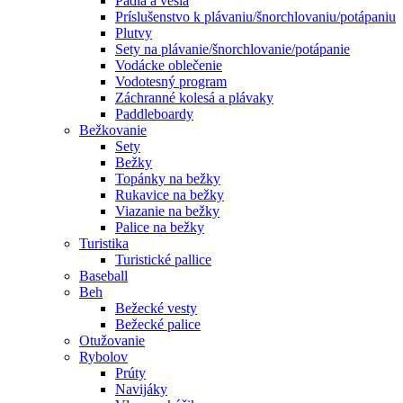
Pádla a veslá
Príslušenstvo k plávaniu/šnorchlovaniu/potápaniu
Plutvy
Sety na plávanie/šnorchlovanie/potápanie
Vodácke oblečenie
Vodotesný program
Záchranné kolesá a plávaky
Paddleboardy
Bežkovanie
Sety
Bežky
Topánky na bežky
Rukavice na bežky
Viazanie na bežky
Palice na bežky
Turistika
Turistické pallice
Baseball
Beh
Bežecké vesty
Bežecké palice
Otužovanie
Rybolov
Prúty
Navijáky