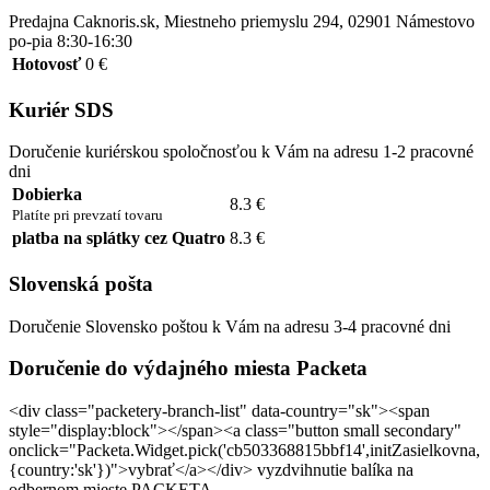
Predajna Caknoris.sk, Miestneho priemyslu 294, 02901 Námestovo
po-pia 8:30-16:30
Hotovosť
0 €
Kuriér SDS
Doručenie kuriérskou spoločnosťou k Vám na adresu 1-2 pracovné
dni
Dobierka
8.3 €
Platíte pri prevzatí tovaru
platba na splátky cez Quatro
8.3 €
Slovenská pošta
Doručenie Slovensko poštou k Vám na adresu 3-4 pracovné dni
Doručenie do výdajného miesta Packeta
<div class="packetery-branch-list" data-country="sk"><span
style="display:block"></span><a class="button small secondary"
onclick="Packeta.Widget.pick('cb503368815bbf14',initZasielkovna,
{country:'sk'})">vybrať</a></div> vyzdvihnutie balíka na
odbernom mieste PACKETA