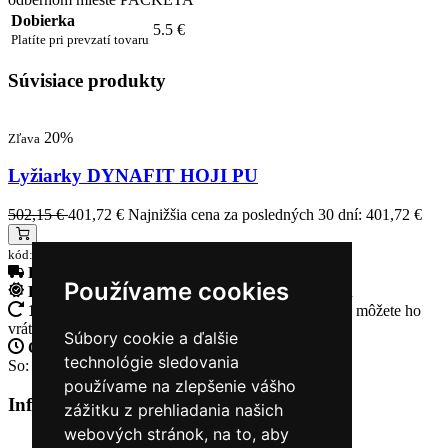
Dobierka
5.5 €
Platíte pri prevzatí tovaru
Súvisiace produkty
20%
Zľava
Lyžiarky DYNAFIT HOJI PU
502,15 €
401,72 €
Najnižšia cena za posledných 30 dní: 401,72 €
kód:61906_5330
Doprava zadarmo
pri objednávke nad 230€
Používame cookies
Rýchle dodanie
Tovar Vám odošleme do 24 hodín
14 Dní na vrátenie tovaru
Ak Vám tovar nesadne, môžete ho
vrátiť
Súbory cookie a ďalšie
Otvorené celý týždeň
Po - pia: 8:30 - 16:30
technológie sledovania
So: 9:00 - 12:00
používame na zlepšenie vášho
Informácie
+
zážitku z prehliadania našich
webových stránok, na to, aby
O nás