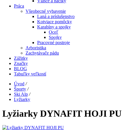
Vlasce a háčiky
Práca
Všeobecné vybavenie
Laná a príslušenstvo
Kotviace pomôcky
Karabíny a spojky
Oceľ
Spojky
Pracovné postroje
Arboristika
Zachytávače pádu
Zážitky
Značky
BLOG
Tabuľky veľkostí
Úvod
/
Športy
/
Ski Alp
/
Lyžiarky
Lyžiarky DYNAFIT HOJI PU