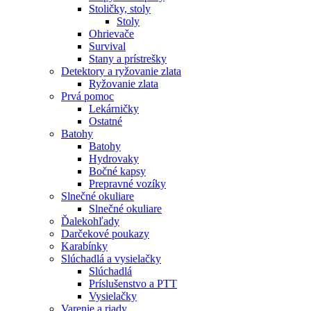
Stoličky, stoly
Stoly
Ohrievače
Survival
Stany a prístrešky
Detektory a ryžovanie zlata
Ryžovanie zlata
Prvá pomoc
Lekárničky
Ostatné
Batohy
Batohy
Hydrovaky
Bočné kapsy
Prepravné vozíky
Slnečné okuliare
Slnečné okuliare
Ďalekohľady
Darčekové poukazy
Karabínky
Slúchadlá a vysielačky
Slúchadlá
Príslušenstvo a PTT
Vysielačky
Varenie a riady