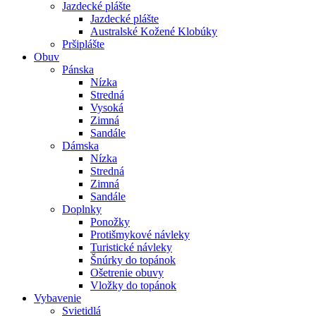
Jazdecké plášte
Jazdecké plášte
Australské Kožené Klobúky
Pršiplášte
Obuv
Pánska
Nízka
Stredná
Vysoká
Zimná
Sandále
Dámska
Nízka
Stredná
Zimná
Sandále
Doplnky
Ponožky
Protišmykové návleky
Turistické návleky
Šnúrky do topánok
Ošetrenie obuvy
Vložky do topánok
Vybavenie
Svietidlá