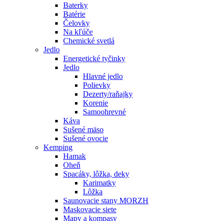
Baterky
Batérie
Čelovky
Na kľúče
Chemické svetlá
Jedlo
Energetické tyčinky
Jedlo
Hlavné jedlo
Polievky
Dezerty/raňajky
Korenie
Samoohrevné
Káva
Sušené mäso
Sušené ovocie
Kemping
Hamak
Oheň
Spacáky, lôžka, deky
Karimatky
Lôžka
Saunovacie stany MORZH
Maskovacie siete
Mapy a kompasy