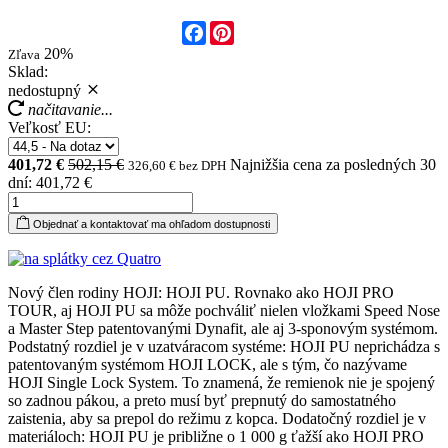
Facebook
Pinterest
20%
Zľava
Sklad:
nedostupný
načitavanie...
Veľkosť EU:
401,72 €
502,15 €
Najnižšia cena za posledných 30
326,60 € bez DPH
dní: 401,72 €
Objednať a kontaktovať ma ohľadom dostupnosti
Nový člen rodiny HOJI: HOJI PU. Rovnako ako HOJI PRO
TOUR, aj HOJI PU sa môže pochváliť nielen vložkami Speed Nose
a Master Step patentovanými Dynafit, ale aj 3-sponovým systémom.
Podstatný rozdiel je v uzatváracom systéme: HOJI PU neprichádza s
patentovaným systémom HOJI LOCK, ale s tým, čo nazývame
HOJI Single Lock System. To znamená, že remienok nie je spojený
so zadnou pákou, a preto musí byť prepnutý do samostatného
zaistenia, aby sa prepol do režimu z kopca. Dodatočný rozdiel je v
materiáloch: HOJI PU je približne o 1 000 g ťažší ako HOJI PRO