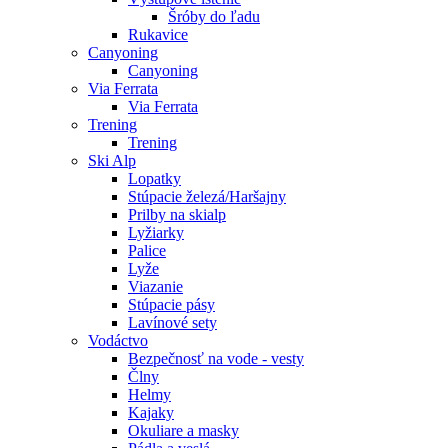
Šróby do ľadu
Rukavice
Canyoning
Canyoning
Via Ferrata
Via Ferrata
Trening
Trening
Ski Alp
Lopatky
Stúpacie železá/Haršajny
Prilby na skialp
Lyžiarky
Palice
Lyže
Viazanie
Stúpacie pásy
Lavínové sety
Vodáctvo
Bezpečnosť na vode - vesty
Člny
Helmy
Kajaky
Okuliare a masky