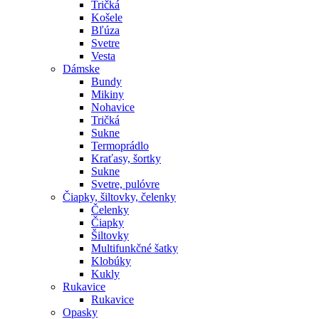
Tričká
Košele
Bľúza
Svetre
Vesta
Dámske
Bundy
Mikiny
Nohavice
Tričká
Sukne
Termoprádlo
Kraťasy, šortky
Sukne
Svetre, pulóvre
Čiapky, šiltovky, čelenky
Čelenky
Čiapky
Šiltovky
Multifunkčné šatky
Klobúky
Kukly
Rukavice
Rukavice
Opasky