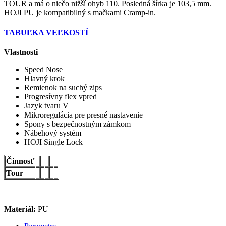
TOUR a má o niečo nižší ohyb 110. Posledná šírka je 103,5 mm.
HOJI PU je kompatibilný s mačkami Cramp-in.
TABUĽKA VEĽKOSTÍ
Vlastnosti
Speed Nose
Hlavný krok
Remienok na suchý zips
Progresívny flex vpred
Jazyk tvaru V
Mikroregulácia pre presné nastavenie
Spony s bezpečnostným zámkom
Nábehový systém
HOJI Single Lock
Činnosť
Tour
Materiál:
PU