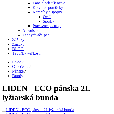
Laná a príslušenstvo
Kotviace pomôcky
Karabíny a spojky
Oceľ
Spojky
Pracovné postroje
Arboristika
Zachytávače pádu
Zážitky
Značky
BLOG
Tabuľky veľkostí
Úvod
/
Oblečenie
/
Pánske
/
Bundy
LIDEN - ECO pánska 2L
lyžiarská bunda