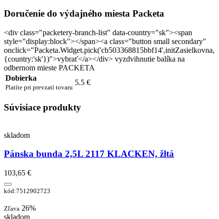
Doručenie do výdajného miesta Packeta
<div class="packetery-branch-list" data-country="sk"><span
style="display:block"></span><a class="button small secondary"
onclick="Packeta.Widget.pick('cb503368815bbf14',initZasielkovna,
{country:'sk'})">vybrať</a></div> vyzdvihnutie balíka na
odbernom mieste PACKETA
Dobierka
5.5 €
Platíte pri prevzatí tovaru
Súvisiace produkty
skladom
Pánska bunda 2,5L 2117 KLACKEN, žltá
103,65 €
kód:7512902723
26%
Zľava
skladom