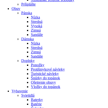
Pršiplášte
Obuv
Pánska
Nízka
Stredná
Vysoká
Zimná
Sandále
Dámska
Nízka
Stredná
Zimná
Sandále
Doplnky
Ponožky
Protišmykové návleky
Turistické návleky
Šnúrky do topánok
Ošetrenie obuvy
Vložky do topánok
Vybavenie
Svietidlá
Baterky
Batérie