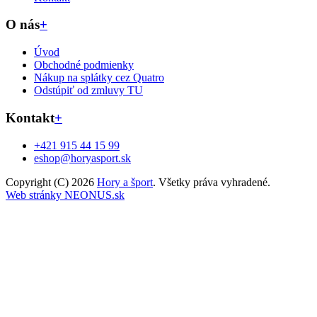
O nás
+
Úvod
Obchodné podmienky
Nákup na splátky cez Quatro
Odstúpiť od zmluvy TU
Kontakt
+
+421 915 44 15 99
eshop@horyasport.sk
Copyright (C) 2026
Hory a šport
. Všetky práva vyhradené.
Web stránky NEONUS.sk