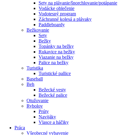
Sety na plávanie/šnorchlovanie/potápanie
Vodácke oblečenie
Vodotesný program
Záchranné kolesá a plávaky
Paddleboardy
Bežkovanie
Sety
Bežky
Topánky na bežky
Rukavice na bežky
Viazanie na bežky
Palice na bežky
Turistika
Turistické pallice
Baseball
Beh
Bežecké vesty
Bežecké palice
Otužovanie
Rybolov
Prúty
Navijáky
Vlasce a háčiky
Práca
Všeobecné vybavenie