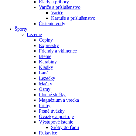
Riady a príbory
Variče a príslušenstvo
Variče
Kartuše a príslušenstvo
Čistenie vody
Športy
Lezenie
Cepíny
Expressky
Friendy a vklínence
Istenie
Karabíny
Kladky
Laná
Lezečky
Mačky
Osmy
Ploché slučky
Magnézium a vrecká
Prilby
Prsné úväzky
Úväzky a postroje
Výstupové istenie
Šróby do ľadu
Rukavice