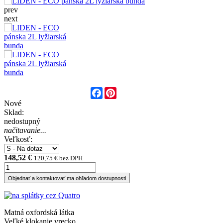
prev
next
Facebook
Pinterest
Nové
Sklad:
nedostupný
načitavanie...
Veľkosť:
148,52 €
120,75 € bez DPH
Objednať a kontaktovať ma ohľadom dostupnosti
Matná oxfordská látka
Veľké klokanie vrecko