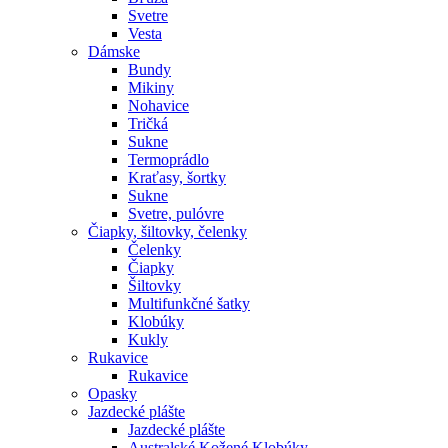
Svetre
Vesta
Dámske
Bundy
Mikiny
Nohavice
Tričká
Sukne
Termoprádlo
Kraťasy, šortky
Sukne
Svetre, pulóvre
Čiapky, šiltovky, čelenky
Čelenky
Čiapky
Šiltovky
Multifunkčné šatky
Klobúky
Kukly
Rukavice
Rukavice
Opasky
Jazdecké plášte
Jazdecké plášte
Australské Kožené Klobúky