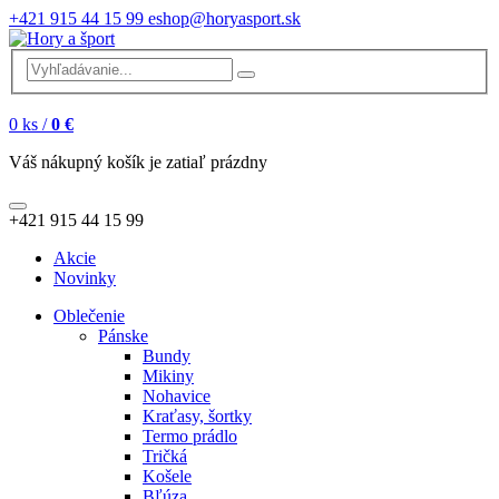
+421 915 44 15 99
eshop@horyasport.sk
0
ks /
0 €
Váš nákupný košík je zatiaľ prázdny
+421 915 44 15 99
Akcie
Novinky
Oblečenie
Pánske
Bundy
Mikiny
Nohavice
Kraťasy, šortky
Termo prádlo
Tričká
Košele
Bľúza