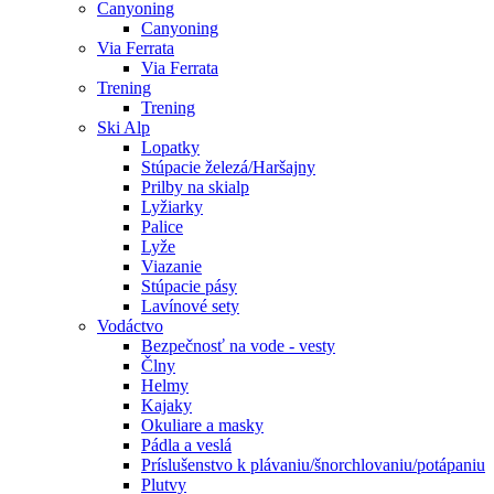
Canyoning
Canyoning
Via Ferrata
Via Ferrata
Trening
Trening
Ski Alp
Lopatky
Stúpacie železá/Haršajny
Prilby na skialp
Lyžiarky
Palice
Lyže
Viazanie
Stúpacie pásy
Lavínové sety
Vodáctvo
Bezpečnosť na vode - vesty
Člny
Helmy
Kajaky
Okuliare a masky
Pádla a veslá
Príslušenstvo k plávaniu/šnorchlovaniu/potápaniu
Plutvy