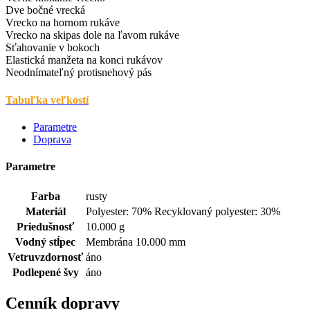
Dve bočné vrecká
Vrecko na hornom rukáve
Vrecko na skipas dole na ľavom rukáve
Sťahovanie v bokoch
Elastická manžeta na konci rukávov
Neodnímateľný protisnehový pás
Tabuľka veľkostí
Parametre
Doprava
Parametre
Farba
rusty
Materiál
Polyester: 70% Recyklovaný polyester: 30%
Priedušnosť
10.000 g
Vodný stĺpec
Membrána 10.000 mm
Vetruvzdornosť
áno
Podlepené švy
áno
Cenník dopravy