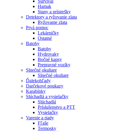
Survival
Hamak
Stany a prístrešky
Detektory a ryžovanie zlata
Ryžovanie zlata
Prvá pomoc
Lekárničky
Ostatné
Batohy
Batohy
Hydrovaky
Bočné kapsy
Prepravné vozíky
Slnečné okuliare
Slnečné okuliare
Ďalekohľady
Darčekové poukazy
Karabínky
Slúchadlá a vysielačky
Slúchadlá
Príslušenstvo a PTT
Vysielačky
Varenie a riady
Fľaše
Termosky