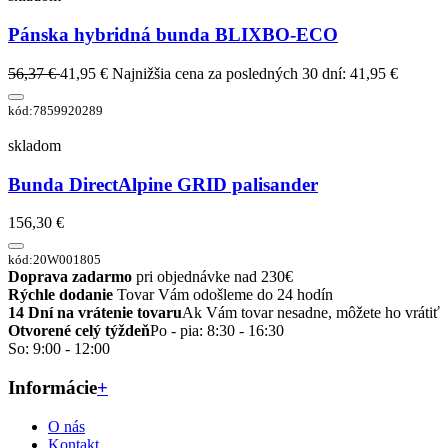
Pánska hybridná bunda BLIXBO-ECO
56,37 €
41,95 €
Najnižšia cena za posledných 30 dní: 41,95 €
kód:7859920289
skladom
Bunda DirectAlpine GRID palisander
156,30 €
kód:20W001805
Doprava zadarmo
pri objednávke nad 230€
Rýchle dodanie
Tovar Vám odošleme do 24 hodín
14 Dní na vrátenie tovaru
Ak Vám tovar nesadne, môžete ho vrátiť
Otvorené celý týždeň
Po - pia: 8:30 - 16:30
So: 9:00 - 12:00
Informácie
+
O nás
Kontakt