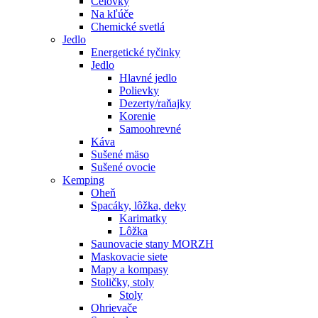
Čelovky
Na kľúče
Chemické svetlá
Jedlo
Energetické tyčinky
Jedlo
Hlavné jedlo
Polievky
Dezerty/raňajky
Korenie
Samoohrevné
Káva
Sušené mäso
Sušené ovocie
Kemping
Oheň
Spacáky, lôžka, deky
Karimatky
Lôžka
Saunovacie stany MORZH
Maskovacie siete
Mapy a kompasy
Stoličky, stoly
Stoly
Ohrievače