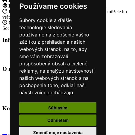
Doprava zadarmo
pri objednávke nad 230€
Používame cookies
Rýchle dodanie
Tovar Vám odošleme do 24 hodín
14 Dní na vrátenie tovaru
Ak Vám tovar nesadne, môžete ho
vrátiť
Súbory cookie a ďalšie
Otvorené celý týždeň
Po - pia: 8:30 - 16:30
technológie sledovania
So: 9:00 - 12:00
používame na zlepšenie vášho
Informácie
+
zážitku z prehliadania našich
webových stránok, na to, aby
O nás
sme vám zobrazovali
Kontakt
prispôsobený obsah a cielené
O nás
+
reklamy, na analýzu návštevnosti
našich webových stránok a na
Úvod
pochopenie toho, odkiaľ naši
Obchodné podmienky
Nákup na splátky cez Quatro
návštevníci prichádzajú.
Odstúpiť od zmluvy TU
Kontakt
+
Súhlasím
Odmietam
+421 915 44 15 99
eshop@horyasport.sk
Zmeniť moje nastavenia