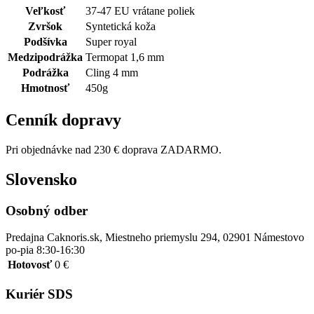
Veľkosť
37-47 EU vrátane poliek
Zvršok
Syntetická koža
Podšívka
Super royal
Medzipodrážka
Termopat 1,6 mm
Podrážka
Cling 4 mm
Hmotnosť
450g
Cenník dopravy
Pri objednávke nad 230 € doprava ZADARMO.
Slovensko
Osobný odber
Predajna Caknoris.sk, Miestneho priemyslu 294, 02901 Námestovo
po-pia 8:30-16:30
Hotovosť
0 €
Kuriér SDS