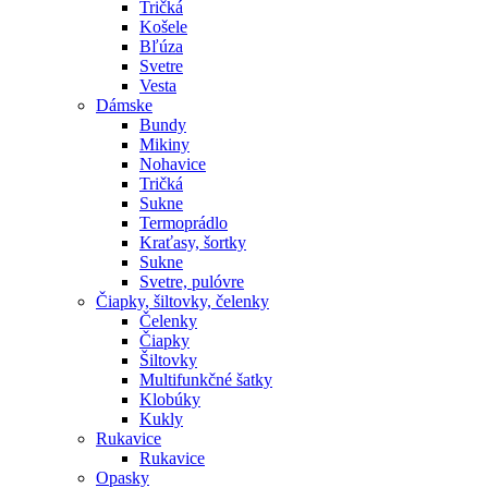
Tričká
Košele
Bľúza
Svetre
Vesta
Dámske
Bundy
Mikiny
Nohavice
Tričká
Sukne
Termoprádlo
Kraťasy, šortky
Sukne
Svetre, pulóvre
Čiapky, šiltovky, čelenky
Čelenky
Čiapky
Šiltovky
Multifunkčné šatky
Klobúky
Kukly
Rukavice
Rukavice
Opasky