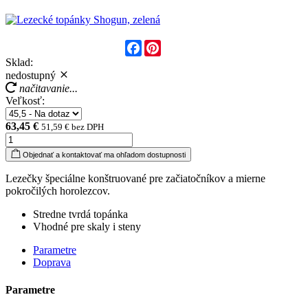
Facebook
Pinterest
Sklad:
nedostupný
načitavanie...
Veľkosť:
63,45 €
51,59 € bez DPH
Objednať a kontaktovať ma ohľadom dostupnosti
Lezečky špeciálne konštruované pre začiatočníkov a mierne
pokročilých horolezcov.
Stredne tvrdá topánka
Vhodné pre skaly i steny
Parametre
Doprava
Parametre