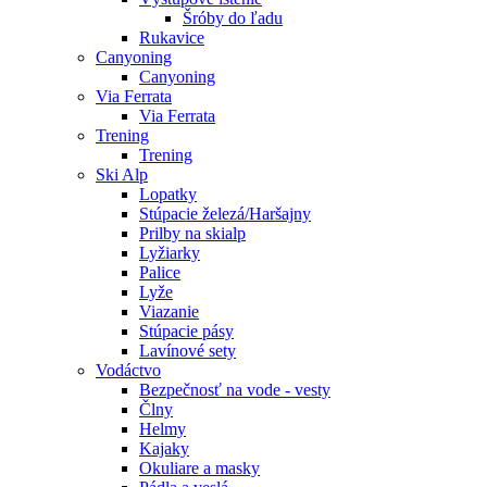
Šróby do ľadu
Rukavice
Canyoning
Canyoning
Via Ferrata
Via Ferrata
Trening
Trening
Ski Alp
Lopatky
Stúpacie železá/Haršajny
Prilby na skialp
Lyžiarky
Palice
Lyže
Viazanie
Stúpacie pásy
Lavínové sety
Vodáctvo
Bezpečnosť na vode - vesty
Člny
Helmy
Kajaky
Okuliare a masky