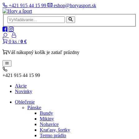
+421 915 44 15 99
eshop@horyasport.sk
0
ks /
0 €
Váš nákupný košík je zatiaľ prázdny
+421 915 44 15 99
Akcie
Novinky
Oblečenie
Pánske
Bundy
Mikiny
Nohavice
Kraťasy, šortky
Termo prádlo