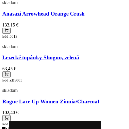
skladom
Anasazi Arrowhead Orange Crush
133,15 €
kód:5013
skladom
Lezecké topánky Shogun, zelená
63,45 €
kód:ZBS003
skladom
Rogue Lace Up Women Zinnia/Charcoal
102,40 €
kód:5175