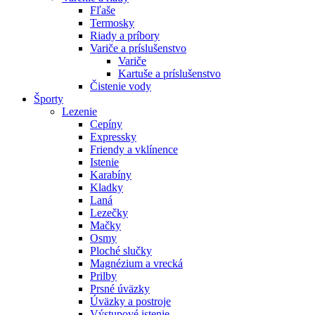
Fľaše
Termosky
Riady a príbory
Variče a príslušenstvo
Variče
Kartuše a príslušenstvo
Čistenie vody
Športy
Lezenie
Cepíny
Expressky
Friendy a vklínence
Istenie
Karabíny
Kladky
Laná
Lezečky
Mačky
Osmy
Ploché slučky
Magnézium a vrecká
Prilby
Prsné úväzky
Úväzky a postroje
Výstupové istenie