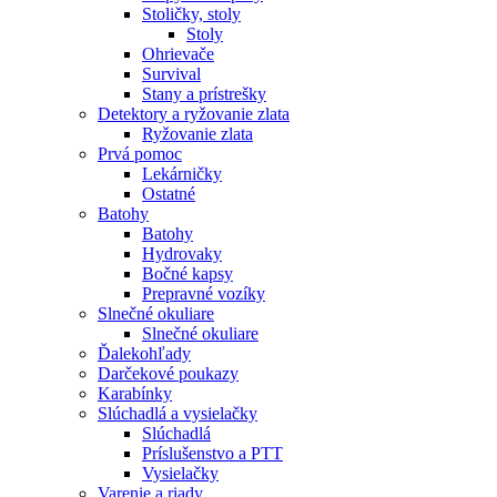
Stoličky, stoly
Stoly
Ohrievače
Survival
Stany a prístrešky
Detektory a ryžovanie zlata
Ryžovanie zlata
Prvá pomoc
Lekárničky
Ostatné
Batohy
Batohy
Hydrovaky
Bočné kapsy
Prepravné vozíky
Slnečné okuliare
Slnečné okuliare
Ďalekohľady
Darčekové poukazy
Karabínky
Slúchadlá a vysielačky
Slúchadlá
Príslušenstvo a PTT
Vysielačky
Varenie a riady