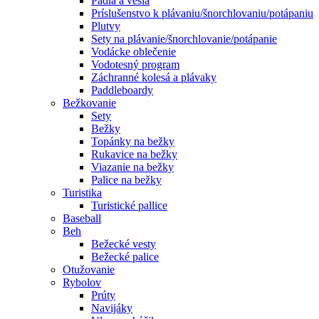
Pádla a veslá
Príslušenstvo k plávaniu/šnorchlovaniu/potápaniu
Plutvy
Sety na plávanie/šnorchlovanie/potápanie
Vodácke oblečenie
Vodotesný program
Záchranné kolesá a plávaky
Paddleboardy
Bežkovanie
Sety
Bežky
Topánky na bežky
Rukavice na bežky
Viazanie na bežky
Palice na bežky
Turistika
Turistické pallice
Baseball
Beh
Bežecké vesty
Bežecké palice
Otužovanie
Rybolov
Prúty
Navijáky