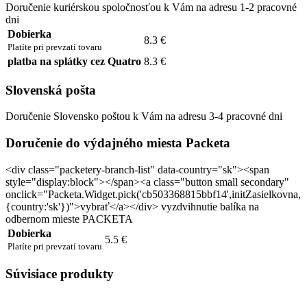
Doručenie kuriérskou spoločnosťou k Vám na adresu 1-2 pracovné
dni
Dobierka
8.3 €
Platíte pri prevzatí tovaru
platba na splátky cez Quatro
8.3 €
Slovenská pošta
Doručenie Slovensko poštou k Vám na adresu 3-4 pracovné dni
Doručenie do výdajného miesta Packeta
<div class="packetery-branch-list" data-country="sk"><span
style="display:block"></span><a class="button small secondary"
onclick="Packeta.Widget.pick('cb503368815bbf14',initZasielkovna,
{country:'sk'})">vybrať</a></div> vyzdvihnutie balíka na
odbernom mieste PACKETA
Dobierka
5.5 €
Platíte pri prevzatí tovaru
Súvisiace produkty