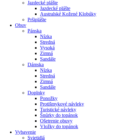
Jazdecké plášte
Jazdecké plášte
Australské Kožené Klobúky
Pršiplášte
Obuv
Pánska
Nízka
Stredná
Vysoká
Zimná
Sandále
Dámska
Nízka
Stredná
Zimná
Sandále
Doplnky
Ponožky
Protišmykové návleky
Turistické návleky
Šnúrky do topánok
Ošetrenie obuvy
Vložky do topánok
Vybavenie
Svietidlá