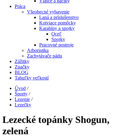
Vlasce a háčiky
Práca
Všeobecné vybavenie
Laná a príslušenstvo
Kotviace pomôcky
Karabíny a spojky
Oceľ
Spojky
Pracovné postroje
Arboristika
Zachytávače pádu
Zážitky
Značky
BLOG
Tabuľky veľkostí
Úvod
/
Športy
/
Lezenie
/
Lezečky
Lezecké topánky Shogun,
zelená