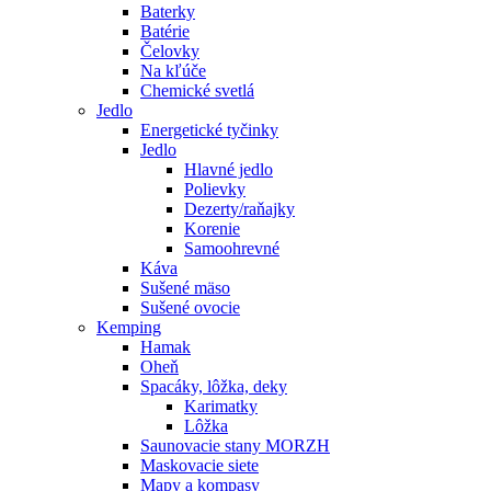
Baterky
Batérie
Čelovky
Na kľúče
Chemické svetlá
Jedlo
Energetické tyčinky
Jedlo
Hlavné jedlo
Polievky
Dezerty/raňajky
Korenie
Samoohrevné
Káva
Sušené mäso
Sušené ovocie
Kemping
Hamak
Oheň
Spacáky, lôžka, deky
Karimatky
Lôžka
Saunovacie stany MORZH
Maskovacie siete
Mapy a kompasy