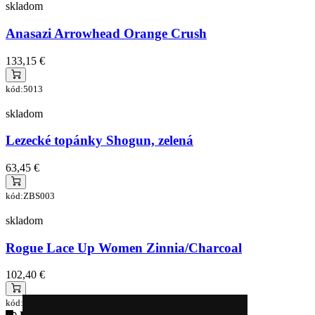
skladom
Anasazi Arrowhead Orange Crush
133,15 €
kód:5013
skladom
Lezecké topánky Shogun, zelená
63,45 €
kód:ZBS003
skladom
Rogue Lace Up Women Zinnia/Charcoal
102,40 €
kód:5175