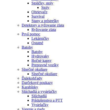
Stoličky, stoly
Stoly
Ohrievače
Survival
Stany a prístrešky
Detektory a ryžovanie zlata
Ryžovanie zlata
Prvá pomoc
Lekárničky
Ostatné
Batohy
Batohy
Hydrovaky
Bočné kapsy
Prepravné vozíky
Slnečné okuliare
Slnečné okuliare
Ďalekohľady
Darčekové poukazy
Karabínky
Slúchadlá a vysielačky
Slúchadlá
Príslušenstvo a PTT
Vysielačky
Varenie a riady