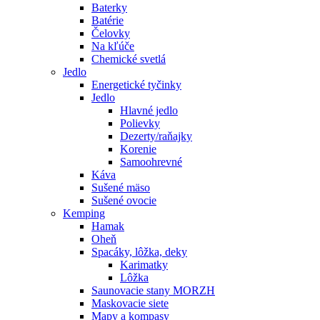
Baterky
Batérie
Čelovky
Na kľúče
Chemické svetlá
Jedlo
Energetické tyčinky
Jedlo
Hlavné jedlo
Polievky
Dezerty/raňajky
Korenie
Samoohrevné
Káva
Sušené mäso
Sušené ovocie
Kemping
Hamak
Oheň
Spacáky, lôžka, deky
Karimatky
Lôžka
Saunovacie stany MORZH
Maskovacie siete
Mapy a kompasy