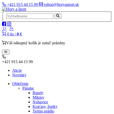
+421 915 44 15 99
eshop@horyasport.sk
0
ks /
0 €
Váš nákupný košík je zatiaľ prázdny
+421 915 44 15 99
Akcie
Novinky
Oblečenie
Pánske
Bundy
Mikiny
Nohavice
Kraťasy, šortky
Termo prádlo