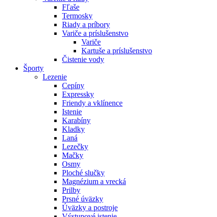
Fľaše
Termosky
Riady a príbory
Variče a príslušenstvo
Variče
Kartuše a príslušenstvo
Čistenie vody
Športy
Lezenie
Cepíny
Expressky
Friendy a vklínence
Istenie
Karabíny
Kladky
Laná
Lezečky
Mačky
Osmy
Ploché slučky
Magnézium a vrecká
Prilby
Prsné úväzky
Úväzky a postroje
Výstupové istenie