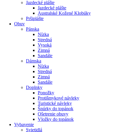
Jazdecké plášte
Jazdecké plášte
Australské Kožené Klobúky
Pršiplášte
Obuv
Pánska
Nízka
Stredná
Vysoká
Zimná
Sandále
Dámska
Nízka
Stredná
Zimná
Sandále
Doplnky
Ponožky
Protišmykové návleky
Turistické návleky
Šnúrky do topánok
Ošetrenie obuvy
Vložky do topánok
Vybavenie
Svietidlá