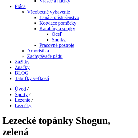
Vlasce a háčiky
Práca
Všeobecné vybavenie
Laná a príslušenstvo
Kotviace pomôcky
Karabíny a spojky
Oceľ
Spojky
Pracovné postroje
Arboristika
Zachytávače pádu
Zážitky
Značky
BLOG
Tabuľky veľkostí
Úvod
/
Športy
/
Lezenie
/
Lezečky
Lezecké topánky Shogun,
zelená