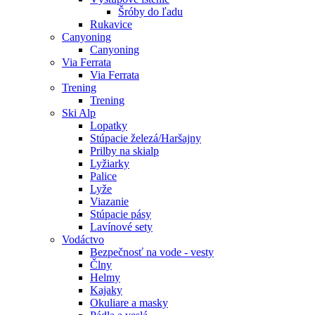
Šróby do ľadu
Rukavice
Canyoning
Canyoning
Via Ferrata
Via Ferrata
Trening
Trening
Ski Alp
Lopatky
Stúpacie železá/Haršajny
Prilby na skialp
Lyžiarky
Palice
Lyže
Viazanie
Stúpacie pásy
Lavínové sety
Vodáctvo
Bezpečnosť na vode - vesty
Člny
Helmy
Kajaky
Okuliare a masky