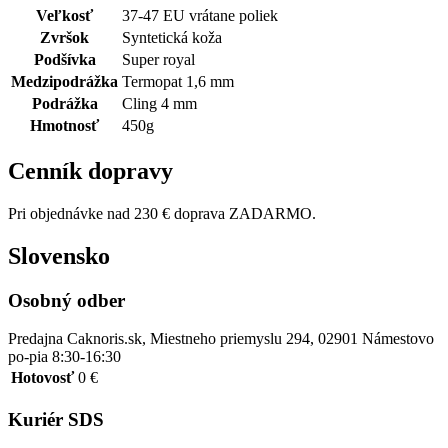
Veľkosť
37-47 EU vrátane poliek
Zvršok
Syntetická koža
Podšívka
Super royal
Medzipodrážka
Termopat 1,6 mm
Podrážka
Cling 4 mm
Hmotnosť
450g
Cenník dopravy
Pri objednávke nad 230 € doprava ZADARMO.
Slovensko
Osobný odber
Predajna Caknoris.sk, Miestneho priemyslu 294, 02901 Námestovo
po-pia 8:30-16:30
Hotovosť
0 €
Kuriér SDS