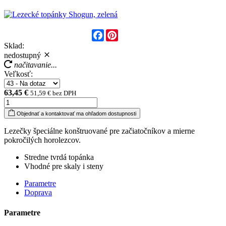
Facebook
Pinterest
Sklad:
nedostupný
načitavanie...
Veľkosť:
63,45 €
51,59 € bez DPH
Objednať a kontaktovať ma ohľadom dostupnosti
Lezečky špeciálne konštruované pre začiatočníkov a mierne
pokročilých horolezcov.
Stredne tvrdá topánka
Vhodné pre skaly i steny
Parametre
Doprava
Parametre