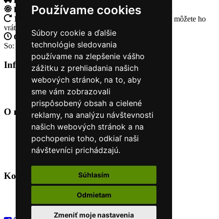
Doprava zadarmo
pri objednávke nad 230€
Používame cookies
Rýchle dodanie
Tovar Vám odošleme do 24 hodín
14 Dní na vrátenie tovaru
Ak Vám tovar nesadne, môžete ho
vrátiť
Súbory cookie a ďalšie
Otvorené celý týždeň
Po - pia: 8:30 - 16:30
technológie sledovania
So: 9:00 - 12:00
používame na zlepšenie vášho
Informácie
+
zážitku z prehliadania našich
webových stránok, na to, aby
O nás
sme vám zobrazovali
Kontakt
prispôsobený obsah a cielené
O nás
+
reklamy, na analýzu návštevnosti
našich webových stránok a na
Úvod
pochopenie toho, odkiaľ naši
Obchodné podmienky
Nákup na splátky cez Quatro
návštevníci prichádzajú.
Odstúpiť od zmluvy TU
Kontakt
+
Súhlasím
Odmietam
+421 915 44 15 99
eshop@horyasport.sk
Zmeniť moje nastavenia