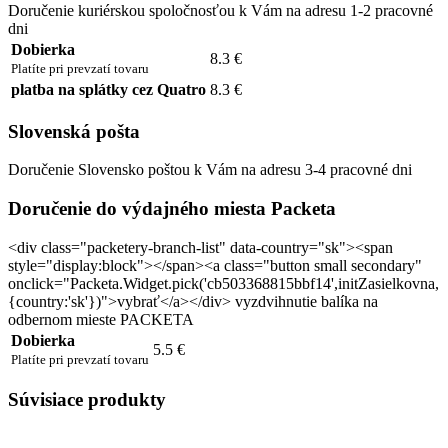
Doručenie kuriérskou spoločnosťou k Vám na adresu 1-2 pracovné
dni
Dobierka
8.3 €
Platíte pri prevzatí tovaru
platba na splátky cez Quatro
8.3 €
Slovenská pošta
Doručenie Slovensko poštou k Vám na adresu 3-4 pracovné dni
Doručenie do výdajného miesta Packeta
<div class="packetery-branch-list" data-country="sk"><span
style="display:block"></span><a class="button small secondary"
onclick="Packeta.Widget.pick('cb503368815bbf14',initZasielkovna,
{country:'sk'})">vybrať</a></div> vyzdvihnutie balíka na
odbernom mieste PACKETA
Dobierka
5.5 €
Platíte pri prevzatí tovaru
Súvisiace produkty