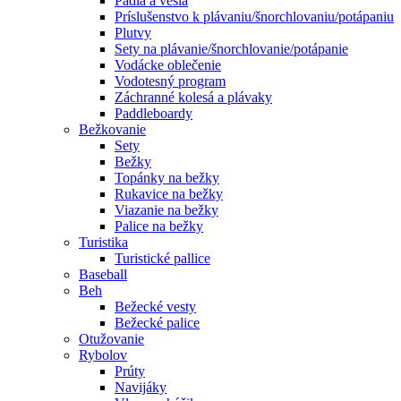
Pádla a veslá
Príslušenstvo k plávaniu/šnorchlovaniu/potápaniu
Plutvy
Sety na plávanie/šnorchlovanie/potápanie
Vodácke oblečenie
Vodotesný program
Záchranné kolesá a plávaky
Paddleboardy
Bežkovanie
Sety
Bežky
Topánky na bežky
Rukavice na bežky
Viazanie na bežky
Palice na bežky
Turistika
Turistické pallice
Baseball
Beh
Bežecké vesty
Bežecké palice
Otužovanie
Rybolov
Prúty
Navijáky