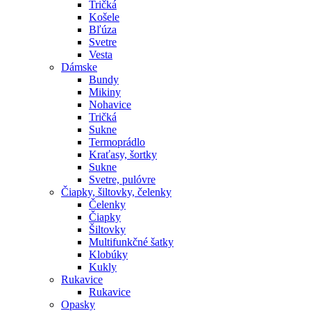
Tričká
Košele
Bľúza
Svetre
Vesta
Dámske
Bundy
Mikiny
Nohavice
Tričká
Sukne
Termoprádlo
Kraťasy, šortky
Sukne
Svetre, pulóvre
Čiapky, šiltovky, čelenky
Čelenky
Čiapky
Šiltovky
Multifunkčné šatky
Klobúky
Kukly
Rukavice
Rukavice
Opasky