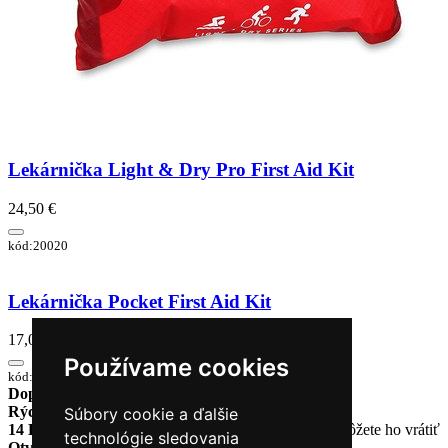
Lekárnička Light & Dry Pro First Aid Kit
24,50 €
kód:20020
Lekárnička Pocket First Aid Kit
17,01 €
Používame cookies
kód:1040
Doprava zadarmo
pri objednávke nad 230€
Rýchle dodanie
Tovar Vám odošleme do 24 hodín
Súbory cookie a ďalšie
14 Dní na vrátenie tovaru
Ak Vám tovar nesadne, môžete ho vrátiť
technológie sledovania
Otvorené celý týždeň
Po - pia: 8:30 - 16:30