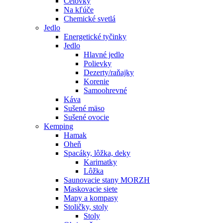
Čelovky
Na kľúče
Chemické svetlá
Jedlo
Energetické tyčinky
Jedlo
Hlavné jedlo
Polievky
Dezerty/raňajky
Korenie
Samoohrevné
Káva
Sušené mäso
Sušené ovocie
Kemping
Hamak
Oheň
Spacáky, lôžka, deky
Karimatky
Lôžka
Saunovacie stany MORZH
Maskovacie siete
Mapy a kompasy
Stoličky, stoly
Stoly