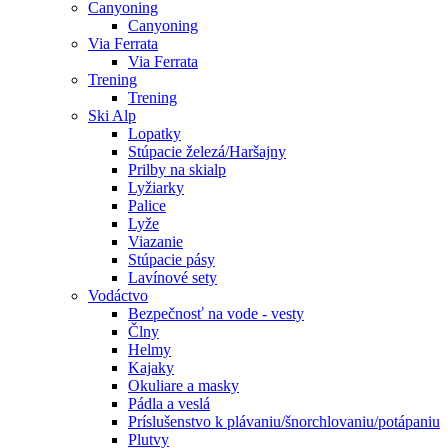
Canyoning
Canyoning
Via Ferrata
Via Ferrata
Trening
Trening
Ski Alp
Lopatky
Stúpacie železá/Haršajny
Prilby na skialp
Lyžiarky
Palice
Lyže
Viazanie
Stúpacie pásy
Lavínové sety
Vodáctvo
Bezpečnosť na vode - vesty
Člny
Helmy
Kajaky
Okuliare a masky
Pádla a veslá
Príslušenstvo k plávaniu/šnorchlovaniu/potápaniu
Plutvy