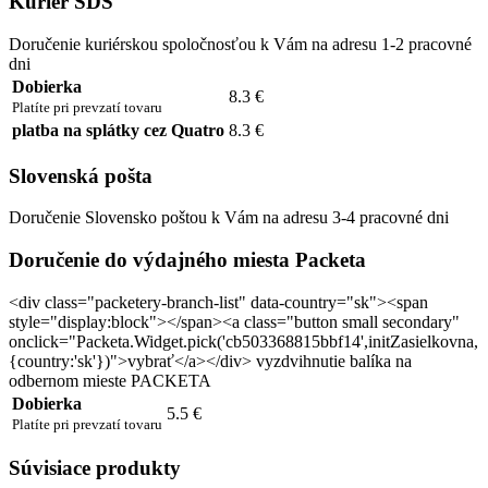
Kuriér SDS
Doručenie kuriérskou spoločnosťou k Vám na adresu 1-2 pracovné
dni
Dobierka
8.3 €
Platíte pri prevzatí tovaru
platba na splátky cez Quatro
8.3 €
Slovenská pošta
Doručenie Slovensko poštou k Vám na adresu 3-4 pracovné dni
Doručenie do výdajného miesta Packeta
<div class="packetery-branch-list" data-country="sk"><span
style="display:block"></span><a class="button small secondary"
onclick="Packeta.Widget.pick('cb503368815bbf14',initZasielkovna,
{country:'sk'})">vybrať</a></div> vyzdvihnutie balíka na
odbernom mieste PACKETA
Dobierka
5.5 €
Platíte pri prevzatí tovaru
Súvisiace produkty