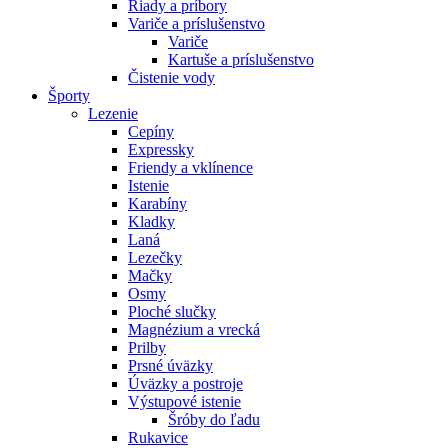
Riady a príbory
Variče a príslušenstvo
Variče
Kartuše a príslušenstvo
Čistenie vody
Športy
Lezenie
Cepíny
Expressky
Friendy a vklínence
Istenie
Karabíny
Kladky
Laná
Lezečky
Mačky
Osmy
Ploché slučky
Magnézium a vrecká
Prilby
Prsné úväzky
Úväzky a postroje
Výstupové istenie
Šróby do ľadu
Rukavice