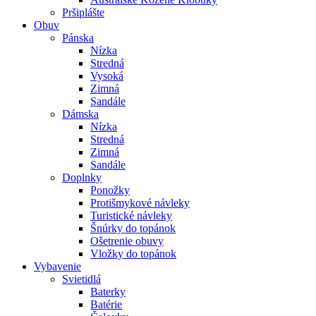
Pršiplášte
Obuv
Pánska
Nízka
Stredná
Vysoká
Zimná
Sandále
Dámska
Nízka
Stredná
Zimná
Sandále
Doplnky
Ponožky
Protišmykové návleky
Turistické návleky
Šnúrky do topánok
Ošetrenie obuvy
Vložky do topánok
Vybavenie
Svietidlá
Baterky
Batérie