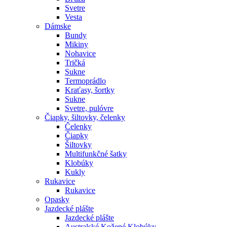
Svetre
Vesta
Dámske
Bundy
Mikiny
Nohavice
Tričká
Sukne
Termoprádlo
Kraťasy, šortky
Sukne
Svetre, pulóvre
Čiapky, šiltovky, čelenky
Čelenky
Čiapky
Šiltovky
Multifunkčné šatky
Klobúky
Kukly
Rukavice
Rukavice
Opasky
Jazdecké plášte
Jazdecké plášte
Australské Kožené Klobúky