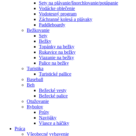
Sety na plávanie/šnorchlovanie/potápanie
Vodácke oblečenie
Vodotesný program
Záchranné kolesá a plávaky
Paddleboardy
Bežkovanie
Sety
Bežky
Topánky na bežky
Rukavice na bežky
Viazanie na bežky
Palice na bežky
Turistika
Turistické pallice
Baseball
Beh
Bežecké vesty
Bežecké palice
Otužovanie
Rybolov
Prúty
Navijáky
Vlasce a háčiky
Práca
Všeobecné vybavenie