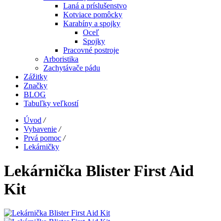
Laná a príslušenstvo
Kotviace pomôcky
Karabíny a spojky
Oceľ
Spojky
Pracovné postroje
Arboristika
Zachytávače pádu
Zážitky
Značky
BLOG
Tabuľky veľkostí
Úvod
/
Vybavenie
/
Prvá pomoc
/
Lekárničky
Lekárnička Blister First Aid
Kit