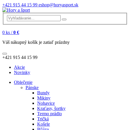
+421 915 44 15 99
eshop@horyasport.sk
0
ks /
0 €
Váš nákupný košík je zatiaľ prázdny
+421 915 44 15 99
Akcie
Novinky
Oblečenie
Pánske
Bundy
Mikiny
Nohavice
Kraťasy, šortky
Termo prádlo
Tričká
Košele
Bľúza