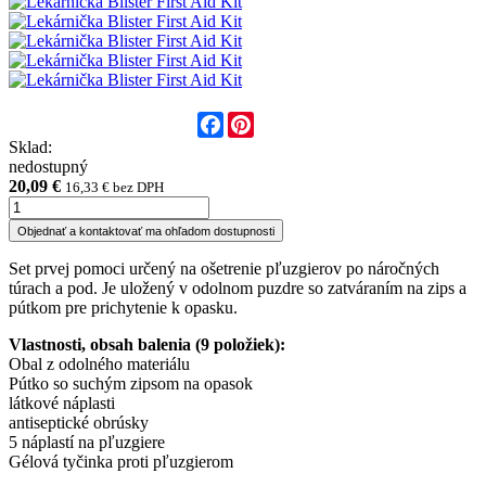
Facebook
Pinterest
Sklad:
nedostupný
20,09 €
16,33 € bez DPH
Objednať a kontaktovať ma ohľadom dostupnosti
Set prvej pomoci určený na ošetrenie pľuzgierov po náročných
túrach a pod. Je uložený v odolnom puzdre so zatváraním na zips a
pútkom pre prichytenie k opasku.
Vlastnosti, obsah balenia (9 položiek):
Obal z odolného materiálu
Pútko so suchým zipsom na opasok
látkové náplasti
antiseptické obrúsky
5 náplastí na pľuzgiere
Gélová tyčinka proti pľuzgierom