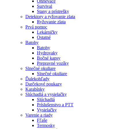
Ohrievače
Survival
Stany a prístrešky
Detektory a ryžovanie zlata
Ryžovanie zlata
Prvá pomoc
Lekárničky
Ostatné
Batohy
Batohy
Hydrovaky
Bočné kapsy
Prepravné vozíky
Slnečné okuliare
Slnečné okuliare
Ďalekohľady
Darčekové poukazy
Karabínky
Slúchadlá a vysielačky
Slúchadlá
Príslušenstvo a PTT
Vysielačky
Varenie a riady
Fľaše
Termosky