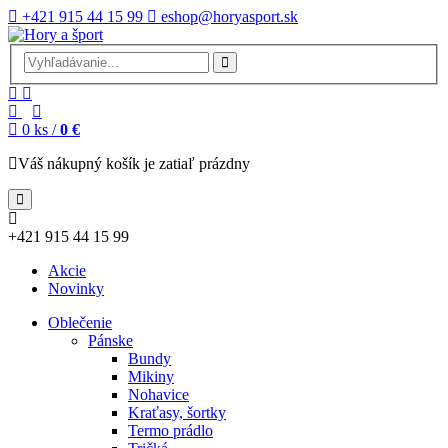
+421 915 44 15 99
eshop@horyasport.sk
0
ks /
0 €
Váš nákupný košík je zatiaľ prázdny
+421 915 44 15 99
Akcie
Novinky
Oblečenie
Pánske
Bundy
Mikiny
Nohavice
Kraťasy, šortky
Termo prádlo