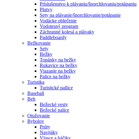
Príslušenstvo k plávaniu/šnorchlovaniu/potápaniu
Plutvy
Sety na plávanie/šnorchlovanie/potápanie
Vodácke oblečenie
Vodotesný program
Záchranné kolesá a plávaky
Paddleboardy
Bežkovanie
Sety
Bežky
Topánky na bežky
Rukavice na bežky
Viazanie na bežky
Palice na bežky
Turistika
Turistické pallice
Baseball
Beh
Bežecké vesty
Bežecké palice
Otužovanie
Rybolov
Prúty
Navijáky
Vlasce a háčiky