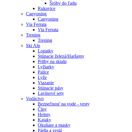
Šróby do ľadu
Rukavice
Canyoning
Canyoning
Via Ferrata
Via Ferrata
Trening
Trening
Ski Alp
Lopatky
Stúpacie železá/Haršajny
Prilby na skialp
Lyžiarky
Palice
Lyže
Viazanie
Stúpacie pásy
Lavínové sety
Vodáctvo
Bezpečnosť na vode - vesty
Člny
Helmy
Kajaky
Okuliare a masky
Pádla a veslá