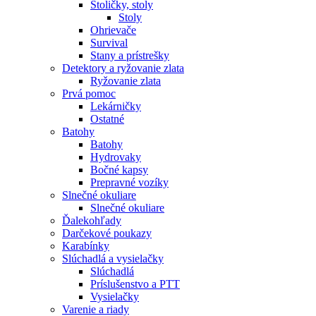
Stoličky, stoly
Stoly
Ohrievače
Survival
Stany a prístrešky
Detektory a ryžovanie zlata
Ryžovanie zlata
Prvá pomoc
Lekárničky
Ostatné
Batohy
Batohy
Hydrovaky
Bočné kapsy
Prepravné vozíky
Slnečné okuliare
Slnečné okuliare
Ďalekohľady
Darčekové poukazy
Karabínky
Slúchadlá a vysielačky
Slúchadlá
Príslušenstvo a PTT
Vysielačky
Varenie a riady