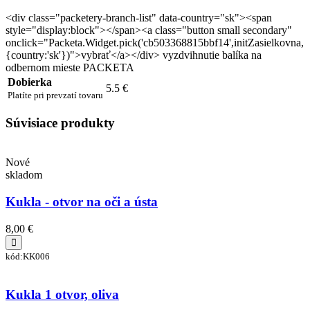
<div class="packetery-branch-list" data-country="sk"><span
style="display:block"></span><a class="button small secondary"
onclick="Packeta.Widget.pick('cb503368815bbf14',initZasielkovna,
{country:'sk'})">vybrať</a></div> vyzdvihnutie balíka na
odbernom mieste PACKETA
Dobierka
5.5 €
Platíte pri prevzatí tovaru
Súvisiace produkty
Nové
skladom
Kukla - otvor na oči a ústa
8,00 €
kód:KK006
Kukla 1 otvor, oliva