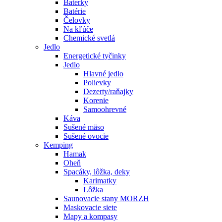
Baterky
Batérie
Čelovky
Na kľúče
Chemické svetlá
Jedlo
Energetické tyčinky
Jedlo
Hlavné jedlo
Polievky
Dezerty/raňajky
Korenie
Samoohrevné
Káva
Sušené mäso
Sušené ovocie
Kemping
Hamak
Oheň
Spacáky, lôžka, deky
Karimatky
Lôžka
Saunovacie stany MORZH
Maskovacie siete
Mapy a kompasy