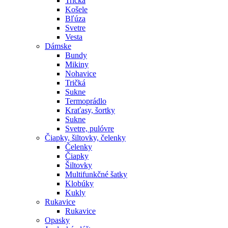
Tričká
Košele
Bľúza
Svetre
Vesta
Dámske
Bundy
Mikiny
Nohavice
Tričká
Sukne
Termoprádlo
Kraťasy, šortky
Sukne
Svetre, pulóvre
Čiapky, šiltovky, čelenky
Čelenky
Čiapky
Šiltovky
Multifunkčné šatky
Klobúky
Kukly
Rukavice
Rukavice
Opasky