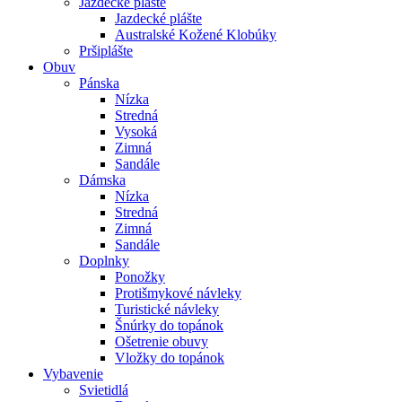
Jazdecké plášte
Jazdecké plášte
Australské Kožené Klobúky
Pršiplášte
Obuv
Pánska
Nízka
Stredná
Vysoká
Zimná
Sandále
Dámska
Nízka
Stredná
Zimná
Sandále
Doplnky
Ponožky
Protišmykové návleky
Turistické návleky
Šnúrky do topánok
Ošetrenie obuvy
Vložky do topánok
Vybavenie
Svietidlá