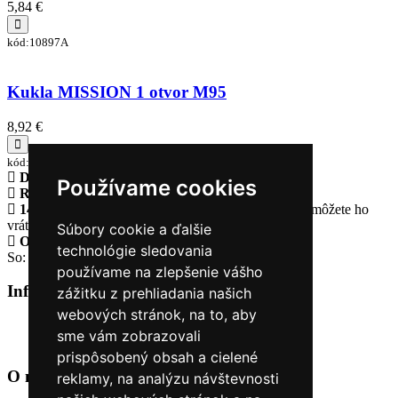
5,84 €
kód:10897A
Kukla MISSION 1 otvor M95
8,92 €
kód:10896J
Doprava zadarmo
pri objednávke nad 230€
Používame cookies
Rýchle dodanie
Tovar Vám odošleme do 24 hodín
14 Dní na vrátenie tovaru
Ak Vám tovar nesadne, môžete ho
vrátiť
Súbory cookie a ďalšie
Otvorené celý týždeň
Po - pia: 8:30 - 16:30
technológie sledovania
So: 9:00 - 12:00
používame na zlepšenie vášho
Informácie
+
zážitku z prehliadania našich
webových stránok, na to, aby
O nás
sme vám zobrazovali
Kontakt
prispôsobený obsah a cielené
O nás
+
reklamy, na analýzu návštevnosti