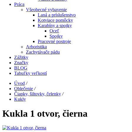
Práca
Všeobecné vybavenie
Laná a príslušenstvo
Kotviace pomôcky
Karabíny a spojky
Oceľ
Spojky
Pracovné postroje
Arboristika
Zachytávače pádu
Zážitky
Značky
BLOG
Tabuľky veľkostí
Úvod
/
Oblečenie
/
Čiapky, šiltovky, čelenky
/
Kukly
Kukla 1 otvor, čierna