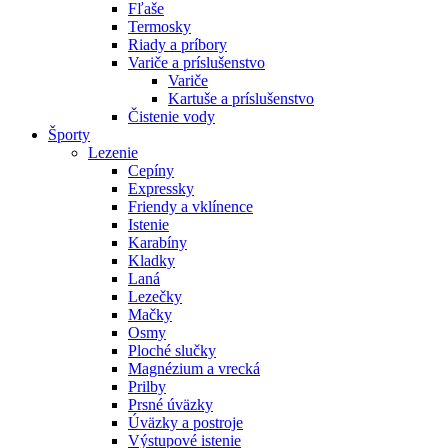
Fľaše
Termosky
Riady a príbory
Variče a príslušenstvo
Variče
Kartuše a príslušenstvo
Čistenie vody
Športy
Lezenie
Cepíny
Expressky
Friendy a vklínence
Istenie
Karabíny
Kladky
Laná
Lezečky
Mačky
Osmy
Ploché slučky
Magnézium a vrecká
Prilby
Prsné úväzky
Úväzky a postroje
Výstupové istenie