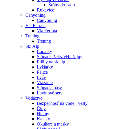
Šróby do ľadu
Rukavice
Canyoning
Canyoning
Via Ferrata
Via Ferrata
Trening
Trening
Ski Alp
Lopatky
Stúpacie železá/Haršajny
Prilby na skialp
Lyžiarky
Palice
Lyže
Viazanie
Stúpacie pásy
Lavínové sety
Vodáctvo
Bezpečnosť na vode - vesty
Člny
Helmy
Kajaky
Okuliare a masky