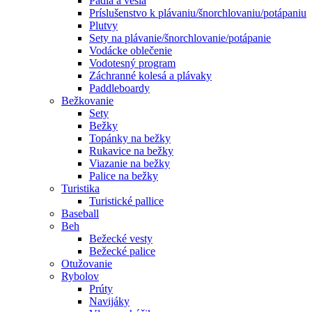
Pádla a veslá
Príslušenstvo k plávaniu/šnorchlovaniu/potápaniu
Plutvy
Sety na plávanie/šnorchlovanie/potápanie
Vodácke oblečenie
Vodotesný program
Záchranné kolesá a plávaky
Paddleboardy
Bežkovanie
Sety
Bežky
Topánky na bežky
Rukavice na bežky
Viazanie na bežky
Palice na bežky
Turistika
Turistické pallice
Baseball
Beh
Bežecké vesty
Bežecké palice
Otužovanie
Rybolov
Prúty
Navijáky