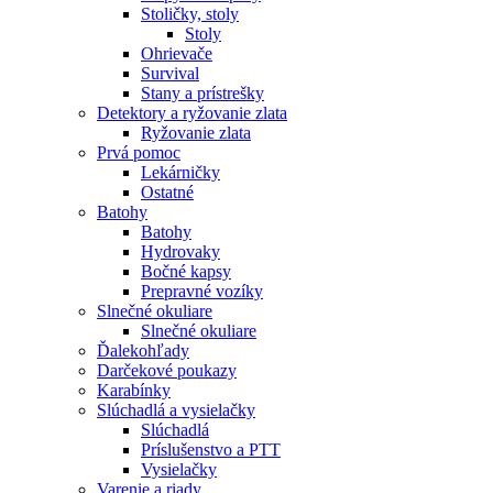
Stoličky, stoly
Stoly
Ohrievače
Survival
Stany a prístrešky
Detektory a ryžovanie zlata
Ryžovanie zlata
Prvá pomoc
Lekárničky
Ostatné
Batohy
Batohy
Hydrovaky
Bočné kapsy
Prepravné vozíky
Slnečné okuliare
Slnečné okuliare
Ďalekohľady
Darčekové poukazy
Karabínky
Slúchadlá a vysielačky
Slúchadlá
Príslušenstvo a PTT
Vysielačky
Varenie a riady