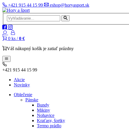
+421 915 44 15 99
eshop@horyasport.sk
0
ks /
0 €
Váš nákupný košík je zatiaľ prázdny
+421 915 44 15 99
Akcie
Novinky
Oblečenie
Pánske
Bundy
Mikiny
Nohavice
Kraťasy, šortky
Termo prádlo