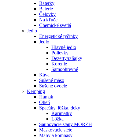
Baterky
Batérie
Čelovky
Na kľúče
Chemické svetlá
Jedlo
Energetické tyčinky
Jedlo
Hlavné jedlo
Polievky
Dezerty/raňajky
Korenie
Samoohrevné
Káva
Sušené mäso
Sušené ovocie
Kemping
Hamak
Oheň
Spacáky, lôžka, deky
Karimatky
Lôžka
Saunovacie stany MORZH
Maskovacie siete
Mapy a kompasy