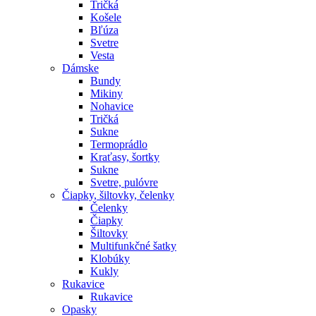
Tričká
Košele
Bľúza
Svetre
Vesta
Dámske
Bundy
Mikiny
Nohavice
Tričká
Sukne
Termoprádlo
Kraťasy, šortky
Sukne
Svetre, pulóvre
Čiapky, šiltovky, čelenky
Čelenky
Čiapky
Šiltovky
Multifunkčné šatky
Klobúky
Kukly
Rukavice
Rukavice
Opasky