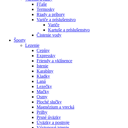
Fľaše
Termosky
Riady a príbory
Variče a príslušenstvo
Variče
Kartuše a príslušenstvo
Čistenie vody
Športy
Lezenie
Cepíny
Expressky
Friendy a vklínence
Istenie
Karabíny
Kladky
Laná
Lezečky
Mačky
Osmy
Ploché slučky
Magnézium a vrecká
Prilby
Prsné úväzky
Úväzky a postroje
Výstupové istenie