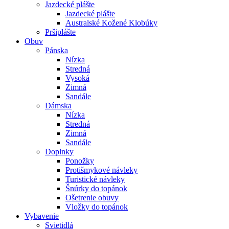
Jazdecké plášte
Jazdecké plášte
Australské Kožené Klobúky
Pršiplášte
Obuv
Pánska
Nízka
Stredná
Vysoká
Zimná
Sandále
Dámska
Nízka
Stredná
Zimná
Sandále
Doplnky
Ponožky
Protišmykové návleky
Turistické návleky
Šnúrky do topánok
Ošetrenie obuvy
Vložky do topánok
Vybavenie
Svietidlá