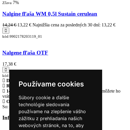
7%
Zľava
Nalgine fľaša WM 0,5l Sustain cerulean
14,24 €
13,22 €
Najnižšia cena za posledných 30 dní: 13,22 €
kód:9902178203119_01
Nalgene fľaša OTF
17,38 €
kód:5565-3024
Doprava zadarmo
pri objednávke nad 230€
Používame cookies
Rýchle dodanie
Tovar Vám odošleme do 24 hodín
14 Dní na vrátenie tovaru
Ak Vám tovar nesadne, môžete ho
vrátiť
Súbory cookie a ďalšie
Otvorené celý týždeň
Po - pia: 8:30 - 16:30
technológie sledovania
So: 9:00 - 12:00
používame na zlepšenie vášho
Informácie
+
zážitku z prehliadania našich
webových stránok, na to, aby
O nás