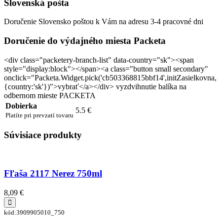
Slovenská pošta
Doručenie Slovensko poštou k Vám na adresu 3-4 pracovné dni
Doručenie do výdajného miesta Packeta
<div class="packetery-branch-list" data-country="sk"><span
style="display:block"></span><a class="button small secondary"
onclick="Packeta.Widget.pick('cb503368815bbf14',initZasielkovna,
{country:'sk'})">vybrať</a></div> vyzdvihnutie balíka na
odbernom mieste PACKETA
Dobierka
5.5 €
Platíte pri prevzatí tovaru
Súvisiace produkty
Fľaša 2117 Nerez 750ml
8,09 €
kód:3909905010_750