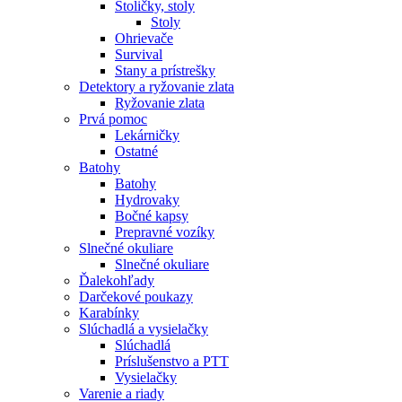
Stoličky, stoly
Stoly
Ohrievače
Survival
Stany a prístrešky
Detektory a ryžovanie zlata
Ryžovanie zlata
Prvá pomoc
Lekárničky
Ostatné
Batohy
Batohy
Hydrovaky
Bočné kapsy
Prepravné vozíky
Slnečné okuliare
Slnečné okuliare
Ďalekohľady
Darčekové poukazy
Karabínky
Slúchadlá a vysielačky
Slúchadlá
Príslušenstvo a PTT
Vysielačky
Varenie a riady