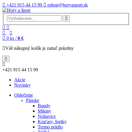
+421 915 44 15 99
eshop@horyasport.sk
0
ks /
0 €
Váš nákupný košík je zatiaľ prázdny
+421 915 44 15 99
Akcie
Novinky
Oblečenie
Pánske
Bundy
Mikiny
Nohavice
Kraťasy, šortky
Termo prádlo