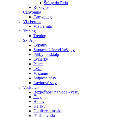
Šróby do ľadu
Rukavice
Canyoning
Canyoning
Via Ferrata
Via Ferrata
Trening
Trening
Ski Alp
Lopatky
Stúpacie železá/Haršajny
Prilby na skialp
Lyžiarky
Palice
Lyže
Viazanie
Stúpacie pásy
Lavínové sety
Vodáctvo
Bezpečnosť na vode - vesty
Člny
Helmy
Kajaky
Okuliare a masky
Pádla a veslá