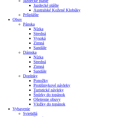
Jazdecké plášte
Jazdecké plášte
Australské Kožené Klobúky
Pršiplášte
Obuv
Pánska
Nízka
Stredná
Vysoká
Zimná
Sandále
Dámska
Nízka
Stredná
Zimná
Sandále
Doplnky
Ponožky
Protišmykové návleky
Turistické návleky
Šnúrky do topánok
Ošetrenie obuvy
Vložky do topánok
Vybavenie
Svietidlá