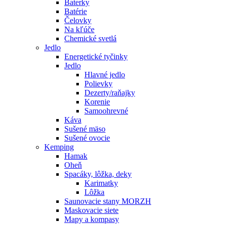
Baterky
Batérie
Čelovky
Na kľúče
Chemické svetlá
Jedlo
Energetické tyčinky
Jedlo
Hlavné jedlo
Polievky
Dezerty/raňajky
Korenie
Samoohrevné
Káva
Sušené mäso
Sušené ovocie
Kemping
Hamak
Oheň
Spacáky, lôžka, deky
Karimatky
Lôžka
Saunovacie stany MORZH
Maskovacie siete
Mapy a kompasy