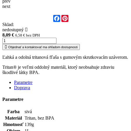
prev
next
Facebook
Pinterest
Sklad:
nedostupný
8,09 €
6,58 € bez DPH
Objednať a kontaktovať ma ohľadom dostupnosti
Ľahká a odolná tritanová fľaša s gumovým skrutkovacím uzáverom.
Tritan® je veľmi oddolný materiál, ktorý neobsahuje zdraviu
škodlivé látky BPA.
Parametre
Doprava
Parametre
Farba
sivá
Materiál
Tritan, bez BPA
Hmotnosť
139g
Objem
1L