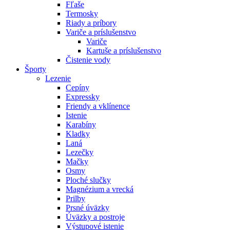
Fľaše
Termosky
Riady a príbory
Variče a príslušenstvo
Variče
Kartuše a príslušenstvo
Čistenie vody
Športy
Lezenie
Cepíny
Expressky
Friendy a vklínence
Istenie
Karabíny
Kladky
Laná
Lezečky
Mačky
Osmy
Ploché slučky
Magnézium a vrecká
Prilby
Prsné úväzky
Úväzky a postroje
Výstupové istenie