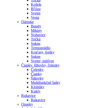
Tričká
Košele
Bľúza
Svetre
Vesta
Dámske
Bundy
Mikiny
Nohavice
Tričká
Sukne
Termoprádlo
Kraťasy, šortky
Sukne
Svetre, pulóvre
Čiapky, šiltovky, čelenky
Čelenky
Čiapky
Šiltovky
Multifunkčné šatky
Klobúky
Kukly
Rukavice
Rukavice
Opasky