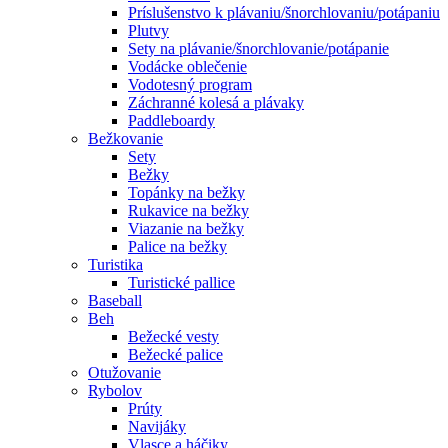
Príslušenstvo k plávaniu/šnorchlovaniu/potápaniu
Plutvy
Sety na plávanie/šnorchlovanie/potápanie
Vodácke oblečenie
Vodotesný program
Záchranné kolesá a plávaky
Paddleboardy
Bežkovanie
Sety
Bežky
Topánky na bežky
Rukavice na bežky
Viazanie na bežky
Palice na bežky
Turistika
Turistické pallice
Baseball
Beh
Bežecké vesty
Bežecké palice
Otužovanie
Rybolov
Prúty
Navijáky
Vlasce a háčiky