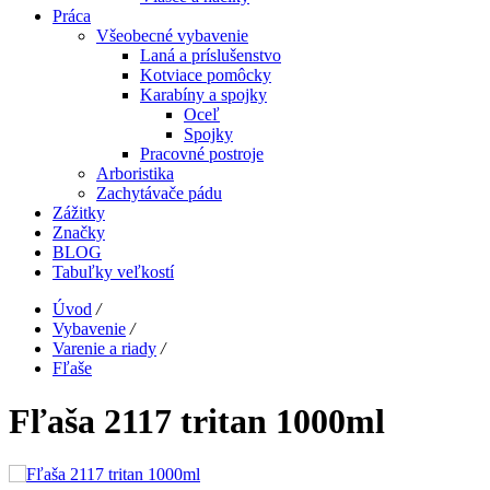
Práca
Všeobecné vybavenie
Laná a príslušenstvo
Kotviace pomôcky
Karabíny a spojky
Oceľ
Spojky
Pracovné postroje
Arboristika
Zachytávače pádu
Zážitky
Značky
BLOG
Tabuľky veľkostí
Úvod
/
Vybavenie
/
Varenie a riady
/
Fľaše
Fľaša 2117 tritan 1000ml