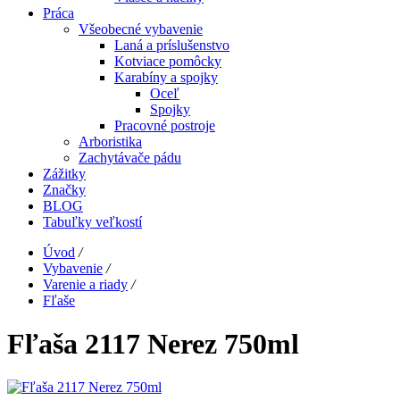
Práca
Všeobecné vybavenie
Laná a príslušenstvo
Kotviace pomôcky
Karabíny a spojky
Oceľ
Spojky
Pracovné postroje
Arboristika
Zachytávače pádu
Zážitky
Značky
BLOG
Tabuľky veľkostí
Úvod
/
Vybavenie
/
Varenie a riady
/
Fľaše
Fľaša 2117 Nerez 750ml