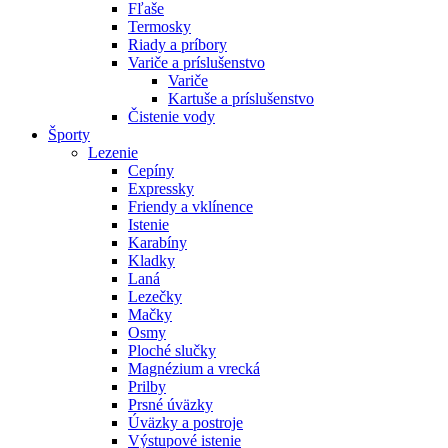
Fľaše
Termosky
Riady a príbory
Variče a príslušenstvo
Variče
Kartuše a príslušenstvo
Čistenie vody
Športy
Lezenie
Cepíny
Expressky
Friendy a vklínence
Istenie
Karabíny
Kladky
Laná
Lezečky
Mačky
Osmy
Ploché slučky
Magnézium a vrecká
Prilby
Prsné úväzky
Úväzky a postroje
Výstupové istenie