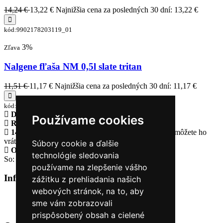
14,24 €
13,22 €
Najnižšia cena za posledných 30 dní: 13,22 €
kód:9902178203119_01
3%
Zľava
Nalgene fľaša NM 0,5l slate tritan
11,51 €
11,17 €
Najnižšia cena za posledných 30 dní: 11,17 €
kód:9902078010008_1
Doprava zadarmo
pri objednávke nad 230€
Používame cookies
Rýchle dodanie
Tovar Vám odošleme do 24 hodín
14 Dní na vrátenie tovaru
Ak Vám tovar nesadne, môžete ho
vrátiť
Súbory cookie a ďalšie
Otvorené celý týždeň
Po - pia: 8:30 - 16:30
technológie sledovania
So: 9:00 - 12:00
používame na zlepšenie vášho
Informácie
+
zážitku z prehliadania našich
webových stránok, na to, aby
O nás
sme vám zobrazovali
Kontakt
prispôsobený obsah a cielené