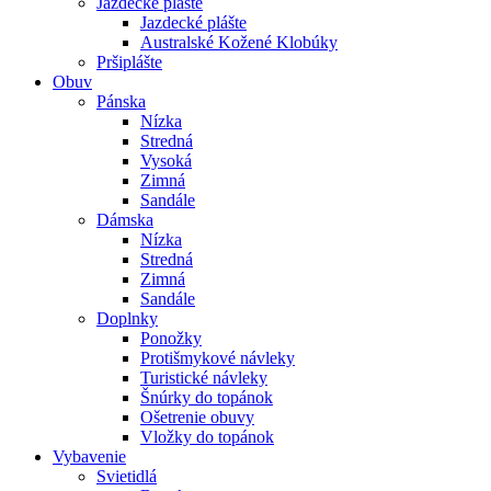
Jazdecké plášte
Jazdecké plášte
Australské Kožené Klobúky
Pršiplášte
Obuv
Pánska
Nízka
Stredná
Vysoká
Zimná
Sandále
Dámska
Nízka
Stredná
Zimná
Sandále
Doplnky
Ponožky
Protišmykové návleky
Turistické návleky
Šnúrky do topánok
Ošetrenie obuvy
Vložky do topánok
Vybavenie
Svietidlá