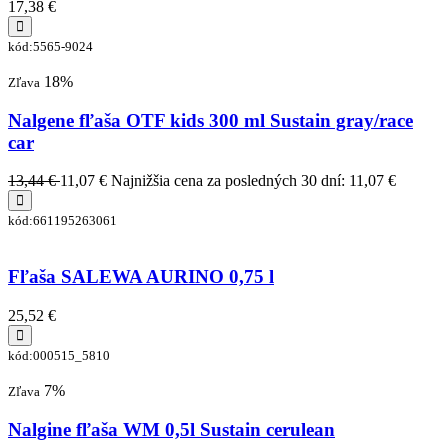
17,38 €
kód:5565-9024
18%
Zľava
Nalgene fľaša OTF kids 300 ml Sustain gray/race
car
13,44 €
11,07 €
Najnižšia cena za posledných 30 dní: 11,07 €
kód:661195263061
Fľaša SALEWA AURINO 0,75 l
25,52 €
kód:000515_5810
7%
Zľava
Nalgine fľaša WM 0,5l Sustain cerulean