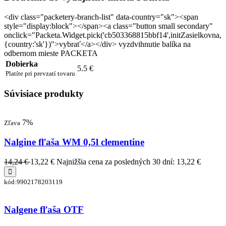
<div class="packetery-branch-list" data-country="sk"><span
style="display:block"></span><a class="button small secondary"
onclick="Packeta.Widget.pick('cb503368815bbf14',initZasielkovna,
{country:'sk'})">vybrať</a></div> vyzdvihnutie balíka na
odbernom mieste PACKETA
Dobierka
5.5 €
Platíte pri prevzatí tovaru
Súvisiace produkty
7%
Zľava
Nalgine fľaša WM 0,5l clementine
14,24 €
13,22 €
Najnižšia cena za posledných 30 dní: 13,22 €
kód:9902178203119
Nalgene fľaša OTF