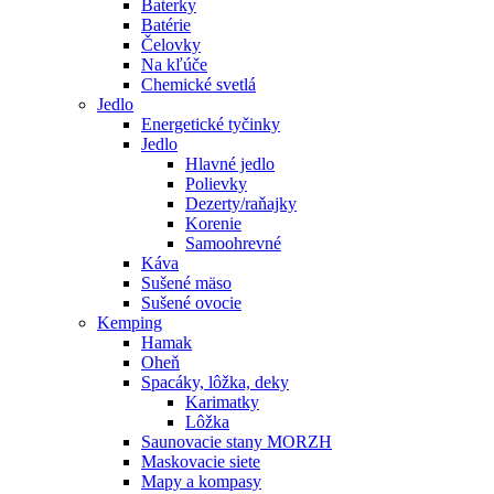
Baterky
Batérie
Čelovky
Na kľúče
Chemické svetlá
Jedlo
Energetické tyčinky
Jedlo
Hlavné jedlo
Polievky
Dezerty/raňajky
Korenie
Samoohrevné
Káva
Sušené mäso
Sušené ovocie
Kemping
Hamak
Oheň
Spacáky, lôžka, deky
Karimatky
Lôžka
Saunovacie stany MORZH
Maskovacie siete
Mapy a kompasy