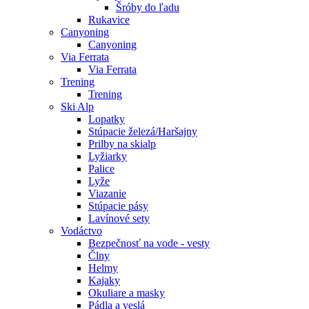
Šróby do ľadu
Rukavice
Canyoning
Canyoning
Via Ferrata
Via Ferrata
Trening
Trening
Ski Alp
Lopatky
Stúpacie železá/Haršajny
Prilby na skialp
Lyžiarky
Palice
Lyže
Viazanie
Stúpacie pásy
Lavínové sety
Vodáctvo
Bezpečnosť na vode - vesty
Člny
Helmy
Kajaky
Okuliare a masky
Pádla a veslá