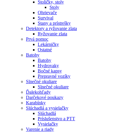
Stoličky, stoly
Stoly
Ohrievače
Survival
Stany a prístrešky
Detektory a ryžovanie zlata
Ryžovanie zlata
Prvá pomoc
Lekárničky
Ostatné
Batohy
Batohy
Hydrovaky
Bočné kapsy
Prepravné vozíky
Slnečné okuliare
Slnečné okuliare
Ďalekohľady
Darčekové poukazy
Karabínky
Slúchadlá a vysielačky
Slúchadlá
Príslušenstvo a PTT
Vysielačky
Varenie a riady