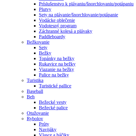
Príslušenstvo k plávaniu/šnorchlovaniu/potápaniu
Plutvy
Sety na plávanie/šnorchlovanie/potápanie
Vodácke oblečenie
Vodotesný program
Záchranné kolesá a plávaky
Paddleboardy
Bežkovanie
Sety
Bežky
Topánky na bežky
Rukavice na bežky
Viazanie na bežky
Palice na bežky
Turistika
Turistické pallice
Baseball
Beh
Bežecké vesty
Bežecké palice
Otužovanie
Rybolov
Prúty
Navijáky
Vlasce a háčiky