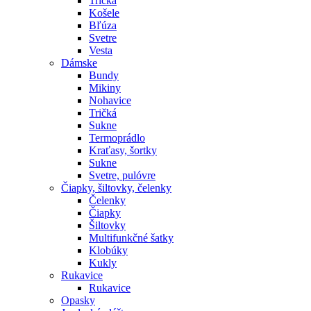
Tričká
Košele
Bľúza
Svetre
Vesta
Dámske
Bundy
Mikiny
Nohavice
Tričká
Sukne
Termoprádlo
Kraťasy, šortky
Sukne
Svetre, pulóvre
Čiapky, šiltovky, čelenky
Čelenky
Čiapky
Šiltovky
Multifunkčné šatky
Klobúky
Kukly
Rukavice
Rukavice
Opasky