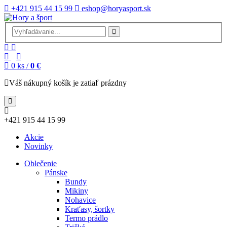
+421 915 44 15 99
eshop@horyasport.sk
0
ks /
0 €
Váš nákupný košík je zatiaľ prázdny
+421 915 44 15 99
Akcie
Novinky
Oblečenie
Pánske
Bundy
Mikiny
Nohavice
Kraťasy, šortky
Termo prádlo