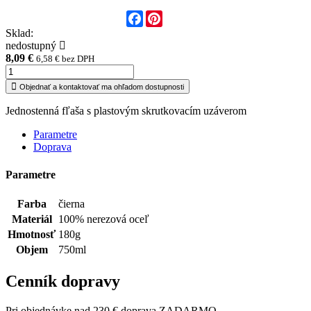
Facebook
Pinterest
Sklad:
nedostupný
8,09 €
6,58 € bez DPH
Objednať a kontaktovať ma ohľadom dostupnosti
Jednostenná fľaša s plastovým skrutkovacím uzáverom
Parametre
Doprava
Parametre
Farba
čierna
Materiál
100% nerezová oceľ
Hmotnosť
180g
Objem
750ml
Cenník dopravy
Pri objednávke nad 230 € doprava ZADARMO.