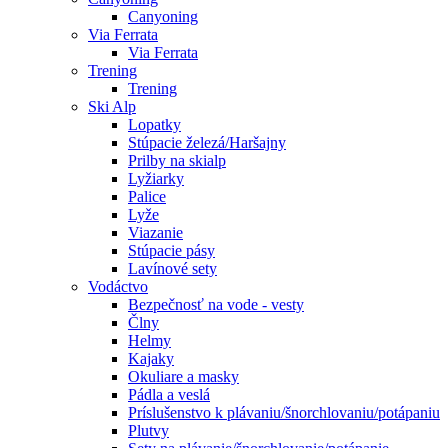
Canyoning
Via Ferrata
Via Ferrata
Trening
Trening
Ski Alp
Lopatky
Stúpacie železá/Haršajny
Prilby na skialp
Lyžiarky
Palice
Lyže
Viazanie
Stúpacie pásy
Lavínové sety
Vodáctvo
Bezpečnosť na vode - vesty
Člny
Helmy
Kajaky
Okuliare a masky
Pádla a veslá
Príslušenstvo k plávaniu/šnorchlovaniu/potápaniu
Plutvy