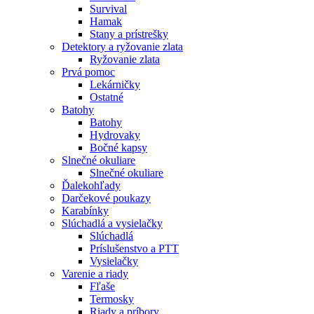
Survival
Hamak
Stany a prístrešky
Detektory a ryžovanie zlata
Ryžovanie zlata
Prvá pomoc
Lekárničky
Ostatné
Batohy
Batohy
Hydrovaky
Bočné kapsy
Slnečné okuliare
Slnečné okuliare
Ďalekohľady
Darčekové poukazy
Karabínky
Slúchadlá a vysielačky
Slúchadlá
Príslušenstvo a PTT
Vysielačky
Varenie a riady
Fľaše
Termosky
Riady a príbory