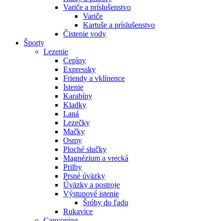
Variče a príslušenstvo
Variče
Kartuše a príslušenstvo
Čistenie vody
Športy
Lezenie
Cepíny
Expressky
Friendy a vklínence
Istenie
Karabíny
Kladky
Laná
Lezečky
Mačky
Osmy
Ploché slučky
Magnézium a vrecká
Prilby
Prsné úväzky
Úväzky a postroje
Výstupové istenie
Šróby do ľadu
Rukavice
Canyoning