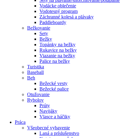
Sety na plávanie/šnorchlovanie/potápanie
Vodácke oblečenie
Vodotesný program
Záchranné kolesá a plávaky
Paddleboardy
Bežkovanie
Sety
Bežky
Topánky na bežky
Rukavice na bežky
Viazanie na bežky
Palice na bežky
Turistika
Baseball
Beh
Bežecké vesty
Bežecké palice
Otužovanie
Rybolov
Prúty
Navijáky
Vlasce a háčiky
Práca
Všeobecné vybavenie
Laná a príslušenstvo