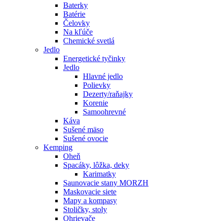
Baterky
Batérie
Čelovky
Na kľúče
Chemické svetlá
Jedlo
Energetické tyčinky
Jedlo
Hlavné jedlo
Polievky
Dezerty/raňajky
Korenie
Samoohrevné
Káva
Sušené mäso
Sušené ovocie
Kemping
Oheň
Spacáky, lôžka, deky
Karimatky
Saunovacie stany MORZH
Maskovacie siete
Mapy a kompasy
Stoličky, stoly
Ohrievače