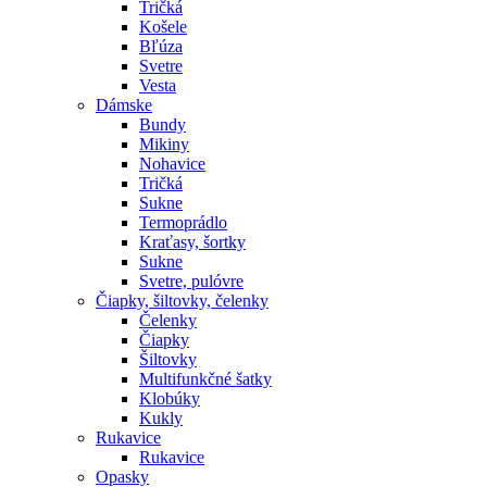
Tričká
Košele
Bľúza
Svetre
Vesta
Dámske
Bundy
Mikiny
Nohavice
Tričká
Sukne
Termoprádlo
Kraťasy, šortky
Sukne
Svetre, pulóvre
Čiapky, šiltovky, čelenky
Čelenky
Čiapky
Šiltovky
Multifunkčné šatky
Klobúky
Kukly
Rukavice
Rukavice
Opasky