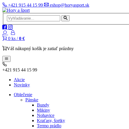
+421 915 44 15 99
eshop@horyasport.sk
0
ks /
0 €
Váš nákupný košík je zatiaľ prázdny
+421 915 44 15 99
Akcie
Novinky
Oblečenie
Pánske
Bundy
Mikiny
Nohavice
Kraťasy, šortky
Termo prádlo