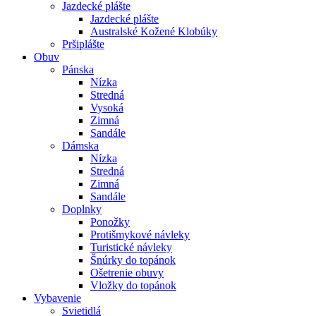
Jazdecké plášte
Jazdecké plášte
Australské Kožené Klobúky
Pršiplášte
Obuv
Pánska
Nízka
Stredná
Vysoká
Zimná
Sandále
Dámska
Nízka
Stredná
Zimná
Sandále
Doplnky
Ponožky
Protišmykové návleky
Turistické návleky
Šnúrky do topánok
Ošetrenie obuvy
Vložky do topánok
Vybavenie
Svietidlá