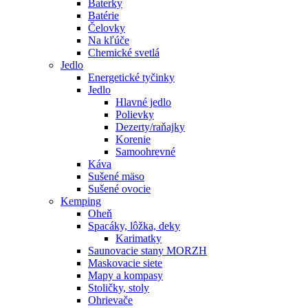
Baterky
Batérie
Čelovky
Na kľúče
Chemické svetlá
Jedlo
Energetické tyčinky
Jedlo
Hlavné jedlo
Polievky
Dezerty/raňajky
Korenie
Samoohrevné
Káva
Sušené mäso
Sušené ovocie
Kemping
Oheň
Spacáky, lôžka, deky
Karimatky
Saunovacie stany MORZH
Maskovacie siete
Mapy a kompasy
Stoličky, stoly
Ohrievače