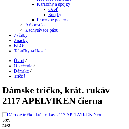
Karabíny a spojky
Oceľ
Spojky
Pracovné postroje
Arboristika
Zachytávače pádu
Zážitky
Značky
BLOG
Tabuľky veľkostí
Úvod
/
Oblečenie
/
Dámske
/
Tričká
Dámske tričko, krát. rukáv
2117 APELVIKEN čierna
prev
next