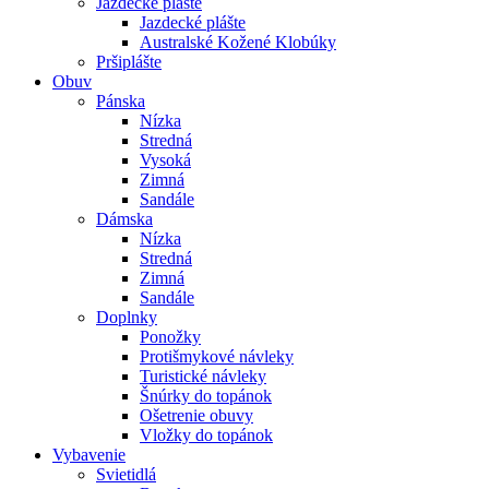
Jazdecké plášte
Jazdecké plášte
Australské Kožené Klobúky
Pršiplášte
Obuv
Pánska
Nízka
Stredná
Vysoká
Zimná
Sandále
Dámska
Nízka
Stredná
Zimná
Sandále
Doplnky
Ponožky
Protišmykové návleky
Turistické návleky
Šnúrky do topánok
Ošetrenie obuvy
Vložky do topánok
Vybavenie
Svietidlá