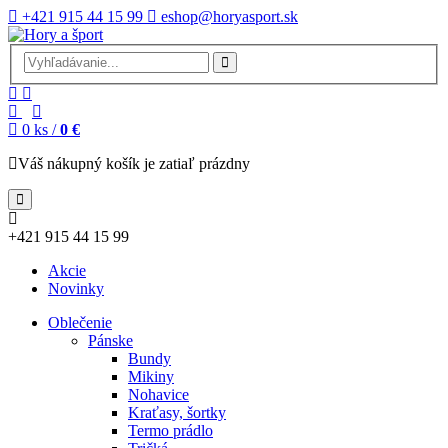
+421 915 44 15 99
eshop@horyasport.sk
0
ks /
0 €
Váš nákupný košík je zatiaľ prázdny
+421 915 44 15 99
Akcie
Novinky
Oblečenie
Pánske
Bundy
Mikiny
Nohavice
Kraťasy, šortky
Termo prádlo