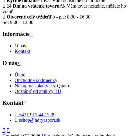
Rýchle dodanie
Tovar Vám odošleme do 24 hodín
14 Dní na vrátenie tovaru
Ak Vám tovar nesadne, môžete ho
vrátiť
Otvorené celý týždeň
Po - pia: 8:30 - 16:30
So: 9:00 - 12:00
Informácie
+
O nás
Kontakt
O nás
+
Úvod
Obchodné podmienky
Nákup na splátky cez Quatro
Odstúpiť od zmluvy TU
Kontakt
+
+421 915 44 15 99
eshop@horyasport.sk
Copyright (C) 2026
Hory a šport
. Všetky práva vyhradené.