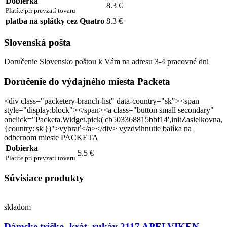
Dobierka
8.3 €
Platíte pri prevzatí tovaru
platba na splátky cez Quatro
8.3 €
Slovenská pošta
Doručenie Slovensko poštou k Vám na adresu 3-4 pracovné dni
Doručenie do výdajného miesta Packeta
<div class="packetery-branch-list" data-country="sk"><span
style="display:block"></span><a class="button small secondary"
onclick="Packeta.Widget.pick('cb503368815bbf14',initZasielkovna,
{country:'sk'})">vybrať</a></div> vyzdvihnutie balíka na
odbernom mieste PACKETA
Dobierka
5.5 €
Platíte pri prevzatí tovaru
Súvisiace produkty
skladom
Dámske tričko, krát. rukáv 2117 APELVIKEN