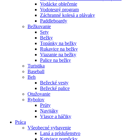
Vodácke oblečenie
Vodotesný program
Záchranné kolesá a plávaky
Paddleboardy
Bežkovanie
Sety
Bežky
Topánky na bežky
Rukavice na bežky
Viazanie na bežky
Palice na bežky
Turistika
Baseball
Beh
Bežecké vesty
Bežecké palice
Otužovanie
Rybolov
Prúty
Navijáky
Vlasce a háčiky
Práca
Všeobecné vybavenie
Laná a príslušenstvo
Kotviace pomôcky