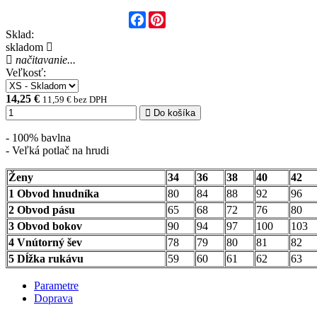
Facebook
Pinterest
Sklad:
skladom
načitavanie...
Veľkosť:
14,25 €
11,59 € bez DPH
Do košíka
- 100% bavlna
- Veľká potlač na hrudi
Ženy
34
36
38
40
42
1 Obvod hnudníka
80
84
88
92
96
2 Obvod pásu
65
68
72
76
80
3 Obvod bokov
90
94
97
100
103
4 Vnútorný šev
78
79
80
81
82
5 Dĺžka rukávu
59
60
61
62
63
Parametre
Doprava