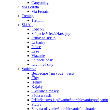
Canyoning
Via Ferrata
Via Ferrata
Trening
Trening
Ski Alp
Lopatky
Stúpacie železá/Haršajny
Prilby na skialp
Lyžiarky
Palice
Lyže
Viazanie
Stúpacie pásy
Lavínové sety
Vodáctvo
Bezpečnosť na vode - vesty
Člny
Helmy
Kajaky
Okuliare a masky
Pádla a veslá
Príslušenstvo k plávaniu/šnorchlovaniu/potápaniu
Plutvy
Sety na plávanie/šnorchlovanie/potápanie