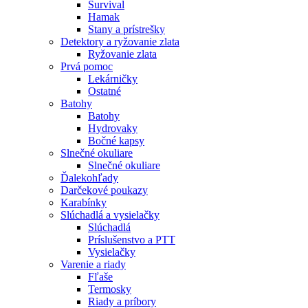
Survival
Hamak
Stany a prístrešky
Detektory a ryžovanie zlata
Ryžovanie zlata
Prvá pomoc
Lekárničky
Ostatné
Batohy
Batohy
Hydrovaky
Bočné kapsy
Slnečné okuliare
Slnečné okuliare
Ďalekohľady
Darčekové poukazy
Karabínky
Slúchadlá a vysielačky
Slúchadlá
Príslušenstvo a PTT
Vysielačky
Varenie a riady
Fľaše
Termosky
Riady a príbory