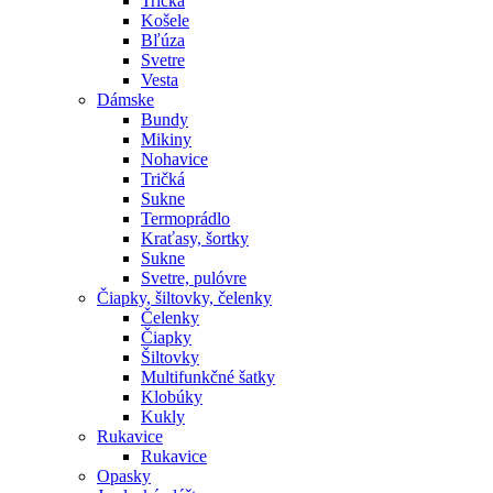
Tričká
Košele
Bľúza
Svetre
Vesta
Dámske
Bundy
Mikiny
Nohavice
Tričká
Sukne
Termoprádlo
Kraťasy, šortky
Sukne
Svetre, pulóvre
Čiapky, šiltovky, čelenky
Čelenky
Čiapky
Šiltovky
Multifunkčné šatky
Klobúky
Kukly
Rukavice
Rukavice
Opasky