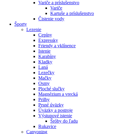
Variče a príslušenstvo
Variče
Kartuše a príslušenstvo
Čistenie vody
Športy
Lezenie
Cepíny
Expressky
Friendy a vklínence
Istenie
Karabíny
Kladky
Laná
Lezečky
Mačky
Osmy
Ploché slučky
Magnézium a vrecká
Prilby
Prsné úväzky
Úväzky a postroje
Výstupové istenie
Šróby do ľadu
Rukavice
Canyoning