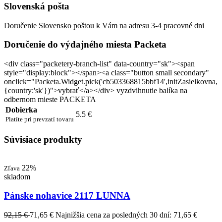
Slovenská pošta
Doručenie Slovensko poštou k Vám na adresu 3-4 pracovné dni
Doručenie do výdajného miesta Packeta
<div class="packetery-branch-list" data-country="sk"><span
style="display:block"></span><a class="button small secondary"
onclick="Packeta.Widget.pick('cb503368815bbf14',initZasielkovna,
{country:'sk'})">vybrať</a></div> vyzdvihnutie balíka na
odbernom mieste PACKETA
Dobierka
5.5 €
Platíte pri prevzatí tovaru
Súvisiace produkty
22%
Zľava
skladom
Pánske nohavice 2117 LUNNA
92,15 €
71,65 €
Najnižšia cena za posledných 30 dní: 71,65 €