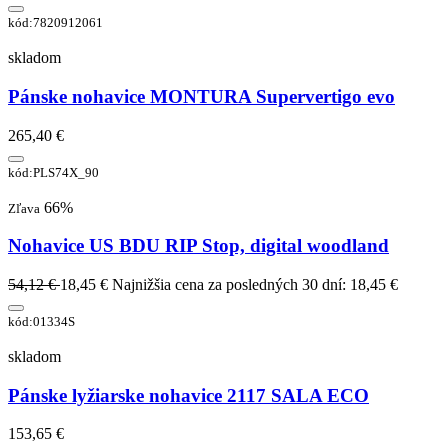
kód:7820912061
skladom
Pánske nohavice MONTURA Supervertigo evo
265,40 €
kód:PLS74X_90
66%
Zľava
Nohavice US BDU RIP Stop, digital woodland
54,12 €
18,45 €
Najnižšia cena za posledných 30 dní: 18,45 €
kód:01334S
skladom
Pánske lyžiarske nohavice 2117 SALA ECO
153,65 €