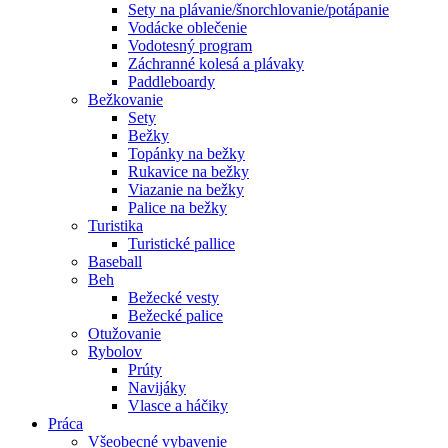
Sety na plávanie/šnorchlovanie/potápanie
Vodácke oblečenie
Vodotesný program
Záchranné kolesá a plávaky
Paddleboardy
Bežkovanie
Sety
Bežky
Topánky na bežky
Rukavice na bežky
Viazanie na bežky
Palice na bežky
Turistika
Turistické pallice
Baseball
Beh
Bežecké vesty
Bežecké palice
Otužovanie
Rybolov
Prúty
Navijáky
Vlasce a háčiky
Práca
Všeobecné vybavenie