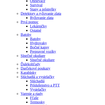
Ohrievače
Survival
Stany a prístrešky
Detektory a ryžovanie zlata
Ryžovanie zlata
Prvá pomoc
Lekárničky
Ostatné
Batohy
Batohy
Hydrovaky
Bočné kapsy
Prepravné vozíky
Slnečné okuliare
Slnečné okuliare
Ďalekohľady
Darčekové poukazy
Karabínky
Slúchadlá a vysielačky
Slúchadlá
Príslušenstvo a PTT
Vysielačky
Varenie a riady
Fľaše
Termosky