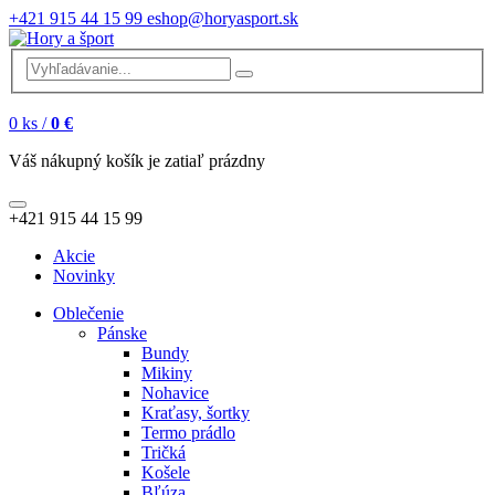
+421 915 44 15 99
eshop@horyasport.sk
0
ks /
0 €
Váš nákupný košík je zatiaľ prázdny
+421 915 44 15 99
Akcie
Novinky
Oblečenie
Pánske
Bundy
Mikiny
Nohavice
Kraťasy, šortky
Termo prádlo
Tričká
Košele
Bľúza