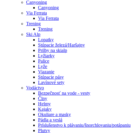
Canyoning
Canyoning
Via Ferrata
Via Ferrata
Trening
Trening
Ski Alp
Lopatky
Stúpacie železá/Haršajny
Prilby na skialp
Lyžiarky
Palice
Lyže
Viazanie
Stúpacie pásy
Lavínové sety
Vodáctvo
Bezpečnosť na vode - vesty
Člny
Helmy
Kajaky
Okuliare a masky
Pádla a veslá
Príslušenstvo k plávaniu/šnorchlovaniu/potápaniu
Plutvy