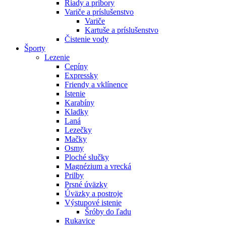
Riady a príbory
Variče a príslušenstvo
Variče
Kartuše a príslušenstvo
Čistenie vody
Športy
Lezenie
Cepíny
Expressky
Friendy a vklínence
Istenie
Karabíny
Kladky
Laná
Lezečky
Mačky
Osmy
Ploché slučky
Magnézium a vrecká
Prilby
Prsné úväzky
Úväzky a postroje
Výstupové istenie
Šróby do ľadu
Rukavice