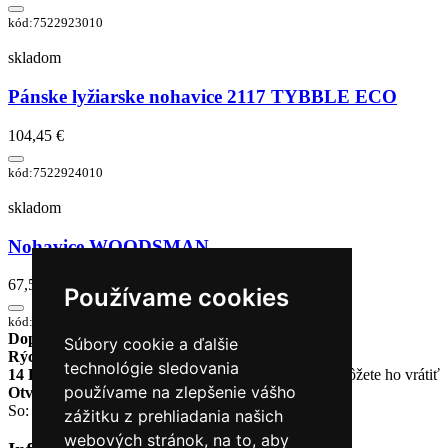
kód:7522923010
skladom
Pánske lyžiarske nohavice 2117 TYBBLE ECO
104,45 €
kód:7522924010
skladom
Nohavice WOODSMAN
67,55 €
Používame cookies
kód:SP-WDN-DC-8485A
Doprava zadarmo
pri objednávke nad 230€
Súbory cookie a ďalšie
Rýchle dodanie
Tovar Vám odošleme do 24 hodín
technológie sledovania
14 Dní na vrátenie tovaru
Ak Vám tovar nesadne, môžete ho vrátiť
používame na zlepšenie vášho
Otvorené celý týždeň
Po - pia: 8:30 - 16:30
So: 9:00 - 12:00
zážitku z prehliadania našich
webových stránok, na to, aby