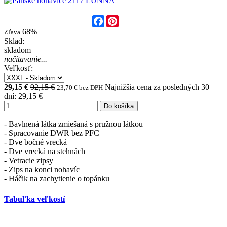
Facebook
Pinterest
68%
Zľava
Sklad:
skladom
načitavanie...
Veľkosť:
29,15 €
92,15 €
Najnižšia cena za posledných 30
23,70 € bez DPH
dní: 29,15 €
Do košíka
- Bavlnená látka zmiešaná s pružnou látkou
- Spracovanie DWR bez PFC
- Dve bočné vrecká
- Dve vrecká na stehnách
- Vetracie zipsy
- Zips na konci nohavíc
- Háčik na zachytienie o topánku
Tabuľka veľkostí