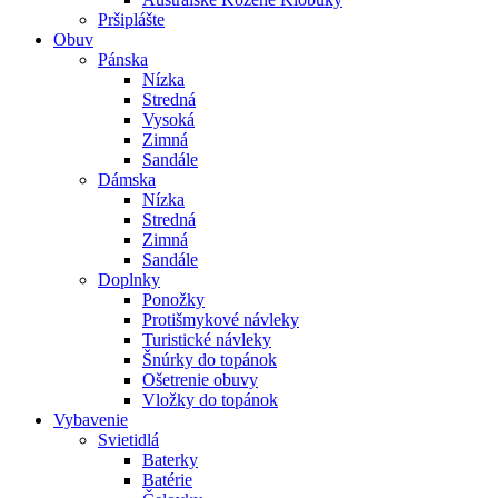
Pršiplášte
Obuv
Pánska
Nízka
Stredná
Vysoká
Zimná
Sandále
Dámska
Nízka
Stredná
Zimná
Sandále
Doplnky
Ponožky
Protišmykové návleky
Turistické návleky
Šnúrky do topánok
Ošetrenie obuvy
Vložky do topánok
Vybavenie
Svietidlá
Baterky
Batérie