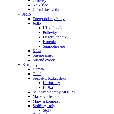
Čelovky
Na kľúče
Chemické svetlá
Jedlo
Energetické tyčinky
Jedlo
Hlavné jedlo
Polievky
Dezerty/raňajky
Korenie
Samoohrevné
Káva
Sušené mäso
Sušené ovocie
Kemping
Hamak
Oheň
Spacáky, lôžka, deky
Karimatky
Lôžka
Saunovacie stany MORZH
Maskovacie siete
Mapy a kompasy
Stoličky, stoly
Stoly