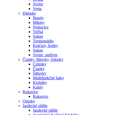
Svetre
Vesta
Dámske
Bundy
Mikiny
Nohavice
Tričká
Sukne
Termoprádlo
Kraťasy, šortky
Sukne
Svetre, pulóvre
Čiapky, šiltovky, čelenky
Čelenky
Čiapky
Šiltovky
Multifunkčné šatky
Klobúky
Kukly
Rukavice
Rukavice
Opasky
Jazdecké plášte
Jazdecké plášte
Australské Kožené Klobúky