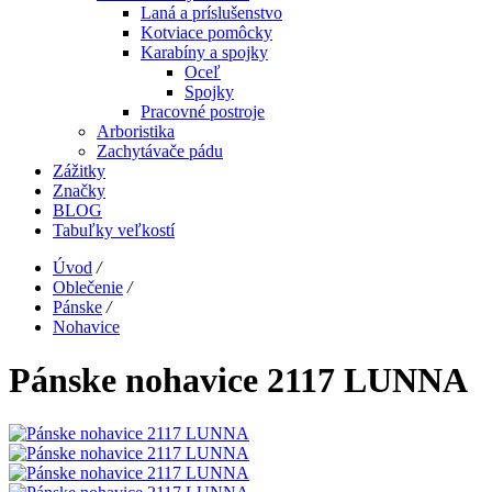
Laná a príslušenstvo
Kotviace pomôcky
Karabíny a spojky
Oceľ
Spojky
Pracovné postroje
Arboristika
Zachytávače pádu
Zážitky
Značky
BLOG
Tabuľky veľkostí
Úvod
/
Oblečenie
/
Pánske
/
Nohavice
Pánske nohavice 2117 LUNNA