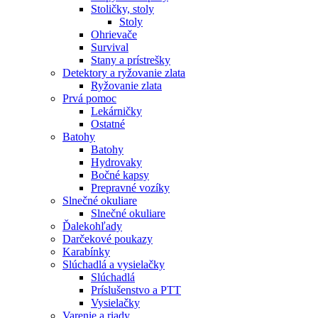
Stoličky, stoly
Stoly
Ohrievače
Survival
Stany a prístrešky
Detektory a ryžovanie zlata
Ryžovanie zlata
Prvá pomoc
Lekárničky
Ostatné
Batohy
Batohy
Hydrovaky
Bočné kapsy
Prepravné vozíky
Slnečné okuliare
Slnečné okuliare
Ďalekohľady
Darčekové poukazy
Karabínky
Slúchadlá a vysielačky
Slúchadlá
Príslušenstvo a PTT
Vysielačky
Varenie a riady