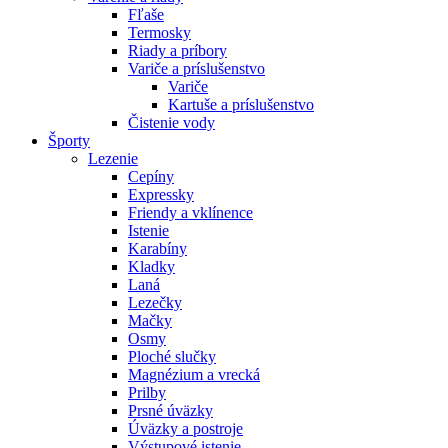
Fľaše
Termosky
Riady a príbory
Variče a príslušenstvo
Variče
Kartuše a príslušenstvo
Čistenie vody
Športy
Lezenie
Cepíny
Expressky
Friendy a vklínence
Istenie
Karabíny
Kladky
Laná
Lezečky
Mačky
Osmy
Ploché slučky
Magnézium a vrecká
Prilby
Prsné úväzky
Úväzky a postroje
Výstupové istenie