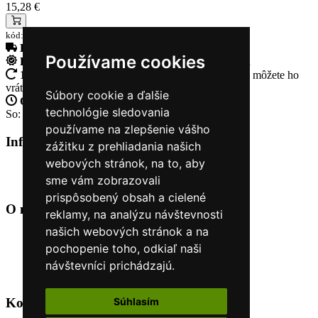
15,28 €
kód:7953907_020
Doprava zadarmo
pri objednávke nad 230€
Používame cookies
Rýchle dodanie
Tovar Vám odošleme do 24 hodín
14 Dní na vrátenie tovaru
Ak Vám tovar nesadne, môžete ho
vrátiť
Súbory cookie a ďalšie
Otvorené celý týždeň
Po - pia: 8:30 - 16:30
technológie sledovania
So: 9:00 - 12:00
používame na zlepšenie vášho
Informácie
+
zážitku z prehliadania našich
webových stránok, na to, aby
O nás
sme vám zobrazovali
Kontakt
prispôsobený obsah a cielené
O nás
+
reklamy, na analýzu návštevnosti
našich webových stránok a na
Úvod
pochopenie toho, odkiaľ naši
Obchodné podmienky
Nákup na splátky cez Quatro
návštevníci prichádzajú.
Odstúpiť od zmluvy TU
Kontakt
+
Súhlasím