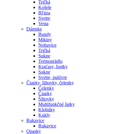
Tričká
Košele
Bľúza
Svetre
Vesta
Dámske
Bundy
Mikiny
Nohavice
Tričká
Sukne
Termoprádlo
Kraťasy, šortky
Sukne
Svetre, pulóvre
Čiapky, šiltovky, čelenky
Čelenky
Čiapky
Šiltovky
Multifunkčné šatky
Klobúky
Kukly
Rukavice
Rukavice
Opasky