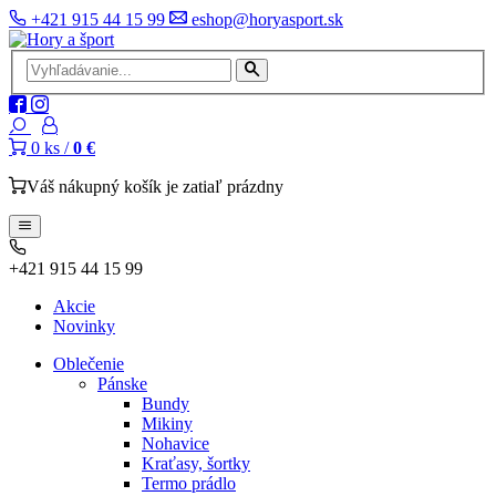
+421 915 44 15 99
eshop@horyasport.sk
0
ks /
0 €
Váš nákupný košík je zatiaľ prázdny
+421 915 44 15 99
Akcie
Novinky
Oblečenie
Pánske
Bundy
Mikiny
Nohavice
Kraťasy, šortky
Termo prádlo