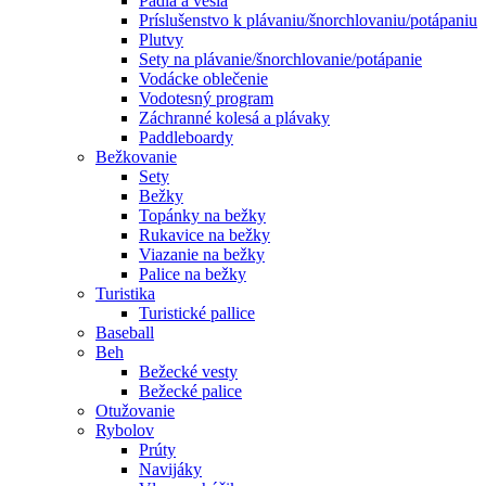
Pádla a veslá
Príslušenstvo k plávaniu/šnorchlovaniu/potápaniu
Plutvy
Sety na plávanie/šnorchlovanie/potápanie
Vodácke oblečenie
Vodotesný program
Záchranné kolesá a plávaky
Paddleboardy
Bežkovanie
Sety
Bežky
Topánky na bežky
Rukavice na bežky
Viazanie na bežky
Palice na bežky
Turistika
Turistické pallice
Baseball
Beh
Bežecké vesty
Bežecké palice
Otužovanie
Rybolov
Prúty
Navijáky