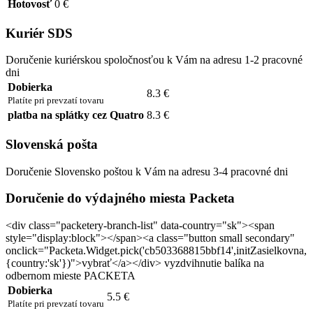
Hotovosť
0 €
Kuriér SDS
Doručenie kuriérskou spoločnosťou k Vám na adresu 1-2 pracovné
dni
Dobierka
8.3 €
Platíte pri prevzatí tovaru
platba na splátky cez Quatro
8.3 €
Slovenská pošta
Doručenie Slovensko poštou k Vám na adresu 3-4 pracovné dni
Doručenie do výdajného miesta Packeta
<div class="packetery-branch-list" data-country="sk"><span
style="display:block"></span><a class="button small secondary"
onclick="Packeta.Widget.pick('cb503368815bbf14',initZasielkovna,
{country:'sk'})">vybrať</a></div> vyzdvihnutie balíka na
odbernom mieste PACKETA
Dobierka
5.5 €
Platíte pri prevzatí tovaru