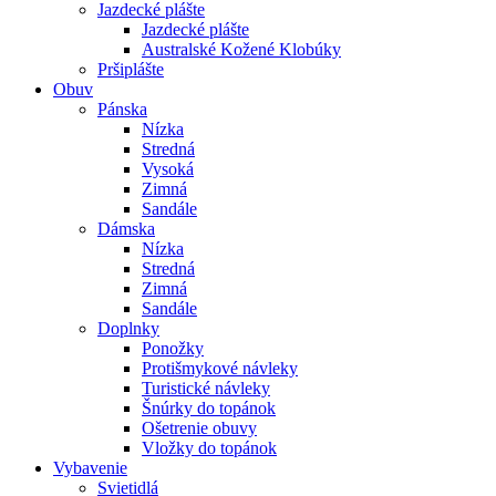
Jazdecké plášte
Jazdecké plášte
Australské Kožené Klobúky
Pršiplášte
Obuv
Pánska
Nízka
Stredná
Vysoká
Zimná
Sandále
Dámska
Nízka
Stredná
Zimná
Sandále
Doplnky
Ponožky
Protišmykové návleky
Turistické návleky
Šnúrky do topánok
Ošetrenie obuvy
Vložky do topánok
Vybavenie
Svietidlá