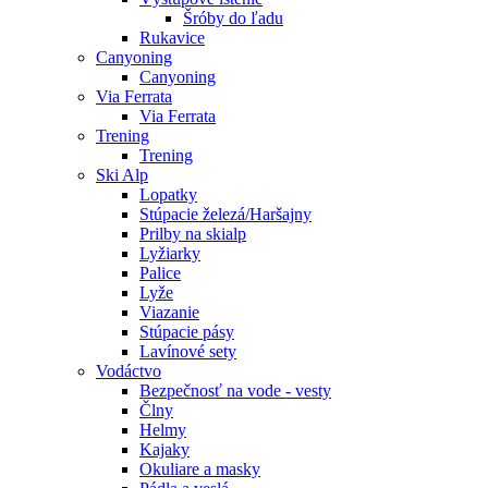
Šróby do ľadu
Rukavice
Canyoning
Canyoning
Via Ferrata
Via Ferrata
Trening
Trening
Ski Alp
Lopatky
Stúpacie železá/Haršajny
Prilby na skialp
Lyžiarky
Palice
Lyže
Viazanie
Stúpacie pásy
Lavínové sety
Vodáctvo
Bezpečnosť na vode - vesty
Člny
Helmy
Kajaky
Okuliare a masky