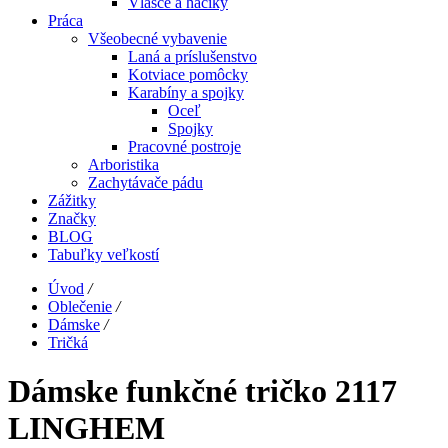
Vlasce a háčiky
Práca
Všeobecné vybavenie
Laná a príslušenstvo
Kotviace pomôcky
Karabíny a spojky
Oceľ
Spojky
Pracovné postroje
Arboristika
Zachytávače pádu
Zážitky
Značky
BLOG
Tabuľky veľkostí
Úvod
/
Oblečenie
/
Dámske
/
Tričká
Dámske funkčné tričko 2117
LINGHEM