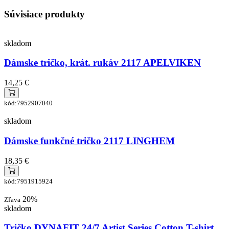
Súvisiace produkty
skladom
Dámske tričko, krát. rukáv 2117 APELVIKEN
14,25 €
kód:7952907040
skladom
Dámske funkčné tričko 2117 LINGHEM
18,35 €
kód:7951915924
20%
Zľava
skladom
Tričko DYNAFIT 24/7 Artist Series Cotton T-shirt