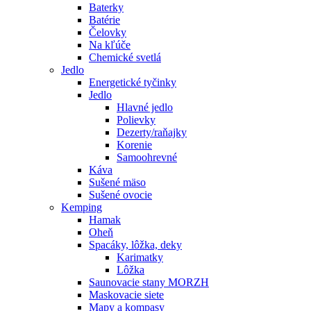
Baterky
Batérie
Čelovky
Na kľúče
Chemické svetlá
Jedlo
Energetické tyčinky
Jedlo
Hlavné jedlo
Polievky
Dezerty/raňajky
Korenie
Samoohrevné
Káva
Sušené mäso
Sušené ovocie
Kemping
Hamak
Oheň
Spacáky, lôžka, deky
Karimatky
Lôžka
Saunovacie stany MORZH
Maskovacie siete
Mapy a kompasy