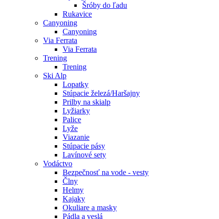
Šróby do ľadu
Rukavice
Canyoning
Canyoning
Via Ferrata
Via Ferrata
Trening
Trening
Ski Alp
Lopatky
Stúpacie železá/Haršajny
Prilby na skialp
Lyžiarky
Palice
Lyže
Viazanie
Stúpacie pásy
Lavínové sety
Vodáctvo
Bezpečnosť na vode - vesty
Člny
Helmy
Kajaky
Okuliare a masky
Pádla a veslá