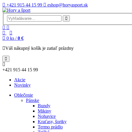
+421 915 44 15 99
eshop@horyasport.sk
0
ks /
0 €
Váš nákupný košík je zatiaľ prázdny
+421 915 44 15 99
Akcie
Novinky
Oblečenie
Pánske
Bundy
Mikiny
Nohavice
Kraťasy, šortky
Termo prádlo