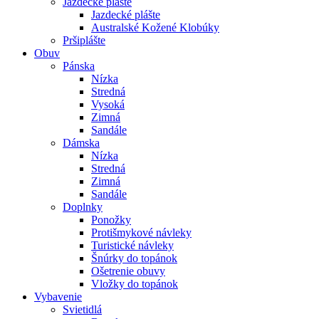
Jazdecké plášte
Jazdecké plášte
Australské Kožené Klobúky
Pršiplášte
Obuv
Pánska
Nízka
Stredná
Vysoká
Zimná
Sandále
Dámska
Nízka
Stredná
Zimná
Sandále
Doplnky
Ponožky
Protišmykové návleky
Turistické návleky
Šnúrky do topánok
Ošetrenie obuvy
Vložky do topánok
Vybavenie
Svietidlá