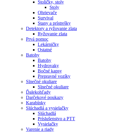
Stoličky, stoly
Stoly
Ohrievače
Survival
Stany a prístrešky
Detektory a ryžovanie zlata
Ryžovanie zlata
Prvá pomoc
Lekárničky
Ostatné
Batohy
Batohy
Hydrovaky
Bočné kapsy
Prepravné vozíky
Slnečné okuliare
Slnečné okuliare
Ďalekohľady
Darčekové poukazy
Karabínky
Slúchadlá a vysielačky
Slúchadlá
Príslušenstvo a PTT
Vysielačky
Varenie a riady