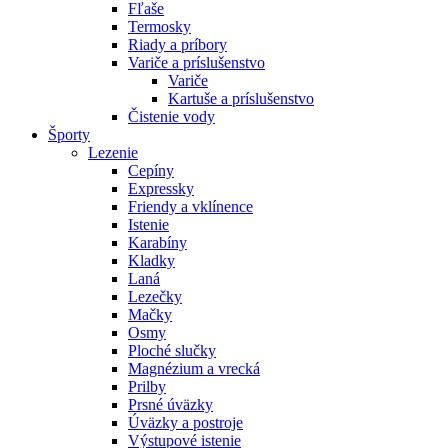
Fľaše
Termosky
Riady a príbory
Variče a príslušenstvo
Variče
Kartuše a príslušenstvo
Čistenie vody
Športy
Lezenie
Cepíny
Expressky
Friendy a vklínence
Istenie
Karabíny
Kladky
Laná
Lezečky
Mačky
Osmy
Ploché slučky
Magnézium a vrecká
Prilby
Prsné úväzky
Úväzky a postroje
Výstupové istenie