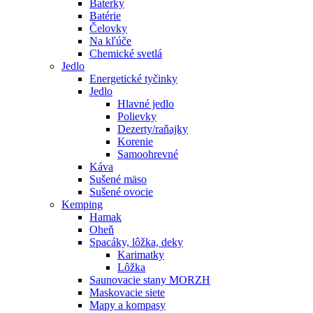
Baterky
Batérie
Čelovky
Na kľúče
Chemické svetlá
Jedlo
Energetické tyčinky
Jedlo
Hlavné jedlo
Polievky
Dezerty/raňajky
Korenie
Samoohrevné
Káva
Sušené mäso
Sušené ovocie
Kemping
Hamak
Oheň
Spacáky, lôžka, deky
Karimatky
Lôžka
Saunovacie stany MORZH
Maskovacie siete
Mapy a kompasy