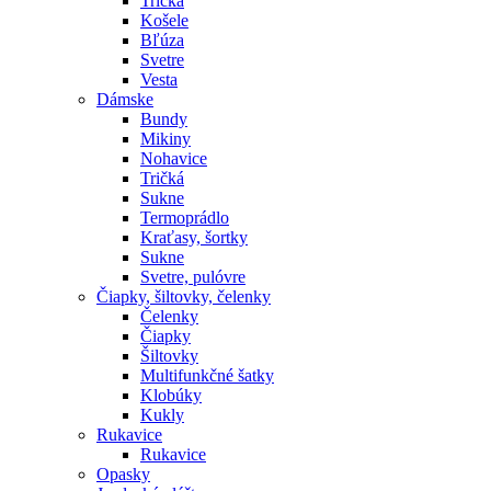
Tričká
Košele
Bľúza
Svetre
Vesta
Dámske
Bundy
Mikiny
Nohavice
Tričká
Sukne
Termoprádlo
Kraťasy, šortky
Sukne
Svetre, pulóvre
Čiapky, šiltovky, čelenky
Čelenky
Čiapky
Šiltovky
Multifunkčné šatky
Klobúky
Kukly
Rukavice
Rukavice
Opasky