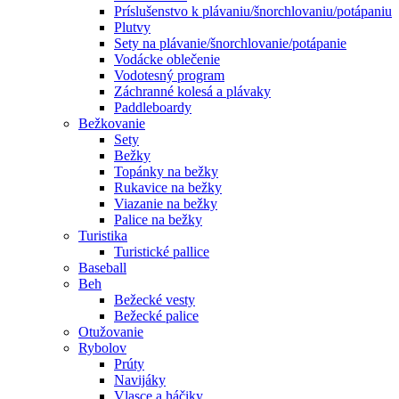
Príslušenstvo k plávaniu/šnorchlovaniu/potápaniu
Plutvy
Sety na plávanie/šnorchlovanie/potápanie
Vodácke oblečenie
Vodotesný program
Záchranné kolesá a plávaky
Paddleboardy
Bežkovanie
Sety
Bežky
Topánky na bežky
Rukavice na bežky
Viazanie na bežky
Palice na bežky
Turistika
Turistické pallice
Baseball
Beh
Bežecké vesty
Bežecké palice
Otužovanie
Rybolov
Prúty
Navijáky
Vlasce a háčiky