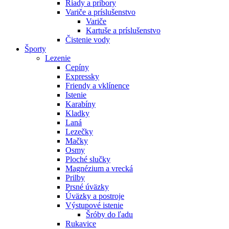
Riady a príbory
Variče a príslušenstvo
Variče
Kartuše a príslušenstvo
Čistenie vody
Športy
Lezenie
Cepíny
Expressky
Friendy a vklínence
Istenie
Karabíny
Kladky
Laná
Lezečky
Mačky
Osmy
Ploché slučky
Magnézium a vrecká
Prilby
Prsné úväzky
Úväzky a postroje
Výstupové istenie
Šróby do ľadu
Rukavice