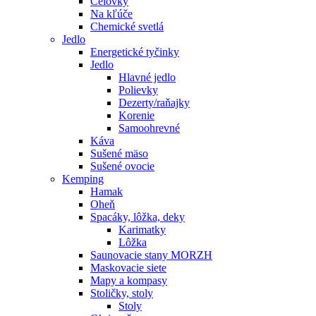
Čelovky
Na kľúče
Chemické svetlá
Jedlo
Energetické tyčinky
Jedlo
Hlavné jedlo
Polievky
Dezerty/raňajky
Korenie
Samoohrevné
Káva
Sušené mäso
Sušené ovocie
Kemping
Hamak
Oheň
Spacáky, lôžka, deky
Karimatky
Lôžka
Saunovacie stany MORZH
Maskovacie siete
Mapy a kompasy
Stoličky, stoly
Stoly