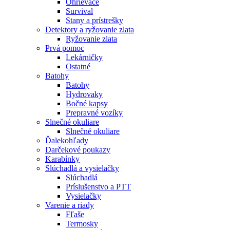
Ohrievače
Survival
Stany a prístrešky
Detektory a ryžovanie zlata
Ryžovanie zlata
Prvá pomoc
Lekárničky
Ostatné
Batohy
Batohy
Hydrovaky
Bočné kapsy
Prepravné vozíky
Slnečné okuliare
Slnečné okuliare
Ďalekohľady
Darčekové poukazy
Karabínky
Slúchadlá a vysielačky
Slúchadlá
Príslušenstvo a PTT
Vysielačky
Varenie a riady
Fľaše
Termosky