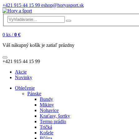
+421 915 44 15 99
eshop@horyasport.sk
0
ks /
0 €
Váš nákupný košík je zatiaľ prázdny
+421 915 44 15 99
Akcie
Novinky
Oblečenie
Pánske
Bundy
Mikiny
Nohavice
Kraťasy, šortky
Termo prádlo
Tričká
Košele
Bľúza