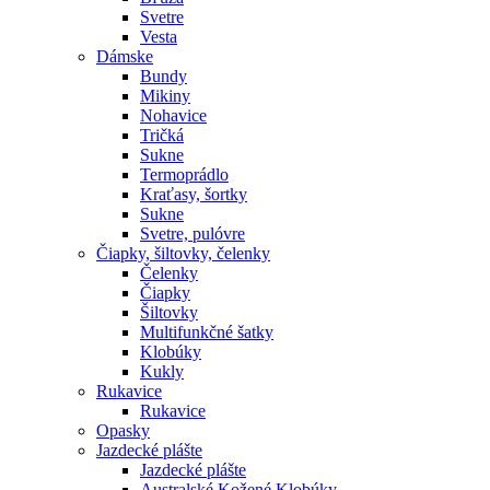
Svetre
Vesta
Dámske
Bundy
Mikiny
Nohavice
Tričká
Sukne
Termoprádlo
Kraťasy, šortky
Sukne
Svetre, pulóvre
Čiapky, šiltovky, čelenky
Čelenky
Čiapky
Šiltovky
Multifunkčné šatky
Klobúky
Kukly
Rukavice
Rukavice
Opasky
Jazdecké plášte
Jazdecké plášte
Australské Kožené Klobúky