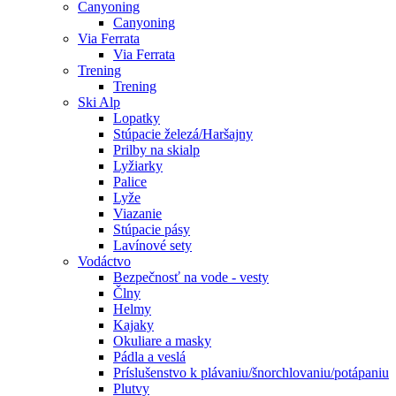
Canyoning
Canyoning
Via Ferrata
Via Ferrata
Trening
Trening
Ski Alp
Lopatky
Stúpacie železá/Haršajny
Prilby na skialp
Lyžiarky
Palice
Lyže
Viazanie
Stúpacie pásy
Lavínové sety
Vodáctvo
Bezpečnosť na vode - vesty
Člny
Helmy
Kajaky
Okuliare a masky
Pádla a veslá
Príslušenstvo k plávaniu/šnorchlovaniu/potápaniu
Plutvy