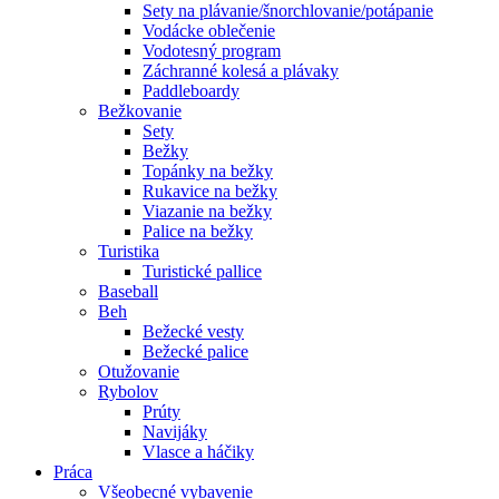
Sety na plávanie/šnorchlovanie/potápanie
Vodácke oblečenie
Vodotesný program
Záchranné kolesá a plávaky
Paddleboardy
Bežkovanie
Sety
Bežky
Topánky na bežky
Rukavice na bežky
Viazanie na bežky
Palice na bežky
Turistika
Turistické pallice
Baseball
Beh
Bežecké vesty
Bežecké palice
Otužovanie
Rybolov
Prúty
Navijáky
Vlasce a háčiky
Práca
Všeobecné vybavenie