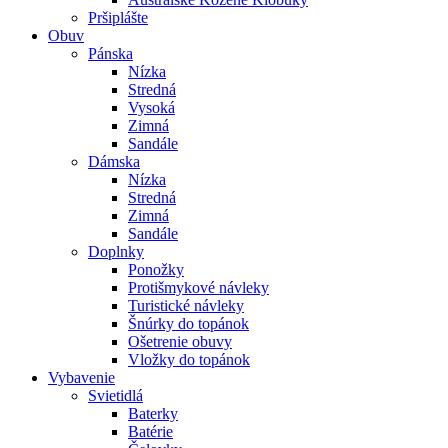
Pršiplášte
Obuv
Pánska
Nízka
Stredná
Vysoká
Zimná
Sandále
Dámska
Nízka
Stredná
Zimná
Sandále
Doplnky
Ponožky
Protišmykové návleky
Turistické návleky
Šnúrky do topánok
Ošetrenie obuvy
Vložky do topánok
Vybavenie
Svietidlá
Baterky
Batérie