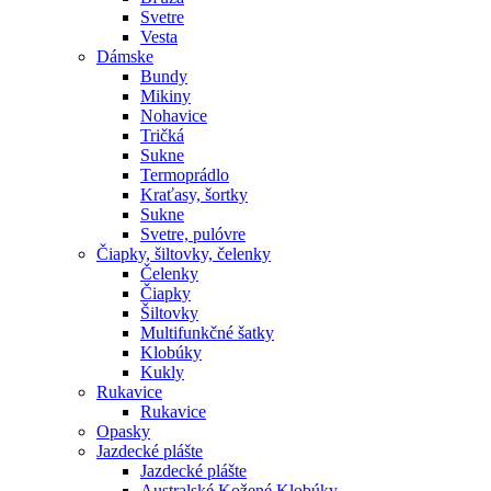
Svetre
Vesta
Dámske
Bundy
Mikiny
Nohavice
Tričká
Sukne
Termoprádlo
Kraťasy, šortky
Sukne
Svetre, pulóvre
Čiapky, šiltovky, čelenky
Čelenky
Čiapky
Šiltovky
Multifunkčné šatky
Klobúky
Kukly
Rukavice
Rukavice
Opasky
Jazdecké plášte
Jazdecké plášte
Australské Kožené Klobúky