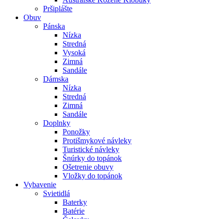
Pršiplášte
Obuv
Pánska
Nízka
Stredná
Vysoká
Zimná
Sandále
Dámska
Nízka
Stredná
Zimná
Sandále
Doplnky
Ponožky
Protišmykové návleky
Turistické návleky
Šnúrky do topánok
Ošetrenie obuvy
Vložky do topánok
Vybavenie
Svietidlá
Baterky
Batérie