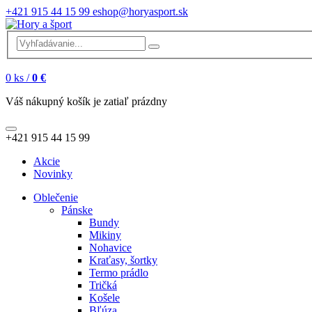
+421 915 44 15 99
eshop@horyasport.sk
0
ks /
0 €
Váš nákupný košík je zatiaľ prázdny
+421 915 44 15 99
Akcie
Novinky
Oblečenie
Pánske
Bundy
Mikiny
Nohavice
Kraťasy, šortky
Termo prádlo
Tričká
Košele
Bľúza