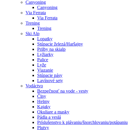
Canyoning
Canyoning
Via Ferrata
Via Ferrata
Trening
Trening
Ski Alp
Lopatky
Stúpacie železá/Haršajny
Prilby na skialp
Lyžiarky
Palice
Lyže
Viazanie
Stúpacie pásy
Lavínové sety
Vodáctvo
Bezpečnosť na vode - vesty
Člny
Helmy
Kajaky
Okuliare a masky
Pádla a veslá
Príslušenstvo k plávaniu/šnorchlovaniu/potápaniu
Plutvy