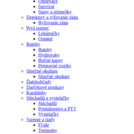
Ohrievače
Survival
Stany a prístrešky
Detektory a ryžovanie zlata
Ryžovanie zlata
Prvá pomoc
Lekárničky
Ostatné
Batohy
Batohy
Hydrovaky
Bočné kapsy
Prepravné vozíky
Slnečné okuliare
Slnečné okuliare
Ďalekohľady
Darčekové poukazy
Karabínky
Slúchadlá a vysielačky
Slúchadlá
Príslušenstvo a PTT
Vysielačky
Varenie a riady
Fľaše
Termosky