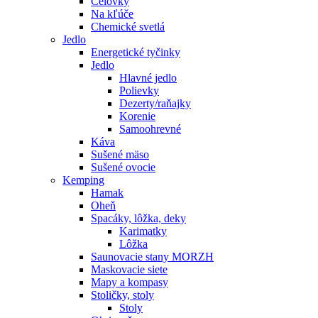
Čelovky
Na kľúče
Chemické svetlá
Jedlo
Energetické tyčinky
Jedlo
Hlavné jedlo
Polievky
Dezerty/raňajky
Korenie
Samoohrevné
Káva
Sušené mäso
Sušené ovocie
Kemping
Hamak
Oheň
Spacáky, lôžka, deky
Karimatky
Lôžka
Saunovacie stany MORZH
Maskovacie siete
Mapy a kompasy
Stoličky, stoly
Stoly