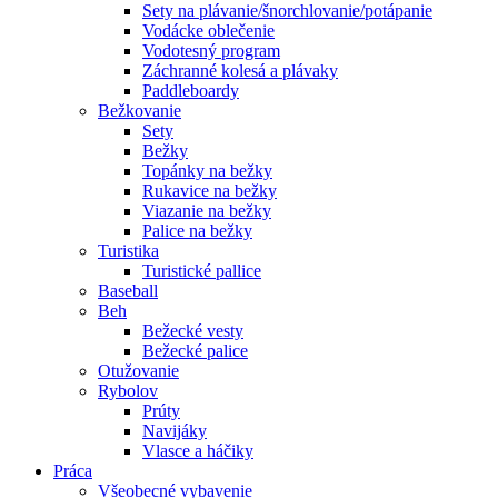
Sety na plávanie/šnorchlovanie/potápanie
Vodácke oblečenie
Vodotesný program
Záchranné kolesá a plávaky
Paddleboardy
Bežkovanie
Sety
Bežky
Topánky na bežky
Rukavice na bežky
Viazanie na bežky
Palice na bežky
Turistika
Turistické pallice
Baseball
Beh
Bežecké vesty
Bežecké palice
Otužovanie
Rybolov
Prúty
Navijáky
Vlasce a háčiky
Práca
Všeobecné vybavenie