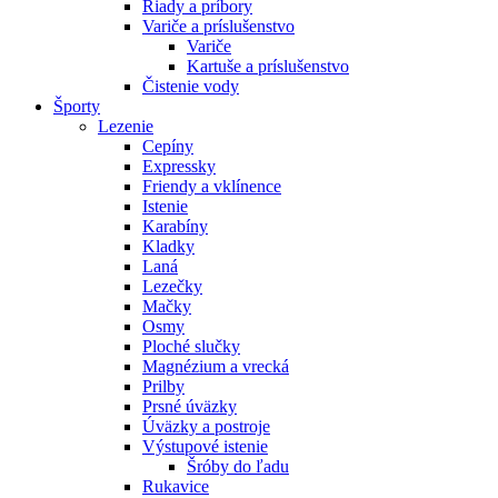
Riady a príbory
Variče a príslušenstvo
Variče
Kartuše a príslušenstvo
Čistenie vody
Športy
Lezenie
Cepíny
Expressky
Friendy a vklínence
Istenie
Karabíny
Kladky
Laná
Lezečky
Mačky
Osmy
Ploché slučky
Magnézium a vrecká
Prilby
Prsné úväzky
Úväzky a postroje
Výstupové istenie
Šróby do ľadu
Rukavice