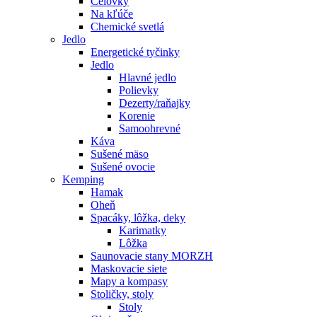
Čelovky
Na kľúče
Chemické svetlá
Jedlo
Energetické tyčinky
Jedlo
Hlavné jedlo
Polievky
Dezerty/raňajky
Korenie
Samoohrevné
Káva
Sušené mäso
Sušené ovocie
Kemping
Hamak
Oheň
Spacáky, lôžka, deky
Karimatky
Lôžka
Saunovacie stany MORZH
Maskovacie siete
Mapy a kompasy
Stoličky, stoly
Stoly