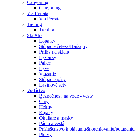
Canyoning
Canyoning
Via Ferrata
Via Ferrata
Trening
Trening
Ski Alp
Lopatky
Stúpacie železá/Haršajny
Prilby na skialp
Lyžiarky
Palice
Lyže
Viazanie
Stúpacie pásy
Lavínové sety
Vodáctvo
Bezpečnosť na vode - vesty
Člny
Helmy
Kajaky
Okuliare a masky
Pádla a veslá
Príslušenstvo k plávaniu/šnorchlovaniu/potápaniu
Plutvy