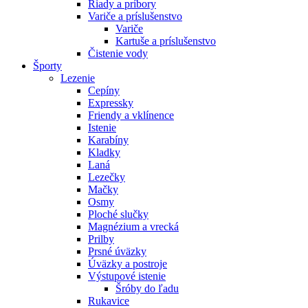
Riady a príbory
Variče a príslušenstvo
Variče
Kartuše a príslušenstvo
Čistenie vody
Športy
Lezenie
Cepíny
Expressky
Friendy a vklínence
Istenie
Karabíny
Kladky
Laná
Lezečky
Mačky
Osmy
Ploché slučky
Magnézium a vrecká
Prilby
Prsné úväzky
Úväzky a postroje
Výstupové istenie
Šróby do ľadu
Rukavice