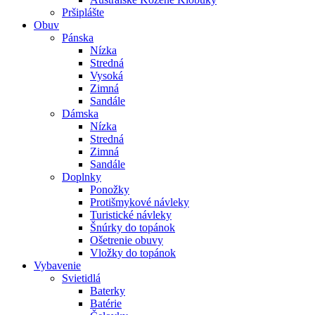
Pršiplášte
Obuv
Pánska
Nízka
Stredná
Vysoká
Zimná
Sandále
Dámska
Nízka
Stredná
Zimná
Sandále
Doplnky
Ponožky
Protišmykové návleky
Turistické návleky
Šnúrky do topánok
Ošetrenie obuvy
Vložky do topánok
Vybavenie
Svietidlá
Baterky
Batérie