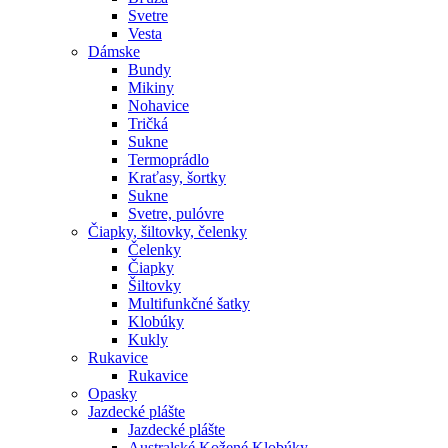
Svetre
Vesta
Dámske
Bundy
Mikiny
Nohavice
Tričká
Sukne
Termoprádlo
Kraťasy, šortky
Sukne
Svetre, pulóvre
Čiapky, šiltovky, čelenky
Čelenky
Čiapky
Šiltovky
Multifunkčné šatky
Klobúky
Kukly
Rukavice
Rukavice
Opasky
Jazdecké plášte
Jazdecké plášte
Australské Kožené Klobúky