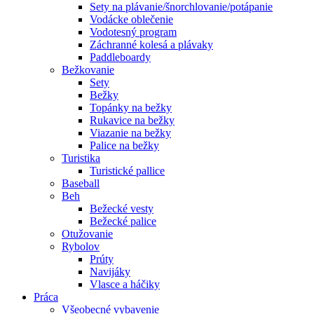
Sety na plávanie/šnorchlovanie/potápanie
Vodácke oblečenie
Vodotesný program
Záchranné kolesá a plávaky
Paddleboardy
Bežkovanie
Sety
Bežky
Topánky na bežky
Rukavice na bežky
Viazanie na bežky
Palice na bežky
Turistika
Turistické pallice
Baseball
Beh
Bežecké vesty
Bežecké palice
Otužovanie
Rybolov
Prúty
Navijáky
Vlasce a háčiky
Práca
Všeobecné vybavenie