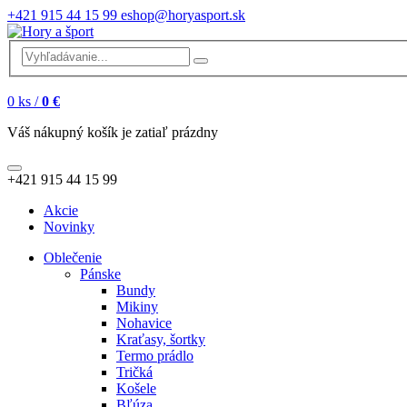
+421 915 44 15 99
eshop@horyasport.sk
0
ks /
0 €
Váš nákupný košík je zatiaľ prázdny
+421 915 44 15 99
Akcie
Novinky
Oblečenie
Pánske
Bundy
Mikiny
Nohavice
Kraťasy, šortky
Termo prádlo
Tričká
Košele
Bľúza