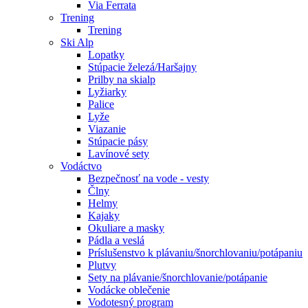
Via Ferrata
Trening
Trening
Ski Alp
Lopatky
Stúpacie železá/Haršajny
Prilby na skialp
Lyžiarky
Palice
Lyže
Viazanie
Stúpacie pásy
Lavínové sety
Vodáctvo
Bezpečnosť na vode - vesty
Člny
Helmy
Kajaky
Okuliare a masky
Pádla a veslá
Príslušenstvo k plávaniu/šnorchlovaniu/potápaniu
Plutvy
Sety na plávanie/šnorchlovanie/potápanie
Vodácke oblečenie
Vodotesný program