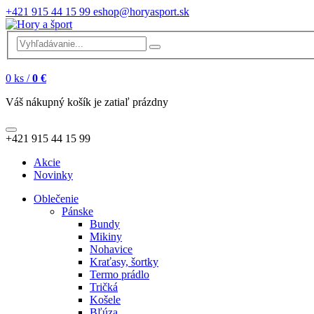
+421 915 44 15 99
eshop@horyasport.sk
0
ks /
0 €
Váš nákupný košík je zatiaľ prázdny
+421 915 44 15 99
Akcie
Novinky
Oblečenie
Pánske
Bundy
Mikiny
Nohavice
Kraťasy, šortky
Termo prádlo
Tričká
Košele
Bľúza