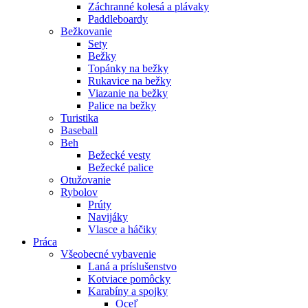
Záchranné kolesá a plávaky
Paddleboardy
Bežkovanie
Sety
Bežky
Topánky na bežky
Rukavice na bežky
Viazanie na bežky
Palice na bežky
Turistika
Baseball
Beh
Bežecké vesty
Bežecké palice
Otužovanie
Rybolov
Prúty
Navijáky
Vlasce a háčiky
Práca
Všeobecné vybavenie
Laná a príslušenstvo
Kotviace pomôcky
Karabíny a spojky
Oceľ