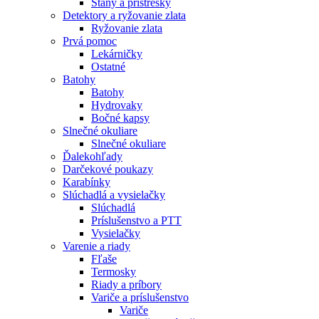
Stany a prístrešky
Detektory a ryžovanie zlata
Ryžovanie zlata
Prvá pomoc
Lekárničky
Ostatné
Batohy
Batohy
Hydrovaky
Bočné kapsy
Slnečné okuliare
Slnečné okuliare
Ďalekohľady
Darčekové poukazy
Karabínky
Slúchadlá a vysielačky
Slúchadlá
Príslušenstvo a PTT
Vysielačky
Varenie a riady
Fľaše
Termosky
Riady a príbory
Variče a príslušenstvo
Variče