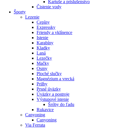
Kartuše a príslušenstvo
Čistenie vody
Športy
Lezenie
Cepíny
Expressky
Friendy a vklínence
Istenie
Karabíny
Kladky
Laná
Lezečky
Mačky
Osmy
Ploché slučky
Magnézium a vrecká
Prilby
Prsné úväzky
Úväzky a postroje
Výstupové istenie
Šróby do ľadu
Rukavice
Canyoning
Canyoning
Via Ferrata