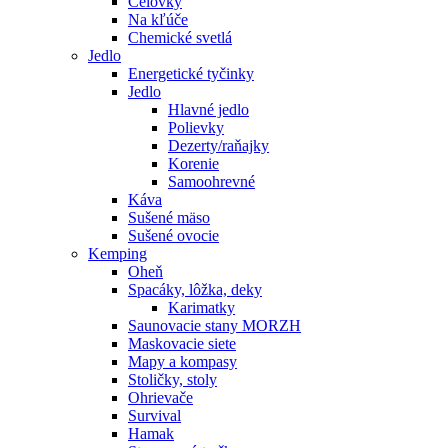
Čelovky
Na kľúče
Chemické svetlá
Jedlo
Energetické tyčinky
Jedlo
Hlavné jedlo
Polievky
Dezerty/raňajky
Korenie
Samoohrevné
Káva
Sušené mäso
Sušené ovocie
Kemping
Oheň
Spacáky, lôžka, deky
Karimatky
Saunovacie stany MORZH
Maskovacie siete
Mapy a kompasy
Stoličky, stoly
Ohrievače
Survival
Hamak