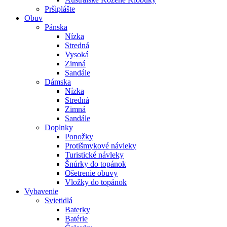
Pršiplášte
Obuv
Pánska
Nízka
Stredná
Vysoká
Zimná
Sandále
Dámska
Nízka
Stredná
Zimná
Sandále
Doplnky
Ponožky
Protišmykové návleky
Turistické návleky
Šnúrky do topánok
Ošetrenie obuvy
Vložky do topánok
Vybavenie
Svietidlá
Baterky
Batérie