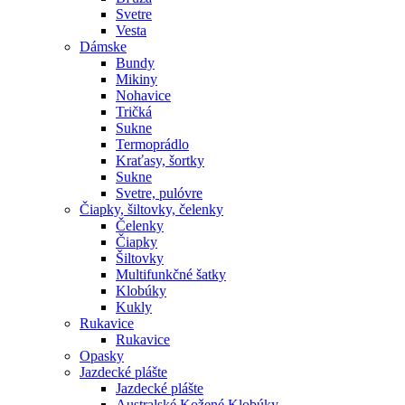
Svetre
Vesta
Dámske
Bundy
Mikiny
Nohavice
Tričká
Sukne
Termoprádlo
Kraťasy, šortky
Sukne
Svetre, pulóvre
Čiapky, šiltovky, čelenky
Čelenky
Čiapky
Šiltovky
Multifunkčné šatky
Klobúky
Kukly
Rukavice
Rukavice
Opasky
Jazdecké plášte
Jazdecké plášte
Australské Kožené Klobúky