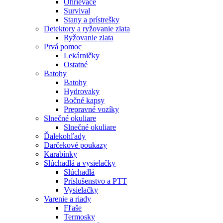
Ohrievače
Survival
Stany a prístrešky
Detektory a ryžovanie zlata
Ryžovanie zlata
Prvá pomoc
Lekárničky
Ostatné
Batohy
Batohy
Hydrovaky
Bočné kapsy
Prepravné vozíky
Slnečné okuliare
Slnečné okuliare
Ďalekohľady
Darčekové poukazy
Karabínky
Slúchadlá a vysielačky
Slúchadlá
Príslušenstvo a PTT
Vysielačky
Varenie a riady
Fľaše
Termosky