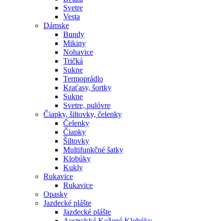
Svetre
Vesta
Dámske
Bundy
Mikiny
Nohavice
Tričká
Sukne
Termoprádlo
Kraťasy, šortky
Sukne
Svetre, pulóvre
Čiapky, šiltovky, čelenky
Čelenky
Čiapky
Šiltovky
Multifunkčné šatky
Klobúky
Kukly
Rukavice
Rukavice
Opasky
Jazdecké plášte
Jazdecké plášte
Australské Kožené Klobúky