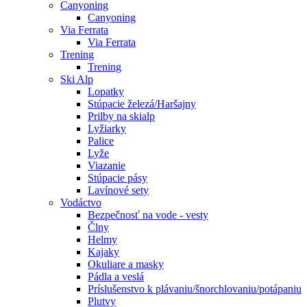
Canyoning
Canyoning
Via Ferrata
Via Ferrata
Trening
Trening
Ski Alp
Lopatky
Stúpacie železá/Haršajny
Prilby na skialp
Lyžiarky
Palice
Lyže
Viazanie
Stúpacie pásy
Lavínové sety
Vodáctvo
Bezpečnosť na vode - vesty
Člny
Helmy
Kajaky
Okuliare a masky
Pádla a veslá
Príslušenstvo k plávaniu/šnorchlovaniu/potápaniu
Plutvy