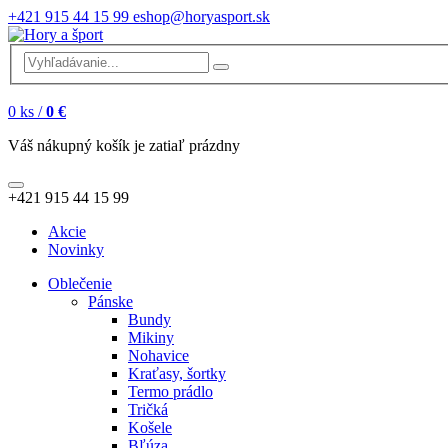
+421 915 44 15 99
eshop@horyasport.sk
0
ks /
0 €
Váš nákupný košík je zatiaľ prázdny
+421 915 44 15 99
Akcie
Novinky
Oblečenie
Pánske
Bundy
Mikiny
Nohavice
Kraťasy, šortky
Termo prádlo
Tričká
Košele
Bľúza