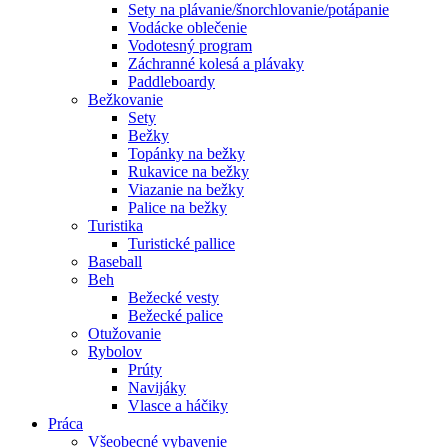
Sety na plávanie/šnorchlovanie/potápanie
Vodácke oblečenie
Vodotesný program
Záchranné kolesá a plávaky
Paddleboardy
Bežkovanie
Sety
Bežky
Topánky na bežky
Rukavice na bežky
Viazanie na bežky
Palice na bežky
Turistika
Turistické pallice
Baseball
Beh
Bežecké vesty
Bežecké palice
Otužovanie
Rybolov
Prúty
Navijáky
Vlasce a háčiky
Práca
Všeobecné vybavenie