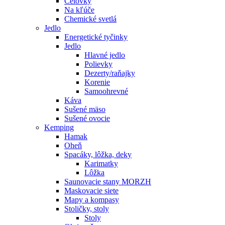
Čelovky
Na kľúče
Chemické svetlá
Jedlo
Energetické tyčinky
Jedlo
Hlavné jedlo
Polievky
Dezerty/raňajky
Korenie
Samoohrevné
Káva
Sušené mäso
Sušené ovocie
Kemping
Hamak
Oheň
Spacáky, lôžka, deky
Karimatky
Lôžka
Saunovacie stany MORZH
Maskovacie siete
Mapy a kompasy
Stoličky, stoly
Stoly