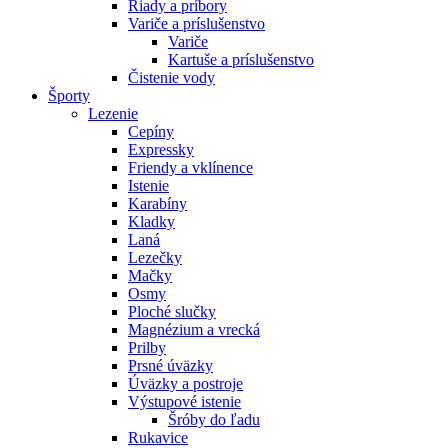
Riady a príbory
Variče a príslušenstvo
Variče
Kartuše a príslušenstvo
Čistenie vody
Športy
Lezenie
Cepíny
Expressky
Friendy a vklínence
Istenie
Karabíny
Kladky
Laná
Lezečky
Mačky
Osmy
Ploché slučky
Magnézium a vrecká
Prilby
Prsné úväzky
Úväzky a postroje
Výstupové istenie
Šróby do ľadu
Rukavice