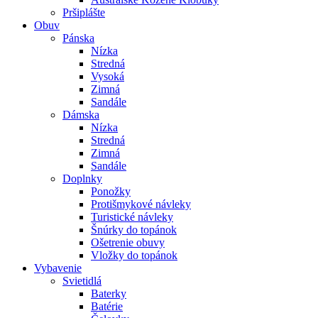
Pršiplášte
Obuv
Pánska
Nízka
Stredná
Vysoká
Zimná
Sandále
Dámska
Nízka
Stredná
Zimná
Sandále
Doplnky
Ponožky
Protišmykové návleky
Turistické návleky
Šnúrky do topánok
Ošetrenie obuvy
Vložky do topánok
Vybavenie
Svietidlá
Baterky
Batérie