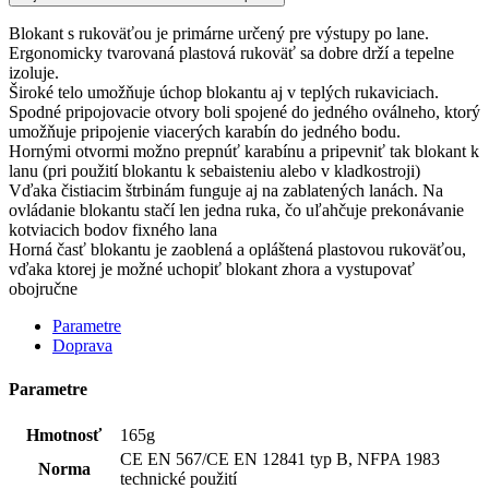
Blokant s rukoväťou je primárne určený pre výstupy po lane.
Ergonomicky tvarovaná plastová rukoväť sa dobre drží a tepelne
izoluje.
Široké telo umožňuje úchop blokantu aj v teplých rukaviciach.
Spodné pripojovacie otvory boli spojené do jedného oválneho, ktorý
umožňuje pripojenie viacerých karabín do jedného bodu.
Hornými otvormi možno prepnúť karabínu a pripevniť tak blokant k
lanu (pri použití blokantu k sebaisteniu alebo v kladkostroji)
Vďaka čistiacim štrbinám funguje aj na zablatených lanách. Na
ovládanie blokantu stačí len jedna ruka, čo uľahčuje prekonávanie
kotviacich bodov fixného lana
Horná časť blokantu je zaoblená a opláštená plastovou rukoväťou,
vďaka ktorej je možné uchopiť blokant zhora a vystupovať
obojručne
Parametre
Doprava
Parametre
Hmotnosť
165g
CE EN 567/CE EN 12841 typ B, NFPA 1983
Norma
technické použití