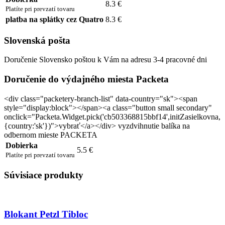
8.3 €
Platíte pri prevzatí tovaru
platba na splátky cez Quatro
8.3 €
Slovenská pošta
Doručenie Slovensko poštou k Vám na adresu 3-4 pracovné dni
Doručenie do výdajného miesta Packeta
<div class="packetery-branch-list" data-country="sk"><span
style="display:block"></span><a class="button small secondary"
onclick="Packeta.Widget.pick('cb503368815bbf14',initZasielkovna,
{country:'sk'})">vybrať</a></div> vyzdvihnutie balíka na
odbernom mieste PACKETA
Dobierka
5.5 €
Platíte pri prevzatí tovaru
Súvisiace produkty
Blokant Petzl Tibloc