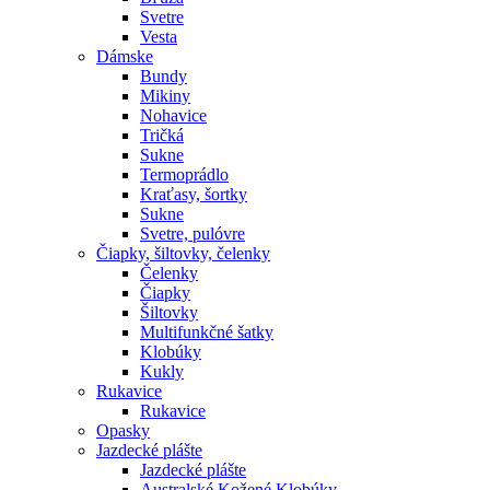
Svetre
Vesta
Dámske
Bundy
Mikiny
Nohavice
Tričká
Sukne
Termoprádlo
Kraťasy, šortky
Sukne
Svetre, pulóvre
Čiapky, šiltovky, čelenky
Čelenky
Čiapky
Šiltovky
Multifunkčné šatky
Klobúky
Kukly
Rukavice
Rukavice
Opasky
Jazdecké plášte
Jazdecké plášte
Australské Kožené Klobúky