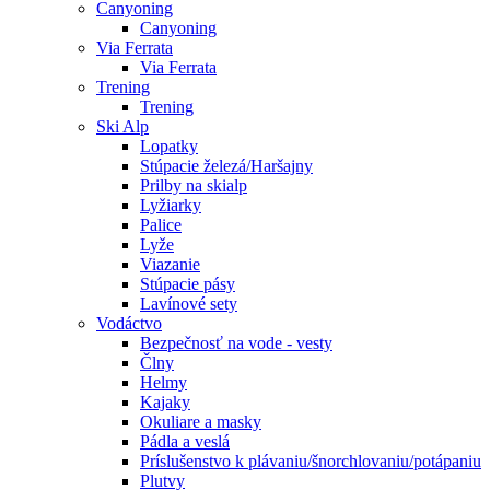
Canyoning
Canyoning
Via Ferrata
Via Ferrata
Trening
Trening
Ski Alp
Lopatky
Stúpacie železá/Haršajny
Prilby na skialp
Lyžiarky
Palice
Lyže
Viazanie
Stúpacie pásy
Lavínové sety
Vodáctvo
Bezpečnosť na vode - vesty
Člny
Helmy
Kajaky
Okuliare a masky
Pádla a veslá
Príslušenstvo k plávaniu/šnorchlovaniu/potápaniu
Plutvy