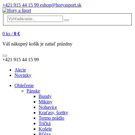
+421 915 44 15 99
eshop@horyasport.sk
0
ks /
0 €
Váš nákupný košík je zatiaľ prázdny
+421 915 44 15 99
Akcie
Novinky
Oblečenie
Pánske
Bundy
Mikiny
Nohavice
Kraťasy, šortky
Termo prádlo
Tričká
Košele
Bľúza