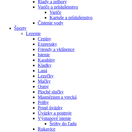
Riady a príbory
Variče a príslušenstvo
Variče
Kartuše a príslušenstvo
Čistenie vody
Športy
Lezenie
Cepíny
Expressky
Friendy a vklínence
Istenie
Karabíny
Kladky
Laná
Lezečky
Mačky
Osmy
Ploché slučky
Magnézium a vrecká
Prilby
Prsné úväzky
Úväzky a postroje
Výstupové istenie
Šróby do ľadu
Rukavice