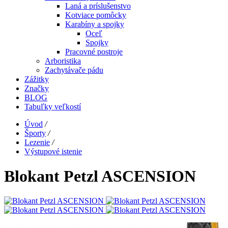
Laná a príslušenstvo
Kotviace pomôcky
Karabíny a spojky
Oceľ
Spojky
Pracovné postroje
Arboristika
Zachytávače pádu
Zážitky
Značky
BLOG
Tabuľky veľkostí
Úvod
/
Športy
/
Lezenie
/
Výstupové istenie
Blokant Petzl ASCENSION