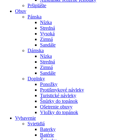
Pršiplášte
Obuv
Pánska
Nízka
Stredná
Vysoká
Zimná
Sandále
Dámska
Nízka
Stredná
Zimná
Sandále
Doplnky
Ponožky
Protišmykové návleky
Turistické návleky
Šnúrky do topánok
Ošetrenie obuvy
Vložky do topánok
Vybavenie
Svietidlá
Baterky
Batérie