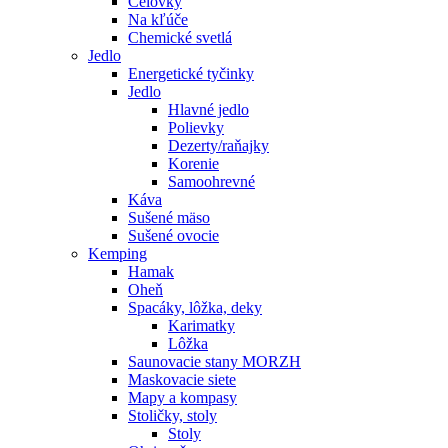
Čelovky
Na kľúče
Chemické svetlá
Jedlo
Energetické tyčinky
Jedlo
Hlavné jedlo
Polievky
Dezerty/raňajky
Korenie
Samoohrevné
Káva
Sušené mäso
Sušené ovocie
Kemping
Hamak
Oheň
Spacáky, lôžka, deky
Karimatky
Lôžka
Saunovacie stany MORZH
Maskovacie siete
Mapy a kompasy
Stoličky, stoly
Stoly