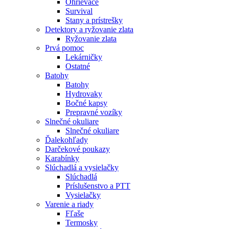
Ohrievače
Survival
Stany a prístrešky
Detektory a ryžovanie zlata
Ryžovanie zlata
Prvá pomoc
Lekárničky
Ostatné
Batohy
Batohy
Hydrovaky
Bočné kapsy
Prepravné vozíky
Slnečné okuliare
Slnečné okuliare
Ďalekohľady
Darčekové poukazy
Karabínky
Slúchadlá a vysielačky
Slúchadlá
Príslušenstvo a PTT
Vysielačky
Varenie a riady
Fľaše
Termosky