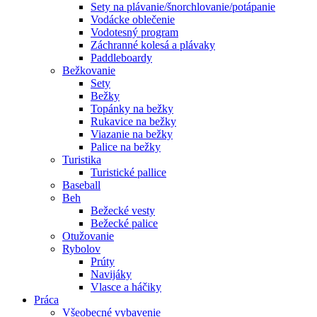
Sety na plávanie/šnorchlovanie/potápanie
Vodácke oblečenie
Vodotesný program
Záchranné kolesá a plávaky
Paddleboardy
Bežkovanie
Sety
Bežky
Topánky na bežky
Rukavice na bežky
Viazanie na bežky
Palice na bežky
Turistika
Turistické pallice
Baseball
Beh
Bežecké vesty
Bežecké palice
Otužovanie
Rybolov
Prúty
Navijáky
Vlasce a háčiky
Práca
Všeobecné vybavenie