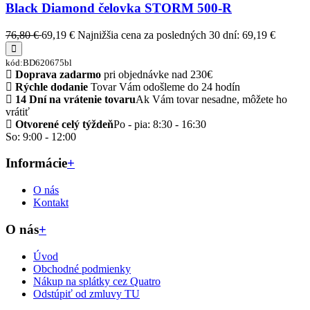
Black Diamond čelovka STORM 500-R
76,80 €
69,19 €
Najnižšia cena za posledných 30 dní: 69,19 €
kód:BD620675bl
Doprava zadarmo
pri objednávke nad 230€
Rýchle dodanie
Tovar Vám odošleme do 24 hodín
14 Dní na vrátenie tovaru
Ak Vám tovar nesadne, môžete ho
vrátiť
Otvorené celý týždeň
Po - pia: 8:30 - 16:30
So: 9:00 - 12:00
Informácie
+
O nás
Kontakt
O nás
+
Úvod
Obchodné podmienky
Nákup na splátky cez Quatro
Odstúpiť od zmluvy TU