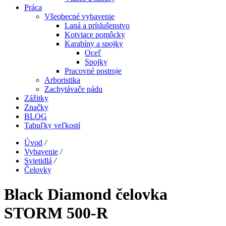
Práca
Všeobecné vybavenie
Laná a príslušenstvo
Kotviace pomôcky
Karabíny a spojky
Oceľ
Spojky
Pracovné postroje
Arboristika
Zachytávače pádu
Zážitky
Značky
BLOG
Tabuľky veľkostí
Úvod
/
Vybavenie
/
Svietidlá
/
Čelovky
Black Diamond čelovka
STORM 500-R