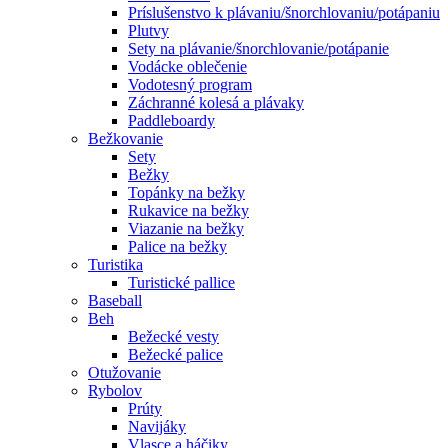
Príslušenstvo k plávaniu/šnorchlovaniu/potápaniu
Plutvy
Sety na plávanie/šnorchlovanie/potápanie
Vodácke oblečenie
Vodotesný program
Záchranné kolesá a plávaky
Paddleboardy
Bežkovanie
Sety
Bežky
Topánky na bežky
Rukavice na bežky
Viazanie na bežky
Palice na bežky
Turistika
Turistické pallice
Baseball
Beh
Bežecké vesty
Bežecké palice
Otužovanie
Rybolov
Prúty
Navijáky
Vlasce a háčiky