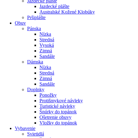
Jazdecké plášte
Jazdecké plášte
Australské Kožené Klobúky
Pršiplášte
Obuv
Pánska
Nízka
Stredná
Vysoká
Zimná
Sandále
Dámska
Nízka
Stredná
Zimná
Sandále
Doplnky
Ponožky
Protišmykové návleky
Turistické návleky
Šnúrky do topánok
Ošetrenie obuvy
Vložky do topánok
Vybavenie
Svietidlá