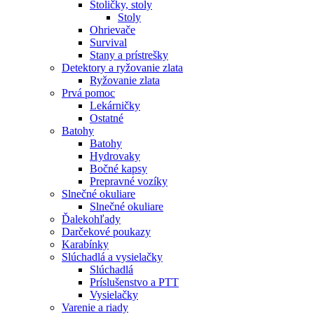
Stoličky, stoly
Stoly
Ohrievače
Survival
Stany a prístrešky
Detektory a ryžovanie zlata
Ryžovanie zlata
Prvá pomoc
Lekárničky
Ostatné
Batohy
Batohy
Hydrovaky
Bočné kapsy
Prepravné vozíky
Slnečné okuliare
Slnečné okuliare
Ďalekohľady
Darčekové poukazy
Karabínky
Slúchadlá a vysielačky
Slúchadlá
Príslušenstvo a PTT
Vysielačky
Varenie a riady