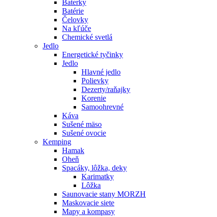
Baterky
Batérie
Čelovky
Na kľúče
Chemické svetlá
Jedlo
Energetické tyčinky
Jedlo
Hlavné jedlo
Polievky
Dezerty/raňajky
Korenie
Samoohrevné
Káva
Sušené mäso
Sušené ovocie
Kemping
Hamak
Oheň
Spacáky, lôžka, deky
Karimatky
Lôžka
Saunovacie stany MORZH
Maskovacie siete
Mapy a kompasy