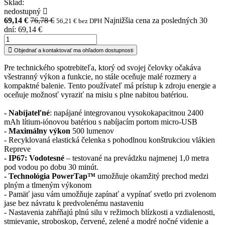
Sklad:
nedostupný
69,14 €
76,78 €
Najnižšia cena za posledných 30
56,21 € bez DPH
dní: 69,14 €
Objednať a kontaktovať ma ohľadom dostupnosti
Pre technického spotrebiteľa, ktorý od svojej čelovky očakáva
všestranný výkon a funkcie, no stále oceňuje malé rozmery a
kompaktné balenie. Tento používateľ má prístup k zdroju energie a
oceňuje možnosť vyraziť na misiu s plne nabitou batériou.
- Nabíjateľné
: napájané integrovanou vysokokapacitnou 2400
mAh lítium-iónovou batériou s nabíjacím portom micro-USB
- Maximálny výkon
500 lumenov
- Recyklovaná elastická čelenka s pohodlnou konštrukciou vlákien
Repreve
- IP67: Vodotesné
– testované na prevádzku najmenej 1,0 metra
pod vodou po dobu 30 minút.
- Technológia PowerTap™
umožňuje okamžitý prechod medzi
plným a tlmeným výkonom
- Pamäť jasu vám umožňuje zapínať a vypínať svetlo pri zvolenom
jase bez návratu k predvolenému nastaveniu
- Nastavenia zahŕňajú plnú silu v režimoch blízkosti a vzdialenosti,
stmievanie, stroboskop, červené, zelené a modré nočné videnie a