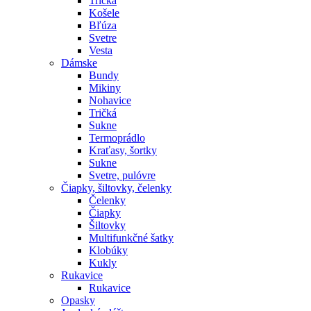
Tričká
Košele
Bľúza
Svetre
Vesta
Dámske
Bundy
Mikiny
Nohavice
Tričká
Sukne
Termoprádlo
Kraťasy, šortky
Sukne
Svetre, pulóvre
Čiapky, šiltovky, čelenky
Čelenky
Čiapky
Šiltovky
Multifunkčné šatky
Klobúky
Kukly
Rukavice
Rukavice
Opasky