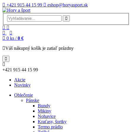
+421 915 44 15 99
eshop@horyasport.sk
0
ks /
0 €
Váš nákupný košík je zatiaľ prázdny
+421 915 44 15 99
Akcie
Novinky
Oblečenie
Pánske
Bundy
Mikiny
Nohavice
Kraťasy, šortky
Termo prádlo