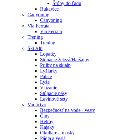
Šróby do ľadu
Rukavice
Canyoning
Canyoning
Via Ferrata
Via Ferrata
Trening
Trening
Ski Alp
Lopatky
Stúpacie železá/Haršajny
Prilby na skialp
Lyžiarky
Palice
Lyže
Viazanie
Stúpacie pásy
Lavínové sety
Vodáctvo
Bezpečnosť na vode - vesty
Člny
Helmy
Kajaky
Okuliare a masky
Pádla a veslá