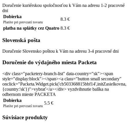
Doručenie kuriérskou spoločnosťou k Vám na adresu 1-2 pracovné
dni
Dobierka
8.3 €
Platíte pri prevzatí tovaru
platba na splátky cez Quatro
8.3 €
Slovenská pošta
Doručenie Slovensko poštou k Vám na adresu 3-4 pracovné dni
Doručenie do výdajného miesta Packeta
<div class="packetery-branch-list" data-country="sk"><span
style="display:block"></span><a class="button small secondary"
onclick="Packeta.Widget.pick('cb503368815bbf14',initZasielkovna,
{country:'sk'})">vybrať</a></div> vyzdvihnutie balíka na
odbernom mieste PACKETA
Dobierka
5.5 €
Platíte pri prevzatí tovaru
Súvisiace produkty