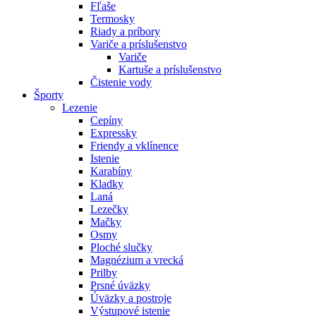
Fľaše
Termosky
Riady a príbory
Variče a príslušenstvo
Variče
Kartuše a príslušenstvo
Čistenie vody
Športy
Lezenie
Cepíny
Expressky
Friendy a vklínence
Istenie
Karabíny
Kladky
Laná
Lezečky
Mačky
Osmy
Ploché slučky
Magnézium a vrecká
Prilby
Prsné úväzky
Úväzky a postroje
Výstupové istenie