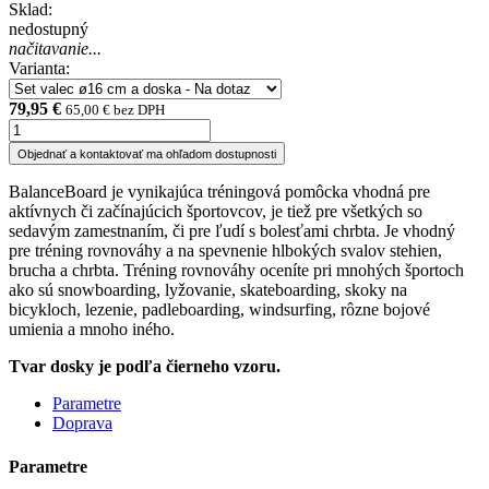
Sklad:
nedostupný
načitavanie...
Varianta:
79,95 €
65,00 € bez DPH
Objednať a kontaktovať ma ohľadom dostupnosti
BalanceBoard je vynikajúca tréningová pomôcka vhodná pre
aktívnych či začínajúcich športovcov, je tiež pre všetkých so
sedavým zamestnaním, či pre ľudí s bolesťami chrbta. Je vhodný
pre tréning rovnováhy a na spevnenie hlbokých svalov stehien,
brucha a chrbta. Tréning rovnováhy oceníte pri mnohých športoch
ako sú snowboarding, lyžovanie, skateboarding, skoky na
bicykloch, lezenie, padleboarding, windsurfing, rôzne bojové
umienia a mnoho iného.
Tvar dosky je podľa čierneho vzoru.
Parametre
Doprava
Parametre