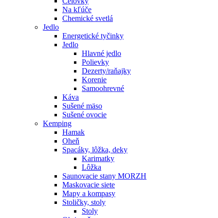
Čelovky
Na kľúče
Chemické svetlá
Jedlo
Energetické tyčinky
Jedlo
Hlavné jedlo
Polievky
Dezerty/raňajky
Korenie
Samoohrevné
Káva
Sušené mäso
Sušené ovocie
Kemping
Hamak
Oheň
Spacáky, lôžka, deky
Karimatky
Lôžka
Saunovacie stany MORZH
Maskovacie siete
Mapy a kompasy
Stoličky, stoly
Stoly