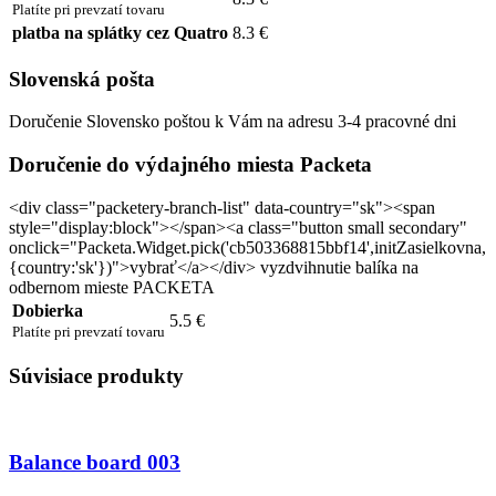
Platíte pri prevzatí tovaru
platba na splátky cez Quatro
8.3 €
Slovenská pošta
Doručenie Slovensko poštou k Vám na adresu 3-4 pracovné dni
Doručenie do výdajného miesta Packeta
<div class="packetery-branch-list" data-country="sk"><span
style="display:block"></span><a class="button small secondary"
onclick="Packeta.Widget.pick('cb503368815bbf14',initZasielkovna,
{country:'sk'})">vybrať</a></div> vyzdvihnutie balíka na
odbernom mieste PACKETA
Dobierka
5.5 €
Platíte pri prevzatí tovaru
Súvisiace produkty
Balance board 003