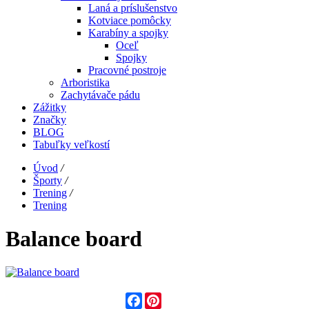
Laná a príslušenstvo
Kotviace pomôcky
Karabíny a spojky
Oceľ
Spojky
Pracovné postroje
Arboristika
Zachytávače pádu
Zážitky
Značky
BLOG
Tabuľky veľkostí
Úvod
/
Športy
/
Trening
/
Trening
Balance board
Facebook
Pinterest