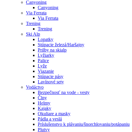
Canyoning
Canyoning
Via Ferrata
Via Ferrata
Trening
Trening
Ski Alp
Lopatky
Stúpacie železá/Haršajny
Prilby na skialp
Lyžiarky
Palice
Lyže
Viazanie
Stúpacie pásy
Lavínové sety
Vodáctvo
Bezpečnosť na vode - vesty
Člny
Helmy
Kajaky
Okuliare a masky
Pádla a veslá
Príslušenstvo k plávaniu/šnorchlovaniu/potápaniu
Plutvy