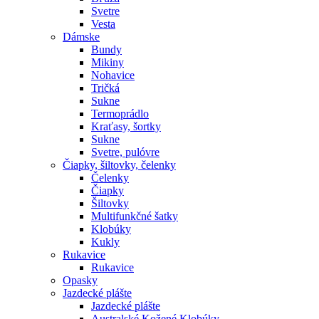
Svetre
Vesta
Dámske
Bundy
Mikiny
Nohavice
Tričká
Sukne
Termoprádlo
Kraťasy, šortky
Sukne
Svetre, pulóvre
Čiapky, šiltovky, čelenky
Čelenky
Čiapky
Šiltovky
Multifunkčné šatky
Klobúky
Kukly
Rukavice
Rukavice
Opasky
Jazdecké plášte
Jazdecké plášte
Australské Kožené Klobúky