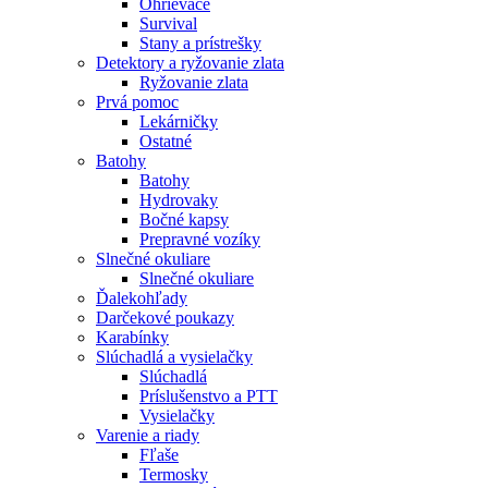
Ohrievače
Survival
Stany a prístrešky
Detektory a ryžovanie zlata
Ryžovanie zlata
Prvá pomoc
Lekárničky
Ostatné
Batohy
Batohy
Hydrovaky
Bočné kapsy
Prepravné vozíky
Slnečné okuliare
Slnečné okuliare
Ďalekohľady
Darčekové poukazy
Karabínky
Slúchadlá a vysielačky
Slúchadlá
Príslušenstvo a PTT
Vysielačky
Varenie a riady
Fľaše
Termosky