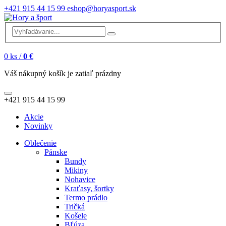
+421 915 44 15 99
eshop@horyasport.sk
0
ks /
0 €
Váš nákupný košík je zatiaľ prázdny
+421 915 44 15 99
Akcie
Novinky
Oblečenie
Pánske
Bundy
Mikiny
Nohavice
Kraťasy, šortky
Termo prádlo
Tričká
Košele
Bľúza