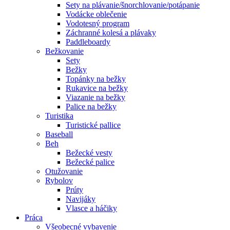
Sety na plávanie/šnorchlovanie/potápanie
Vodácke oblečenie
Vodotesný program
Záchranné kolesá a plávaky
Paddleboardy
Bežkovanie
Sety
Bežky
Topánky na bežky
Rukavice na bežky
Viazanie na bežky
Palice na bežky
Turistika
Turistické pallice
Baseball
Beh
Bežecké vesty
Bežecké palice
Otužovanie
Rybolov
Prúty
Navijáky
Vlasce a háčiky
Práca
Všeobecné vybavenie