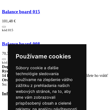
Balance board 015
101,48 €
kód:015
Balance board 008
70,73 €
Používame cookies
kód:008
Doprava zadarmo
pri objednávke nad 230€
Súbory cookie a ďalšie
Rýchle dodanie
Tovar Vám odošleme do 24 hodín
technológie sledovania
14 Dní na vrátenie tovaru
Ak Vám tovar nesadne, môžete ho vrátiť
používame na zlepšenie vášho
Otvorené celý týždeň
Po - pia: 8:30 - 16:30
So: 9:00 - 12:00
zážitku z prehliadania našich
webových stránok, na to, aby
Informácie
+
sme vám zobrazovali
prispôsobený obsah a cielené
O nás
Kontakt
reklamy, na analýzu návštevnosti