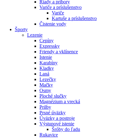
Riady a príbory
Variče a príslušenstvo
Variče
Kartuše a príslušenstvo
Čistenie vody
Športy
Lezenie
Cepíny
Expressky
Friendy a vklínence
Istenie
Karabíny
Kladky
Laná
Lezečky
Mačky
Osmy
Ploché slučky
Magnézium a vrecká
Prilby
Prsné úväzky
Úväzky a postroje
Výstupové istenie
Šróby do ľadu
Rukavice