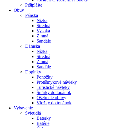
Pršiplášte
Obuv
Pánska
Nízka
Stredná
Vysoká
Zimná
Sandále
Dámska
Nízka
Stredná
Zimná
Sandále
Doplnky
Ponožky
Protišmykové návleky
Turistické návleky
Šnúrky do topánok
Ošetrenie obuvy
Vložky do topánok
Vybavenie
Svietidlá
Baterky
Batérie