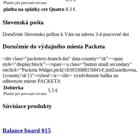
Platíte pri prevzatí tovaru
platba na splátky cez Quatro
8.3 €
Slovenská pošta
Doručenie Slovensko poštou k Vám na adresu 3-4 pracovné dni
Doručenie do výdajného miesta Packeta
<div class="packetery-branch-list" data-country="sk"><span
style="display:block"></span><a class="button small secondary"
onclick="Packeta.Widget.pick('cb503368815bbf14',initZasielkovna,
{country:'sk'})">vybrať</a></div> vyzdvihnutie balíka na
odbernom mieste PACKETA
Dobierka
5.5 €
Platíte pri prevzatí tovaru
Súvisiace produkty
Balance board 015