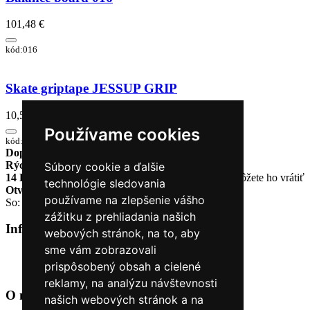
101,48 €
kód:016
Skate griptape JESSUP GRIP
10,55 €
Používame cookies
kód:0000002-ceffd5d452
Doprava zadarmo
pri objednávke nad 230€
Rýchle dodanie
Tovar Vám odošleme do 24 hodín
Súbory cookie a ďalšie
14 Dní na vrátenie tovaru
Ak Vám tovar nesadne, môžete ho vrátiť
technológie sledovania
Otvorené celý týždeň
Po - pia: 8:30 - 16:30
používame na zlepšenie vášho
So: 9:00 - 12:00
zážitku z prehliadania našich
Informácie
+
webových stránok, na to, aby
sme vám zobrazovali
O nás
prispôsobený obsah a cielené
Kontakt
reklamy, na analýzu návštevnosti
O nás
+
našich webových stránok a na