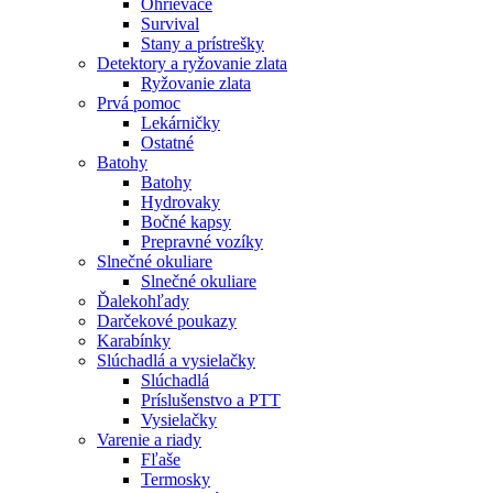
Ohrievače
Survival
Stany a prístrešky
Detektory a ryžovanie zlata
Ryžovanie zlata
Prvá pomoc
Lekárničky
Ostatné
Batohy
Batohy
Hydrovaky
Bočné kapsy
Prepravné vozíky
Slnečné okuliare
Slnečné okuliare
Ďalekohľady
Darčekové poukazy
Karabínky
Slúchadlá a vysielačky
Slúchadlá
Príslušenstvo a PTT
Vysielačky
Varenie a riady
Fľaše
Termosky