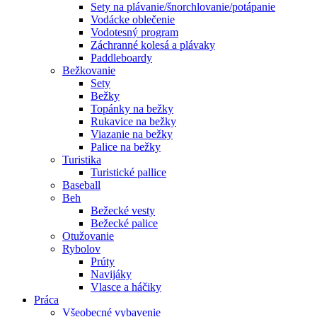
Sety na plávanie/šnorchlovanie/potápanie
Vodácke oblečenie
Vodotesný program
Záchranné kolesá a plávaky
Paddleboardy
Bežkovanie
Sety
Bežky
Topánky na bežky
Rukavice na bežky
Viazanie na bežky
Palice na bežky
Turistika
Turistické pallice
Baseball
Beh
Bežecké vesty
Bežecké palice
Otužovanie
Rybolov
Prúty
Navijáky
Vlasce a háčiky
Práca
Všeobecné vybavenie