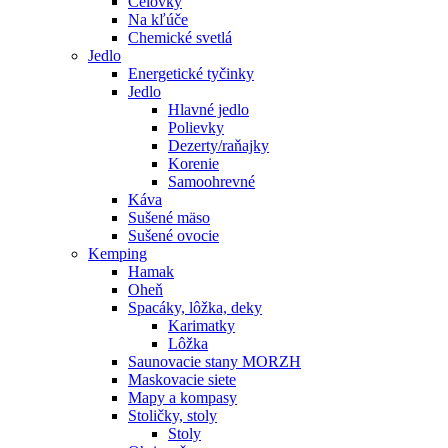
Čelovky
Na kľúče
Chemické svetlá
Jedlo
Energetické tyčinky
Jedlo
Hlavné jedlo
Polievky
Dezerty/raňajky
Korenie
Samoohrevné
Káva
Sušené mäso
Sušené ovocie
Kemping
Hamak
Oheň
Spacáky, lôžka, deky
Karimatky
Lôžka
Saunovacie stany MORZH
Maskovacie siete
Mapy a kompasy
Stoličky, stoly
Stoly