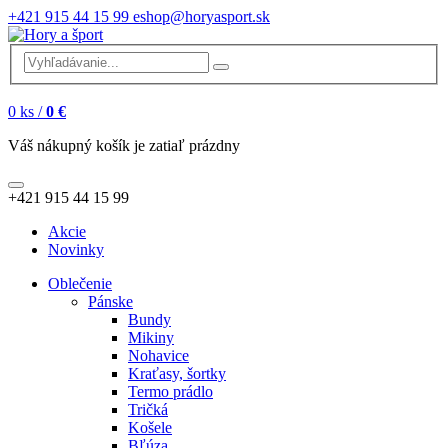
+421 915 44 15 99
eshop@horyasport.sk
0
ks /
0 €
Váš nákupný košík je zatiaľ prázdny
+421 915 44 15 99
Akcie
Novinky
Oblečenie
Pánske
Bundy
Mikiny
Nohavice
Kraťasy, šortky
Termo prádlo
Tričká
Košele
Bľúza