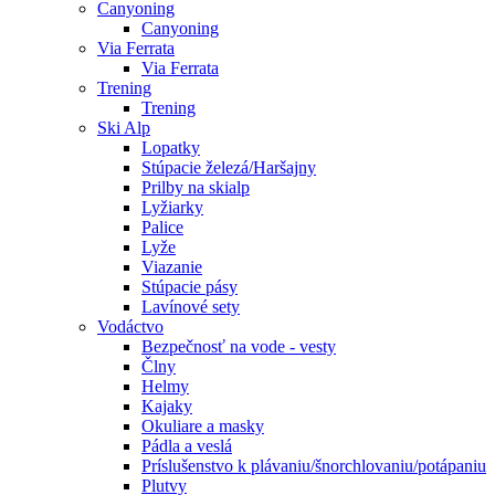
Canyoning
Canyoning
Via Ferrata
Via Ferrata
Trening
Trening
Ski Alp
Lopatky
Stúpacie železá/Haršajny
Prilby na skialp
Lyžiarky
Palice
Lyže
Viazanie
Stúpacie pásy
Lavínové sety
Vodáctvo
Bezpečnosť na vode - vesty
Člny
Helmy
Kajaky
Okuliare a masky
Pádla a veslá
Príslušenstvo k plávaniu/šnorchlovaniu/potápaniu
Plutvy