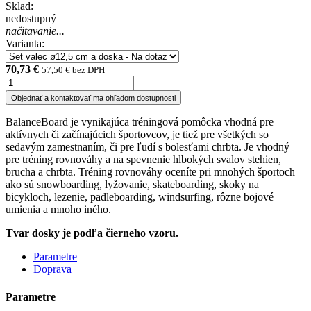
Sklad:
nedostupný
načitavanie...
Varianta:
70,73 €
57,50 € bez DPH
Objednať a kontaktovať ma ohľadom dostupnosti
BalanceBoard je vynikajúca tréningová pomôcka vhodná pre
aktívnych či začínajúcich športovcov, je tiež pre všetkých so
sedavým zamestnaním, či pre ľudí s bolesťami chrbta. Je vhodný
pre tréning rovnováhy a na spevnenie hlbokých svalov stehien,
brucha a chrbta. Tréning rovnováhy oceníte pri mnohých športoch
ako sú snowboarding, lyžovanie, skateboarding, skoky na
bicykloch, lezenie, padleboarding, windsurfing, rôzne bojové
umienia a mnoho iného.
Tvar dosky je podľa čierneho vzoru.
Parametre
Doprava
Parametre