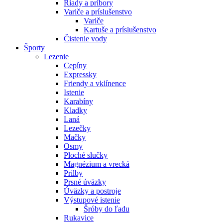
Riady a príbory
Variče a príslušenstvo
Variče
Kartuše a príslušenstvo
Čistenie vody
Športy
Lezenie
Cepíny
Expressky
Friendy a vklínence
Istenie
Karabíny
Kladky
Laná
Lezečky
Mačky
Osmy
Ploché slučky
Magnézium a vrecká
Prilby
Prsné úväzky
Úväzky a postroje
Výstupové istenie
Šróby do ľadu
Rukavice