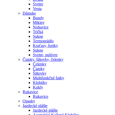
Svetre
Vesta
Dámske
Bundy
Mikiny
Nohavice
Tričká
Sukne
Termoprádlo
Kraťasy, šortky
Sukne
Svetre, pulóvre
Čiapky, šiltovky, čelenky
Čelenky
Čiapky
Šiltovky
Multifunkčné šatky
Klobúky
Kukly
Rukavice
Rukavice
Opasky
Jazdecké plášte
Jazdecké plášte
Australské Kožené Klobúky