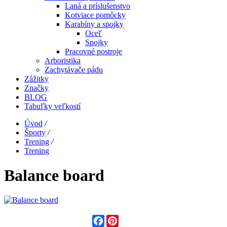
Laná a príslušenstvo
Kotviace pomôcky
Karabíny a spojky
Oceľ
Spojky
Pracovné postroje
Arboristika
Zachytávače pádu
Zážitky
Značky
BLOG
Tabuľky veľkostí
Úvod
/
Športy
/
Trening
/
Trening
Balance board
Facebook
Pinterest