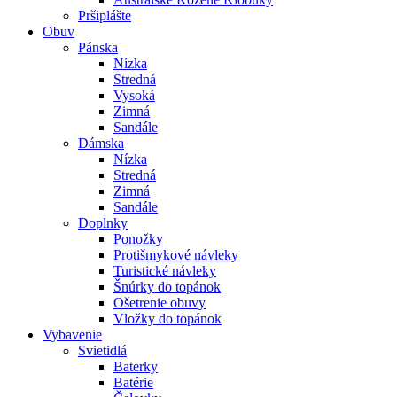
Pršiplášte
Obuv
Pánska
Nízka
Stredná
Vysoká
Zimná
Sandále
Dámska
Nízka
Stredná
Zimná
Sandále
Doplnky
Ponožky
Protišmykové návleky
Turistické návleky
Šnúrky do topánok
Ošetrenie obuvy
Vložky do topánok
Vybavenie
Svietidlá
Baterky
Batérie