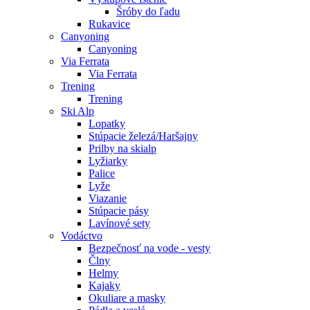
Šróby do ľadu
Rukavice
Canyoning
Canyoning
Via Ferrata
Via Ferrata
Trening
Trening
Ski Alp
Lopatky
Stúpacie železá/Haršajny
Prilby na skialp
Lyžiarky
Palice
Lyže
Viazanie
Stúpacie pásy
Lavínové sety
Vodáctvo
Bezpečnosť na vode - vesty
Člny
Helmy
Kajaky
Okuliare a masky