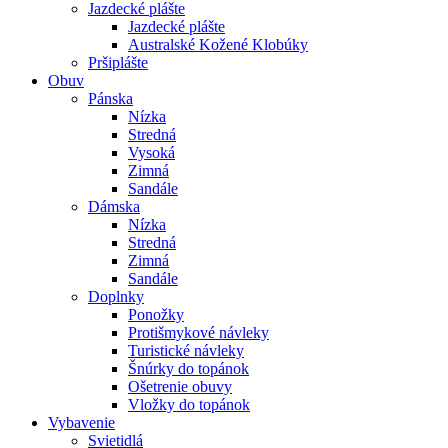
Jazdecké plášte
Jazdecké plášte
Australské Kožené Klobúky
Pršiplášte
Obuv
Pánska
Nízka
Stredná
Vysoká
Zimná
Sandále
Dámska
Nízka
Stredná
Zimná
Sandále
Doplnky
Ponožky
Protišmykové návleky
Turistické návleky
Šnúrky do topánok
Ošetrenie obuvy
Vložky do topánok
Vybavenie
Svietidlá