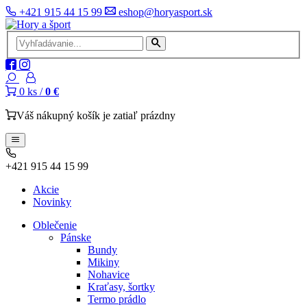
+421 915 44 15 99
eshop@horyasport.sk
0
ks /
0 €
Váš nákupný košík je zatiaľ prázdny
+421 915 44 15 99
Akcie
Novinky
Oblečenie
Pánske
Bundy
Mikiny
Nohavice
Kraťasy, šortky
Termo prádlo