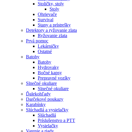
Stoličky, stoly
Stoly
Ohrievače
Survival
Stany a prístrešky
Detektory a ryžovanie zlata
Ryžovanie zlata
Prvá pomoc
Lekárničky
Ostatné
Batohy
Batohy
Hydrovaky
Bočné kapsy
Prepravné vozíky
Slnečné okuliare
Slnečné okuliare
Ďalekohľady
Darčekové poukazy
Karabínky
Slúchadlá a vysielačky
Slúchadlá
Príslušenstvo a PTT
Vysielačky
Varenie a riady