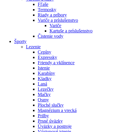
Fľaše
Termosky
Riady a príbory
Variče a príslušenstvo
Variče
Kartuše a príslušenstvo
Čistenie vody
Športy
Lezenie
Cepíny
Expressky
Friendy a vklínence
Istenie
Karabíny
Kladky
Laná
Lezečky
Mačky
Osmy
Ploché slučky
Magnézium a vrecká
Prilby
Prsné úväzky
Úväzky a postroje
Výstupové istenie