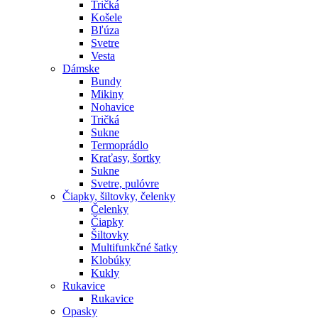
Tričká
Košele
Bľúza
Svetre
Vesta
Dámske
Bundy
Mikiny
Nohavice
Tričká
Sukne
Termoprádlo
Kraťasy, šortky
Sukne
Svetre, pulóvre
Čiapky, šiltovky, čelenky
Čelenky
Čiapky
Šiltovky
Multifunkčné šatky
Klobúky
Kukly
Rukavice
Rukavice
Opasky