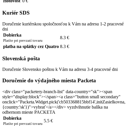
Hotovosť
0 €
Kuriér SDS
Doručenie kuriérskou spoločnosťou k Vám na adresu 1-2 pracovné
dni
Dobierka
8.3 €
Platíte pri prevzatí tovaru
platba na splátky cez Quatro
8.3 €
Slovenská pošta
Doručenie Slovensko poštou k Vám na adresu 3-4 pracovné dni
Doručenie do výdajného miesta Packeta
<div class="packetery-branch-list" data-country="sk"><span
style="display:block"></span><a class="button small secondary"
onclick="Packeta.Widget.pick('cb503368815bbf14',initZasielkovna,
{country:'sk'})">vybrať</a></div> vyzdvihnutie balíka na
odbernom mieste PACKETA
Dobierka
5.5 €
Platíte pri prevzatí tovaru