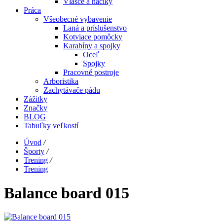
Vlasce a háčiky
Práca
Všeobecné vybavenie
Laná a príslušenstvo
Kotviace pomôcky
Karabíny a spojky
Oceľ
Spojky
Pracovné postroje
Arboristika
Zachytávače pádu
Zážitky
Značky
BLOG
Tabuľky veľkostí
Úvod
/
Športy
/
Trening
/
Trening
Balance board 015