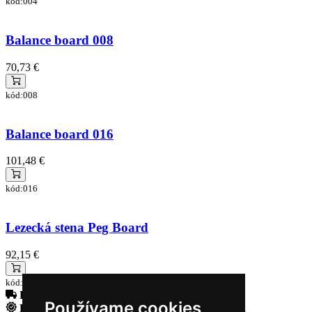
kód:004
Balance board 008
70,73 €
kód:008
Balance board 016
101,48 €
kód:016
Lezecká stena Peg Board
92,15 €
kód:pegboard0001
Doprava zadarmo
pri objednávke nad 230€
Používame cookies
Rýchle dodanie
Tovar Vám odošleme do 24 hodín