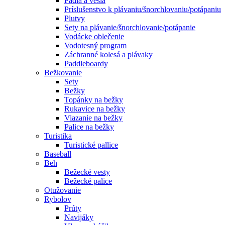
Pádla a veslá
Príslušenstvo k plávaniu/šnorchlovaniu/potápaniu
Plutvy
Sety na plávanie/šnorchlovanie/potápanie
Vodácke oblečenie
Vodotesný program
Záchranné kolesá a plávaky
Paddleboardy
Bežkovanie
Sety
Bežky
Topánky na bežky
Rukavice na bežky
Viazanie na bežky
Palice na bežky
Turistika
Turistické pallice
Baseball
Beh
Bežecké vesty
Bežecké palice
Otužovanie
Rybolov
Prúty
Navijáky