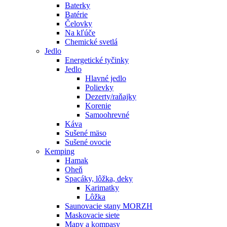
Baterky
Batérie
Čelovky
Na kľúče
Chemické svetlá
Jedlo
Energetické tyčinky
Jedlo
Hlavné jedlo
Polievky
Dezerty/raňajky
Korenie
Samoohrevné
Káva
Sušené mäso
Sušené ovocie
Kemping
Hamak
Oheň
Spacáky, lôžka, deky
Karimatky
Lôžka
Saunovacie stany MORZH
Maskovacie siete
Mapy a kompasy