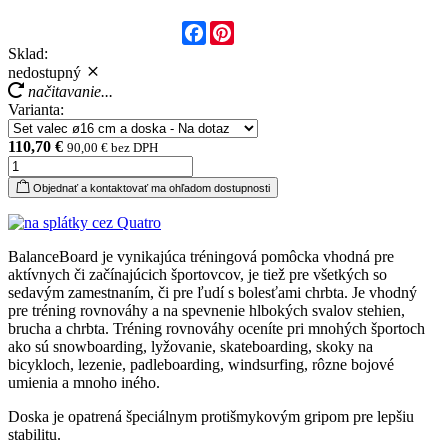
Facebook
Pinterest
Sklad:
nedostupný
načitavanie...
Varianta:
110,70 €
90,00 € bez DPH
Objednať a kontaktovať ma ohľadom dostupnosti
BalanceBoard je vynikajúca tréningová pomôcka vhodná pre
aktívnych či začínajúcich športovcov, je tiež pre všetkých so
sedavým zamestnaním, či pre ľudí s bolesťami chrbta. Je vhodný
pre tréning rovnováhy a na spevnenie hlbokých svalov stehien,
brucha a chrbta. Tréning rovnováhy oceníte pri mnohých športoch
ako sú snowboarding, lyžovanie, skateboarding, skoky na
bicykloch, lezenie, padleboarding, windsurfing, rôzne bojové
umienia a mnoho iného.
Doska je opatrená špeciálnym protišmykovým gripom pre lepšiu
stabilitu.