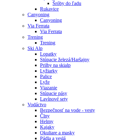
Šróby do ľadu
Rukavice
Canyoning
Canyoning
Via Ferrata
Via Ferrata
Trening
Trening
Ski Alp
Lopatky
Stúpacie železá/Haršajny
Prilby na skialp
Lyžiarky
Palice
Lyže
Viazanie
Stúpacie pásy
Lavínové sety
Vodáctvo
Bezpečnosť na vode - vesty
Člny
Helmy
Kajaky
Okuliare a masky
Pádla a veslá