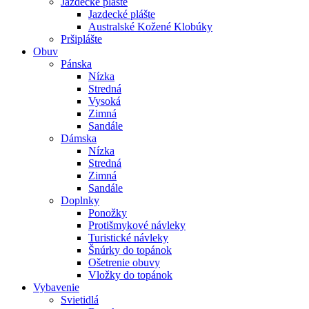
Jazdecké plášte
Jazdecké plášte
Australské Kožené Klobúky
Pršiplášte
Obuv
Pánska
Nízka
Stredná
Vysoká
Zimná
Sandále
Dámska
Nízka
Stredná
Zimná
Sandále
Doplnky
Ponožky
Protišmykové návleky
Turistické návleky
Šnúrky do topánok
Ošetrenie obuvy
Vložky do topánok
Vybavenie
Svietidlá