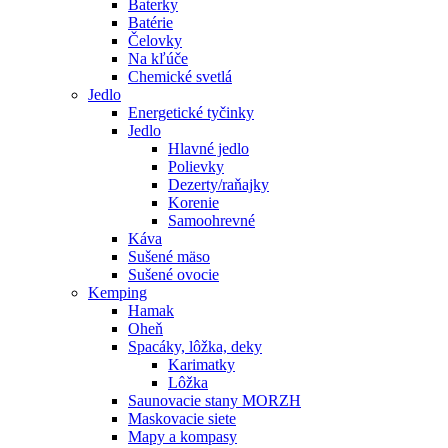
Baterky
Batérie
Čelovky
Na kľúče
Chemické svetlá
Jedlo
Energetické tyčinky
Jedlo
Hlavné jedlo
Polievky
Dezerty/raňajky
Korenie
Samoohrevné
Káva
Sušené mäso
Sušené ovocie
Kemping
Hamak
Oheň
Spacáky, lôžka, deky
Karimatky
Lôžka
Saunovacie stany MORZH
Maskovacie siete
Mapy a kompasy