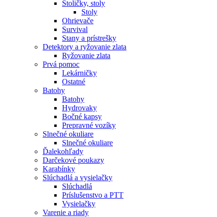
Stoličky, stoly
Stoly
Ohrievače
Survival
Stany a prístrešky
Detektory a ryžovanie zlata
Ryžovanie zlata
Prvá pomoc
Lekárničky
Ostatné
Batohy
Batohy
Hydrovaky
Bočné kapsy
Prepravné vozíky
Slnečné okuliare
Slnečné okuliare
Ďalekohľady
Darčekové poukazy
Karabínky
Slúchadlá a vysielačky
Slúchadlá
Príslušenstvo a PTT
Vysielačky
Varenie a riady