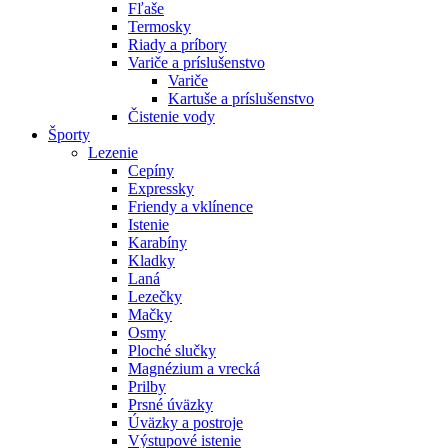
Fľaše
Termosky
Riady a príbory
Variče a príslušenstvo
Variče
Kartuše a príslušenstvo
Čistenie vody
Športy
Lezenie
Cepíny
Expressky
Friendy a vklínence
Istenie
Karabíny
Kladky
Laná
Lezečky
Mačky
Osmy
Ploché slučky
Magnézium a vrecká
Prilby
Prsné úväzky
Úväzky a postroje
Výstupové istenie