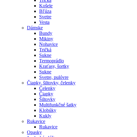
Tričká
Košele
Bľúza
Svetre
Vesta
Dámske
Bundy
Mikiny
Nohavice
Tričká
Sukne
Termoprádlo
Kraťasy, šortky
Sukne
Svetre, pulóvre
Čiapky, šiltovky, čelenky
Čelenky
Čiapky
Šiltovky
Multifunkčné šatky
Klobúky
Kukly
Rukavice
Rukavice
Opasky