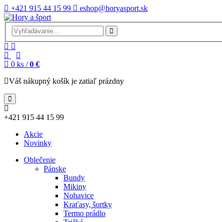
+421 915 44 15 99
eshop@horyasport.sk
0
ks /
0 €
Váš nákupný košík je zatiaľ prázdny
+421 915 44 15 99
Akcie
Novinky
Oblečenie
Pánske
Bundy
Mikiny
Nohavice
Kraťasy, šortky
Termo prádlo