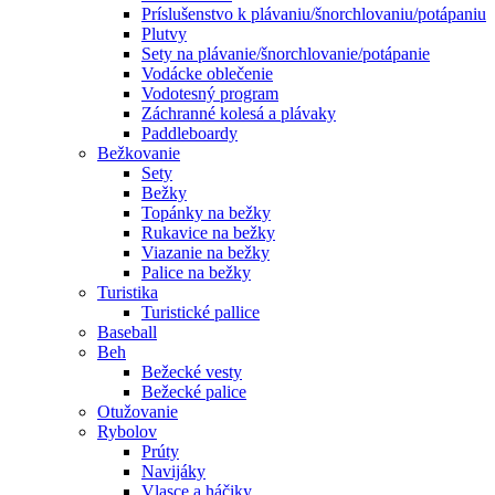
Príslušenstvo k plávaniu/šnorchlovaniu/potápaniu
Plutvy
Sety na plávanie/šnorchlovanie/potápanie
Vodácke oblečenie
Vodotesný program
Záchranné kolesá a plávaky
Paddleboardy
Bežkovanie
Sety
Bežky
Topánky na bežky
Rukavice na bežky
Viazanie na bežky
Palice na bežky
Turistika
Turistické pallice
Baseball
Beh
Bežecké vesty
Bežecké palice
Otužovanie
Rybolov
Prúty
Navijáky
Vlasce a háčiky