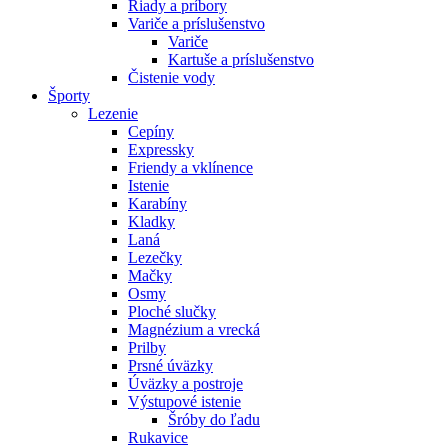
Riady a príbory
Variče a príslušenstvo
Variče
Kartuše a príslušenstvo
Čistenie vody
Športy
Lezenie
Cepíny
Expressky
Friendy a vklínence
Istenie
Karabíny
Kladky
Laná
Lezečky
Mačky
Osmy
Ploché slučky
Magnézium a vrecká
Prilby
Prsné úväzky
Úväzky a postroje
Výstupové istenie
Šróby do ľadu
Rukavice