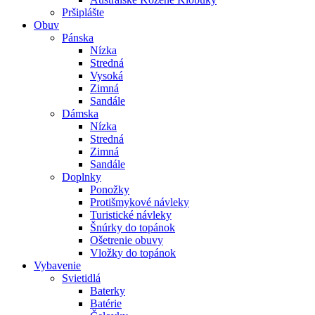
Pršiplášte
Obuv
Pánska
Nízka
Stredná
Vysoká
Zimná
Sandále
Dámska
Nízka
Stredná
Zimná
Sandále
Doplnky
Ponožky
Protišmykové návleky
Turistické návleky
Šnúrky do topánok
Ošetrenie obuvy
Vložky do topánok
Vybavenie
Svietidlá
Baterky
Batérie