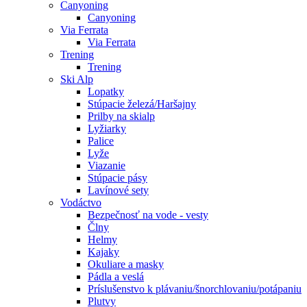
Canyoning
Canyoning
Via Ferrata
Via Ferrata
Trening
Trening
Ski Alp
Lopatky
Stúpacie železá/Haršajny
Prilby na skialp
Lyžiarky
Palice
Lyže
Viazanie
Stúpacie pásy
Lavínové sety
Vodáctvo
Bezpečnosť na vode - vesty
Člny
Helmy
Kajaky
Okuliare a masky
Pádla a veslá
Príslušenstvo k plávaniu/šnorchlovaniu/potápaniu
Plutvy