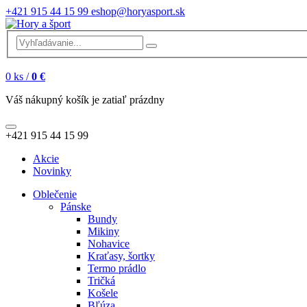
+421 915 44 15 99
eshop@horyasport.sk
0
ks /
0 €
Váš nákupný košík je zatiaľ prázdny
+421 915 44 15 99
Akcie
Novinky
Oblečenie
Pánske
Bundy
Mikiny
Nohavice
Kraťasy, šortky
Termo prádlo
Tričká
Košele
Bľúza