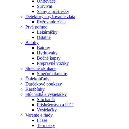
Ohrievače
Survival
Stany a prístrešky
Detektory a ryžovanie zlata
Ryžovanie zlata
Prvá pomoc
Lekárničky
Ostatné
Batohy
Batohy
Hydrovaky
Bočné kapsy
Prepravné vozíky
Slnečné okuliare
Slnečné okuliare
Ďalekohľady
Darčekové poukazy
Karabínky
Slúchadlá a vysielačky
Slúchadlá
Príslušenstvo a PTT
Vysielačky
Varenie a riady
Fľaše
Termosky