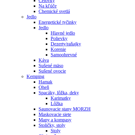
Čelovky
Na kľúče
Chemické svetlá
Jedlo
Energetické tyčinky
Jedlo
Hlavné jedlo
Polievky
Dezerty/raňajky
Korenie
Samoohrevné
Káva
Sušené mäso
Sušené ovocie
Kemping
Hamak
Oheň
Spacáky, lôžka, deky
Karimatky
Lôžka
Saunovacie stany MORZH
Maskovacie siete
Mapy a kompasy
Stoličky, stoly
Stoly