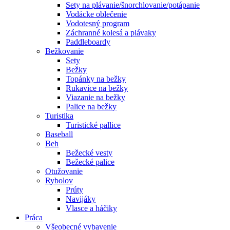
Sety na plávanie/šnorchlovanie/potápanie
Vodácke oblečenie
Vodotesný program
Záchranné kolesá a plávaky
Paddleboardy
Bežkovanie
Sety
Bežky
Topánky na bežky
Rukavice na bežky
Viazanie na bežky
Palice na bežky
Turistika
Turistické pallice
Baseball
Beh
Bežecké vesty
Bežecké palice
Otužovanie
Rybolov
Prúty
Navijáky
Vlasce a háčiky
Práca
Všeobecné vybavenie