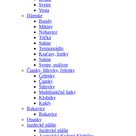
Svetre
Vesta
Dámske
Bundy
Mikiny
Nohavice
Tričká
Sukne
Termoprádlo
Kraťasy, šortky
Sukne
Svetre, pulóvre
Čiapky, šiltovky, čelenky
Čelenky
Čiapky
Šiltovky
Multifunkčné šatky
Klobúky
Kukly
Rukavice
Rukavice
Opasky
Jazdecké plášte
Jazdecké plášte
Australské Kožené Klobúky