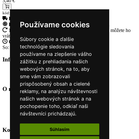
3,40 €
kód:69P999602
Doprava zadarmo
pri objednávke nad 230€
Používame cookies
Rýchle dodanie
Tovar Vám odošleme do 24 hodín
14 Dní na vrátenie tovaru
Ak Vám tovar nesadne, môžete ho
vrátiť
Súbory cookie a ďalšie
Otvorené celý týždeň
Po - pia: 8:30 - 16:30
technológie sledovania
So: 9:00 - 12:00
používame na zlepšenie vášho
Informácie
+
zážitku z prehliadania našich
webových stránok, na to, aby
O nás
sme vám zobrazovali
Kontakt
prispôsobený obsah a cielené
O nás
+
reklamy, na analýzu návštevnosti
našich webových stránok a na
Úvod
pochopenie toho, odkiaľ naši
Obchodné podmienky
Nákup na splátky cez Quatro
návštevníci prichádzajú.
Odstúpiť od zmluvy TU
Kontakt
+
Súhlasím