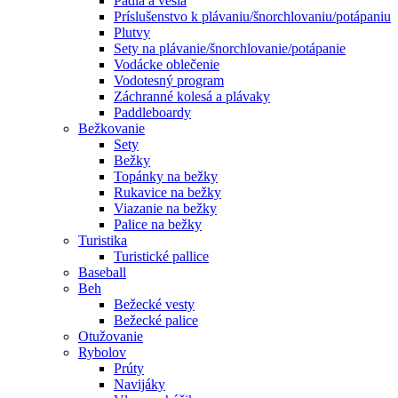
Pádla a veslá
Príslušenstvo k plávaniu/šnorchlovaniu/potápaniu
Plutvy
Sety na plávanie/šnorchlovanie/potápanie
Vodácke oblečenie
Vodotesný program
Záchranné kolesá a plávaky
Paddleboardy
Bežkovanie
Sety
Bežky
Topánky na bežky
Rukavice na bežky
Viazanie na bežky
Palice na bežky
Turistika
Turistické pallice
Baseball
Beh
Bežecké vesty
Bežecké palice
Otužovanie
Rybolov
Prúty
Navijáky