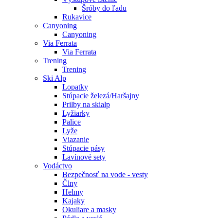
Šróby do ľadu
Rukavice
Canyoning
Canyoning
Via Ferrata
Via Ferrata
Trening
Trening
Ski Alp
Lopatky
Stúpacie železá/Haršajny
Prilby na skialp
Lyžiarky
Palice
Lyže
Viazanie
Stúpacie pásy
Lavínové sety
Vodáctvo
Bezpečnosť na vode - vesty
Člny
Helmy
Kajaky
Okuliare a masky