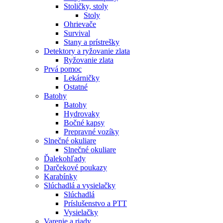
Stoličky, stoly
Stoly
Ohrievače
Survival
Stany a prístrešky
Detektory a ryžovanie zlata
Ryžovanie zlata
Prvá pomoc
Lekárničky
Ostatné
Batohy
Batohy
Hydrovaky
Bočné kapsy
Prepravné vozíky
Slnečné okuliare
Slnečné okuliare
Ďalekohľady
Darčekové poukazy
Karabínky
Slúchadlá a vysielačky
Slúchadlá
Príslušenstvo a PTT
Vysielačky
Varenie a riady