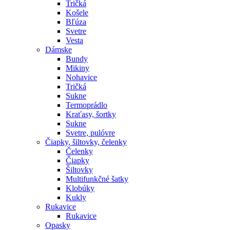
Tričká
Košele
Bľúza
Svetre
Vesta
Dámske
Bundy
Mikiny
Nohavice
Tričká
Sukne
Termoprádlo
Kraťasy, šortky
Sukne
Svetre, pulóvre
Čiapky, šiltovky, čelenky
Čelenky
Čiapky
Šiltovky
Multifunkčné šatky
Klobúky
Kukly
Rukavice
Rukavice
Opasky