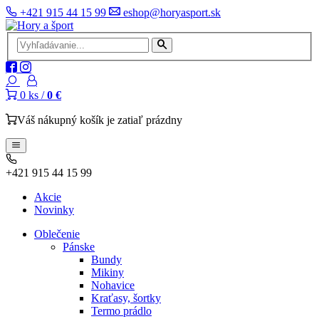
+421 915 44 15 99
eshop@horyasport.sk
0
ks /
0 €
Váš nákupný košík je zatiaľ prázdny
+421 915 44 15 99
Akcie
Novinky
Oblečenie
Pánske
Bundy
Mikiny
Nohavice
Kraťasy, šortky
Termo prádlo