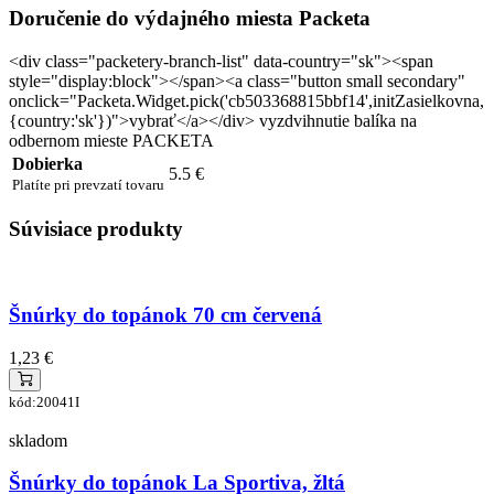
Doručenie do výdajného miesta Packeta
<div class="packetery-branch-list" data-country="sk"><span
style="display:block"></span><a class="button small secondary"
onclick="Packeta.Widget.pick('cb503368815bbf14',initZasielkovna,
{country:'sk'})">vybrať</a></div> vyzdvihnutie balíka na
odbernom mieste PACKETA
Dobierka
5.5 €
Platíte pri prevzatí tovaru
Súvisiace produkty
Šnúrky do topánok 70 cm červená
1,23 €
kód:20041I
skladom
Šnúrky do topánok La Sportiva, žltá