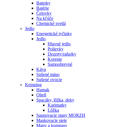
Baterky
Batérie
Čelovky
Na kľúče
Chemické svetlá
Jedlo
Energetické tyčinky
Jedlo
Hlavné jedlo
Polievky
Dezerty/raňajky
Korenie
Samoohrevné
Káva
Sušené mäso
Sušené ovocie
Kemping
Hamak
Oheň
Spacáky, lôžka, deky
Karimatky
Lôžka
Saunovacie stany MORZH
Maskovacie siete
Mapy a kompasy