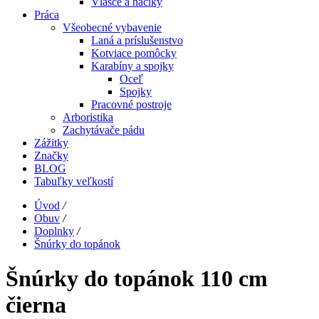
Vlasce a háčiky
Práca
Všeobecné vybavenie
Laná a príslušenstvo
Kotviace pomôcky
Karabíny a spojky
Oceľ
Spojky
Pracovné postroje
Arboristika
Zachytávače pádu
Zážitky
Značky
BLOG
Tabuľky veľkostí
Úvod
/
Obuv
/
Doplnky
/
Šnúrky do topánok
Šnúrky do topánok 110 cm
čierna