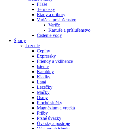
Fľaše
Termosky
Riady a príbory
Variče a príslušenstvo
Variče
Kartuše a príslušenstvo
Čistenie vody
Športy
Lezenie
Cepíny
Expressky
Friendy a vklínence
Istenie
Karabíny
Kladky
Laná
Lezečky
Mačky
Osmy
Ploché slučky
Magnézium a vrecká
Prilby
Prsné úväzky
Úväzky a postroje
Výstupové istenie