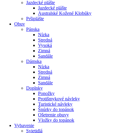
Jazdecké plášte
Jazdecké plášte
Australské Kožené Klobúky
Pršiplášte
Obuv
Pánska
Nízka
Stredná
Vysoká
Zimná
Sandále
Dámska
Nízka
Stredná
Zimná
Sandále
Doplnky
Ponožky
Protišmykové návleky
Turistické návleky
Šnúrky do topánok
Ošetrenie obuvy
Vložky do topánok
Vybavenie
Svietidlá