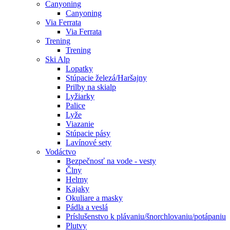
Canyoning
Canyoning
Via Ferrata
Via Ferrata
Trening
Trening
Ski Alp
Lopatky
Stúpacie železá/Haršajny
Prilby na skialp
Lyžiarky
Palice
Lyže
Viazanie
Stúpacie pásy
Lavínové sety
Vodáctvo
Bezpečnosť na vode - vesty
Člny
Helmy
Kajaky
Okuliare a masky
Pádla a veslá
Príslušenstvo k plávaniu/šnorchlovaniu/potápaniu
Plutvy