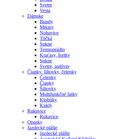
Svetre
Vesta
Dámske
Bundy
Mikiny
Nohavice
Tričká
Sukne
Termoprádlo
Kraťasy, šortky
Sukne
Svetre, pulóvre
Čiapky, šiltovky, čelenky
Čelenky
Čiapky
Šiltovky
Multifunkčné šatky
Klobúky
Kukly
Rukavice
Rukavice
Opasky
Jazdecké plášte
Jazdecké plášte
Australské Kožené Klobúky