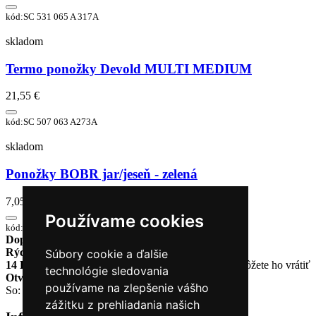
kód:SC 531 065 A 317A
skladom
Termo ponožky Devold MULTI MEDIUM
21,55 €
kód:SC 507 063 A273A
skladom
Ponožky BOBR jar/jeseň - zelená
7,05 €
Používame cookies
kód:BR9101
Doprava zadarmo
pri objednávke nad 230€
Rýchle dodanie
Tovar Vám odošleme do 24 hodín
Súbory cookie a ďalšie
14 Dní na vrátenie tovaru
Ak Vám tovar nesadne, môžete ho vrátiť
technológie sledovania
Otvorené celý týždeň
Po - pia: 8:30 - 16:30
používame na zlepšenie vášho
So: 9:00 - 12:00
zážitku z prehliadania našich