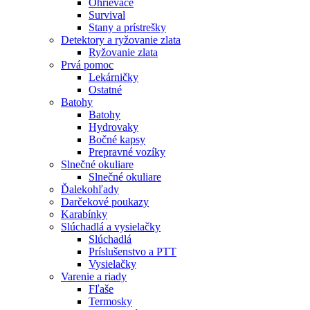
Ohrievače
Survival
Stany a prístrešky
Detektory a ryžovanie zlata
Ryžovanie zlata
Prvá pomoc
Lekárničky
Ostatné
Batohy
Batohy
Hydrovaky
Bočné kapsy
Prepravné vozíky
Slnečné okuliare
Slnečné okuliare
Ďalekohľady
Darčekové poukazy
Karabínky
Slúchadlá a vysielačky
Slúchadlá
Príslušenstvo a PTT
Vysielačky
Varenie a riady
Fľaše
Termosky