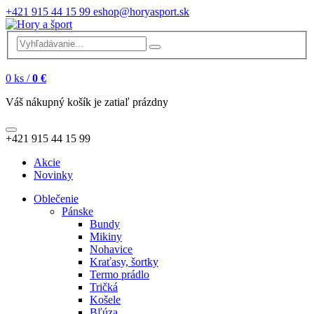
+421 915 44 15 99
eshop@horyasport.sk
0
ks /
0 €
Váš nákupný košík je zatiaľ prázdny
+421 915 44 15 99
Akcie
Novinky
Oblečenie
Pánske
Bundy
Mikiny
Nohavice
Kraťasy, šortky
Termo prádlo
Tričká
Košele
Bľúza