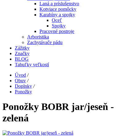
Laná a príslušenstvo
Kotviace pomôcky
Karabíny a spojky
Oceľ
Spojky
Pracovné postroje
Arboristika
Zachytávače pádu
Zážitky
Značky
BLOG
Tabuľky veľkostí
Úvod
/
Obuv
/
Doplnky
/
Ponožky
Ponožky BOBR jar/jeseň -
zelená