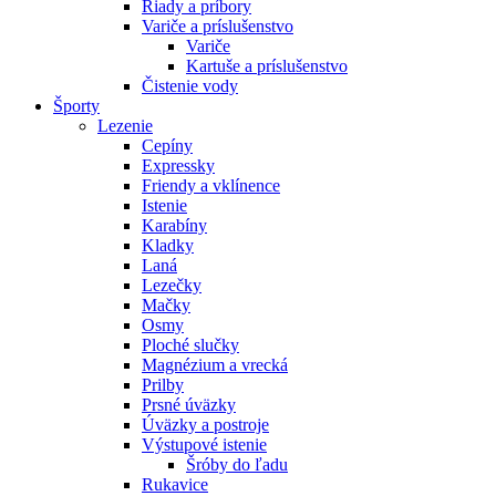
Riady a príbory
Variče a príslušenstvo
Variče
Kartuše a príslušenstvo
Čistenie vody
Športy
Lezenie
Cepíny
Expressky
Friendy a vklínence
Istenie
Karabíny
Kladky
Laná
Lezečky
Mačky
Osmy
Ploché slučky
Magnézium a vrecká
Prilby
Prsné úväzky
Úväzky a postroje
Výstupové istenie
Šróby do ľadu
Rukavice