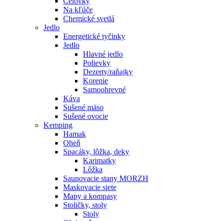
Čelovky
Na kľúče
Chemické svetlá
Jedlo
Energetické tyčinky
Jedlo
Hlavné jedlo
Polievky
Dezerty/raňajky
Korenie
Samoohrevné
Káva
Sušené mäso
Sušené ovocie
Kemping
Hamak
Oheň
Spacáky, lôžka, deky
Karimatky
Lôžka
Saunovacie stany MORZH
Maskovacie siete
Mapy a kompasy
Stoličky, stoly
Stoly