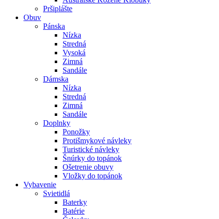
Pršiplášte
Obuv
Pánska
Nízka
Stredná
Vysoká
Zimná
Sandále
Dámska
Nízka
Stredná
Zimná
Sandále
Doplnky
Ponožky
Protišmykové návleky
Turistické návleky
Šnúrky do topánok
Ošetrenie obuvy
Vložky do topánok
Vybavenie
Svietidlá
Baterky
Batérie