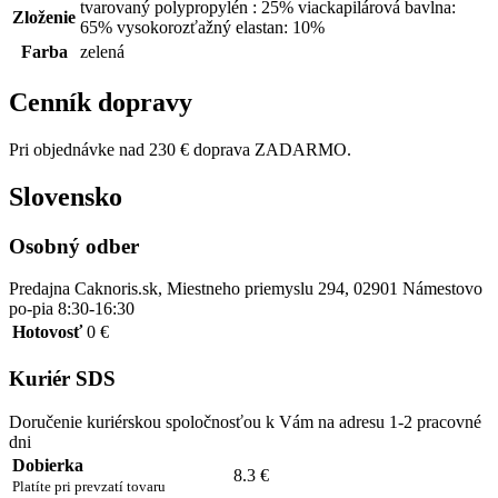
tvarovaný polypropylén : 25% viackapilárová bavlna:
Zloženie
65% vysokorozťažný elastan: 10%
Farba
zelená
Cenník dopravy
Pri objednávke nad 230 € doprava ZADARMO.
Slovensko
Osobný odber
Predajna Caknoris.sk, Miestneho priemyslu 294, 02901 Námestovo
po-pia 8:30-16:30
Hotovosť
0 €
Kuriér SDS
Doručenie kuriérskou spoločnosťou k Vám na adresu 1-2 pracovné
dni
Dobierka
8.3 €
Platíte pri prevzatí tovaru