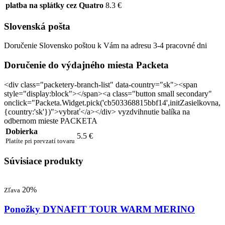
platba na splátky cez Quatro
8.3 €
Slovenská pošta
Doručenie Slovensko poštou k Vám na adresu 3-4 pracovné dni
Doručenie do výdajného miesta Packeta
<div class="packetery-branch-list" data-country="sk"><span
style="display:block"></span><a class="button small secondary"
onclick="Packeta.Widget.pick('cb503368815bbf14',initZasielkovna,
{country:'sk'})">vybrať</a></div> vyzdvihnutie balíka na
odbernom mieste PACKETA
Dobierka
5.5 €
Platíte pri prevzatí tovaru
Súvisiace produkty
20%
Zľava
Ponožky DYNAFIT TOUR WARM MERINO