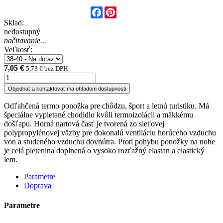
Facebook
Pinterest
Sklad:
nedostupný
načitavanie...
Veľkosť:
7,05 €
5,73 € bez DPH
Objednať a kontaktovať ma ohľadom dostupnosti
Odľahčená termo ponožka pre chôdzu, šport a letnú turistiku. Má
špeciálne vypletané chodidlo kvôli termoizolácii a mäkkému
došľapu. Horná nartová časť je tvorená zo sieťovej
polypropylénovej väzby pre dokonalú ventiláciu horúceho vzduchu
von a studeného vzduchu dovnútra. Proti pohybu ponožky na nohe
je celá pletenina doplnená o vysoko rozťažný elastan a elastický
lem.
Parametre
Doprava
Parametre