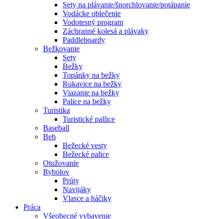
Sety na plávanie/šnorchlovanie/potápanie
Vodácke oblečenie
Vodotesný program
Záchranné kolesá a plávaky
Paddleboardy
Bežkovanie
Sety
Bežky
Topánky na bežky
Rukavice na bežky
Viazanie na bežky
Palice na bežky
Turistika
Turistické pallice
Baseball
Beh
Bežecké vesty
Bežecké palice
Otužovanie
Rybolov
Prúty
Navijáky
Vlasce a háčiky
Práca
Všeobecné vybavenie