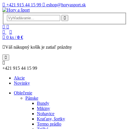
+421 915 44 15 99
eshop@horyasport.sk
0
ks /
0 €
Váš nákupný košík je zatiaľ prázdny
+421 915 44 15 99
Akcie
Novinky
Oblečenie
Pánske
Bundy
Mikiny
Nohavice
Kraťasy, šortky
Termo prádlo