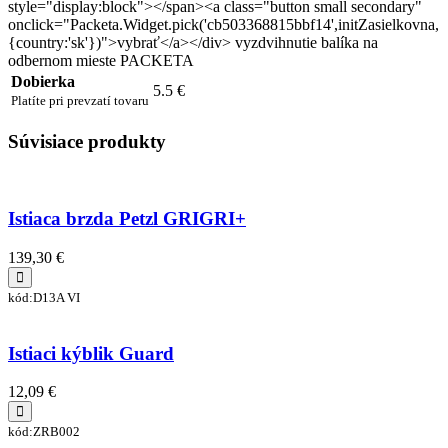
style="display:block"></span><a class="button small secondary"
onclick="Packeta.Widget.pick('cb503368815bbf14',initZasielkovna,
{country:'sk'})">vybrať</a></div> vyzdvihnutie balíka na
odbernom mieste PACKETA
Dobierka
5.5 €
Platíte pri prevzatí tovaru
Súvisiace produkty
Istiaca brzda Petzl GRIGRI+
139,30 €
kód:D13A VI
Istiaci kýblik Guard
12,09 €
kód:ZRB002