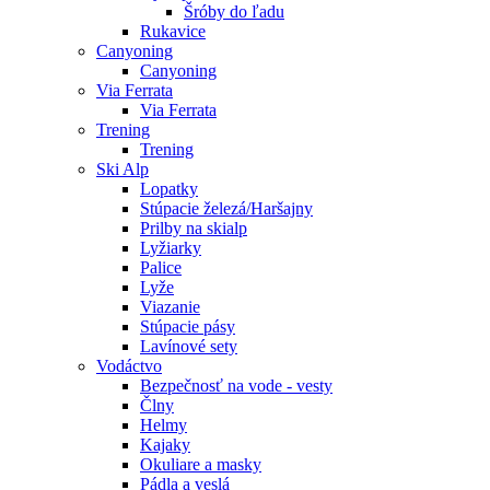
Šróby do ľadu
Rukavice
Canyoning
Canyoning
Via Ferrata
Via Ferrata
Trening
Trening
Ski Alp
Lopatky
Stúpacie železá/Haršajny
Prilby na skialp
Lyžiarky
Palice
Lyže
Viazanie
Stúpacie pásy
Lavínové sety
Vodáctvo
Bezpečnosť na vode - vesty
Člny
Helmy
Kajaky
Okuliare a masky
Pádla a veslá