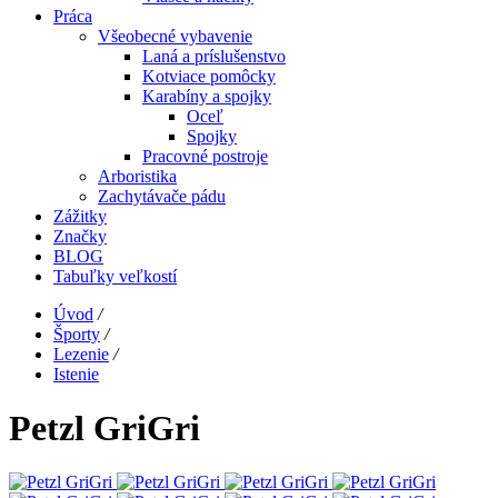
Práca
Všeobecné vybavenie
Laná a príslušenstvo
Kotviace pomôcky
Karabíny a spojky
Oceľ
Spojky
Pracovné postroje
Arboristika
Zachytávače pádu
Zážitky
Značky
BLOG
Tabuľky veľkostí
Úvod
/
Športy
/
Lezenie
/
Istenie
Petzl GriGri