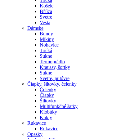
Tričká
Košele
Bľúza
Svetre
Vesta
Dámske
Bundy
Mikiny
Nohavice
Tričká
Sukne
Termoprádlo
Kraťasy, šortky
Sukne
Svetre, pulóvre
Čiapky, šiltovky, čelenky
Čelenky
Čiapky
Šiltovky
Multifunkčné šatky
Klobúky
Kukly
Rukavice
Rukavice
Opasky