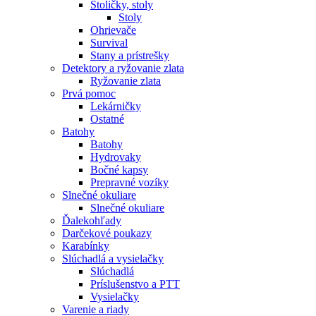
Stoličky, stoly
Stoly
Ohrievače
Survival
Stany a prístrešky
Detektory a ryžovanie zlata
Ryžovanie zlata
Prvá pomoc
Lekárničky
Ostatné
Batohy
Batohy
Hydrovaky
Bočné kapsy
Prepravné vozíky
Slnečné okuliare
Slnečné okuliare
Ďalekohľady
Darčekové poukazy
Karabínky
Slúchadlá a vysielačky
Slúchadlá
Príslušenstvo a PTT
Vysielačky
Varenie a riady