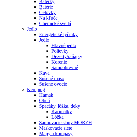
Baterky
Batérie
Čelovky
Na kľúče
Chemické svetlá
Jedlo
Energetické tyčinky
Jedlo
Hlavné jedlo
Polievky
Dezerty/raňajky
Korenie
Samoohrevné
Káva
Sušené mäso
Sušené ovocie
Kemping
Hamak
Oheň
Spacáky, lôžka, deky
Karimatky
Lôžka
Saunovacie stany MORZH
Maskovacie siete
Mapy a kompasy