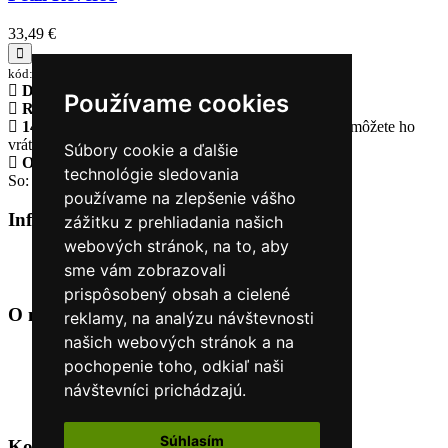
33,49 €
kód:D017AA01
Doprava zadarmo
pri objednávke nad 230€
Používame cookies
Rýchle dodanie
Tovar Vám odošleme do 24 hodín
14 Dní na vrátenie tovaru
Ak Vám tovar nesadne, môžete ho
vrátiť
Súbory cookie a ďalšie
Otvorené celý týždeň
Po - pia: 8:30 - 16:30
technológie sledovania
So: 9:00 - 12:00
používame na zlepšenie vášho
Informácie
+
zážitku z prehliadania našich
webových stránok, na to, aby
O nás
sme vám zobrazovali
Kontakt
prispôsobený obsah a cielené
O nás
+
reklamy, na analýzu návštevnosti
našich webových stránok a na
Úvod
pochopenie toho, odkiaľ naši
Obchodné podmienky
návštevníci prichádzajú.
Nákup na splátky cez Quatro
Odstúpiť od zmluvy TU
Súhlasím
Kontakt
+