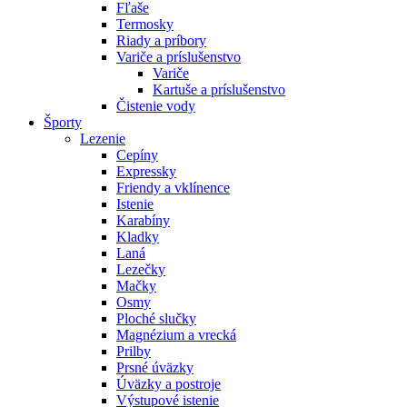
Fľaše
Termosky
Riady a príbory
Variče a príslušenstvo
Variče
Kartuše a príslušenstvo
Čistenie vody
Športy
Lezenie
Cepíny
Expressky
Friendy a vklínence
Istenie
Karabíny
Kladky
Laná
Lezečky
Mačky
Osmy
Ploché slučky
Magnézium a vrecká
Prilby
Prsné úväzky
Úväzky a postroje
Výstupové istenie