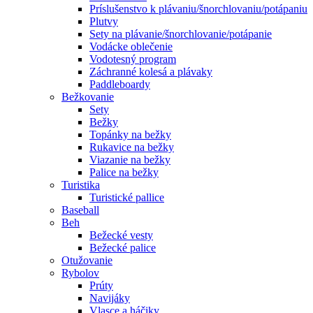
Príslušenstvo k plávaniu/šnorchlovaniu/potápaniu
Plutvy
Sety na plávanie/šnorchlovanie/potápanie
Vodácke oblečenie
Vodotesný program
Záchranné kolesá a plávaky
Paddleboardy
Bežkovanie
Sety
Bežky
Topánky na bežky
Rukavice na bežky
Viazanie na bežky
Palice na bežky
Turistika
Turistické pallice
Baseball
Beh
Bežecké vesty
Bežecké palice
Otužovanie
Rybolov
Prúty
Navijáky
Vlasce a háčiky