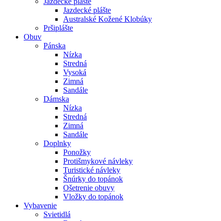
Jazdecké plášte
Jazdecké plášte
Australské Kožené Klobúky
Pršiplášte
Obuv
Pánska
Nízka
Stredná
Vysoká
Zimná
Sandále
Dámska
Nízka
Stredná
Zimná
Sandále
Doplnky
Ponožky
Protišmykové návleky
Turistické návleky
Šnúrky do topánok
Ošetrenie obuvy
Vložky do topánok
Vybavenie
Svietidlá