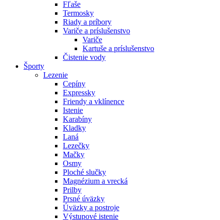
Fľaše
Termosky
Riady a príbory
Variče a príslušenstvo
Variče
Kartuše a príslušenstvo
Čistenie vody
Športy
Lezenie
Cepíny
Expressky
Friendy a vklínence
Istenie
Karabíny
Kladky
Laná
Lezečky
Mačky
Osmy
Ploché slučky
Magnézium a vrecká
Prilby
Prsné úväzky
Úväzky a postroje
Výstupové istenie