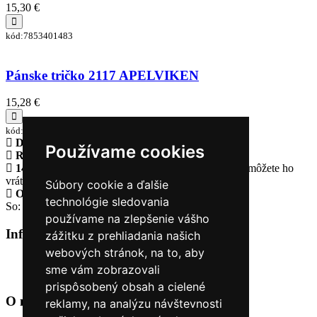
15,30 €
kód:7853401483
Pánske tričko 2117 APELVIKEN
15,28 €
kód:7853907_020
Doprava zadarmo
pri objednávke nad 230€
Používame cookies
Rýchle dodanie
Tovar Vám odošleme do 24 hodín
14 Dní na vrátenie tovaru
Ak Vám tovar nesadne, môžete ho
vrátiť
Súbory cookie a ďalšie
Otvorené celý týždeň
Po - pia: 8:30 - 16:30
technológie sledovania
So: 9:00 - 12:00
používame na zlepšenie vášho
Informácie
+
zážitku z prehliadania našich
webových stránok, na to, aby
O nás
sme vám zobrazovali
Kontakt
prispôsobený obsah a cielené
O nás
+
reklamy, na analýzu návštevnosti