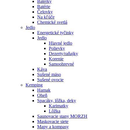
Baterky
Batérie
Čelovky
Na kľúče
Chemické svetlá
Jedlo
Energetické tyčinky
Jedlo
Hlavné jedlo
Polievky
Dezerty/raňajky
Korenie
Samoohrevné
Káva
Sušené mäso
Sušené ovocie
Kemping
Hamak
Oheň
Spacáky, lôžka, deky
Karimatky
Lôžka
Saunovacie stany MORZH
Maskovacie siete
Mapy a kompasy