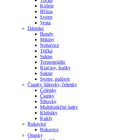
Tričká
Košele
Bľúza
Svetre
Vesta
Dámske
Bundy
Mikiny
Nohavice
Tričká
Sukne
Termoprádlo
Kraťasy, šortky
Sukne
Svetre, pulóvre
Čiapky, šiltovky, čelenky
Čelenky
Čiapky
Šiltovky
Multifunkčné šatky
Klobúky
Kukly
Rukavice
Rukavice
Opasky