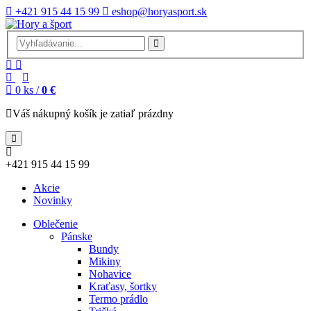
+421 915 44 15 99
eshop@horyasport.sk
0
ks /
0 €
Váš nákupný košík je zatiaľ prázdny
+421 915 44 15 99
Akcie
Novinky
Oblečenie
Pánske
Bundy
Mikiny
Nohavice
Kraťasy, šortky
Termo prádlo