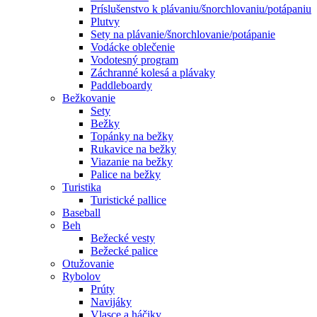
Príslušenstvo k plávaniu/šnorchlovaniu/potápaniu
Plutvy
Sety na plávanie/šnorchlovanie/potápanie
Vodácke oblečenie
Vodotesný program
Záchranné kolesá a plávaky
Paddleboardy
Bežkovanie
Sety
Bežky
Topánky na bežky
Rukavice na bežky
Viazanie na bežky
Palice na bežky
Turistika
Turistické pallice
Baseball
Beh
Bežecké vesty
Bežecké palice
Otužovanie
Rybolov
Prúty
Navijáky
Vlasce a háčiky