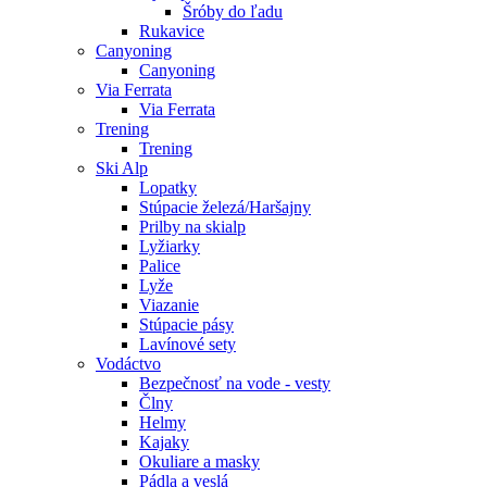
Šróby do ľadu
Rukavice
Canyoning
Canyoning
Via Ferrata
Via Ferrata
Trening
Trening
Ski Alp
Lopatky
Stúpacie železá/Haršajny
Prilby na skialp
Lyžiarky
Palice
Lyže
Viazanie
Stúpacie pásy
Lavínové sety
Vodáctvo
Bezpečnosť na vode - vesty
Člny
Helmy
Kajaky
Okuliare a masky
Pádla a veslá