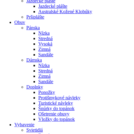
Jazdecké plášte
Jazdecké plášte
Australské Kožené Klobúky
Pršiplášte
Obuv
Pánska
Nízka
Stredná
Vysoká
Zimná
Sandále
Dámska
Nízka
Stredná
Zimná
Sandále
Doplnky
Ponožky
Protišmykové návleky
Turistické návleky
Šnúrky do topánok
Ošetrenie obuvy
Vložky do topánok
Vybavenie
Svietidlá