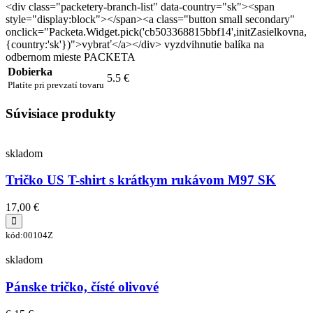
<div class="packetery-branch-list" data-country="sk"><span
style="display:block"></span><a class="button small secondary"
onclick="Packeta.Widget.pick('cb503368815bbf14',initZasielkovna,
{country:'sk'})">vybrať</a></div> vyzdvihnutie balíka na
odbernom mieste PACKETA
Dobierka
5.5 €
Platíte pri prevzatí tovaru
Súvisiace produkty
skladom
Tričko US T-shirt s krátkym rukávom M97 SK
17,00 €
kód:00104Z
skladom
Pánske tričko, čísté olivové