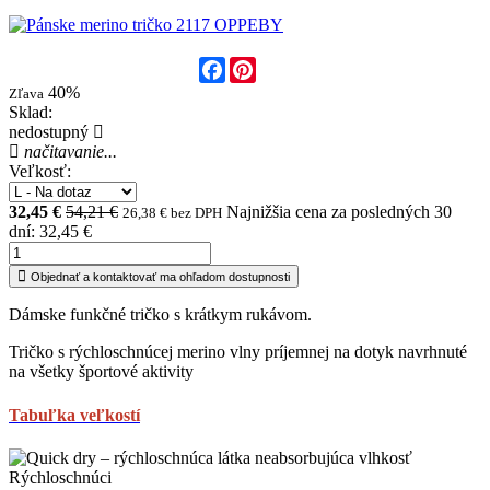
Facebook
Pinterest
40%
Zľava
Sklad:
nedostupný
načitavanie...
Veľkosť:
32,45 €
54,21 €
Najnižšia cena za posledných 30
26,38 € bez DPH
dní: 32,45 €
Objednať a kontaktovať ma ohľadom dostupnosti
Dámske funkčné tričko s krátkym rukávom.
Tričko s rýchloschnúcej merino vlny príjemnej na dotyk navrhnuté
na všetky športové aktivity
Tabuľka veľkostí
Rýchloschnúci