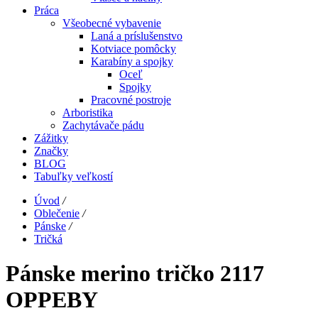
Práca
Všeobecné vybavenie
Laná a príslušenstvo
Kotviace pomôcky
Karabíny a spojky
Oceľ
Spojky
Pracovné postroje
Arboristika
Zachytávače pádu
Zážitky
Značky
BLOG
Tabuľky veľkostí
Úvod
/
Oblečenie
/
Pánske
/
Tričká
Pánske merino tričko 2117
OPPEBY