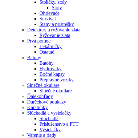
Stoličky, stoly
Stoly
Ohrievače
Survival
Stany a prístrešky
Detektory a ryžovanie zlata
Ryžovanie zlata
Prvá pomoc
Lekárničky
Ostatné
Batohy
Batohy
Hydrovaky
Bočné kapsy
Prepravné vozíky
Slnečné okuliare
Slnečné okuliare
Ďalekohľady
Darčekové poukazy
Karabínky
Slúchadlá a vysielačky
Slúchadlá
Príslušenstvo a PTT
Vysielačky
Varenie a riady