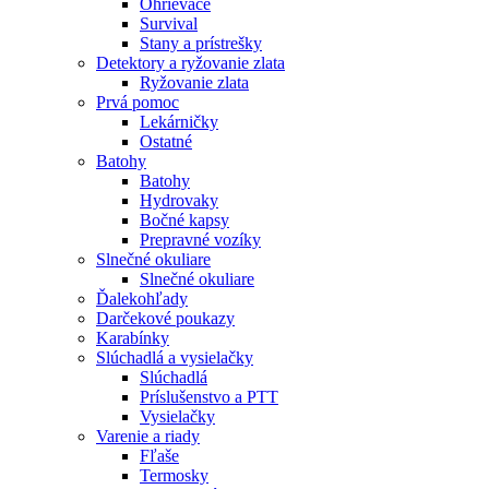
Ohrievače
Survival
Stany a prístrešky
Detektory a ryžovanie zlata
Ryžovanie zlata
Prvá pomoc
Lekárničky
Ostatné
Batohy
Batohy
Hydrovaky
Bočné kapsy
Prepravné vozíky
Slnečné okuliare
Slnečné okuliare
Ďalekohľady
Darčekové poukazy
Karabínky
Slúchadlá a vysielačky
Slúchadlá
Príslušenstvo a PTT
Vysielačky
Varenie a riady
Fľaše
Termosky