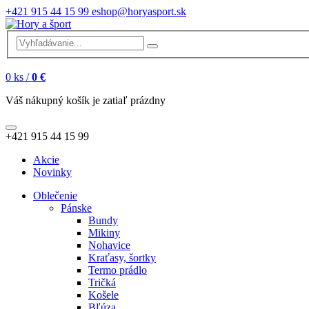
+421 915 44 15 99
eshop@horyasport.sk
0
ks /
0 €
Váš nákupný košík je zatiaľ prázdny
+421 915 44 15 99
Akcie
Novinky
Oblečenie
Pánske
Bundy
Mikiny
Nohavice
Kraťasy, šortky
Termo prádlo
Tričká
Košele
Bľúza