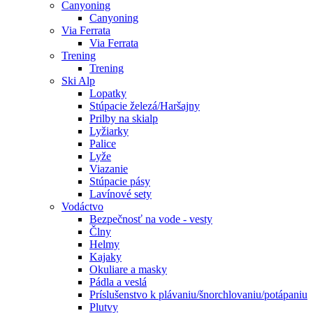
Canyoning
Canyoning
Via Ferrata
Via Ferrata
Trening
Trening
Ski Alp
Lopatky
Stúpacie železá/Haršajny
Prilby na skialp
Lyžiarky
Palice
Lyže
Viazanie
Stúpacie pásy
Lavínové sety
Vodáctvo
Bezpečnosť na vode - vesty
Člny
Helmy
Kajaky
Okuliare a masky
Pádla a veslá
Príslušenstvo k plávaniu/šnorchlovaniu/potápaniu
Plutvy