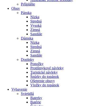
Pršiplášte
Obuv
Pánska
Nízka
Stredná
Vysoká
Zimná
Sandále
Dámska
Nízka
Stredná
Zimná
Sandále
Doplnky
Ponožky
Protišmykové návleky
Turistické návleky
Šnúrky do topánok
Ošetrenie obuvy
Vložky do topánok
Vybavenie
Svietidlá
Baterky
Batérie