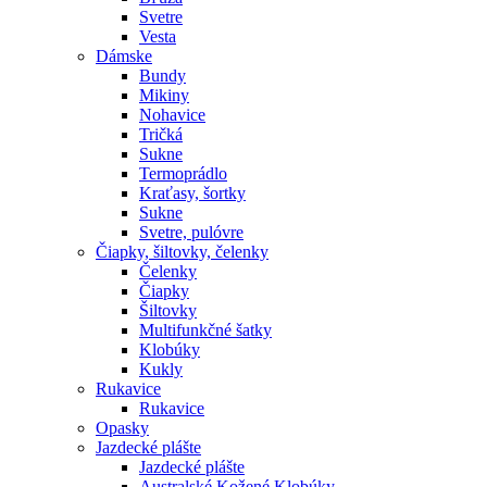
Svetre
Vesta
Dámske
Bundy
Mikiny
Nohavice
Tričká
Sukne
Termoprádlo
Kraťasy, šortky
Sukne
Svetre, pulóvre
Čiapky, šiltovky, čelenky
Čelenky
Čiapky
Šiltovky
Multifunkčné šatky
Klobúky
Kukly
Rukavice
Rukavice
Opasky
Jazdecké plášte
Jazdecké plášte
Australské Kožené Klobúky