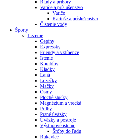
Riady a príbory
Variče a príslušenstvo
Variče
Kartuše a príslušenstvo
Čistenie vody
Športy
Lezenie
Cepíny
Expressky
Friendy a vklínence
Istenie
Karabíny
Kladky
Laná
Lezečky
Mačky
Osmy
Ploché slučky
Magnézium a vrecká
Prilby
Prsné úväzky
Úväzky a postroje
Výstupové istenie
Šróby do ľadu
Rukavice