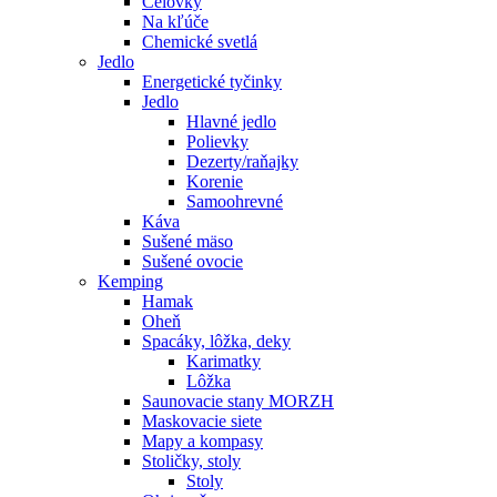
Čelovky
Na kľúče
Chemické svetlá
Jedlo
Energetické tyčinky
Jedlo
Hlavné jedlo
Polievky
Dezerty/raňajky
Korenie
Samoohrevné
Káva
Sušené mäso
Sušené ovocie
Kemping
Hamak
Oheň
Spacáky, lôžka, deky
Karimatky
Lôžka
Saunovacie stany MORZH
Maskovacie siete
Mapy a kompasy
Stoličky, stoly
Stoly