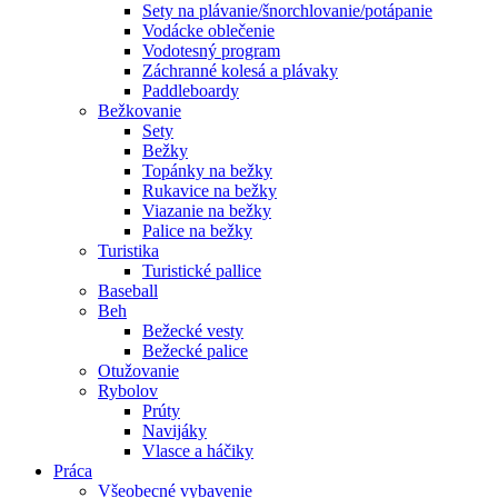
Sety na plávanie/šnorchlovanie/potápanie
Vodácke oblečenie
Vodotesný program
Záchranné kolesá a plávaky
Paddleboardy
Bežkovanie
Sety
Bežky
Topánky na bežky
Rukavice na bežky
Viazanie na bežky
Palice na bežky
Turistika
Turistické pallice
Baseball
Beh
Bežecké vesty
Bežecké palice
Otužovanie
Rybolov
Prúty
Navijáky
Vlasce a háčiky
Práca
Všeobecné vybavenie